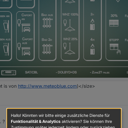
t is von
http://www.meteoblue.com
)</size>
Hallo! Könnten wir bitte einige zusätzliche Dienste für
… ?
Funktionalität & Analytics
aktivieren? Sie können Ihre
Zustimmung später jederzeit ändern oder zurückziehen.