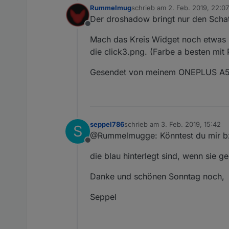
Rummelmug
schrieb am
2. Feb. 2019, 22:07
zuletzt editiert von
Der droshadow bringt nur den Schatt
Offline
Mach das Kreis Widget noch etwas k
die click3.png. (Farbe a besten mi
Gesendet von meinem ONEPLUS A50
seppel786
schrieb am
3. Feb. 2019, 15:42
S
zuletzt editiert von
@Rummelmugge: Könntest du mir bzw.
Offline
die blau hinterlegt sind, wenn sie g
Danke und schönen Sonntag noch,
Seppel