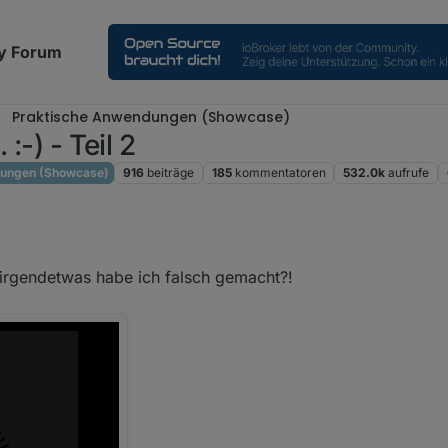
y Forum
Praktische Anwendungen (Showcase)
:-) - Teil 2
dungen (Showcase)
916
beiträge
185
kommentatoren
532.0k
aufrufe
 irgendetwas habe ich falsch gemacht?!