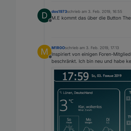
dos1973
schrieb am
3. Feb. 2019, 16:55
D
zuletzt editiert von
M.E kommt das über die Button Th
Offline
M1R0O
schrieb am
3. Feb. 2019, 17:13
M
zuletzt editiert von
Inspiriert von einigen Foren-Mitglied
Offline
beschränkt. Ich bin neu und habe ke