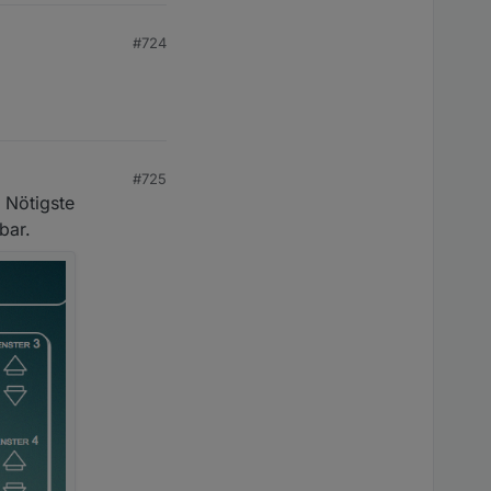
#724
#725
s Nötigste
bar.