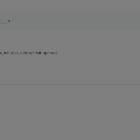
r… ? `
 iob stop, sudo apt full-upgrade