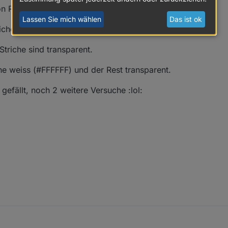
von Rummelmugge in PS bearbeiten.
Lassen Sie mich wählen
Das ist ok
ichen, Clock3.png), 5-6 posts vorher
Striche sind transparent.
he weiss (#FFFFFF) und der Rest transparent.
gefällt, noch 2 weitere Versuche :lol: