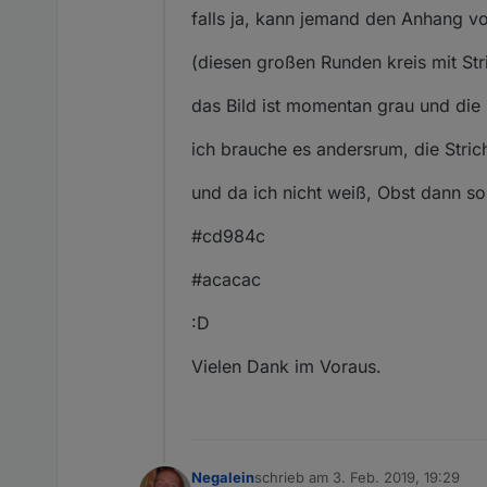
falls ja, kann jemand den Anhang 
(diesen großen Runden kreis mit Str
das Bild ist momentan grau und die 
ich brauche es andersrum, die Stric
und da ich nicht weiß, Obst dann so 
#cd984c
#acacac
:D
Vielen Dank im Voraus.
Negalein
schrieb am
3. Feb. 2019, 19:29
zuletzt editiert von