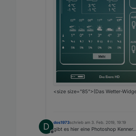
<size size="85">(Das Wetter-Widge
dos1973
schrieb am
3. Feb. 2019, 19:19
D
zuletzt editiert von
gibt es hier eine Photoshop Kenner
Offline