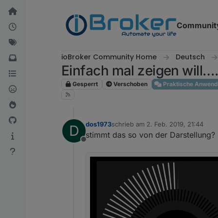
Weiter zum Inhalt
Communit
ioBroker Community Home
Deutsch
Einfach mal zeigen will….. 
Gesperrt
Verschoben
Praktische Anwen
dos1973
schrieb am
2. Feb. 2019, 21:44
D
zuletzt editiert von
stimmt das so von der Darstellung?
Offline