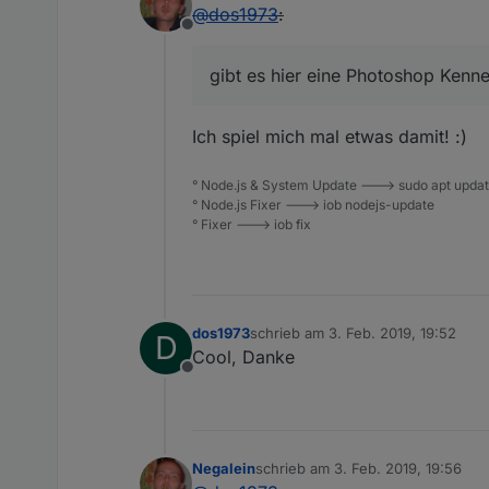
@
dos1973
:
Offline
gibt es hier eine Photoshop Kenne
Ich spiel mich mal etwas damit! :)
° Node.js & System Update ---> sudo apt update,
° Node.js Fixer ---> iob nodejs-update
° Fixer ---> iob fix
dos1973
schrieb am
3. Feb. 2019, 19:52
D
zuletzt editiert von
Cool, Danke
Offline
Negalein
schrieb am
3. Feb. 2019, 19:56
zuletzt editiert von