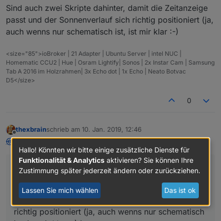
Sind auch zwei Skripte dahinter, damit die Zeitanzeige
passt und der Sonnenverlauf sich richtig positioniert (ja,
auch wenns nur schematisch ist, ist mir klar :-)
<size="85">ioBroker | 21 Adapter | Ubuntu Server | intel NUC |
Homematic CCU2 | Hue | Osram Lightify| Sonos | 2x Instar Cam | Samsung
Tab A 2016 im Holzrahmen| 3x Echo dot | 1x Echo | Neato Botvac
D5</size>
0
thexbrain
schrieb am
10. Jan. 2019, 12:46
zuletzt editiert von
Offline
@
tempestas
:
Hallo! Könnten wir bitte einige zusätzliche Dienste für
Funktionalität & Analytics
aktivieren? Sie können Ihre
ich schaue die Tage mal, dass ich es einstelle.
Zustimmung später jederzeit ändern oder zurückziehen.
Sind auch zwei Skripte dahinter, damit die
Lassen Sie mich wählen
Das ist ok
Zeitanzeige passt und der Sonnenverlauf sich
richtig positioniert (ja, auch wenns nur schematisch