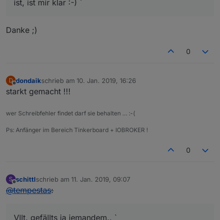
ist, ist mir klar :-) `
Danke ;)
0
dondaik
schrieb am
10. Jan. 2019, 16:26
D
zuletzt editiert von
Offline
starkt gemacht !!!
wer Schreibfehler findet darf sie behalten … :-(
Ps: Anfänger im Bereich Tinkerboard + IOBROKER !
0
schittl
schrieb am
11. Jan. 2019, 09:07
S
zuletzt editiert von
Offline
@
tempestas
:
Vllt. gefällts ja jemandem.. `