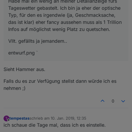
Habe mal ein wenig an meiner Detailanzeige fürs
Tageswetter gebastelt. Ich bin ja eher der optische
Typ, für den es irgendwie (ja, Geschmacksache,
das ist klar) eher fancy aussehen muss als 1 Trillion
Infos auf möglichst wenig Platz zu quetschen.
Vllt. gefällts ja jemandem..
entwurf.png `
Sieht Hammer aus.
Falls du es zur Verfügung stellst dann würde ich es
nehmen ;)
0
tempestas
schrieb am
10. Jan. 2019, 12:35
T
zuletzt editiert von
Offline
ich schaue die Tage mal, dass ich es einstelle.