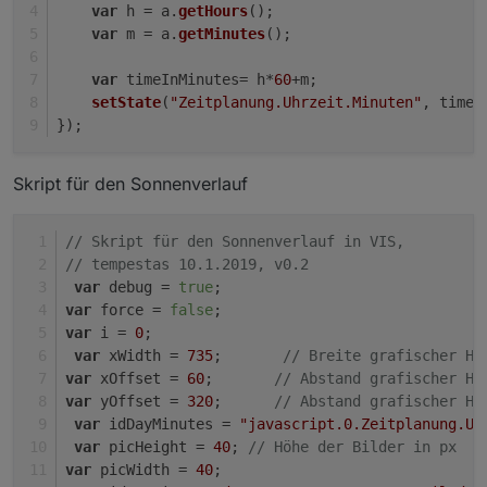
var
 h = a.
getHours
();
var
 m = a.
getMinutes
();
var
 timeInMinutes= h*
60
+m;
setState
(
"Zeitplanung.Uhrzeit.Minuten"
, timeI
});
Skript für den Sonnenverlauf
// Skript für den Sonnenverlauf in VIS, 
// tempestas 10.1.2019, v0.2
var
 debug = 
true
;
var
 force = 
false
;
var
 i = 
0
;
var
 xWidth = 
735
;       
// Breite grafischer Ho
var
 xOffset = 
60
;       
// Abstand grafischer Ho
var
 yOffset = 
320
;      
// Abstand grafischer Ho
var
 idDayMinutes = 
"javascript.0.Zeitplanung.Uh
var
 picHeight = 
40
; 
// Höhe der Bilder in px 
var
 picWidth = 
40
;