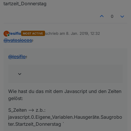
tartzeit_Donnerstag
0
lesiflo
schrieb am
8. Jan. 2019, 12:32
L
MOST ACTIVE
zuletzt editiert von
Online
@
vatoslocos
:
@
lesiflo
:
Wie hast du das mit dem Javascript und den Zeiten
gelöst:
S_Zeiten –> z.b.:
javascript.0.Eigene_Variablen.Hausgeräte.Saugrobo
ter.Startzeit_Donnerstag `