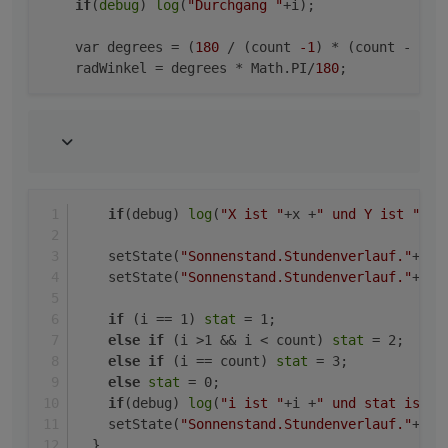
if
(
debug
) 
log
(
"Durchgang "
+i);

    var degrees = (
180
 / (count 
-1
) * (count - i)) 
    radWinkel = degrees * Math.PI/
180
if
(debug) 
log
(
"X ist "
+x +
" und Y ist "
+y)
    setState(
"Sonnenstand.Stundenverlauf."
+i+
"
    setState(
"Sonnenstand.Stundenverlauf."
+i+
"
if
 (i == 1) 
stat
 = 1;
else
if
 (i >1 && i < count) 
stat
 = 2;
else
if
 (i == count) 
stat
 = 3; 
else
stat
 = 0;
if
(debug) 
log
(
"i ist "
+i +
" und stat ist "
    setState(
"Sonnenstand.Stundenverlauf."
+i+
"
  } 