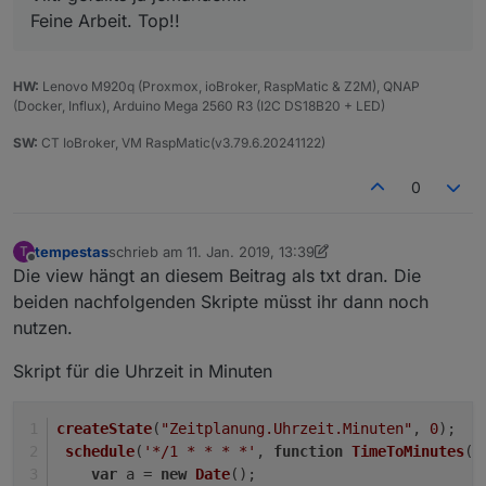
Feine Arbeit. Top!!
HW:
Lenovo M920q (Proxmox, ioBroker, RaspMatic & Z2M), QNAP
(Docker, Influx), Arduino Mega 2560 R3 (I2C DS18B20 + LED)
SW:
CT IoBroker, VM RaspMatic(v3.79.6.20241122)
0
tempestas
schrieb am
11. Jan. 2019, 13:39
T
zuletzt editiert von Jey Cee
Offline
Die view hängt an diesem Beitrag als txt dran. Die
beiden nachfolgenden Skripte müsst ihr dann noch
nutzen.
Skript für die Uhrzeit in Minuten
createState
(
"Zeitplanung.Uhrzeit.Minuten"
, 
0
);
schedule
(
'*/1 * * * *'
, 
function
TimeToMinutes
(
)
var
 a = 
new
Date
();