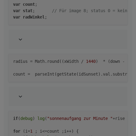
setState
(
"Sonnenstand.Stundenverlauf.UhrzeitX"
,
var
count
var
stat
;       
// Für image 8; status 0 = kein bi
});
var
radWinkel
// Bei start
create
();
setTimeout
(graph, 
1000
);
//schedule
>
schedule
(cronString, graph);
radius
 = Math.round((xWidth / 
1440
)  * (down - ris
count
 =  parseInt(getState(idSunset).val.substring
if
(
debug
) 
log
(
"sonnenaufgang zur Minute "
+rise +
",
for
 (i=
1
 ; i<=count ;i++) {
