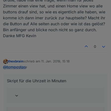
Grüße, habe mal eine frage, wenn man für jedes
var
 count;
Zimmer einen view hat, und einen Home view wo alle
var
 stat;       
// Für image 8; status 0 = k
buttons drauf sind, so wie es eigentlich alle haben, wie
var
 radWinkel;
komme ich dann imer zurück zur hauptseite? Macht ihr
die Button auf Alle seiten auch oder wie ist das gelöst?
    rise = 
parseInt
(
getState
(idSunrise).
val
.
subs
Bin anfänger und blicke noch nicht so ganz durch.
    noon = 
parseInt
(
getState
(idSunhigh).
val
.
subs
Danke MFG Kevin
    down = 
parseInt
(
getState
(idSunset).
val
.
subst
    radius = 
Math
.
round
((xWidth / 
1440
)  * (down
0
    count =  
parseInt
(
getState
(idSunset).
val
.
sub
thexbrain
schrieb am
11. Jan. 2019, 15:18
if
(debug) 
log
(
"count ist "
+count);
zuletzt editiert von
Offline
@
tempestas
:
if
(debug) 
log
(
"sonnenaufgang zur Minute "
+ri
Skript für die Uhrzeit in Minuten
for
 (i=
1
 ; i<=count ;i++) {
if
(debug) 
log
(
"Durchgang "
+i);
var
 degrees = (
180
 / (count -
1
) * (count
        radWinkel = degrees * 
Math
.
PI
/
180
; 