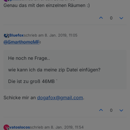
zuletzt editiert von
Offline
Genau das mit den einzelnen Räumen :)
0
Bluefox
schrieb am
8. Jan. 2019, 11:05
zuletzt editiert von
Offline
@
SmarthomeMF
:
He noch ne Frage..
wie kann ich da meine zip Datei einfügen?
Die ist zu groß 46MB `
Schicke mir an
dogafox@gmail.com
.
0
vatoslocos
schrieb am
8. Jan. 2019, 11:54
V
zuletzt editiert von