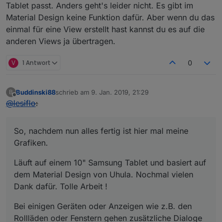
Tablet passt. Anders geht's leider nicht. Es gibt im
Material Design keine Funktion dafür. Aber wenn du das
einmal für eine View erstellt hast kannst du es auf die
anderen Views ja übertragen.
V
1 Antwort
0
Buddinski88
schrieb am
9. Jan. 2019, 21:29
B
zuletzt editiert von
Offline
@
lesiflo
:
So, nachdem nun alles fertig ist hier mal meine
Grafiken.
Läuft auf einem 10" Samsung Tablet und basiert auf
dem Material Design von Uhula. Nochmal vielen
Dank dafür. Tolle Arbeit !
Bei einigen Geräten oder Anzeigen wie z.B. den
Rollläden oder Fenstern gehen zusätzliche Dialoge