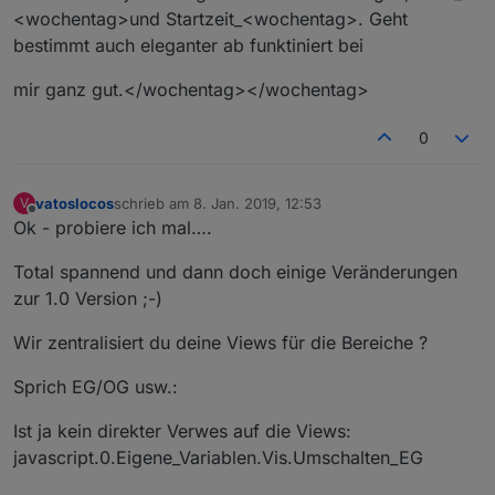
<wochentag>und Startzeit_<wochentag>. Geht
bestimmt auch eleganter ab funktiniert bei
mir ganz gut.</wochentag></wochentag>
0
vatoslocos
schrieb am
8. Jan. 2019, 12:53
V
zuletzt editiert von
Offline
Ok - probiere ich mal….
Total spannend und dann doch einige Veränderungen
zur 1.0 Version ;-)
Wir zentralisiert du deine Views für die Bereiche ?
Sprich EG/OG usw.:
Ist ja kein direkter Verwes auf die Views:
javascript.0.Eigene_Variablen.Vis.Umschalten_EG