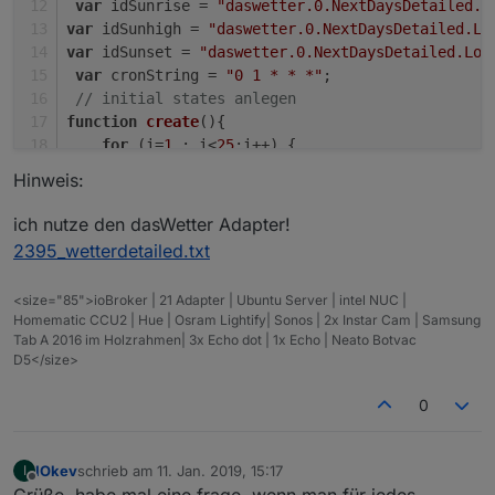
var
 idSunrise = 
"daswetter.0.NextDaysDetailed.L
var
 idSunhigh = 
"daswetter.0.NextDaysDetailed.Lo
var
 idSunset = 
"daswetter.0.NextDaysDetailed.Loc
var
 cronString = 
"0 1 * * *"
;  
// initial states anlegen    
function
create
(
){
for
 (i=
1
 ; i<
25
;i++) {
createState
(
"Sonnenstand.Stundenverl
Hinweis:
createState
(
"Sonnenstand.Stundenverl
createState
(
"Sonnenstand.Stundenverl
ich nutze den dasWetter Adapter!
        }
2395_wetterdetailed.txt
createState
(
"Sonnenstand.Stundenverl
}
<size="85">ioBroker | 21 Adapter | Ubuntu Server | intel NUC |
// States berechnen und bespielen
Homematic CCU2 | Hue | Osram Lightify| Sonos | 2x Instar Cam | Samsung
function
graph
(
){
Tab A 2016 im Holzrahmen| 3x Echo dot | 1x Echo | Neato Botvac
D5</size>
var
 rise;
var
 noon;
0
var
 down;
var
 radius;
var
 y;
IOkev
schrieb am
11. Jan. 2019, 15:17
I
zuletzt editiert von
Offline
var
 x;