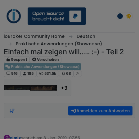
Weiter zum Inhalt
ioBroker Community Home
Deutsch
Praktische Anwendungen (Showcase)
Einfach mal zeigen will….. :-) - Teil 2
Gesperrt
Verschoben
Praktische Anwendungen (Showcase)
916
185
531.5k
68
+3
Anmelden zum Antworten
gimix
schrieb am
8. Jan. 2019, 07:56
G