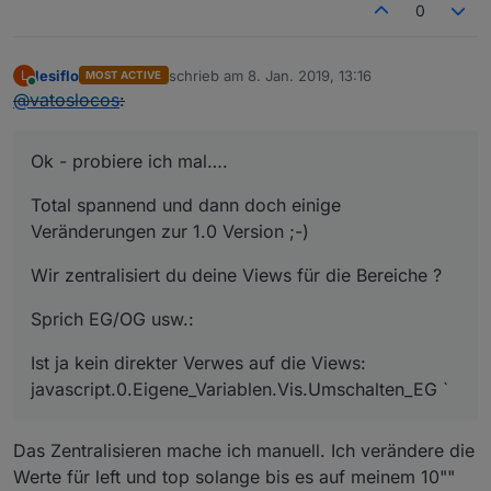
0
lesiflo
schrieb am
8. Jan. 2019, 13:16
L
MOST ACTIVE
zuletzt editiert von
Online
@
vatoslocos
:
Ok - probiere ich mal….
Total spannend und dann doch einige
Veränderungen zur 1.0 Version ;-)
Wir zentralisiert du deine Views für die Bereiche ?
Sprich EG/OG usw.:
Ist ja kein direkter Verwes auf die Views:
javascript.0.Eigene_Variablen.Vis.Umschalten_EG `
Das Zentralisieren mache ich manuell. Ich verändere die
Werte für left und top solange bis es auf meinem 10""