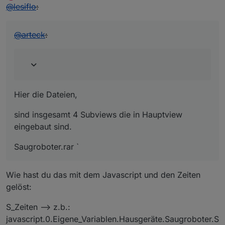
Offline
@
lesiflo
:
@
arteck
:
Hier die Dateien,
sind insgesamt 4 Subviews die in Hauptview
eingebaut sind.
Saugroboter.rar `
Wie hast du das mit dem Javascript und den Zeiten
gelöst:
S_Zeiten –> z.b.:
javascript.0.Eigene_Variablen.Hausgeräte.Saugroboter.S