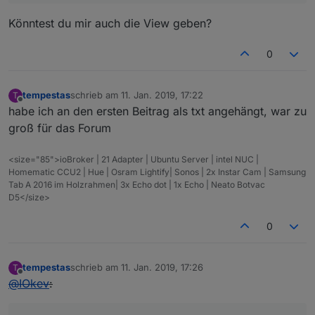
Könntest du mir auch die View geben?
0
tempestas
schrieb am
11. Jan. 2019, 17:22
T
zuletzt editiert von
Offline
habe ich an den ersten Beitrag als txt angehängt, war zu
groß für das Forum
<size="85">ioBroker | 21 Adapter | Ubuntu Server | intel NUC |
Homematic CCU2 | Hue | Osram Lightify| Sonos | 2x Instar Cam | Samsung
Tab A 2016 im Holzrahmen| 3x Echo dot | 1x Echo | Neato Botvac
D5</size>
0
tempestas
schrieb am
11. Jan. 2019, 17:26
T
zuletzt editiert von
Offline
@
IOkev
: