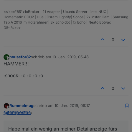
<size="85">ioBroker | 21 Adapter | Ubuntu Server | intel NUC |
Homematic CCU2 | Hue | Osram Lightify| Sonos | 2x Instar Cam | Samsung
Tab A 2016 im Holzrahmen| 3x Echo dot | 1x Echo | Neato Botvac
D5</size>
0
nousefor82
schrieb am
10. Jan. 2019, 05:48
N
zuletzt editiert von
Offline
HAMMER!!!
:shock: :o :o :o :o
0
Rummelmug
schrieb am
10. Jan. 2019, 06:17
zuletzt editiert von
Offline
@
tempestas
:
Habe mal ein wenig an meiner Detailanzeige fürs