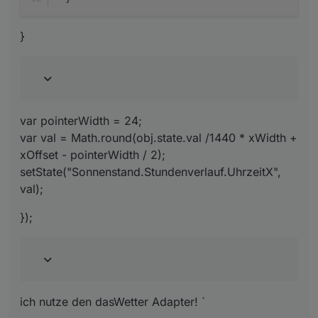
}
var pointerWidth = 24;
var val = Math.round(obj.state.val /1440 * xWidth +
xOffset - pointerWidth / 2);
setState("Sonnenstand.Stundenverlauf.UhrzeitX",
val);
});
ich nutze den dasWetter Adapter! `