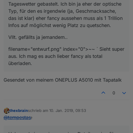
Tageswetter gebastelt. Ich bin ja eher der optische
Typ, für den es irgendwie (ja, Geschmacksache,
das ist klar) eher fancy aussehen muss als 1 Trillion
Infos auf möglichst wenig Platz zu quetschen.
Vllt. gefällts ja jemandem..
filename="entwurf.png" index="0">~~ ` Sieht super
aus. Ich mag es auch lieber fancy als total
überladen.
Gesendet von meinem ONEPLUS A5010 mit Tapatalk
0
thexbrain
schrieb am
10. Jan. 2019, 09:53
zuletzt editiert von
Offline
@
tempestas
: