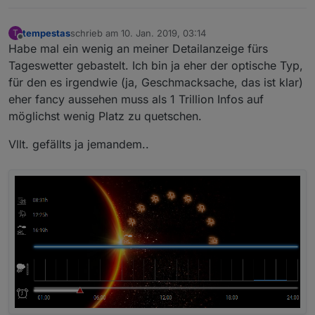
tempestas
schrieb am
10. Jan. 2019, 03:14
T
zuletzt editiert von
Offline
Habe mal ein wenig an meiner Detailanzeige fürs
Tageswetter gebastelt. Ich bin ja eher der optische Typ,
für den es irgendwie (ja, Geschmacksache, das ist klar)
eher fancy aussehen muss als 1 Trillion Infos auf
möglichst wenig Platz zu quetschen.
Vllt. gefällts ja jemandem..