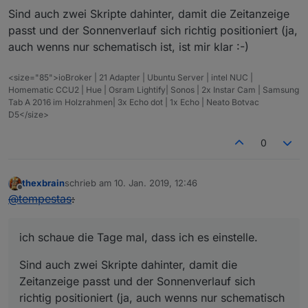
Sind auch zwei Skripte dahinter, damit die Zeitanzeige
passt und der Sonnenverlauf sich richtig positioniert (ja,
auch wenns nur schematisch ist, ist mir klar :-)
<size="85">ioBroker | 21 Adapter | Ubuntu Server | intel NUC |
Homematic CCU2 | Hue | Osram Lightify| Sonos | 2x Instar Cam | Samsung
Tab A 2016 im Holzrahmen| 3x Echo dot | 1x Echo | Neato Botvac
D5</size>
0
thexbrain
schrieb am
10. Jan. 2019, 12:46
zuletzt editiert von
Offline
@
tempestas
:
ich schaue die Tage mal, dass ich es einstelle.
Sind auch zwei Skripte dahinter, damit die
Zeitanzeige passt und der Sonnenverlauf sich
richtig positioniert (ja, auch wenns nur schematisch