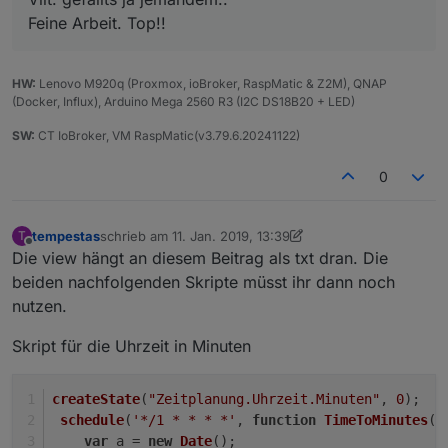
Feine Arbeit. Top!!
HW:
Lenovo M920q (Proxmox, ioBroker, RaspMatic & Z2M), QNAP
(Docker, Influx), Arduino Mega 2560 R3 (I2C DS18B20 + LED)
SW:
CT IoBroker, VM RaspMatic(v3.79.6.20241122)
0
tempestas
schrieb am
11. Jan. 2019, 13:39
T
zuletzt editiert von Jey Cee
Offline
Die view hängt an diesem Beitrag als txt dran. Die
beiden nachfolgenden Skripte müsst ihr dann noch
nutzen.
Skript für die Uhrzeit in Minuten
createState
(
"Zeitplanung.Uhrzeit.Minuten"
, 
0
);
schedule
(
'*/1 * * * *'
, 
function
TimeToMinutes
(
)
var
 a = 
new
Date
();