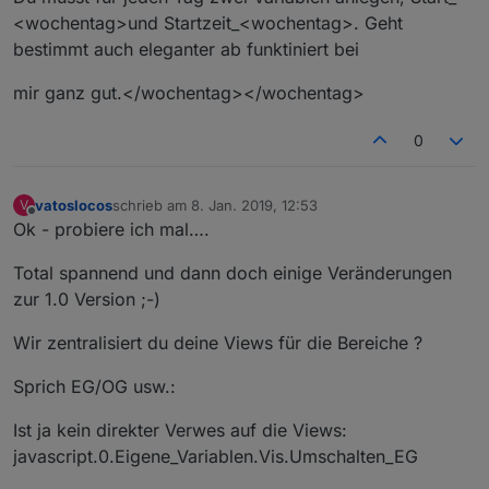
<wochentag>und Startzeit_<wochentag>. Geht
bestimmt auch eleganter ab funktiniert bei
mir ganz gut.</wochentag></wochentag>
0
vatoslocos
schrieb am
8. Jan. 2019, 12:53
V
zuletzt editiert von
Offline
Ok - probiere ich mal….
Total spannend und dann doch einige Veränderungen
zur 1.0 Version ;-)
Wir zentralisiert du deine Views für die Bereiche ?
Sprich EG/OG usw.:
Ist ja kein direkter Verwes auf die Views:
javascript.0.Eigene_Variablen.Vis.Umschalten_EG