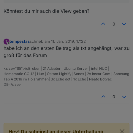
Könntest du mir auch die View geben?
0
tempestas
schrieb am
11. Jan. 2019, 17:22
T
zuletzt editiert von
Offline
habe ich an den ersten Beitrag als txt angehängt, war zu
groß für das Forum
<size="85">ioBroker | 21 Adapter | Ubuntu Server | intel NUC |
Homematic CCU2 | Hue | Osram Lightify| Sonos | 2x Instar Cam | Samsung
Tab A 2016 im Holzrahmen| 3x Echo dot | 1x Echo | Neato Botvac
D5</size>
0
Hey! Du scheinst an dieser Unterhaltung