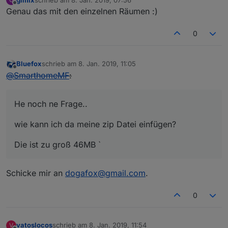
zuletzt editiert von
Offline
Genau das mit den einzelnen Räumen :)
0
Bluefox
schrieb am
8. Jan. 2019, 11:05
zuletzt editiert von
Offline
@
SmarthomeMF
:
He noch ne Frage..
wie kann ich da meine zip Datei einfügen?
Die ist zu groß 46MB `
Schicke mir an
dogafox@gmail.com
.
0
vatoslocos
schrieb am
8. Jan. 2019, 11:54
V