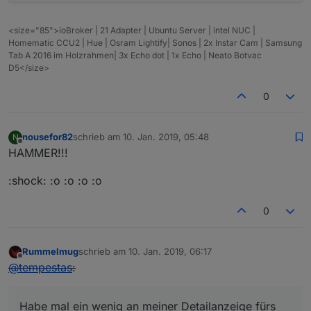
<size="85">ioBroker | 21 Adapter | Ubuntu Server | intel NUC |
Homematic CCU2 | Hue | Osram Lightify| Sonos | 2x Instar Cam | Samsung
Tab A 2016 im Holzrahmen| 3x Echo dot | 1x Echo | Neato Botvac
D5</size>
0
nousefor82
schrieb am
10. Jan. 2019, 05:48
N
zuletzt editiert von
Offline
HAMMER!!!
:shock: :o :o :o :o
0
Rummelmug
schrieb am
10. Jan. 2019, 06:17
zuletzt editiert von
Offline
@
tempestas
:
Habe mal ein wenig an meiner Detailanzeige fürs