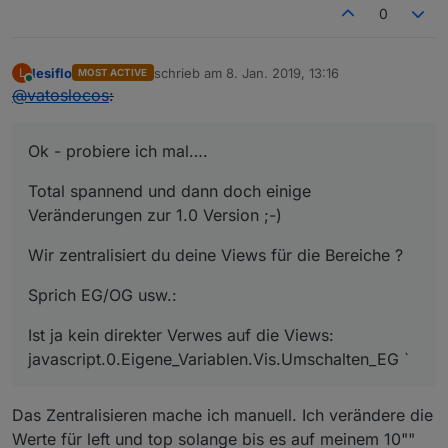
0
lesiflo
schrieb am
8. Jan. 2019, 13:16
L
MOST ACTIVE
zuletzt editiert von
Online
@
vatoslocos
:
Ok - probiere ich mal….
Total spannend und dann doch einige
Veränderungen zur 1.0 Version ;-)
Wir zentralisiert du deine Views für die Bereiche ?
Sprich EG/OG usw.:
Ist ja kein direkter Verwes auf die Views:
javascript.0.Eigene_Variablen.Vis.Umschalten_EG `
Das Zentralisieren mache ich manuell. Ich verändere die
Werte für left und top solange bis es auf meinem 10""