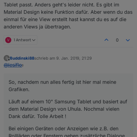
Tablet passt. Anders geht's leider nicht. Es gibt im
Material Design keine Funktion dafür. Aber wenn du das
einmal für eine View erstellt hast kannst du es auf die
anderen Views ja übertragen.
V
1 Antwort
0
Buddinski88
schrieb am
9. Jan. 2019, 21:29
B
zuletzt editiert von
Offline
@
lesiflo
:
So, nachdem nun alles fertig ist hier mal meine
Grafiken.
Läuft auf einem 10" Samsung Tablet und basiert auf
dem Material Design von Uhula. Nochmal vielen
Dank dafür. Tolle Arbeit !
Bei einigen Geräten oder Anzeigen wie z.B. den
Rollläden oder Fenstern gehen zusätzliche Dialoge