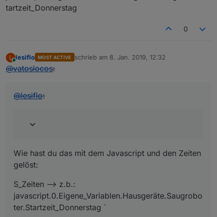
tartzeit_Donnerstag
0
lesiflo
schrieb am
8. Jan. 2019, 12:32
L
MOST ACTIVE
zuletzt editiert von
Online
@
vatoslocos
:
@
lesiflo
:
Wie hast du das mit dem Javascript und den Zeiten
gelöst:
S_Zeiten –> z.b.:
javascript.0.Eigene_Variablen.Hausgeräte.Saugrobo
ter.Startzeit_Donnerstag `