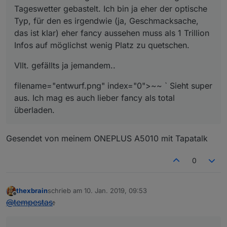
Tageswetter gebastelt. Ich bin ja eher der optische
Typ, für den es irgendwie (ja, Geschmacksache,
das ist klar) eher fancy aussehen muss als 1 Trillion
Infos auf möglichst wenig Platz zu quetschen.
Vllt. gefällts ja jemandem..
filename="entwurf.png" index="0">~~ ` Sieht super
aus. Ich mag es auch lieber fancy als total
überladen.
Gesendet von meinem ONEPLUS A5010 mit Tapatalk
0
thexbrain
schrieb am
10. Jan. 2019, 09:53
zuletzt editiert von
Offline
@
tempestas
: