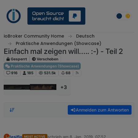
Weiter zum Inhalt
ioBroker Community Home
Deutsch
Praktische Anwendungen (Showcase)
Einfach mal zeigen will….. :-) - Teil 2
Gesperrt
Verschoben
Praktische Anwendungen (Showcase)
916
185
531.5k
68
+3
Anmelden zum Antworten
lesiflo
schrieb am
8. Jan. 2019, 07:52
L
MOST ACTIVE