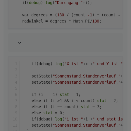
if
(
debug
) 
log
(
"Durchgang "
+i);

    var degrees = (
180
 / (count 
-1
) * (count - i)) 
    radWinkel = degrees * Math.PI/
180
if
(debug) 
log
(
"X ist "
+x +
" und Y ist "
+y)
    setState(
"Sonnenstand.Stundenverlauf."
+i+
"
    setState(
"Sonnenstand.Stundenverlauf."
+i+
"
if
 (i == 1) 
stat
 = 1;
else
if
 (i >1 && i < count) 
stat
 = 2;
else
if
 (i == count) 
stat
 = 3; 
else
stat
 = 0;
if
(debug) 
log
(
"i ist "
+i +
" und stat ist "
    setState(
"Sonnenstand.Stundenverlauf."
+i+
"