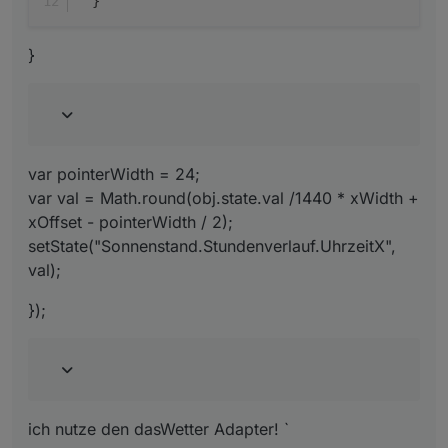
  } 
}
var pointerWidth = 24;
var val = Math.round(obj.state.val /1440 * xWidth +
xOffset - pointerWidth / 2);
setState("Sonnenstand.Stundenverlauf.UhrzeitX",
val);
});
ich nutze den dasWetter Adapter! `