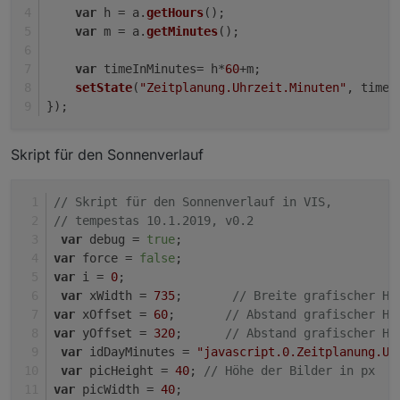
var
 h = a.
getHours
();
var
 m = a.
getMinutes
();
var
 timeInMinutes= h*
60
+m;
setState
(
"Zeitplanung.Uhrzeit.Minuten"
, timeI
});
Skript für den Sonnenverlauf
// Skript für den Sonnenverlauf in VIS, 
// tempestas 10.1.2019, v0.2
var
 debug = 
true
;
var
 force = 
false
;
var
 i = 
0
;
var
 xWidth = 
735
;       
// Breite grafischer Ho
var
 xOffset = 
60
;       
// Abstand grafischer Ho
var
 yOffset = 
320
;      
// Abstand grafischer Ho
var
 idDayMinutes = 
"javascript.0.Zeitplanung.Uh
var
 picHeight = 
40
; 
// Höhe der Bilder in px 
var
 picWidth = 
40
;