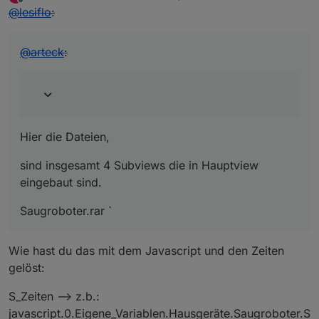
zuletzt editiert von
Offline
@
lesiflo
:
@
arteck
:
Hier die Dateien,
sind insgesamt 4 Subviews die in Hauptview
eingebaut sind.
Saugroboter.rar `
Wie hast du das mit dem Javascript und den Zeiten
gelöst:
S_Zeiten –> z.b.:
javascript.0.Eigene_Variablen.Hausgeräte.Saugroboter.S