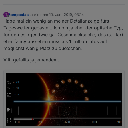
tempestas
schrieb am
10. Jan. 2019, 03:14
T
zuletzt editiert von
Offline
Habe mal ein wenig an meiner Detailanzeige fürs
Tageswetter gebastelt. Ich bin ja eher der optische Typ,
für den es irgendwie (ja, Geschmacksache, das ist klar)
eher fancy aussehen muss als 1 Trillion Infos auf
möglichst wenig Platz zu quetschen.
Vllt. gefällts ja jemandem..