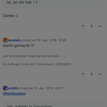
ist, ist mir klar :-) `
Danke ;)
0
dondaik
schrieb am
10. Jan. 2019, 16:26
D
zuletzt editiert von
Offline
starkt gemacht !!!
wer Schreibfehler findet darf sie behalten … :-(
Ps: Anfänger im Bereich Tinkerboard + IOBROKER !
0
schittl
schrieb am
11. Jan. 2019, 09:07
S
zuletzt editiert von
Offline
@
tempestas
:
Vllt. gefällts ja jemandem.. `