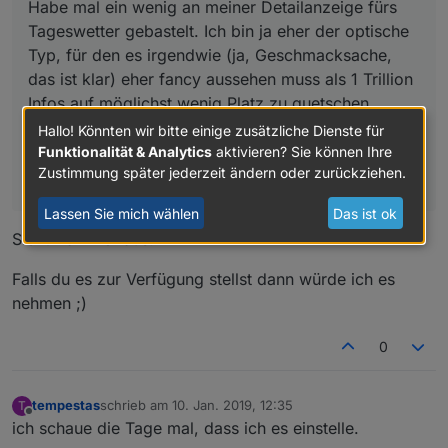
Habe mal ein wenig an meiner Detailanzeige fürs
Tageswetter gebastelt. Ich bin ja eher der optische
Typ, für den es irgendwie (ja, Geschmacksache,
das ist klar) eher fancy aussehen muss als 1 Trillion
Infos auf möglichst wenig Platz zu quetschen.
Hallo! Könnten wir bitte einige zusätzliche Dienste für
Vllt. gefällts ja jemandem..
Funktionalität & Analytics
aktivieren? Sie können Ihre
Zustimmung später jederzeit ändern oder zurückziehen.
entwurf.png `
Lassen Sie mich wählen
Das ist ok
Sieht Hammer aus.
Falls du es zur Verfügung stellst dann würde ich es
nehmen ;)
0
tempestas
schrieb am
10. Jan. 2019, 12:35
T
zuletzt editiert von
Offline
ich schaue die Tage mal, dass ich es einstelle.