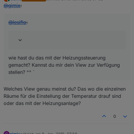
zuletzt editiert von
Online
@
gimix
:
@
lesiflo
:
wie hast du das mit der Heizungssteuerung
gemacht? Kannst du mir dein View zur Verfügung
stellen? ^^ `
Welches View genau meinst du? Das wo die einzelnen
Räume für die Einstellung der Temperatur drauf sind
oder das mit der Heizungsanlage?
0
gimix
schrieb am
8. Jan. 2019, 07:56
G