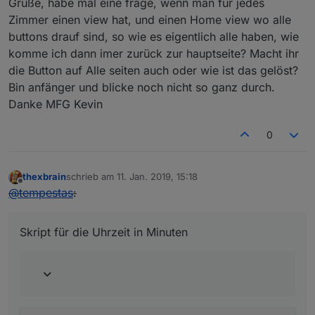
Grüße, habe mal eine frage, wenn man für jedes
var
 x;
var
 count;
Zimmer einen view hat, und einen Home view wo alle
var
 stat;       
// Für image 8; status 0 = k
buttons drauf sind, so wie es eigentlich alle haben, wie
var
 radWinkel;
komme ich dann imer zurück zur hauptseite? Macht ihr
die Button auf Alle seiten auch oder wie ist das gelöst?
    rise = 
parseInt
(
getState
(idSunrise).
val
.
subs
Bin anfänger und blicke noch nicht so ganz durch.
    noon = 
parseInt
(
getState
(idSunhigh).
val
.
subs
Danke MFG Kevin
    down = 
parseInt
(
getState
(idSunset).
val
.
subst
    radius = 
Math
.
round
((xWidth / 
1440
)  * (down
0
    count =  
parseInt
(
getState
(idSunset).
val
.
sub
thexbrain
schrieb am
11. Jan. 2019, 15:18
if
(debug) 
log
(
"count ist "
+count);
zuletzt editiert von
Offline
@
tempestas
:
if
(debug) 
log
(
"sonnenaufgang zur Minute "
+ri
Skript für die Uhrzeit in Minuten
for
 (i=
1
 ; i<=count ;i++) {
if
(debug) 
log
(
"Durchgang "
+i);
var
 degrees = (
180
 / (count -
1
) * (count
        radWinkel = degrees * 
Math
.
PI
/
180
; 