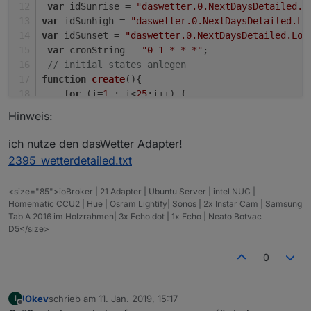
var
 idSunrise = 
"daswetter.0.NextDaysDetailed.L
var
 idSunhigh = 
"daswetter.0.NextDaysDetailed.Lo
var
 idSunset = 
"daswetter.0.NextDaysDetailed.Loc
var
 cronString = 
"0 1 * * *"
;  
// initial states anlegen    
function
create
(
){
for
 (i=
1
 ; i<
25
;i++) {
createState
(
"Sonnenstand.Stundenverl
Hinweis:
createState
(
"Sonnenstand.Stundenverl
createState
(
"Sonnenstand.Stundenverl
ich nutze den dasWetter Adapter!
        }
2395_wetterdetailed.txt
createState
(
"Sonnenstand.Stundenverl
}
<size="85">ioBroker | 21 Adapter | Ubuntu Server | intel NUC |
// States berechnen und bespielen
Homematic CCU2 | Hue | Osram Lightify| Sonos | 2x Instar Cam | Samsung
function
graph
(
){
Tab A 2016 im Holzrahmen| 3x Echo dot | 1x Echo | Neato Botvac
D5</size>
var
 rise;
var
 noon;
0
var
 down;
var
 radius;
var
 y;
IOkev
schrieb am
11. Jan. 2019, 15:17
I
zuletzt editiert von
Offline