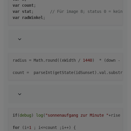
setState
(
"Sonnenstand.Stundenverlauf.UhrzeitX"
,
var
count
var
stat
;       
// Für image 8; status 0 = kein bi
});
var
radWinkel
// Bei start
create
();
setTimeout
(graph, 
1000
);
//schedule
>
schedule
(cronString, graph);
radius
 = Math.round((xWidth / 
1440
)  * (down - ris
count
 =  parseInt(getState(idSunset).val.substring
if
(
debug
) 
log
(
"sonnenaufgang zur Minute "
+rise +
",
for
 (i=
1
 ; i<=count ;i++) {
