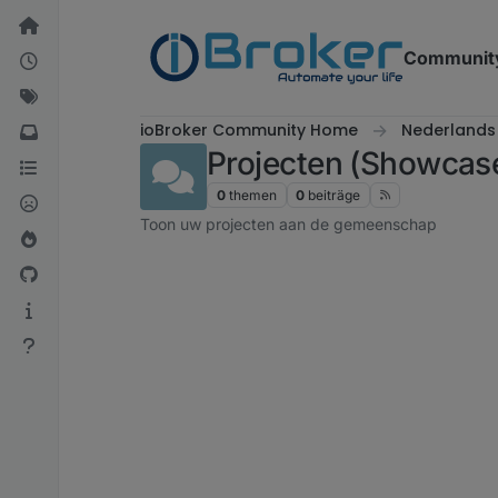
Weiter zum Inhalt
Communit
ioBroker Community Home
Nederlands
Projecten (Showcas
0
themen
0
beiträge
Toon uw projecten aan de gemeenschap