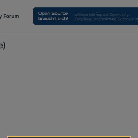
y Forum
e)