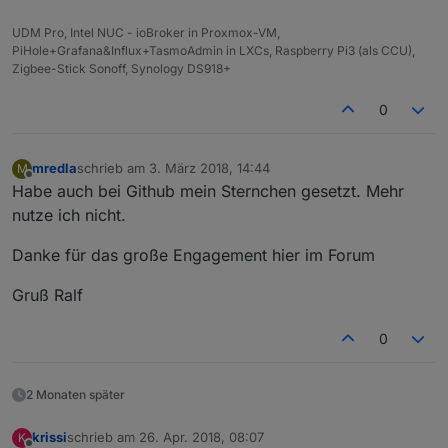
UDM Pro, Intel NUC - ioBroker in Proxmox-VM,
PiHole+Grafana&Influx+TasmoAdmin in LXCs, Raspberry Pi3 (als CCU),
Zigbee-Stick Sonoff, Synology DS918+
0
mredla
schrieb am
3. März 2018, 14:44
M
zuletzt editiert von
Offline
Habe auch bei Github mein Sternchen gesetzt. Mehr
nutze ich nicht.
Danke für das große Engagement hier im Forum
Gruß Ralf
0
2 Monaten später
krissi
schrieb am
26. Apr. 2018, 08:07
K
zuletzt editiert von