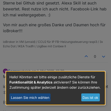
Offline
Sterne bei Github sind gesetzt. Alexa Skill ist auch
bewertet. Rest nutze ich auch nicht. Facebook-Link hab
ich mal weitergegeben. :)
Von mir auch eine großes Danke und Daumen hoch für
ioBroker!!!
ioBroker in VM (unraid) / CCU2 für IP FB-Heizungssteuerung raspi3 / 3x
Echo Dot / IKEA Tradfri / zigBee mit Conbee II
0
Caspar
schrieb am
1. Mai 2018, 12:39
C
zuletzt editiert von
Offline
Moin,
Hallo! Könnten wir bitte einige zusätzliche Dienste für
Funktionalität & Analytics
aktivieren? Sie können Ihre
ich habe auch mal meinen "Beitrag" zum Erfolg geleistet
Zustimmung später jederzeit ändern oder zurückziehen.
:D
Lassen Sie mich wählen
Das ist ok
(Github und Amazon)