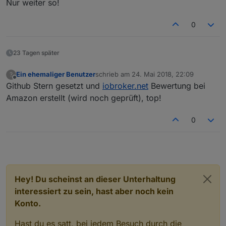
Nur weiter so!
0
23 Tagen später
Ein ehemaliger Benutzer
schrieb am
24. Mai 2018, 22:09
?
zuletzt editiert von
Offline
Github Stern gesetzt und
iobroker.net
Bewertung bei
Amazon erstellt (wird noch geprüft), top!
0
Hey! Du scheinst an dieser Unterhaltung
interessiert zu sein, hast aber noch kein
Konto.
Hast du es satt, bei jedem Besuch durch die