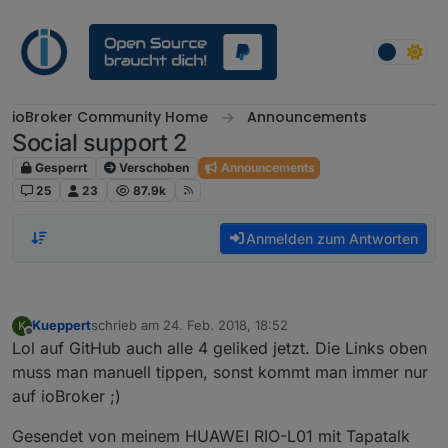
Weiter zum Inhalt
ioBroker Community Home
Announcements
Social support 2
Gesperrt
Verschoben
Announcements
25
23
87.9k
Anmelden zum Antworten
Kueppert
schrieb am
24. Feb. 2018, 18:52
K
zuletzt editiert von
Offline
Lol auf GitHub auch alle 4 geliked jetzt. Die Links oben
muss man manuell tippen, sonst kommt man immer nur
auf ioBroker ;)
Gesendet von meinem HUAWEI RIO-L01 mit Tapatalk