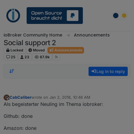
Skip to content
ioBroker Community Home
Announcements
Social support 2
Locked
Moved
Announcements
25
23
87.9k
Log in to reply
CabCaliber
wrote on
Jan 2, 2018, 10:46 AM
C
last edited by
Offline
Als begeisterter Neuling im Thema iobroker:
Github: done
Amazon: done