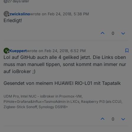
27 days later
zwickolino
wrote on
Feb 24, 2018, 5:38 PM
Z
last edited by
Offline
Erledigt!
0
Kueppert
wrote on
Feb 24, 2018, 6:52 PM
K
last edited by
Offline
Lol auf GitHub auch alle 4 geliked jetzt. Die Links oben
muss man manuell tippen, sonst kommt man immer nur
auf ioBroker ;)
Gesendet von meinem HUAWEI RIO-L01 mit Tapatalk
UDM Pro, Intel NUC - ioBroker in Proxmox-VM,
PiHole+Grafana&Influx+TasmoAdmin in LXCs, Raspberry Pi3 (als CCU),
Zigbee-Stick Sonoff, Synology DS918+
0