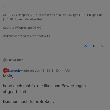
–-
CCU2 / 2x RaspberryPi / 2x Amazon Echo Dot / Milight LED / Philips Hue
(z.Z. 16 Homematic-Geräte)
Kodi auf W10pro und OSMC
DVBViewer MediaServer auf W10
0
9 days later
Nanouk
wrote on
Jan 13, 2018, 10:44 AM
N
last edited by
Offline
Moin,
habe auch mal fix die likes und Bewertungen
abgearbeitet.
Daumen hoch für ioBroker :)