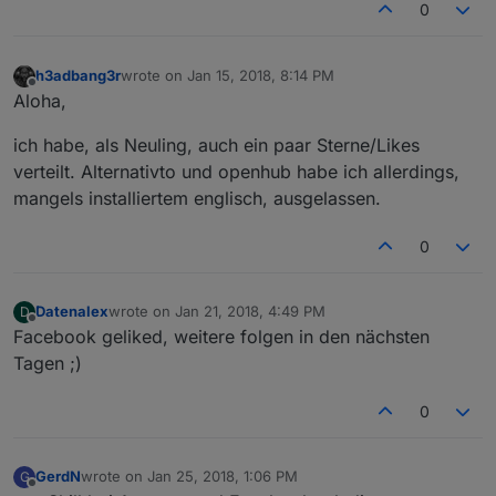
0
h3adbang3r
wrote on
Jan 15, 2018, 8:14 PM
last edited by
Offline
Aloha,
ich habe, als Neuling, auch ein paar Sterne/Likes
verteilt. Alternativto und openhub habe ich allerdings,
mangels installiertem englisch, ausgelassen.
0
Datenalex
wrote on
Jan 21, 2018, 4:49 PM
D
last edited by
Offline
Facebook geliked, weitere folgen in den nächsten
Tagen ;)
0
GerdN
wrote on
Jan 25, 2018, 1:06 PM
G
last edited by
Offline