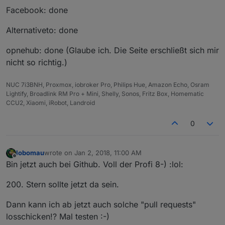
Facebook: done
Alternativeto: done
opnehub: done (Glaube ich. Die Seite erschließt sich mir
nicht so richtig.)
NUC 7i3BNH, Proxmox, iobroker Pro, Philips Hue, Amazon Echo, Osram
Lightify, Broadlink RM Pro + Mini, Shelly, Sonos, Fritz Box, Homematic
CCU2, Xiaomi, iRobot, Landroid
0
lobomau
wrote on
Jan 2, 2018, 11:00 AM
last edited by
Offline
Bin jetzt auch bei Github. Voll der Profi 8-) :lol:
200. Stern sollte jetzt da sein.
Dann kann ich ab jetzt auch solche "pull requests"
losschicken!? Mal testen :-)