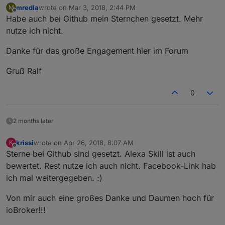
mredla
wrote on
Mar 3, 2018, 2:44 PM
M
last edited by
Offline
Habe auch bei Github mein Sternchen gesetzt. Mehr
nutze ich nicht.
Danke für das große Engagement hier im Forum
Gruß Ralf
0
2 months later
krissi
wrote on
Apr 26, 2018, 8:07 AM
K
last edited by
Offline
Sterne bei Github sind gesetzt. Alexa Skill ist auch
bewertet. Rest nutze ich auch nicht. Facebook-Link hab
ich mal weitergegeben. :)
Von mir auch eine großes Danke und Daumen hoch für
ioBroker!!!