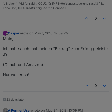
ioBroker in VM (unraid) / CCU2 für IP FB-Heizungssteuerung raspi3 / 3x
Echo Dot / IKEA Tradfri / zigBee mit Conbee II
0
Caspar
wrote on
May 1, 2018, 12:39 PM
C
last edited by
Offline
Moin,
ich habe auch mal meinen "Beitrag" zum Erfolg geleistet
:D
(Github und Amazon)
Nur weiter so!
0
23 days later
A Former User
wrote on
May 24, 2018, 10:09 PM
?