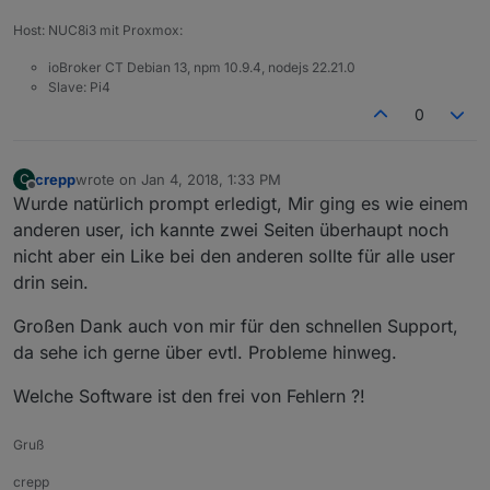
Host: NUC8i3 mit Proxmox:
ioBroker CT Debian 13, npm 10.9.4, nodejs 22.21.0
Slave: Pi4
0
crepp
wrote on
Jan 4, 2018, 1:33 PM
C
last edited by
Offline
Wurde natürlich prompt erledigt, Mir ging es wie einem
anderen user, ich kannte zwei Seiten überhaupt noch
nicht aber ein Like bei den anderen sollte für alle user
drin sein.
Großen Dank auch von mir für den schnellen Support,
da sehe ich gerne über evtl. Probleme hinweg.
Welche Software ist den frei von Fehlern ?!
Gruß
crepp