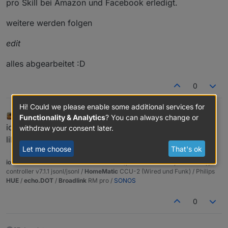
pro Skill bei Amazon und Facebook erledigt.
weitere werden folgen
edit
alles abgearbeitet :D
0
Hi! Could we please enable some additional services for
BBTown
wrote on
Jan 28, 2018, 9:35 PM
Functionality & Analytics
? You can always change or
last edited by
Feb 25, 2018, 2:06 PM
Offline
ich wußte bis eben nicht einmal dass man auf Github
withdraw your consent later.
liken kann 8-)
Let me choose
That's ok
ioBroker
auf NUC (VM debian v13 (Trixie ), node v22.22.2 npm v10.9.4, js-
controller v7.1.1 jsonl/jsonl /
HomeMatic
CCU-2 (Wired und Funk) / Philips
HUE
/
echo.DOT
/
Broadlink
RM pro /
SONOS
0