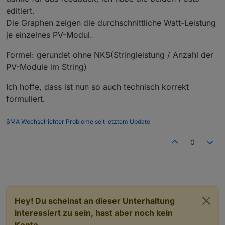
(Arbeit/Energie)
Ertrag normiert auf "kWp und Jahr". Kann ein anderer
editiert.
Zeitraum sein, dann aber identisch für alle Teilnehmer des
Die Graphen zeigen die durchschnittliche Watt-Leistung
Vergleichs. Ausrichtungen nicht in einen Topf werfen.
je einzelnes PV-Modul.
Formel: gerundet ohne NKS(Stringleistung / Anzahl der
PV-Module im String)
Ich hoffe, dass ist nun so auch technisch korrekt
formuliert.
SMA Wechselrichter Probleme seit letztem Update
0
Hey! Du scheinst an dieser Unterhaltung
interessiert zu sein, hast aber noch kein
Konto.