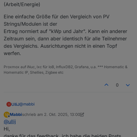
(Arbeit/Energie)
relativ ausgeglichen liefert (graue gestrichelte Linie
Delta über alle Module):
Eine einfache Größe für den Vergleich von PV
Strings/Modulen ist der
Ertrag normiert auf "kWp und Jahr". Kann ein anderer
Bemerkenswert ist, wie die hoch am Dach nach Westen
montierten 10 Module(gelb) abends noch mal richtig
Zeitraum sein, dann aber identisch für alle Teilnehmer
liefern während der mit Optimierern ausgestattete 24er
des Vergleichs. Ausrichtungen nicht in einen Topf
String(rot) darunter auch nach Westen fast nichts mehr
werfen.
beiträgt.
Proxmox auf iNuc, lxc für IoB, InfluxDB2, Grafana, u.a. *** Homematic &
Homematic IP, Shellies, Zigbee etc
0
@
mabbi
UlliJ
U
Mabbi
schrieb am
2. Okt. 2025, 13:00
M
Dein Chart zeigt doch eher die Leistung an, oder?
zuletzt editiert von Mabbi
10. Feb. 2025, 15:00
Offline
@
ullij
Du sprichst aber von Ertrag, das ist etwas anderes...
Einheit Leistung: W
Eine einfache Größe für den Vergleich von PV
Hi,
Einheit Ertrag: Ws oder Wh [edit: war kWh]
Strings/Modulen ist der
danke für das feedback, ich habe die beiden Posts