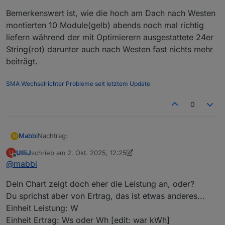
Bemerkenswert ist, wie die hoch am Dach nach Westen
montierten 10 Module(gelb) abends noch mal richtig
liefern während der mit Optimierern ausgestattete 24er
String(rot) darunter auch nach Westen fast nichts mehr
beiträgt.
SMA Wechselrichter Probleme seit letztem Update
0
Nachtrag:
Mabbi
M
UlliJ
schrieb am
2. Okt. 2025, 12:25
U
so sah es dann heute (1.10.2025) aus, gleiches
zuletzt editiert von UlliJ
10. Feb. 2025, 14:33
Offline
@
mabbi
Diagramm mit Durchschnittsleistung pro PV-Modul.
Erstaunlicherweise nur gut 12% schlechter in der Spitze
Dein Chart zeigt doch eher die Leistung an, oder?
zu Anfang Juli, allerdings Wolken hier und da und
insgesamt schon eine deutlich zeitlich reduzierte
Du sprichst aber von Ertrag, das ist etwas anderes...
Sonnenscheindauer. Hier sieht man deutlich
Einheit Leistung: W
(Spitzenleistung), dass meine String Konfiguration
Einheit Ertrag: Ws oder Wh [edit: war kWh]
mangels viele Module nach Süden eher über den Tag