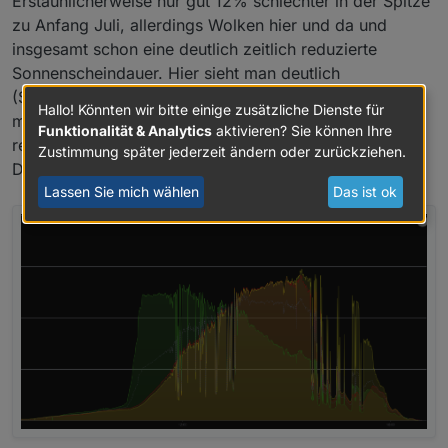
Erstaunlicherweise nur gut 12% schlechter in der Spitze
zu Anfang Juli, allerdings Wolken hier und da und
insgesamt schon eine deutlich zeitlich reduzierte
Sonnenscheindauer. Hier sieht man deutlich
(Spitzenleistung), dass meine String Konfiguration
Hallo! Könnten wir bitte einige zusätzliche Dienste für
mangels viele Module nach Süden eher über den Tag
Funktionalität & Analytics
aktivieren? Sie können Ihre
relativ ausgeglichen liefert (graue gestrichelte Linie
Zustimmung später jederzeit ändern oder zurückziehen.
Delta über alle Module):
Lassen Sie mich wählen
Das ist ok