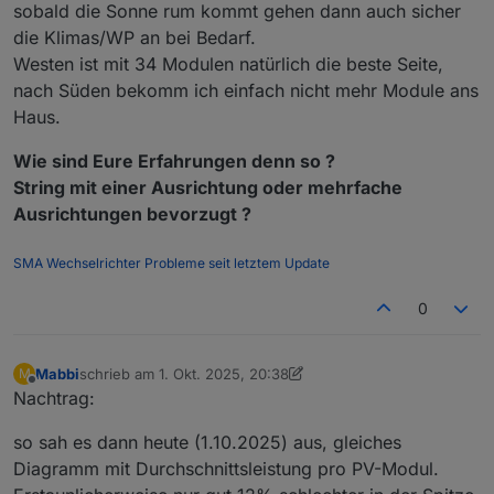
sobald die Sonne rum kommt gehen dann auch sicher
die Klimas/WP an bei Bedarf.
Westen ist mit 34 Modulen natürlich die beste Seite,
nach Süden bekomm ich einfach nicht mehr Module ans
Haus.
Wie sind Eure Erfahrungen denn so ?
String mit einer Ausrichtung oder mehrfache
Ausrichtungen bevorzugt ?
SMA Wechselrichter Probleme seit letztem Update
0
Mabbi
schrieb am
1. Okt. 2025, 20:38
M
zuletzt editiert von Mabbi
10. Feb. 2025, 14:56
Offline
Nachtrag:
so sah es dann heute (1.10.2025) aus, gleiches
Diagramm mit Durchschnittsleistung pro PV-Modul.