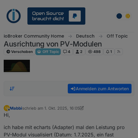
Weiter zum Inhalt
ioBroker Community Home
Deutsch
Off Topic
Ausrichtung von PV-Modulen
Verschoben
Off Topic
4
2
498
1
Anmelden zum Antworten
Mabbi
schrieb am
1. Okt. 2025, 16:05
M
zuletzt editiert von Mabbi
10. Feb. 2025, 15:04
Offline
Hi,
ich habe mit echarts (Adapter) mal den Leistung pro
PV-Modul visualisiert (Datum: 1.7.2025, ein fast