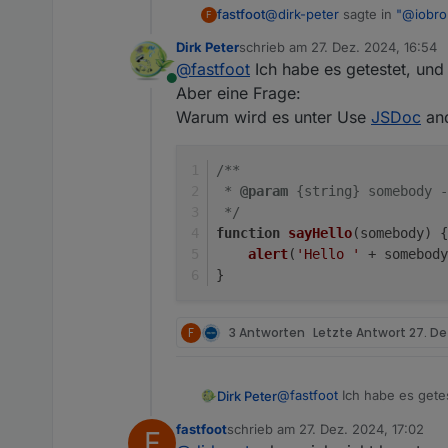
function addTime(time1
@
dirk-peter
sagte in
"@iobrok
fastfoot
F
 . . . .

Dirk Peter
schrieb am
27. Dez. 2024, 16:54
zuletzt editiert von
@
fastfoot
Ich habe es getestet, und e
@param {string|numbe
Online
Aber eine Frage:
Warum wird es unter Use
JSDoc
and
/**
 * 
@param
 {string} somebody -
 */
function
sayHello
(
somebody
) 
{
alert
(
'Hello '
 + somebody
}
F
3 Antworten
Letzte Antwort
27. De
@
fastfoot
Dirk Peter
Aber eine Frage:
fastfoot
schrieb am
27. Dez. 2024, 17:02
F
Warum wird es unter Use
J
/**

zuletzt editiert von