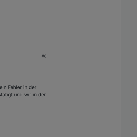
#8
test zu schieben...
ert, wenn falsch.
in Fehler in der
ationen nicht zweimal zu
ätigt und wir in der