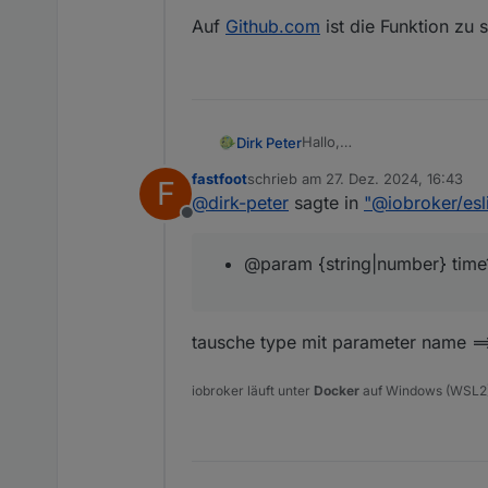
Auf
Github.com
ist die Funktion zu 
Hallo,
Dirk Peter
ich will meinen Adapter spri
fastfoot
schrieb am
27. Dez. 2024, 16:43
F
Hierzu habe ich
@
iobroker
zuletzt editiert von
@
dirk-peter
sagte in
"@iobroker/esl
Jetzt will ich Funktionen i
Offline
in der package.json
bei ausführen von
@param {string|number} time
/home/dirk/ioBroker.s
  7:1  warning  Types
Meine Funktion lautet:
tausche type mit parameter name ==
/**

 * func addTime (02:1
Kann mir bitte jemand sage
 *

iobroker läuft unter
Docker
auf Windows (WSL2
 * @param {string|num
Auf
Github.com
ist die Fun
 * @param {string|num
 * @returns

 */
