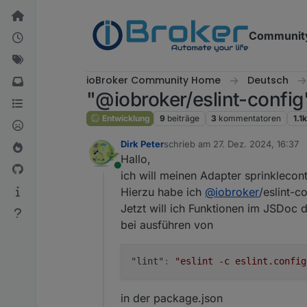
Weiter zum Inhalt
Communit
ioBroker Community Home
Deutsch
"@iobroker/eslint-config
Entwicklung
9
beiträge
3
kommentatoren
1.1k
Dirk Peter
schrieb am
27. Dez. 2024, 16:37
zuletzt editiert von
Hallo,
Online
ich will meinen Adapter sprinklecont
Hierzu habe ich
@
iobroker
/eslint-c
Jetzt will ich Funktionen im JSDoc d
bei ausführen von
"lint"
:
"eslint -c eslint.config
in der package.json