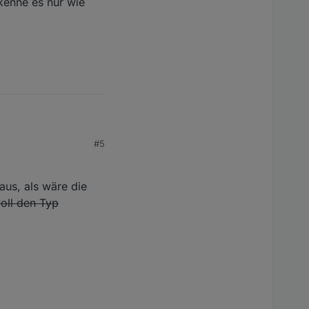
 kenne es nur wie
#5
aus, als wäre die
voll den Typ