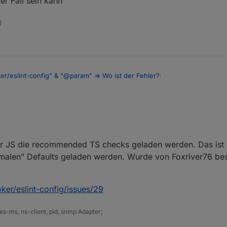
r Fall sein kann
)
er/eslint-config" & "@param" => Wo ist der Fehler?
:
rklich sinnvoll den Typ weglassen zu müssen um ihn in den Beschreibungs
 Typ wird sehr wohl auch nach der Umstellung richtig erkannt und moni
für JS die recommended TS checks geladen werden. Das ist e
 reinem JS nicht benötigt wird, sie ist dazu da um existierende Typdeklar
normalen" Defaults geladen werden. Wurde von Foxriver76 best
ll sein kann
ker/eslint-config/issues/29
s-ms, ns-client, pid, snmp Adapter;