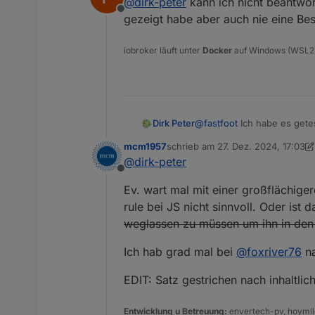
@
dirk-peter
kann ich nicht beantwort
 * @param {string} so
Offline
gezeigt habe aber auch nie eine Be
 */

function sayHello(some
    alert('Hello ' + s
iobroker läuft unter
Docker
auf Windows (WSL2
@
fastfoot
Dirk Peter
Aber eine Frage:
mcm1957
schrieb am
27. Dez. 2024, 17:03
Warum wird es unter Use
J
/**

zuletzt editiert von mcm1957
@
dirk-peter
 * @param {string} so
Offline
 */

Ev. wart mal mit einer großflächiger
function sayHello(some
    alert('Hello ' + s
rule bei JS nicht sinnvoll. Oder ist
weglassen zu müssen um ihn in den 
Ich hab grad mal bei
@
foxriver76
na
EDIT: Satz gestrichen nach inhaltlic
Entwicklung u Betreuung:
envertech-pv, hoymile