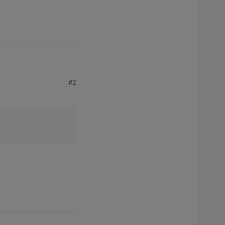
#2
 undef.
