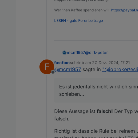
Wer 'nen Kaffee spendieren will:
https://paypal.
LESEN - gute Forenbeitrage
@
dirk-peter
mcm1957
fastfoot
schrieb am
27. Dez. 2024, 17:21
F
Ev. wart mal mit einer groß
zuletzt editiert von
@
mcm1957
sagte in
"@iobroker/esl
JS nicht sinnvoll. Oder ist
Offline
um ihn in den Beschreibung
Ich hab grad mal bei
@
foxr
Es ist jedenfalls nicht wirklich 
schieben...
Diese Aussage ist
falsch!
Der Typ wi
falsch.
Richtig ist dass die Rule bei reinem