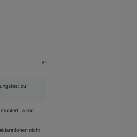
#7
 als wäre die rule bei
yp weglassen zu müssen
bungstest zu
 moniert, wenn
eklarationen nicht