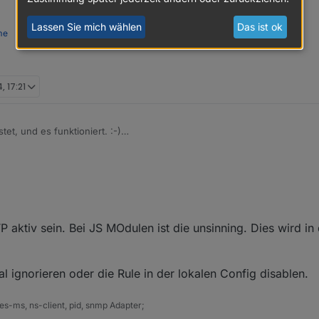
Lassen Sie mich wählen
Das ist ok
me
, 17:21
Ich habe es getestet, und es funktioniert. :-)
SDoc
anders dargestellt?
mebody - Somebody's name.

body) {

omebody);

 aktiv sein. Bei JS MOdulen ist die unsinning. Dies wird in
l ignorieren oder die Rule in der lokalen Config disablen.
s-ms, ns-client, pid, snmp Adapter;