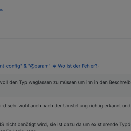
me
flächigeren Umstellung ab. Auf den ersten Blick sieht es für mich so aus,
int-config" & "@param" => Wo ist der Fehler?
:
 das ein TypeScript Code?
Es ist jedenfalls nicht wirklich sinnvoll den T
stest zu schieben...
iver76
nachgefragt.
sinnvoll den Typ weglassen zu müssen um ihn in den Beschrei
EDIT: Satz gestrichen nach inhaltlicher Korrektur durch Fastfoot
rd sehr wohl auch nach der Umstellung richtig erkannt und
 JS nicht benötigt wird, sie ist dazu da um existierende Typd