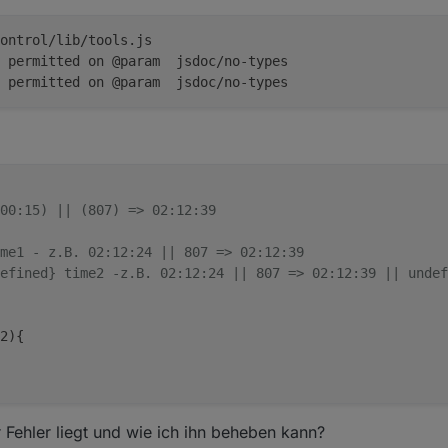
ontrol/lib/tools.js
 permitted on @param  jsdoc/no-types
 permitted on @param  jsdoc/no-types
 00:15) || (807) => 02:12:39
me1 - z.B. 02:12:24 || 807 => 02:12:39
efined} time2 -z.B. 02:12:24 || 807 => 02:12:39 || undef
2
)
{
Fehler liegt und wie ich ihn beheben kann?