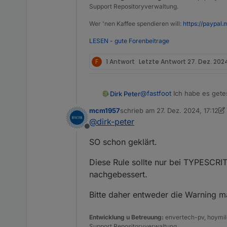
Support Repositoryverwaltung.
Wer 'nen Kaffee spendieren will:
https://paypal.
LESEN - gute Forenbeitrage
F
1 Antwort
Letzte Antwort
27. Dez. 2024
@
fastfoot
Dirk Peter
Aber eine Frage:
mcm1957
schrieb am
27. Dez. 2024, 17:12
Warum wird es unter Use
J
/**

zuletzt editiert von mcm1957
@
dirk-peter
 * @param {string} so
Offline
 */

SO schon geklärt.
function sayHello(some
    alert('Hello ' + s
Diese Rule sollte nur bei TYPESCRITP
nachgebessert.
Bitte daher entweder die Warning ma
Entwicklung u Betreuung:
envertech-pv, hoymile
Support Repositoryverwaltung.