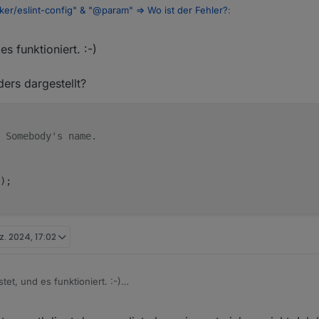
, time2){

er/eslint-config" & "@param" => Wo ist der Fehler?
:
s funktioniert. :-)
r} time1 -
ers dargestellt?
tausche type mit parameter name ==> * @param time1 {string|number} Beschreibung
 Somebody's name.
);
z. 2024, 17:02
Ich habe es getestet, und es funktioniert. :-)
SDoc
anders dargestellt?