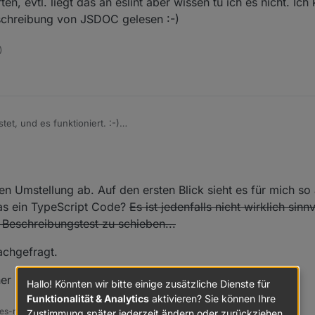
en, evtl. liegt das an eslint aber wissen tu ich es nicht. Ich
mebody - Somebody's name.

schreibung von JSDOC gelesen :-)
body) {

omebody);

)
Ich habe es getestet, und es funktioniert. :-)
SDoc
anders dargestellt?
mebody - Somebody's name.

en Umstellung ab. Auf den ersten Blick sieht es für mich so 
body) {

omebody);

 das ein TypeScript Code?
Es ist jedenfalls nicht wirklich sinn
Beschreibungstest zu schieben...
chgefragt.
her Korrektur durch Fastfoot
Hallo! Könnten wir bitte einige zusätzliche Dienste für
Funktionalität & Analytics
aktivieren? Sie können Ihre
s-ms, ns-client, pid, snmp Adapter;
Zustimmung später jederzeit ändern oder zurückziehen.