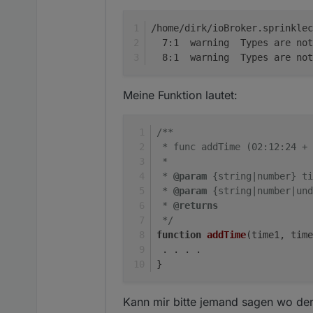
/home/dirk/ioBroker.sprinklec
  7:1  warning  Types are not
  8:1  warning  Types are not
Meine Funktion lautet:
/**
 * func addTime (02:12:24 +
 *
 * 
@param
 {string|number} ti
 * 
@param
 {string|number|und
 * 
@returns
 */
function
addTime
(
time1, time
 . . . .
}
Kann mir bitte jemand sagen wo der 