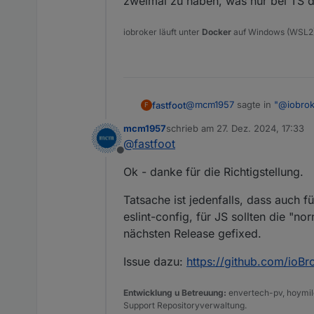
zweimal zu haben, was nur bei TS de
iobroker läuft unter
Docker
auf Windows (WSL2
@
mcm1957
sagte in
"@iobrok
fastfoot
F
mcm1957
schrieb am
27. Dez. 2024, 17:33
zuletzt editiert von
@
fastfoot
Es ist jedenfalls nicht wi
Offline
Ok - danke für die Richtigstellung.
Diese Aussage ist
falsch!
Der
Tatsache ist jedenfalls, dass auch 
Richtig ist dass die Rule bei
eslint-config, für JS sollten die "
haben, was nur bei TS der Fa
nächsten Release gefixed.
Issue dazu:
https://github.com/ioBro
Entwicklung u Betreuung:
envertech-pv, hoymile
Support Repositoryverwaltung.