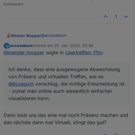
funktioniert.
1
@
accessburn
Meister Mopper
accessburn
schrieb am
25. Jan. 2025, 20:36
A
Ich habe jetzt mal einen Termin im März
zuletzt editiert von
Offline
@
meister-mopper
sagte in
Usertreffen: Ffm
:
bestätigt.
Natürlich könnte ich auch schon früher, aber
im Winterhalbjahr bin auch ich ein Opfer der
Ich denke, dass eine ausgewogene Abwechslung
Stromflaute, weil mein Pkw sich den Wolf lädt
Ich denke, dass eine ausgewogene
).
von Präsenz und virtuellen Treffen, wie es
Abwechslung von Präsenz und virtuellen
Treffen, wie es
@
ilovegym
vorschlug, die
@
ilovegym
vorschlug, die richtige Entscheidung ist
richtige Entscheidung ist - zumal man online
- zumal man online auch wesentlich einfacher
auch wesentlich einfacher visualisieren kann.
visualisieren kann.
Dann lasst uns das eine mal noch Präsenz machen und
das nächste dann mal Virtuell, klingt das gut?