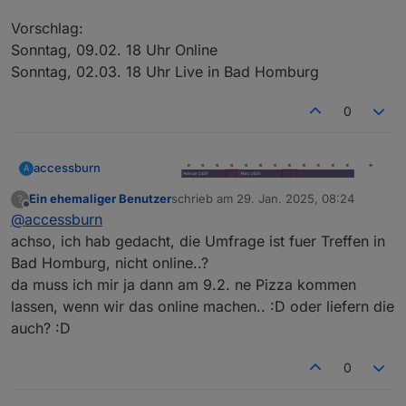
Vorschlag:
Sonntag, 09.02. 18 Uhr Online
Sonntag, 02.03. 18 Uhr Live in Bad Homburg
0
accessburn
A
Ein ehemaliger Benutzer
schrieb am
29. Jan. 2025, 08:24
?
zuletzt editiert von
Offline
@
accessburn
achso, ich hab gedacht, die Umfrage ist fuer Treffen in
Bad Homburg, nicht online..?
da muss ich mir ja dann am 9.2. ne Pizza kommen
lassen, wenn wir das online machen.. :D oder liefern die
Vorschlag:
auch? :D
Sonntag, 09.02. 18 Uhr Online
Sonntag, 02.03. 18 Uhr Live in Bad Homburg
0