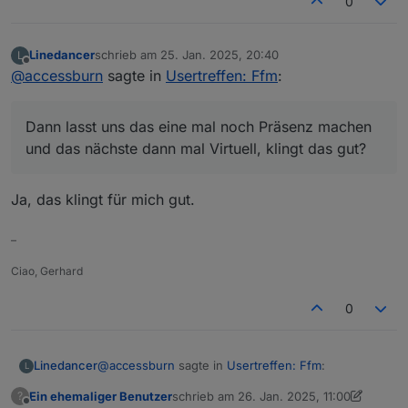
0
Linedancer
schrieb am
25. Jan. 2025, 20:40
L
zuletzt editiert von
Offline
@
accessburn
sagte in
Usertreffen: Ffm
:
Dann lasst uns das eine mal noch Präsenz machen
und das nächste dann mal Virtuell, klingt das gut?
Ja, das klingt für mich gut.
–
Ciao, Gerhard
0
@
accessburn
sagte in
Usertreffen: Ffm
:
Linedancer
L
Ein ehemaliger Benutzer
schrieb am
26. Jan. 2025, 11:00
?
zuletzt editiert von Ein ehemaliger Benutz