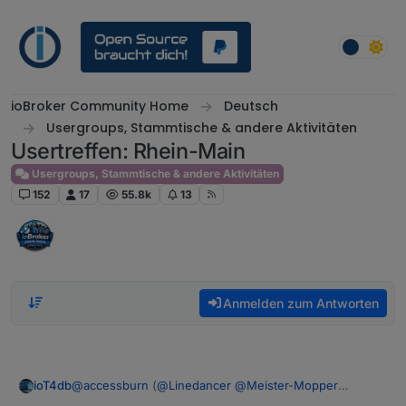
Weiter zum Inhalt
ioBroker Community Home
Deutsch
Usergroups, Stammtische & andere Aktivitäten
Usertreffen: Rhein-Main
Usergroups, Stammtische & andere Aktivitäten
152
17
55.8k
13
Anmelden zum Antworten
@
accessburn
(
@
Linedancer
@
Meister-Mopper
ioT4db
@
ioT4db
@
chris299
)