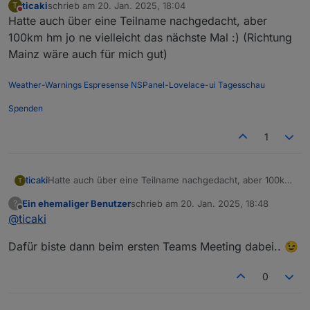
ticaki
schrieb am
20. Jan. 2025, 18:04
T
zuletzt editiert von
Nicht stören
Hatte auch über eine Teilname nachgedacht, aber
100km hm jo ne vielleicht das nächste Mal :) (Richtung
Mainz wäre auch für mich gut)
Weather-Warnings
Espresense
NSPanel-Lovelace-ui
Tagesschau
Spenden
1
ticaki
Hatte auch über eine Teilname nachgedacht, aber 100km
T
hm jo ne vielleicht das nächste Mal :) (Richtung Mainz
Ein ehemaliger Benutzer
schrieb am
20. Jan. 2025, 18:48
?
wäre auch für mich gut)
zuletzt editiert von
Offline
@
ticaki
Dafür biste dann beim ersten Teams Meeting dabei.. 😉
0