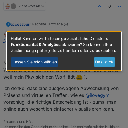
?
2 Antworten
0
Nächste Umfräge ;-)
accessburn
A
Meister Mopper
schrieb am
25. Jan. 2025, 16:54
MOST ACTIVE
https://nuudel.digitalcourage.de/GmdurdMTyAamy
zuletzt editiert von
Offline
Hallo! Könnten wir bitte einige zusätzliche Dienste für
@
accessburn
WBp
Funktionalität & Analytics
aktivieren? Sie können Ihre
Verfügbarkeit im Restaurant kann ich halt erst
Zustimmung später jederzeit ändern oder zurückziehen.
Ich habe jetzt mal einen Termin im März bestätigt.
anschließend prüfen.
Lassen Sie mich wählen
Das ist ok
Natürlich könnte ich auch schon früher, aber im
Winterhalbjahr bin auch ich ein Opfer der Stromflaute,
weil mein Pkw sich den Wolf lädt
).
Ich denke, dass eine ausgewogene Abwechslung von
Präsenz und virtuellen Treffen, wie es
@
ilovegym
vorschlug, die richtige Entscheidung ist - zumal man
online auch wesentlich einfacher visualisieren kann.
Proxmox und HA ...
Ich schreibe den Code nicht mehr selbst – ich schimpfe mit der KI, bis er