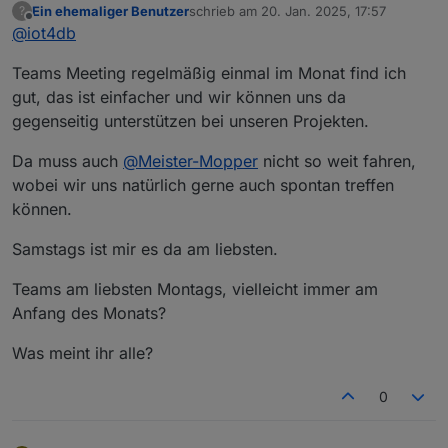
Ein ehemaliger Benutzer
schrieb am
20. Jan. 2025, 17:57
?
hier mal meine Gedanken
Bad Homburg ist ok für mich (wäre aber auch
zuletzt editiert von
Offline
@
iot4db
Was sagt Ihr?
nicht böse drum, wenn es etwas näher an Mainz
wäre ;) )
Teams Meeting regelmäßig einmal im Monat find ich
ich denk Wochenende oder Freitag sollte es sein
keine Ahnung in welchem Rhythmus man es mal
gut, das ist einfacher und wir können uns da
probiert vlt. so alle 3-6Monate? Was denkt Ihr?
gegenseitig unterstützen bei unseren Projekten.
Termine vor Ort ist nicht einfach, deshalb vlt. noch
folgende Idee als Ergänzung:
Da muss auch
@
Meister-Mopper
nicht so weit fahren,
vlt versucht man vor Ort 1-2x im Jahr und parallel
wobei wir uns natürlich gerne auch spontan treffen
z.B. jeden 1. Mittwoch im Monat (wie gesagt nur 1
Bsp.) per Teams? Wer da ist ist da und wer nicht
können.
kann eben nicht. Da könnte man sich vlt. immer
mal ein Thema raussuchen und darüber
Samstags ist mir es da am liebsten.
quatschen? (z.B. mal was zu Alias oder
Räume/Funktionen oder oder oder, Themen gibts
Teams am liebsten Montags, vielleicht immer am
viel)
Anfang des Monats?
Was meint ihr alle?
0