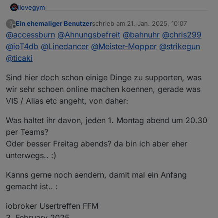
ilovegym
Willkommen beim Stammtisch im Raum Rhein-Main-
Ein ehemaliger Benutzer
schrieb am
21. Jan. 2025, 10:07
?
zuletzt editiert von
Offline
Hessen
@
accessburn
@
Ahnungsbefreit
@
bahnuhr
@
chris299
@
ioT4db
@
Linedancer
@
Meister-Mopper
@
strikegun
@
ticaki
Sind hier doch schon einige Dinge zu supporten, was
wir sehr schoen online machen koennen, gerade was
VIS / Alias etc angeht, von daher:
Was haltet ihr davon, jeden 1. Montag abend um 20.30
per Teams?
Oder besser Freitag abends? da bin ich aber eher
unterwegs.. :)
Kanns gerne noch aendern, damit mal ein Anfang
gemacht ist.. :
Meetings:
iobroker Usertreffen FFM
3. February 2025