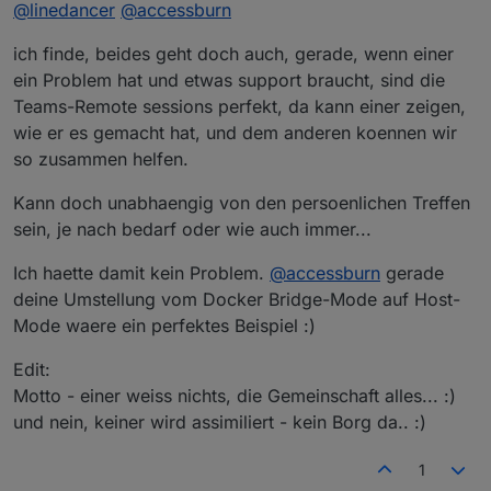
Offline
@
linedancer
@
Dann lasst uns das eine mal noch Präsenz
accessburn
machen und das nächste dann mal Virtuell,
Ja, das klingt für mich gut.
klingt das gut?
ich finde, beides geht doch auch, gerade, wenn einer
ein Problem hat und etwas support braucht, sind die
Teams-Remote sessions perfekt, da kann einer zeigen,
wie er es gemacht hat, und dem anderen koennen wir
so zusammen helfen.
Kann doch unabhaengig von den persoenlichen Treffen
sein, je nach bedarf oder wie auch immer...
Ich haette damit kein Problem.
@
accessburn
gerade
deine Umstellung vom Docker Bridge-Mode auf Host-
Mode waere ein perfektes Beispiel :)
Edit:
Motto - einer weiss nichts, die Gemeinschaft alles... :)
und nein, keiner wird assimiliert - kein Borg da.. :)
1