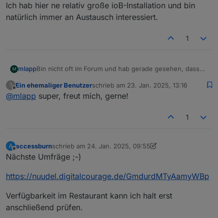
Ich hab hier ne relativ große ioB-Installation und bin
natürlich immer an Austausch interessiert.
1
mlapp
Bin nicht oft im Forum und hab gerade gesehen, dass
M
es ein FFM-Usertreffen geben soll/gibt.
Ein ehemaliger Benutzer
schrieb am
23. Jan. 2025, 13:16
?
Da wäre ich auch dabei. Gerne persönlich, aber auch
zuletzt editiert von
Offline
@
mlapp
super, freut mich, gerne!
gerne per Teams.
Ich hab hier ne relativ große ioB-Installation und bin
natürlich immer an Austausch interessiert.
1
accessburn
schrieb am
24. Jan. 2025, 09:55
A
zuletzt editiert von accessburn
Offline
Nächste Umfräge ;-)
https://nuudel.digitalcourage.de/GmdurdMTyAamyWBp
Verfügbarkeit im Restaurant kann ich halt erst
anschließend prüfen.