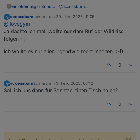
Ein ehemaliger Benutzer
@
accessburn
?
achso, ich hab gedacht, die Umfrage
accessburn
schrieb am
29. Jan. 2025, 11:05
A
ist fuer Treffen in Bad Homburg, nicht
zuletzt editiert von
Offline
@
ilovegym
online..?
da muss ich mir ja dann am 9.2. ne
Ja dachte ich mal, wollte nur dem Ruf der Wildniss
Pizza kommen lassen, wenn wir das
folgen ;-)
online machen.. :D oder liefern die
auch? :D
Ich wollte es nur allen irgendwie recht machen. :-D
0
accessburn
schrieb am
3. Feb. 2025, 07:12
A
zuletzt editiert von
Offline
Soll ich uns dann für Sonntag einen Tisch holen?
0