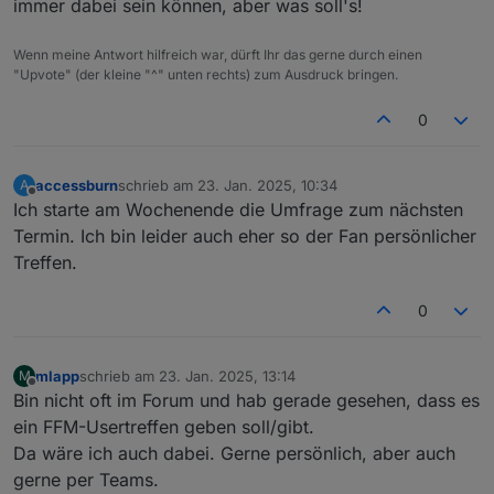
online machen koennen, gerade was
Was haltet ihr davon, jeden 1. Montag
immer dabei sein können, aber was soll's!
VIS / Alias etc angeht, von daher:
abend um 20.30 per Teams?
Oder besser Freitag abends? da bin
Kanns gerne noch aendern, damit mal
Wenn meine Antwort hilfreich war, dürft Ihr das gerne durch einen
ich aber eher unterwegs.. :)
ein Anfang gemacht ist.. :
"Upvote" (der kleine "^" unten rechts) zum Ausdruck bringen.
iobroker Usertreffen FFM
3. February 2025
0
20:30 - 22:30 (WET)
Meeting link:
Occurs every month on first Monday
https://teams.live.com/meet/93219202
starting 03.02
56698?p=HeT3FKoU88SpPsFRG7
accessburn
schrieb am
23. Jan. 2025, 10:34
A
zuletzt editiert von
Offline
Ich starte am Wochenende die Umfrage zum nächsten
Termin. Ich bin leider auch eher so der Fan persönlicher
Treffen.
0
mlapp
schrieb am
23. Jan. 2025, 13:14
M
zuletzt editiert von
Offline
Bin nicht oft im Forum und hab gerade gesehen, dass es
ein FFM-Usertreffen geben soll/gibt.
Da wäre ich auch dabei. Gerne persönlich, aber auch
gerne per Teams.