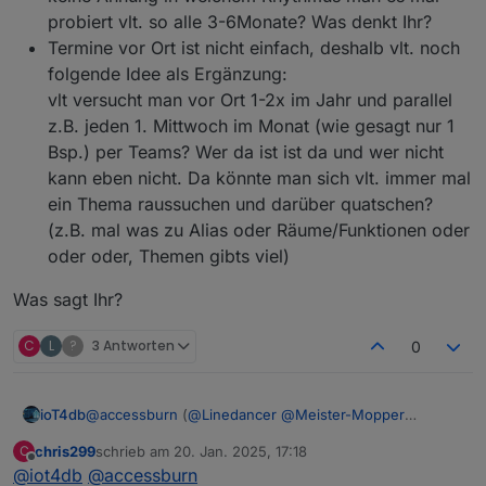
probiert vlt. so alle 3-6Monate? Was denkt Ihr?
Termine vor Ort ist nicht einfach, deshalb vlt. noch
folgende Idee als Ergänzung:
vlt versucht man vor Ort 1-2x im Jahr und parallel
z.B. jeden 1. Mittwoch im Monat (wie gesagt nur 1
Bsp.) per Teams? Wer da ist ist da und wer nicht
kann eben nicht. Da könnte man sich vlt. immer mal
ein Thema raussuchen und darüber quatschen?
(z.B. mal was zu Alias oder Räume/Funktionen oder
oder oder, Themen gibts viel)
Was sagt Ihr?
C
L
?
3 Antworten
0
@
accessburn
(
@
Linedancer
@
Meister-Mopper
ioT4db
@
ioT4db
@
chris299
)
chris299
schrieb am
20. Jan. 2025, 17:18
C
hier mal meine Gedanken
Bad Homburg ist ok für mich (wäre aber auch
zuletzt editiert von
Offline
@
iot4db
@
accessburn
Was sagt Ihr?
nicht böse drum, wenn es etwas näher an Mainz