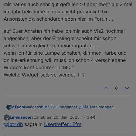
wäre ;) )
mir hat es auch sehr gut gefallen :-) aber mehr als 2 mal
ich denk Wochenende oder Freitag sollte es sein
im Jahr bekomme ich das nicht persönlich hin.
keine Ahnung in welchem Rhythmus man es mal
Ansonsten zwischendurch eben hier im Forum...
probiert vlt. so alle 3-6Monate? Was denkt Ihr?
Termine vor Ort ist nicht einfach, deshalb vlt. noch
auf Euer Anraten hin habe ich mir auch Vis2 nochmal
folgende Idee als Ergänzung:
angesehen, aber der Einstieg erscheint mir schon
vlt versucht man vor Ort 1-2x im Jahr und parallel
z.B. jeden 1. Mittwoch im Monat (wie gesagt nur 1
schwer im vergleich zu meiner iqontrol....
Bsp.) per Teams? Wer da ist ist da und wer nicht
wenn ich für eine Lampe schalten, dimmen, farbe und
kann eben nicht. Da könnte man sich vlt. immer
online-erkennung will muss ich schon 4 verschiedene
mal ein Thema raussuchen und darüber
quatschen? (z.B. mal was zu Alias oder
Widgets konfigurieren, richtig?
Räume/Funktionen oder oder oder, Themen gibts
Welche Widget-sets verwendet ihr?
viel)
0
@
accessburn
(
@
Linedancer
@
Meister-Mopper
ioT4db
@
ioT4db
@
chris299
)
Linedancer
schrieb am
20. Jan. 2025, 17:37
L
hier mal meine Gedanken
Bad Homburg ist ok für mich (wäre aber auch
zuletzt editiert von Linedancer
Offline
@
iot4db
sagte in
Usertreffen: Ffm
:
Was sagt Ihr?
nicht böse drum, wenn es etwas näher an Mainz
wäre ;) )
ich denk Wochenende oder Freitag sollte es sein