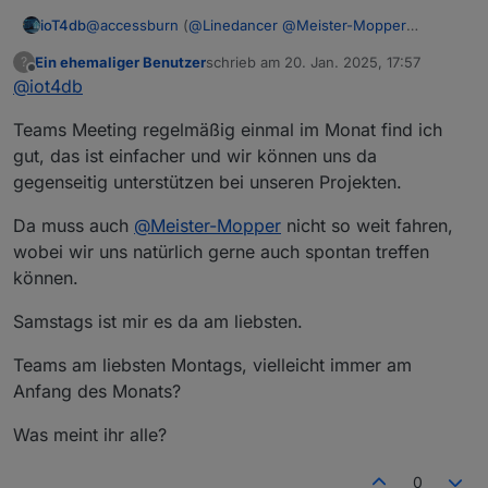
@
accessburn
(
@
Linedancer
@
Meister-Mopper
ioT4db
@
ioT4db
@
chris299
)
Ein ehemaliger Benutzer
schrieb am
20. Jan. 2025, 17:57
?
hier mal meine Gedanken
Bad Homburg ist ok für mich (wäre aber auch
zuletzt editiert von
Offline
@
iot4db
Was sagt Ihr?
nicht böse drum, wenn es etwas näher an Mainz
wäre ;) )
Teams Meeting regelmäßig einmal im Monat find ich
ich denk Wochenende oder Freitag sollte es sein
keine Ahnung in welchem Rhythmus man es mal
gut, das ist einfacher und wir können uns da
probiert vlt. so alle 3-6Monate? Was denkt Ihr?
gegenseitig unterstützen bei unseren Projekten.
Termine vor Ort ist nicht einfach, deshalb vlt. noch
folgende Idee als Ergänzung:
Da muss auch
@
Meister-Mopper
nicht so weit fahren,
vlt versucht man vor Ort 1-2x im Jahr und parallel
wobei wir uns natürlich gerne auch spontan treffen
z.B. jeden 1. Mittwoch im Monat (wie gesagt nur 1
Bsp.) per Teams? Wer da ist ist da und wer nicht
können.
kann eben nicht. Da könnte man sich vlt. immer
mal ein Thema raussuchen und darüber
Samstags ist mir es da am liebsten.
quatschen? (z.B. mal was zu Alias oder
Räume/Funktionen oder oder oder, Themen gibts
Teams am liebsten Montags, vielleicht immer am
viel)
Anfang des Monats?
Was meint ihr alle?
0