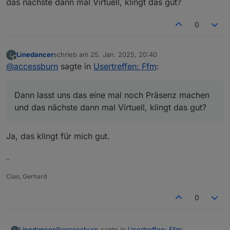
das nächste dann mal Virtuell, klingt das gut?
0
Linedancer
schrieb am
25. Jan. 2025, 20:40
L
zuletzt editiert von
Offline
@
accessburn
sagte in
Usertreffen: Ffm
:
Dann lasst uns das eine mal noch Präsenz machen
und das nächste dann mal Virtuell, klingt das gut?
Ja, das klingt für mich gut.
–
Ciao, Gerhard
0
@
accessburn
sagte in
Usertreffen: Ffm
:
Linedancer
L