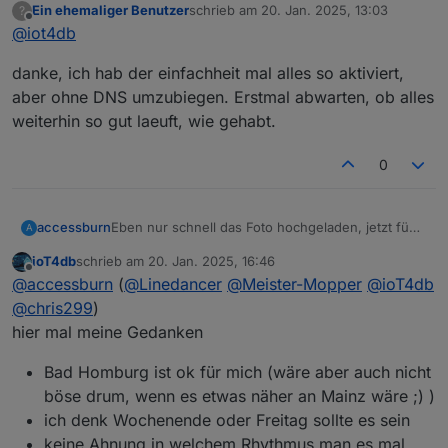
Ein ehemaliger Benutzer
schrieb am
20. Jan. 2025, 13:03
?
oder setzt das die UDM voraus?
zuletzt editiert von
Offline
@
iot4db
Für lokales IPv6 arbeite ich mit ULAs, nicht mit den
fe80::, sonst wirds glaube ich auch mit Routing nicht
danke, ich hab der einfachheit mal alles so aktiviert,
klappen. Die FE80:: gibt sich ja jedes Device "selbst".
für sauberes Routing nicht optimal.
aber ohne DNS umzubiegen. Erstmal abwarten, ob alles
VG
weiterhin so gut laeuft, wie gehabt.
0
Eben nur schnell das Foto hochgeladen, jetzt füge
accessburn
A
ich mal ein paar Zeilen hinzu :-)
ioT4db
schrieb am
20. Jan. 2025, 16:46
Der erste Stammtisch in Ffm war, aus meiner Sicht,
zuletzt editiert von
Offline
@
accessburn
(
@
Linedancer
@
Meister-Mopper
@
ioT4db
ein voller Erfolg. Wir haben, denke ich, alle etwas
gelernt und uns spontan alle gut verstanden. Wir
Ich würde gerne erneut so ein Treffen
@
chris299
)
haben viel erzählt, präsentiert und Erfahrungen
organisieren und hoffe auf reges erscheinen.
hier mal meine Gedanken
ausgetauscht. Ich danke allen anwesenden und
Wie sollen wir weiter vorgehen? Wochenende?
spezielle Grüße ins Schloss Neuschwanstein ;-)
Bad Homburg? Datumsumfrage?
Bad Homburg ist ok für mich (wäre aber auch nicht
*insider
böse drum, wenn es etwas näher an Mainz wäre ;) )
ich denk Wochenende oder Freitag sollte es sein
keine Ahnung in welchem Rhythmus man es mal