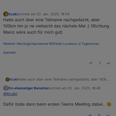
ticaki
schrieb am
20. Jan. 2025, 18:04
T
zuletzt editiert von
Nicht stören
Hatte auch über eine Teilname nachgedacht, aber
100km hm jo ne vielleicht das nächste Mal :) (Richtung
Mainz wäre auch für mich gut)
Weather-Warnings
Espresense
NSPanel-Lovelace-ui
Tagesschau
Spenden
1
ticaki
Hatte auch über eine Teilname nachgedacht, aber 100km
T
hm jo ne vielleicht das nächste Mal :) (Richtung Mainz
Ein ehemaliger Benutzer
schrieb am
20. Jan. 2025, 18:48
?
wäre auch für mich gut)
zuletzt editiert von
Offline
@
ticaki
Dafür biste dann beim ersten Teams Meeting dabei.. 😉
0