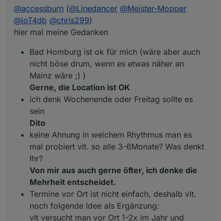
@
accessburn
(
@
Linedancer
@
Meister-Mopper
keine Ahnung in welchem Rhythmus man es mal
probiert vlt. so alle 3-6Monate? Was denkt Ihr?
@
ioT4db
@
chris299
)
Termine vor Ort ist nicht einfach, deshalb vlt. noch
hier mal meine Gedanken
folgende Idee als Ergänzung:
vlt versucht man vor Ort 1-2x im Jahr und parallel
Bad Homburg ist ok für mich (wäre aber auch
z.B. jeden 1. Mittwoch im Monat (wie gesagt nur 1
nicht böse drum, wenn es etwas näher an
Bsp.) per Teams? Wer da ist ist da und wer nicht
Mainz wäre ;) )
kann eben nicht. Da könnte man sich vlt. immer
mal ein Thema raussuchen und darüber
Gerne, die Location ist OK
quatschen? (z.B. mal was zu Alias oder
ich denk Wochenende oder Freitag sollte es
Räume/Funktionen oder oder oder, Themen gibts
sein
viel)
Dito
keine Ahnung in welchem Rhythmus man es
mal probiert vlt. so alle 3-6Monate? Was denkt
Ihr?
Von mir aus auch gerne öfter, ich denke die
Mehrheit entscheidet.
Termine vor Ort ist nicht einfach, deshalb vlt.
noch folgende Idee als Ergänzung:
vlt versucht man vor Ort 1-2x im Jahr und