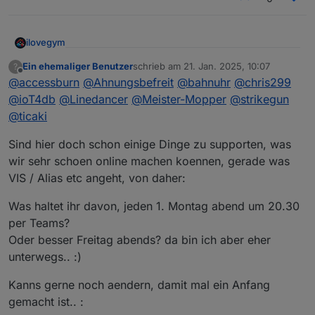
ilovegym
Willkommen beim Stammtisch im Raum Rhein-Main-
Ein ehemaliger Benutzer
schrieb am
21. Jan. 2025, 10:07
?
zuletzt editiert von
Offline
Hessen
@
accessburn
@
Ahnungsbefreit
@
bahnuhr
@
chris299
@
ioT4db
@
Linedancer
@
Meister-Mopper
@
strikegun
@
ticaki
Sind hier doch schon einige Dinge zu supporten, was
wir sehr schoen online machen koennen, gerade was
VIS / Alias etc angeht, von daher:
Was haltet ihr davon, jeden 1. Montag abend um 20.30
per Teams?
Oder besser Freitag abends? da bin ich aber eher
unterwegs.. :)
Kanns gerne noch aendern, damit mal ein Anfang
gemacht ist.. :