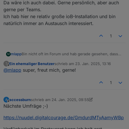
Da wäre ich auch dabei. Gerne persönlich, aber auch
gerne per Teams.
Ich hab hier ne relativ große ioB-Installation und bin
natürlich immer an Austausch interessiert.
1
mlapp
Bin nicht oft im Forum und hab gerade gesehen, dass
M
es ein FFM-Usertreffen geben soll/gibt.
Ein ehemaliger Benutzer
schrieb am
23. Jan. 2025, 13:16
?
Da wäre ich auch dabei. Gerne persönlich, aber auch
zuletzt editiert von
Offline
@
mlapp
super, freut mich, gerne!
gerne per Teams.
Ich hab hier ne relativ große ioB-Installation und bin
natürlich immer an Austausch interessiert.
1
accessburn
schrieb am
24. Jan. 2025, 09:55
A
zuletzt editiert von accessburn
Offline
Nächste Umfräge ;-)
https://nuudel.digitalcourage.de/GmdurdMTyAamyWBp