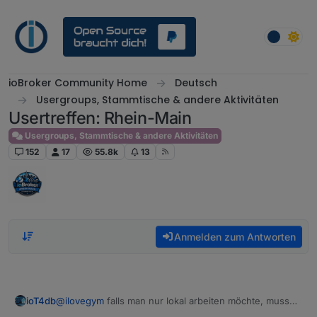
Weiter zum Inhalt
ioBroker Community Home
Deutsch
Usergroups, Stammtische & andere Aktivitäten
Usertreffen: Rhein-Main
Usergroups, Stammtische & andere Aktivitäten
152
17
55.8k
13
Anmelden zum Antworten
ioT4db
@
ilovegym
falls man nur lokal arbeiten möchte, muss
der WAN-Adapter ja eigentlich keine IPv6 bekommen,