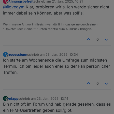
Ahnungsbefreit
schrieb am
21. Jan. 2025, 16:21
A
@
Linedancer
@
Meister-Mopper
Sind hier doch schon einige Dinge zu
zuletzt editiert von
Offline
@
ilovegym
Klar, probieren wir's. Ich werde sicher nicht
@
strikegun
@
ticaki
supporten, was wir sehr schoen
online machen koennen, gerade was
Was haltet ihr davon, jeden 1. Montag
immer dabei sein können, aber was soll's!
VIS / Alias etc angeht, von daher:
abend um 20.30 per Teams?
Oder besser Freitag abends? da bin
Kanns gerne noch aendern, damit mal
Wenn meine Antwort hilfreich war, dürft Ihr das gerne durch einen
ich aber eher unterwegs.. :)
ein Anfang gemacht ist.. :
"Upvote" (der kleine "^" unten rechts) zum Ausdruck bringen.
iobroker Usertreffen FFM
3. February 2025
0
20:30 - 22:30 (WET)
Meeting link:
Occurs every month on first Monday
https://teams.live.com/meet/93219202
starting 03.02
56698?p=HeT3FKoU88SpPsFRG7
accessburn
schrieb am
23. Jan. 2025, 10:34
A
zuletzt editiert von
Offline
Ich starte am Wochenende die Umfrage zum nächsten
Termin. Ich bin leider auch eher so der Fan persönlicher
Treffen.
0
mlapp
schrieb am
23. Jan. 2025, 13:14
M
zuletzt editiert von
Offline
Bin nicht oft im Forum und hab gerade gesehen, dass es
ein FFM-Usertreffen geben soll/gibt.