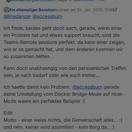
Ein ehemaliger Benutzer
schrieb am
26. Jan. 2025, 11:00
?
zuletzt editiert von Ein ehemaliger Benutz
Offline
@
linedancer
@
Dann lasst uns das eine mal noch Präsenz
accessburn
machen und das nächste dann mal Virtuell,
Ja, das klingt für mich gut.
klingt das gut?
ich finde, beides geht doch auch, gerade, wenn einer
ein Problem hat und etwas support braucht, sind die
Teams-Remote sessions perfekt, da kann einer zeigen,
wie er es gemacht hat, und dem anderen koennen wir
so zusammen helfen.
Kann doch unabhaengig von den persoenlichen Treffen
sein, je nach bedarf oder wie auch immer...
Ich haette damit kein Problem.
@
accessburn
gerade
deine Umstellung vom Docker Bridge-Mode auf Host-
Mode waere ein perfektes Beispiel :)
Edit:
Motto - einer weiss nichts, die Gemeinschaft alles... :)
und nein, keiner wird assimiliert - kein Borg da.. :)