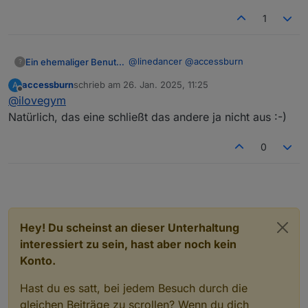
1
@
linedancer
@
accessburn
Ein ehemaliger Benutzer
?
accessburn
schrieb am
26. Jan. 2025, 11:25
A
ich finde, beides geht doch auch,
zuletzt editiert von
Offline
@
ilovegym
gerade, wenn einer ein Problem hat
und etwas support braucht, sind die
Kann doch unabhaengig von den
Natürlich, das eine schließt das andere ja nicht aus :-)
Teams-Remote sessions perfekt, da
persoenlichen Treffen sein, je nach
kann einer zeigen, wie er es gemacht
bedarf oder wie auch immer...
Ich haette damit kein Problem.
0
hat, und dem anderen koennen wir so
@
accessburn
gerade deine
zusammen helfen.
Umstellung vom Docker Bridge-Mode
Edit:
auf Host-Mode waere ein perfektes
Motto - einer weiss nichts, die
Beispiel :)
Gemeinschaft alles... :) und nein,
keiner wird assimiliert - kein Borg da..
:)
Hey! Du scheinst an dieser Unterhaltung
interessiert zu sein, hast aber noch kein
Konto.
Hast du es satt, bei jedem Besuch durch die
gleichen Beiträge zu scrollen? Wenn du dich