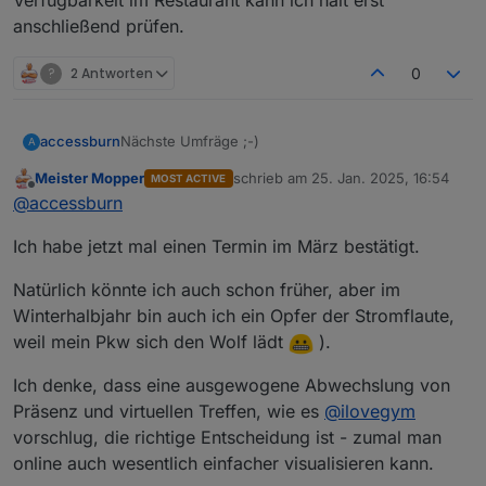
Verfügbarkeit im Restaurant kann ich halt erst
anschließend prüfen.
?
2 Antworten
0
Nächste Umfräge ;-)
accessburn
A
Meister Mopper
schrieb am
25. Jan. 2025, 16:54
MOST ACTIVE
https://nuudel.digitalcourage.de/GmdurdMTyAamy
zuletzt editiert von
Offline
@
accessburn
WBp
Verfügbarkeit im Restaurant kann ich halt erst
Ich habe jetzt mal einen Termin im März bestätigt.
anschließend prüfen.
Natürlich könnte ich auch schon früher, aber im
Winterhalbjahr bin auch ich ein Opfer der Stromflaute,
weil mein Pkw sich den Wolf lädt
).
Ich denke, dass eine ausgewogene Abwechslung von
Präsenz und virtuellen Treffen, wie es
@
ilovegym
vorschlug, die richtige Entscheidung ist - zumal man
online auch wesentlich einfacher visualisieren kann.