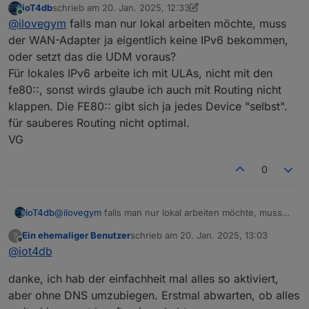
ioT4db
schrieb am
20. Jan. 2025, 12:33
danke, der WAN hat bei mir gefehlt..
zuletzt editiert von ioT4db
Online
@
ilovegym
falls man nur lokal arbeiten möchte, muss
das war's.. :(
der WAN-Adapter ja eigentlich keine IPv6 bekommen,
oder setzt das die UDM voraus?
Für lokales IPv6 arbeite ich mit ULAs, nicht mit den
fe80::, sonst wirds glaube ich auch mit Routing nicht
klappen. Die FE80:: gibt sich ja jedes Device "selbst".
für sauberes Routing nicht optimal.
VG
0
ioT4db
@
ilovegym
falls man nur lokal arbeiten möchte, muss
der WAN-Adapter ja eigentlich keine IPv6 bekommen,
Ein ehemaliger Benutzer
schrieb am
20. Jan. 2025, 13:03
?
oder setzt das die UDM voraus?
zuletzt editiert von
Offline
@
iot4db
Für lokales IPv6 arbeite ich mit ULAs, nicht mit den
fe80::, sonst wirds glaube ich auch mit Routing nicht
danke, ich hab der einfachheit mal alles so aktiviert,
klappen. Die FE80:: gibt sich ja jedes Device "selbst".
für sauberes Routing nicht optimal.
aber ohne DNS umzubiegen. Erstmal abwarten, ob alles
VG