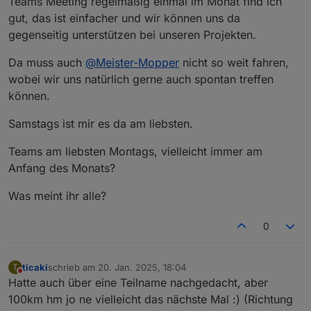
Teams Meeting regelmäßig einmal im Monat find ich
ich denk Wochenende oder Freitag sollte es sein
keine Ahnung in welchem Rhythmus man es mal
gut, das ist einfacher und wir können uns da
probiert vlt. so alle 3-6Monate? Was denkt Ihr?
gegenseitig unterstützen bei unseren Projekten.
Termine vor Ort ist nicht einfach, deshalb vlt. noch
folgende Idee als Ergänzung:
Da muss auch
@
Meister-Mopper
nicht so weit fahren,
vlt versucht man vor Ort 1-2x im Jahr und parallel
wobei wir uns natürlich gerne auch spontan treffen
z.B. jeden 1. Mittwoch im Monat (wie gesagt nur 1
Bsp.) per Teams? Wer da ist ist da und wer nicht
können.
kann eben nicht. Da könnte man sich vlt. immer
mal ein Thema raussuchen und darüber
Samstags ist mir es da am liebsten.
quatschen? (z.B. mal was zu Alias oder
Räume/Funktionen oder oder oder, Themen gibts
Teams am liebsten Montags, vielleicht immer am
viel)
Anfang des Monats?
Was meint ihr alle?
0
ticaki
schrieb am
20. Jan. 2025, 18:04
T
zuletzt editiert von
Nicht stören
Hatte auch über eine Teilname nachgedacht, aber
100km hm jo ne vielleicht das nächste Mal :) (Richtung