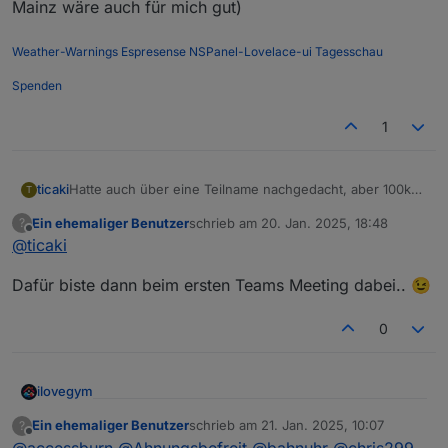
Mainz wäre auch für mich gut)
Weather-Warnings
Espresense
NSPanel-Lovelace-ui
Tagesschau
Spenden
1
ticaki
Hatte auch über eine Teilname nachgedacht, aber 100km
T
hm jo ne vielleicht das nächste Mal :) (Richtung Mainz
Ein ehemaliger Benutzer
schrieb am
20. Jan. 2025, 18:48
?
wäre auch für mich gut)
zuletzt editiert von
Offline
@
ticaki
Dafür biste dann beim ersten Teams Meeting dabei.. 😉
0
ilovegym
Willkommen beim Stammtisch im Raum Rhein-Main-
Ein ehemaliger Benutzer
schrieb am
21. Jan. 2025, 10:07
?
zuletzt editiert von
Offline
Hessen
@
accessburn
@
Ahnungsbefreit
@
bahnuhr
@
chris299