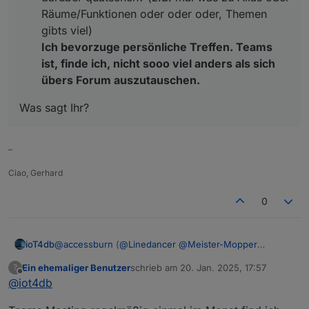
Räume/Funktionen oder oder oder, Themen
gibts viel)
Ich bevorzuge persönliche Treffen. Teams
ist, finde ich, nicht sooo viel anders als sich
übers Forum auszutauschen.
Was sagt Ihr?
–
Ciao, Gerhard
0
@
accessburn
(
@
Linedancer
@
Meister-Mopper
ioT4db
@
ioT4db
@
chris299
)
Ein ehemaliger Benutzer
schrieb am
20. Jan. 2025, 17:57
?
hier mal meine Gedanken
Bad Homburg ist ok für mich (wäre aber auch
zuletzt editiert von
Offline
@
iot4db
Was sagt Ihr?
nicht böse drum, wenn es etwas näher an Mainz
wäre ;) )