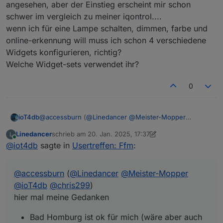
angesehen, aber der Einstieg erscheint mir schon
vlt versucht man vor Ort 1-2x im Jahr und parallel
z.B. jeden 1. Mittwoch im Monat (wie gesagt nur 1
schwer im vergleich zu meiner iqontrol....
Bsp.) per Teams? Wer da ist ist da und wer nicht
wenn ich für eine Lampe schalten, dimmen, farbe und
kann eben nicht. Da könnte man sich vlt. immer
online-erkennung will muss ich schon 4 verschiedene
mal ein Thema raussuchen und darüber
quatschen? (z.B. mal was zu Alias oder
Widgets konfigurieren, richtig?
Räume/Funktionen oder oder oder, Themen gibts
Welche Widget-sets verwendet ihr?
viel)
0
@
accessburn
(
@
Linedancer
@
Meister-Mopper
ioT4db
@
ioT4db
@
chris299
)
Linedancer
schrieb am
20. Jan. 2025, 17:37
L
hier mal meine Gedanken
Bad Homburg ist ok für mich (wäre aber auch
zuletzt editiert von Linedancer
Online
@
iot4db
sagte in
Usertreffen: Ffm
:
Was sagt Ihr?
nicht böse drum, wenn es etwas näher an Mainz
wäre ;) )
ich denk Wochenende oder Freitag sollte es sein
@
accessburn
(
@
Linedancer
@
Meister-Mopper
keine Ahnung in welchem Rhythmus man es mal
probiert vlt. so alle 3-6Monate? Was denkt Ihr?
@
ioT4db
@
chris299
)
Termine vor Ort ist nicht einfach, deshalb vlt. noch
hier mal meine Gedanken
folgende Idee als Ergänzung:
vlt versucht man vor Ort 1-2x im Jahr und parallel
Bad Homburg ist ok für mich (wäre aber auch
z.B. jeden 1. Mittwoch im Monat (wie gesagt nur 1