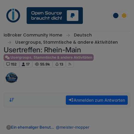
Weiter zum Inhalt
ioBroker Community Home
Deutsch
Usergroups, Stammtische & andere Aktivitäten
Usertreffen: Rhein-Main
Usergroups, Stammtische & andere Aktivitäten
152
17
55.9k
13
Anmelden zum Antworten
@
meister-mopper
Ein ehemaliger Benutzer
?