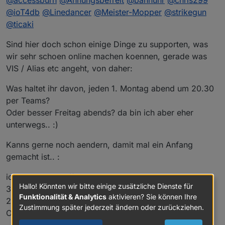
@
ioT4db
@
Linedancer
@
Meister-Mopper
@
strikegun
@
ticaki
Sind hier doch schon einige Dinge zu supporten, was
wir sehr schoen online machen koennen, gerade was
VIS / Alias etc angeht, von daher:
Was haltet ihr davon, jeden 1. Montag abend um 20.30
per Teams?
Oder besser Freitag abends? da bin ich aber eher
unterwegs.. :)
Kanns gerne noch aendern, damit mal ein Anfang
gemacht ist.. :
Meetings:
iobroker Usertreffen FFM
Hallo! Könnten wir bitte einige zusätzliche Dienste für
3. February 2025
Online:
jeden 1. Montag im Monat ab 20:30 -
Funktionalität & Analytics
aktivieren? Sie können Ihre
20:30 - 22:30 (WET)
https://discord.gg/yC65zjr5uq
Zustimmung später jederzeit ändern oder zurückziehen.
Occurs every month on first Monday starting 03.02
[
Vor Ort-Treffen: