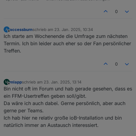
iobroker Usertreffen FFM
3. February 2025
0
20:30 - 22:30 (WET)
Meeting link:
Occurs every month on first Monday
https://teams.live.com/meet/93219202
starting 03.02
56698?p=HeT3FKoU88SpPsFRG7
accessburn
schrieb am
23. Jan. 2025, 10:34
A
zuletzt editiert von
Offline
Ich starte am Wochenende die Umfrage zum nächsten
Termin. Ich bin leider auch eher so der Fan persönlicher
Treffen.
0
mlapp
schrieb am
23. Jan. 2025, 13:14
M
zuletzt editiert von
Offline
Bin nicht oft im Forum und hab gerade gesehen, dass es
ein FFM-Usertreffen geben soll/gibt.
Da wäre ich auch dabei. Gerne persönlich, aber auch
gerne per Teams.
Ich hab hier ne relativ große ioB-Installation und bin
natürlich immer an Austausch interessiert.