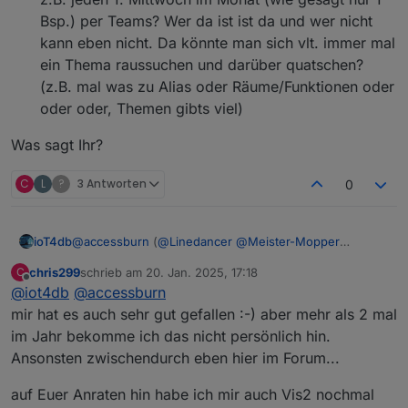
Bsp.) per Teams? Wer da ist ist da und wer nicht
kann eben nicht. Da könnte man sich vlt. immer mal
ein Thema raussuchen und darüber quatschen?
(z.B. mal was zu Alias oder Räume/Funktionen oder
oder oder, Themen gibts viel)
Was sagt Ihr?
C
L
?
3 Antworten
0
@
accessburn
(
@
Linedancer
@
Meister-Mopper
ioT4db
@
ioT4db
@
chris299
)
chris299
schrieb am
20. Jan. 2025, 17:18
C
hier mal meine Gedanken
Bad Homburg ist ok für mich (wäre aber auch
zuletzt editiert von
Offline
@
iot4db
@
accessburn
Was sagt Ihr?
nicht böse drum, wenn es etwas näher an Mainz
wäre ;) )
mir hat es auch sehr gut gefallen :-) aber mehr als 2 mal
ich denk Wochenende oder Freitag sollte es sein
im Jahr bekomme ich das nicht persönlich hin.
keine Ahnung in welchem Rhythmus man es mal
Ansonsten zwischendurch eben hier im Forum...
probiert vlt. so alle 3-6Monate? Was denkt Ihr?
Termine vor Ort ist nicht einfach, deshalb vlt. noch
auf Euer Anraten hin habe ich mir auch Vis2 nochmal
folgende Idee als Ergänzung: