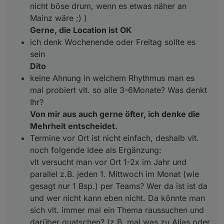
nicht böse drum, wenn es etwas näher an
Bsp.) per Teams? Wer da ist ist da und wer nicht
Mainz wäre ;) )
kann eben nicht. Da könnte man sich vlt. immer
mal ein Thema raussuchen und darüber
Gerne, die Location ist OK
quatschen? (z.B. mal was zu Alias oder
ich denk Wochenende oder Freitag sollte es
Räume/Funktionen oder oder oder, Themen gibts
sein
viel)
Dito
keine Ahnung in welchem Rhythmus man es
mal probiert vlt. so alle 3-6Monate? Was denkt
Ihr?
Von mir aus auch gerne öfter, ich denke die
Mehrheit entscheidet.
Termine vor Ort ist nicht einfach, deshalb vlt.
noch folgende Idee als Ergänzung:
vlt versucht man vor Ort 1-2x im Jahr und
parallel z.B. jeden 1. Mittwoch im Monat (wie
gesagt nur 1 Bsp.) per Teams? Wer da ist ist da
und wer nicht kann eben nicht. Da könnte man
sich vlt. immer mal ein Thema raussuchen und
darüber quatschen? (z.B. mal was zu Alias oder