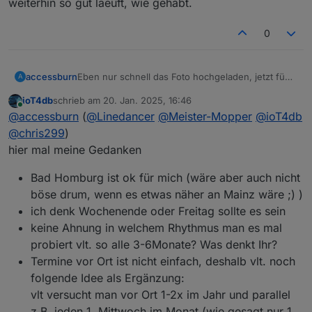
weiterhin so gut laeuft, wie gehabt.
0
Eben nur schnell das Foto hochgeladen, jetzt füge
accessburn
A
ich mal ein paar Zeilen hinzu :-)
ioT4db
schrieb am
20. Jan. 2025, 16:46
Der erste Stammtisch in Ffm war, aus meiner Sicht,
zuletzt editiert von
Online
@
accessburn
(
@
Linedancer
@
Meister-Mopper
@
ioT4db
ein voller Erfolg. Wir haben, denke ich, alle etwas
gelernt und uns spontan alle gut verstanden. Wir
Ich würde gerne erneut so ein Treffen
@
chris299
)
haben viel erzählt, präsentiert und Erfahrungen
organisieren und hoffe auf reges erscheinen.
hier mal meine Gedanken
ausgetauscht. Ich danke allen anwesenden und
Wie sollen wir weiter vorgehen? Wochenende?
spezielle Grüße ins Schloss Neuschwanstein ;-)
Bad Homburg? Datumsumfrage?
Bad Homburg ist ok für mich (wäre aber auch nicht
*insider
böse drum, wenn es etwas näher an Mainz wäre ;) )
ich denk Wochenende oder Freitag sollte es sein
keine Ahnung in welchem Rhythmus man es mal
probiert vlt. so alle 3-6Monate? Was denkt Ihr?
Termine vor Ort ist nicht einfach, deshalb vlt. noch
folgende Idee als Ergänzung:
vlt versucht man vor Ort 1-2x im Jahr und parallel
z.B. jeden 1. Mittwoch im Monat (wie gesagt nur 1