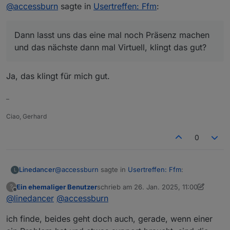
Online
@
accessburn
sagte in
Usertreffen: Ffm
:
Dann lasst uns das eine mal noch Präsenz machen
und das nächste dann mal Virtuell, klingt das gut?
Ja, das klingt für mich gut.
–
Ciao, Gerhard
0
@
accessburn
sagte in
Usertreffen: Ffm
:
Linedancer
L
Ein ehemaliger Benutzer
schrieb am
26. Jan. 2025, 11:00
?
zuletzt editiert von Ein ehemaliger Benutz
Offline
@
linedancer
@
Dann lasst uns das eine mal noch Präsenz
accessburn
machen und das nächste dann mal Virtuell,
Ja, das klingt für mich gut.
klingt das gut?
ich finde, beides geht doch auch, gerade, wenn einer