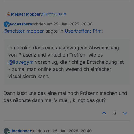
@
accessburn
Meister Mopper
accessburn
schrieb am
25. Jan. 2025, 20:36
A
Ich habe jetzt mal einen Termin im März
zuletzt editiert von
Offline
@
meister-mopper
sagte in
Usertreffen: Ffm
:
bestätigt.
Natürlich könnte ich auch schon früher, aber
im Winterhalbjahr bin auch ich ein Opfer der
Ich denke, dass eine ausgewogene Abwechslung
Stromflaute, weil mein Pkw sich den Wolf lädt
Ich denke, dass eine ausgewogene
).
von Präsenz und virtuellen Treffen, wie es
Abwechslung von Präsenz und virtuellen
Treffen, wie es
@
ilovegym
vorschlug, die
@
ilovegym
vorschlug, die richtige Entscheidung ist
richtige Entscheidung ist - zumal man online
- zumal man online auch wesentlich einfacher
auch wesentlich einfacher visualisieren kann.
visualisieren kann.
Dann lasst uns das eine mal noch Präsenz machen und
das nächste dann mal Virtuell, klingt das gut?
0
Linedancer
schrieb am
25. Jan. 2025, 20:40
L
zuletzt editiert von