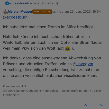
Nächste Umfräge ;-)
accessburn
A
Meister Mopper
schrieb am
25. Jan. 2025, 16:54
MOST ACTIVE
https://nuudel.digitalcourage.de/GmdurdMTyAamy
zuletzt editiert von
Online
@
accessburn
WBp
Verfügbarkeit im Restaurant kann ich halt erst
Ich habe jetzt mal einen Termin im März bestätigt.
anschließend prüfen.
Natürlich könnte ich auch schon früher, aber im
Winterhalbjahr bin auch ich ein Opfer der Stromflaute,
weil mein Pkw sich den Wolf lädt
).
Ich denke, dass eine ausgewogene Abwechslung von
Präsenz und virtuellen Treffen, wie es
@
ilovegym
vorschlug, die richtige Entscheidung ist - zumal man
online auch wesentlich einfacher visualisieren kann.
Proxmox und HA ...
Ich schreibe den Code nicht mehr selbst – ich schimpfe mit der KI, bis er
funktioniert.
1