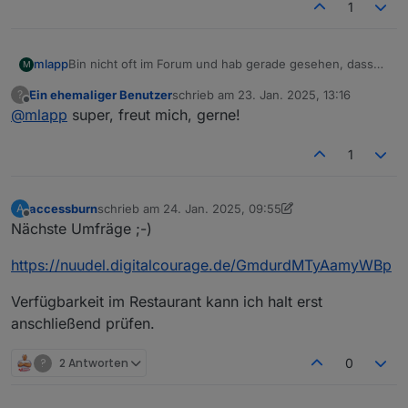
1
mlapp
Bin nicht oft im Forum und hab gerade gesehen, dass
M
es ein FFM-Usertreffen geben soll/gibt.
Ein ehemaliger Benutzer
schrieb am
23. Jan. 2025, 13:16
?
Da wäre ich auch dabei. Gerne persönlich, aber auch
zuletzt editiert von
Offline
@
mlapp
super, freut mich, gerne!
gerne per Teams.
Ich hab hier ne relativ große ioB-Installation und bin
natürlich immer an Austausch interessiert.
1
accessburn
schrieb am
24. Jan. 2025, 09:55
A
zuletzt editiert von accessburn
Offline
Nächste Umfräge ;-)
https://nuudel.digitalcourage.de/GmdurdMTyAamyWBp
Verfügbarkeit im Restaurant kann ich halt erst
anschließend prüfen.
?
2 Antworten
0