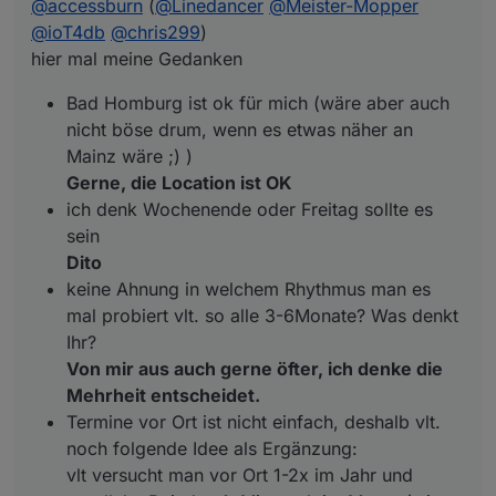
@
accessburn
(
@
Linedancer
@
Meister-Mopper
keine Ahnung in welchem Rhythmus man es mal
probiert vlt. so alle 3-6Monate? Was denkt Ihr?
@
ioT4db
@
chris299
)
Termine vor Ort ist nicht einfach, deshalb vlt. noch
hier mal meine Gedanken
folgende Idee als Ergänzung:
vlt versucht man vor Ort 1-2x im Jahr und parallel
Bad Homburg ist ok für mich (wäre aber auch
z.B. jeden 1. Mittwoch im Monat (wie gesagt nur 1
nicht böse drum, wenn es etwas näher an
Bsp.) per Teams? Wer da ist ist da und wer nicht
Mainz wäre ;) )
kann eben nicht. Da könnte man sich vlt. immer
mal ein Thema raussuchen und darüber
Gerne, die Location ist OK
quatschen? (z.B. mal was zu Alias oder
ich denk Wochenende oder Freitag sollte es
Räume/Funktionen oder oder oder, Themen gibts
sein
viel)
Dito
keine Ahnung in welchem Rhythmus man es
mal probiert vlt. so alle 3-6Monate? Was denkt
Ihr?
Von mir aus auch gerne öfter, ich denke die
Mehrheit entscheidet.
Termine vor Ort ist nicht einfach, deshalb vlt.
noch folgende Idee als Ergänzung:
vlt versucht man vor Ort 1-2x im Jahr und