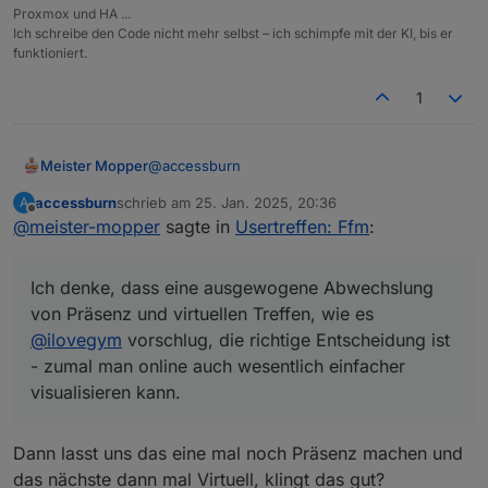
Proxmox und HA ...
Ich schreibe den Code nicht mehr selbst – ich schimpfe mit der KI, bis er
funktioniert.
1
@
accessburn
Meister Mopper
accessburn
schrieb am
25. Jan. 2025, 20:36
A
Ich habe jetzt mal einen Termin im März
zuletzt editiert von
Offline
@
meister-mopper
sagte in
Usertreffen: Ffm
:
bestätigt.
Natürlich könnte ich auch schon früher, aber
im Winterhalbjahr bin auch ich ein Opfer der
Ich denke, dass eine ausgewogene Abwechslung
Stromflaute, weil mein Pkw sich den Wolf lädt
Ich denke, dass eine ausgewogene
).
von Präsenz und virtuellen Treffen, wie es
Abwechslung von Präsenz und virtuellen
Treffen, wie es
@
ilovegym
vorschlug, die
@
ilovegym
vorschlug, die richtige Entscheidung ist
richtige Entscheidung ist - zumal man online
- zumal man online auch wesentlich einfacher
auch wesentlich einfacher visualisieren kann.
visualisieren kann.
Dann lasst uns das eine mal noch Präsenz machen und
das nächste dann mal Virtuell, klingt das gut?