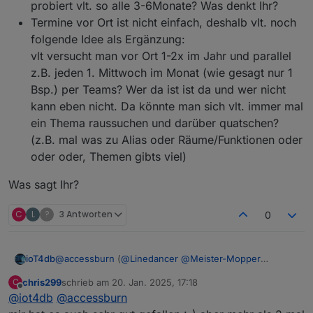
probiert vlt. so alle 3-6Monate? Was denkt Ihr?
Termine vor Ort ist nicht einfach, deshalb vlt. noch
folgende Idee als Ergänzung:
vlt versucht man vor Ort 1-2x im Jahr und parallel
z.B. jeden 1. Mittwoch im Monat (wie gesagt nur 1
Bsp.) per Teams? Wer da ist ist da und wer nicht
kann eben nicht. Da könnte man sich vlt. immer mal
ein Thema raussuchen und darüber quatschen?
(z.B. mal was zu Alias oder Räume/Funktionen oder
oder oder, Themen gibts viel)
Was sagt Ihr?
C
L
?
3 Antworten
0
@
accessburn
(
@
Linedancer
@
Meister-Mopper
ioT4db
@
ioT4db
@
chris299
)
chris299
schrieb am
20. Jan. 2025, 17:18
C
hier mal meine Gedanken
Bad Homburg ist ok für mich (wäre aber auch
zuletzt editiert von
Offline
@
iot4db
@
accessburn
Was sagt Ihr?
nicht böse drum, wenn es etwas näher an Mainz
wäre ;) )