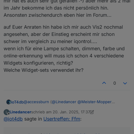
mir hat es auch sehr gut gefallen :-) aber mehr als 2 mal
ich denk Wochenende oder Freitag sollte es sein
im Jahr bekomme ich das nicht persönlich hin.
keine Ahnung in welchem Rhythmus man es mal
Ansonsten zwischendurch eben hier im Forum...
probiert vlt. so alle 3-6Monate? Was denkt Ihr?
Termine vor Ort ist nicht einfach, deshalb vlt. noch
auf Euer Anraten hin habe ich mir auch Vis2 nochmal
folgende Idee als Ergänzung:
angesehen, aber der Einstieg erscheint mir schon
vlt versucht man vor Ort 1-2x im Jahr und parallel
z.B. jeden 1. Mittwoch im Monat (wie gesagt nur 1
schwer im vergleich zu meiner iqontrol....
Bsp.) per Teams? Wer da ist ist da und wer nicht
wenn ich für eine Lampe schalten, dimmen, farbe und
kann eben nicht. Da könnte man sich vlt. immer
online-erkennung will muss ich schon 4 verschiedene
mal ein Thema raussuchen und darüber
quatschen? (z.B. mal was zu Alias oder
Widgets konfigurieren, richtig?
Räume/Funktionen oder oder oder, Themen gibts
Welche Widget-sets verwendet ihr?
viel)
0
@
accessburn
(
@
Linedancer
@
Meister-Mopper
ioT4db
@
ioT4db
@
chris299
)
Linedancer
schrieb am
20. Jan. 2025, 17:37
L
hier mal meine Gedanken
Bad Homburg ist ok für mich (wäre aber auch
zuletzt editiert von Linedancer
Offline
@
iot4db
sagte in
Usertreffen: Ffm
:
Was sagt Ihr?
nicht böse drum, wenn es etwas näher an Mainz
wäre ;) )
ich denk Wochenende oder Freitag sollte es sein