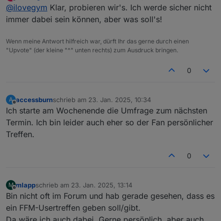
zuletzt editiert von
Offline
@
ilovegym
Klar, probieren wir's. Ich werde sicher nicht
@
strikegun
@
ticaki
supporten, was wir sehr schoen
online machen koennen, gerade was
Was haltet ihr davon, jeden 1. Montag
immer dabei sein können, aber was soll's!
VIS / Alias etc angeht, von daher:
abend um 20.30 per Teams?
Oder besser Freitag abends? da bin
Kanns gerne noch aendern, damit mal
Wenn meine Antwort hilfreich war, dürft Ihr das gerne durch einen
ich aber eher unterwegs.. :)
ein Anfang gemacht ist.. :
"Upvote" (der kleine "^" unten rechts) zum Ausdruck bringen.
iobroker Usertreffen FFM
3. February 2025
0
20:30 - 22:30 (WET)
Meeting link:
Occurs every month on first Monday
https://teams.live.com/meet/93219202
starting 03.02
56698?p=HeT3FKoU88SpPsFRG7
accessburn
schrieb am
23. Jan. 2025, 10:34
A
zuletzt editiert von
Offline
Ich starte am Wochenende die Umfrage zum nächsten
Termin. Ich bin leider auch eher so der Fan persönlicher
Treffen.
0
mlapp
schrieb am
23. Jan. 2025, 13:14
M
zuletzt editiert von
Offline
Bin nicht oft im Forum und hab gerade gesehen, dass es
ein FFM-Usertreffen geben soll/gibt.
Da wäre ich auch dabei. Gerne persönlich, aber auch