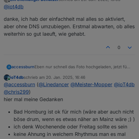
oder setzt das die UDM voraus?
zuletzt editiert von
Offline
@
iot4db
Für lokales IPv6 arbeite ich mit ULAs, nicht mit den
fe80::, sonst wirds glaube ich auch mit Routing nicht
danke, ich hab der einfachheit mal alles so aktiviert,
klappen. Die FE80:: gibt sich ja jedes Device "selbst".
für sauberes Routing nicht optimal.
aber ohne DNS umzubiegen. Erstmal abwarten, ob alles
VG
weiterhin so gut laeuft, wie gehabt.
0
Eben nur schnell das Foto hochgeladen, jetzt füge
accessburn
A
ich mal ein paar Zeilen hinzu :-)
ioT4db
schrieb am
20. Jan. 2025, 16:46
Der erste Stammtisch in Ffm war, aus meiner Sicht,
zuletzt editiert von
Online
@
accessburn
(
@
Linedancer
@
Meister-Mopper
@
ioT4db
ein voller Erfolg. Wir haben, denke ich, alle etwas
gelernt und uns spontan alle gut verstanden. Wir
Ich würde gerne erneut so ein Treffen
@
chris299
)
haben viel erzählt, präsentiert und Erfahrungen
organisieren und hoffe auf reges erscheinen.
hier mal meine Gedanken
ausgetauscht. Ich danke allen anwesenden und
Wie sollen wir weiter vorgehen? Wochenende?
spezielle Grüße ins Schloss Neuschwanstein ;-)
Bad Homburg? Datumsumfrage?
Bad Homburg ist ok für mich (wäre aber auch nicht
*insider
böse drum, wenn es etwas näher an Mainz wäre ;) )
ich denk Wochenende oder Freitag sollte es sein
keine Ahnung in welchem Rhythmus man es mal