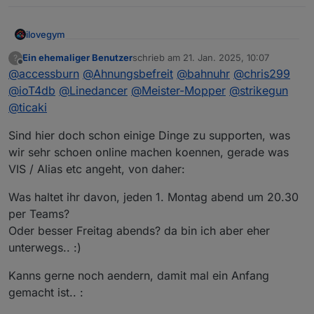
ilovegym
Willkommen beim Stammtisch im Raum Rhein-Main-
Ein ehemaliger Benutzer
schrieb am
21. Jan. 2025, 10:07
?
zuletzt editiert von
Offline
Hessen
@
accessburn
@
Ahnungsbefreit
@
bahnuhr
@
chris299
@
ioT4db
@
Linedancer
@
Meister-Mopper
@
strikegun
@
ticaki
Sind hier doch schon einige Dinge zu supporten, was
wir sehr schoen online machen koennen, gerade was
VIS / Alias etc angeht, von daher:
Was haltet ihr davon, jeden 1. Montag abend um 20.30
per Teams?
Oder besser Freitag abends? da bin ich aber eher
unterwegs.. :)
Kanns gerne noch aendern, damit mal ein Anfang
gemacht ist.. :