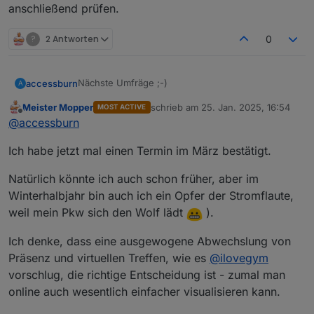
anschließend prüfen.
?
2 Antworten
0
Nächste Umfräge ;-)
accessburn
A
Meister Mopper
schrieb am
25. Jan. 2025, 16:54
MOST ACTIVE
https://nuudel.digitalcourage.de/GmdurdMTyAamy
zuletzt editiert von
Offline
@
accessburn
WBp
Verfügbarkeit im Restaurant kann ich halt erst
Ich habe jetzt mal einen Termin im März bestätigt.
anschließend prüfen.
Natürlich könnte ich auch schon früher, aber im
Winterhalbjahr bin auch ich ein Opfer der Stromflaute,
weil mein Pkw sich den Wolf lädt
).
Ich denke, dass eine ausgewogene Abwechslung von
Präsenz und virtuellen Treffen, wie es
@
ilovegym
vorschlug, die richtige Entscheidung ist - zumal man
online auch wesentlich einfacher visualisieren kann.