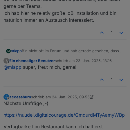
gerne per Teams.
Ich hab hier ne relativ große ioB-Installation und bin
natürlich immer an Austausch interessiert.
1
mlapp
Bin nicht oft im Forum und hab gerade gesehen, dass
M
es ein FFM-Usertreffen geben soll/gibt.
Ein ehemaliger Benutzer
schrieb am
23. Jan. 2025, 13:16
?
Da wäre ich auch dabei. Gerne persönlich, aber auch
zuletzt editiert von
Offline
@
mlapp
super, freut mich, gerne!
gerne per Teams.
Ich hab hier ne relativ große ioB-Installation und bin
natürlich immer an Austausch interessiert.
1
accessburn
schrieb am
24. Jan. 2025, 09:55
A
zuletzt editiert von accessburn
Offline
Nächste Umfräge ;-)
https://nuudel.digitalcourage.de/GmdurdMTyAamyWBp
Verfügbarkeit im Restaurant kann ich halt erst