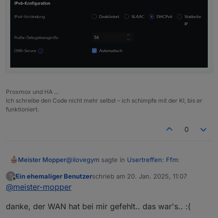
Proxmox und HA ...
Ich schreibe den Code nicht mehr selbst – ich schimpfe mit der KI, bis er
funktioniert.
0
@
ilovegym
sagte in
Usertreffen: Ffm
:
Meister Mopper
Ein ehemaliger Benutzer
schrieb am
20. Jan. 2025, 11:07
?
zuletzt editiert von
Offline
@
meister-mopper
@
meister-mopper
Bei den Netzwerken:
Hi, wo hast du auf der UDM Pro IPv6
danke, der WAN hat bei mir gefehlt.. das war's.. :(
aktiviert, bei den Netzwerken oder gibts