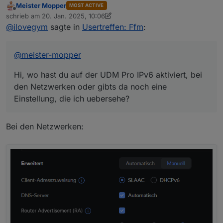
Meister Mopper
MOST ACTIVE
Hi, wo hast du auf der UDM Pro IPv6
Offline
schrieb am
20. Jan. 2025, 10:06
aktiviert, bei den Netzwerken oder
zuletzt editiert von Meister Mopper
@
ilovegym
sagte in
Usertreffen: Ffm
:
gibts da noch eine Einstellung, die ich
uebersehe?
@
meister-mopper
Hi, wo hast du auf der UDM Pro IPv6 aktiviert, bei
den Netzwerken oder gibts da noch eine
Einstellung, die ich uebersehe?
Bei den Netzwerken: