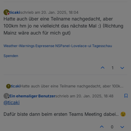
ticaki
schrieb am
20. Jan. 2025, 18:04
T
zuletzt editiert von
Nicht stören
Hatte auch über eine Teilname nachgedacht, aber
100km hm jo ne vielleicht das nächste Mal :) (Richtung
Mainz wäre auch für mich gut)
Weather-Warnings
Espresense
NSPanel-Lovelace-ui
Tagesschau
Spenden
1
ticaki
Hatte auch über eine Teilname nachgedacht, aber 100km
T
hm jo ne vielleicht das nächste Mal :) (Richtung Mainz
Ein ehemaliger Benutzer
schrieb am
20. Jan. 2025, 18:48
?
wäre auch für mich gut)
zuletzt editiert von
Offline
@
ticaki
Dafür biste dann beim ersten Teams Meeting dabei.. 😉
0