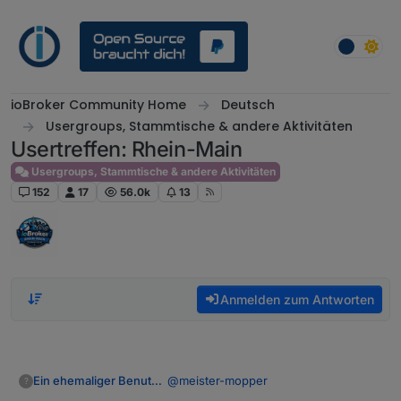
Weiter zum Inhalt
ioBroker Community Home
Deutsch
Usergroups, Stammtische & andere Aktivitäten
Usertreffen: Rhein-Main
Usergroups, Stammtische & andere Aktivitäten
152
17
56.0k
13
Anmelden zum Antworten
@
meister-mopper
Ein ehemaliger Benutzer
?