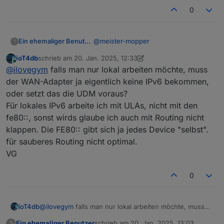
da noch eine Einstellung, die ich
0
uebersehe?
@
meister-mopper
Ein ehemaliger Benutzer
?
ioT4db
schrieb am
20. Jan. 2025, 12:33
danke, der WAN hat bei mir gefehlt..
zuletzt editiert von ioT4db
Online
@
ilovegym
falls man nur lokal arbeiten möchte, muss
das war's.. :(
Im internen Netzwerk habe ich sogar die
der WAN-Adapter ja eigentlich keine IPv6 bekommen,
internen IPv6 meiner beiden Pihole
oder setzt das die UDM voraus?
angegeben.
Für lokales IPv6 arbeite ich mit ULAs, nicht mit den
fe80::, sonst wirds glaube ich auch mit Routing nicht
klappen. Die FE80:: gibt sich ja jedes Device "selbst".
für sauberes Routing nicht optimal.
VG
Die WAN-Schnittstelle bekommt die IPv6 per
0
DHCP zugewiesen:
ioT4db
@
ilovegym
falls man nur lokal arbeiten möchte, muss
der WAN-Adapter ja eigentlich keine IPv6 bekommen,
Ein ehemaliger Benutzer
schrieb am
20. Jan. 2025, 13:03
?