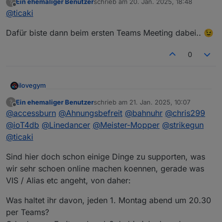
Ein ehemaliger Benutzer
schrieb am
20. Jan. 2025, 18:48
?
wäre auch für mich gut)
zuletzt editiert von
Offline
@
ticaki
Dafür biste dann beim ersten Teams Meeting dabei.. 😉
0
ilovegym
Willkommen beim Stammtisch im Raum Rhein-Main-
Ein ehemaliger Benutzer
schrieb am
21. Jan. 2025, 10:07
?
zuletzt editiert von
Offline
Hessen
@
accessburn
@
Ahnungsbefreit
@
bahnuhr
@
chris299
@
ioT4db
@
Linedancer
@
Meister-Mopper
@
strikegun
@
ticaki
Sind hier doch schon einige Dinge zu supporten, was
wir sehr schoen online machen koennen, gerade was
VIS / Alias etc angeht, von daher:
Was haltet ihr davon, jeden 1. Montag abend um 20.30
per Teams?