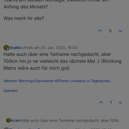
viel)
Anfang des Monats?
Was meint ihr alle?
0
ticaki
schrieb am
20. Jan. 2025, 18:04
T
zuletzt editiert von
Offline
Hatte auch über eine Teilname nachgedacht, aber
100km hm jo ne vielleicht das nächste Mal :) (Richtung
Mainz wäre auch für mich gut)
Weather-Warnings
Espresense
NSPanel-Lovelace-ui
Tagesschau
Spenden
1
ticaki
Hatte auch über eine Teilname nachgedacht, aber 100km
T
hm jo ne vielleicht das nächste Mal :) (Richtung Mainz