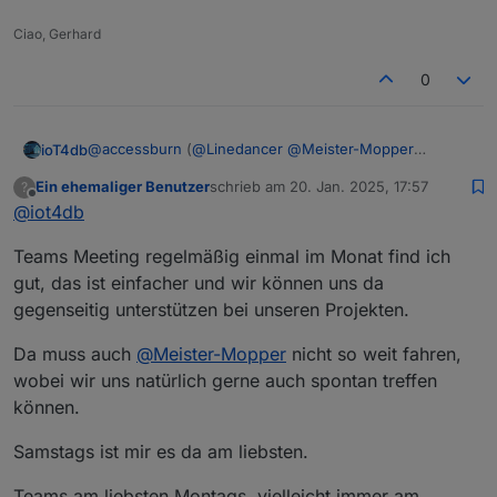
Ciao, Gerhard
0
@
accessburn
(
@
Linedancer
@
Meister-Mopper
ioT4db
@
ioT4db
@
chris299
)
Ein ehemaliger Benutzer
schrieb am
20. Jan. 2025, 17:57
?
hier mal meine Gedanken
Bad Homburg ist ok für mich (wäre aber auch
zuletzt editiert von
Offline
@
iot4db
Was sagt Ihr?
nicht böse drum, wenn es etwas näher an Mainz
wäre ;) )
Teams Meeting regelmäßig einmal im Monat find ich
ich denk Wochenende oder Freitag sollte es sein
keine Ahnung in welchem Rhythmus man es mal
gut, das ist einfacher und wir können uns da
probiert vlt. so alle 3-6Monate? Was denkt Ihr?
gegenseitig unterstützen bei unseren Projekten.
Termine vor Ort ist nicht einfach, deshalb vlt. noch
folgende Idee als Ergänzung:
Da muss auch
@
Meister-Mopper
nicht so weit fahren,
vlt versucht man vor Ort 1-2x im Jahr und parallel
wobei wir uns natürlich gerne auch spontan treffen
z.B. jeden 1. Mittwoch im Monat (wie gesagt nur 1
Bsp.) per Teams? Wer da ist ist da und wer nicht
können.
kann eben nicht. Da könnte man sich vlt. immer
mal ein Thema raussuchen und darüber
Samstags ist mir es da am liebsten.
quatschen? (z.B. mal was zu Alias oder
Räume/Funktionen oder oder oder, Themen gibts
Teams am liebsten Montags, vielleicht immer am