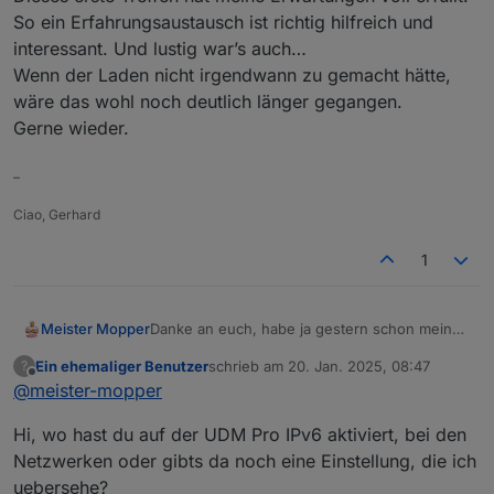
So ein Erfahrungsaustausch ist richtig hilfreich und
interessant. Und lustig war’s auch…
Wenn der Laden nicht irgendwann zu gemacht hätte,
wäre das wohl noch deutlich länger gegangen.
Gerne wieder.
–
Ciao, Gerhard
1
Danke an euch, habe ja gestern schon meine
Meister Mopper
Freude artikuliert
Ein ehemaliger Benutzer
schrieb am
20. Jan. 2025, 08:47
?
Vielleicht können wir ja eines der gestrigen
zuletzt editiert von
Offline
@
meister-mopper
Themen hier weiterführen (ist ja jetzt unser
Thread
)
Pihole und IPv6
Hi, wo hast du auf der UDM Pro IPv6 aktiviert, bei den
Ich habe IPv6 in meiner udmpro aktiviert,
Netzwerken oder gibts da noch eine Einstellung, die ich
cloudflared und unbound auf dem pihole
server installiert und bei pihole diese
uebersehe?
Dabei gibt es keine "IPv6-Umwege", und