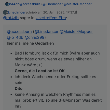
@
accessburn
(
@
Linedancer
@
Meister-Mopper
ioT4db
@
ioT4db
@
chris299
)
Linedancer
schrieb am
20. Jan. 2025, 17:37
L
hier mal meine Gedanken
Bad Homburg ist ok für mich (wäre aber auch
zuletzt editiert von Linedancer
Offline
@
iot4db
sagte in
Usertreffen: Ffm
:
Was sagt Ihr?
nicht böse drum, wenn es etwas näher an Mainz
wäre ;) )
ich denk Wochenende oder Freitag sollte es sein
@
accessburn
(
@
Linedancer
@
Meister-Mopper
keine Ahnung in welchem Rhythmus man es mal
probiert vlt. so alle 3-6Monate? Was denkt Ihr?
@
ioT4db
@
chris299
)
Termine vor Ort ist nicht einfach, deshalb vlt. noch
hier mal meine Gedanken
folgende Idee als Ergänzung:
vlt versucht man vor Ort 1-2x im Jahr und parallel
Bad Homburg ist ok für mich (wäre aber auch
z.B. jeden 1. Mittwoch im Monat (wie gesagt nur 1
nicht böse drum, wenn es etwas näher an
Bsp.) per Teams? Wer da ist ist da und wer nicht
Mainz wäre ;) )
kann eben nicht. Da könnte man sich vlt. immer
mal ein Thema raussuchen und darüber
Gerne, die Location ist OK
quatschen? (z.B. mal was zu Alias oder
ich denk Wochenende oder Freitag sollte es
Räume/Funktionen oder oder oder, Themen gibts
sein
viel)
Dito
keine Ahnung in welchem Rhythmus man es
mal probiert vlt. so alle 3-6Monate? Was denkt
Ihr?