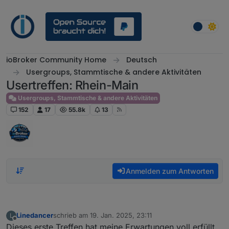
Weiter zum Inhalt
ioBroker Community Home
Deutsch
Usergroups, Stammtische & andere Aktivitäten
Usertreffen: Rhein-Main
Usergroups, Stammtische & andere Aktivitäten
152
17
55.8k
13
Anmelden zum Antworten
Linedancer
schrieb am
19. Jan. 2025, 23:11
L
zuletzt editiert von
Offline
Dieses erste Treffen hat meine Erwartungen voll erfüllt.