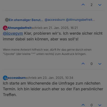
Occurs every month on first Monday
https://teams.live.com/meet/93219202
2
starting 03.02
56698?p=HeT3FKoU88SpPsFRG7
@
accessburn
@
Ahnungsbefreit
Ein ehemaliger Benutzer
?
@
bahnuhr
@
chris299
@
ioT4db
Ahnungsbefreit
schrieb am
21. Jan. 2025, 16:21
A
@
Linedancer
@
Meister-Mopper
Sind hier doch schon einige Dinge zu
zuletzt editiert von
Offline
@
ilovegym
Klar, probieren wir's. Ich werde sicher nicht
@
strikegun
@
ticaki
supporten, was wir sehr schoen
online machen koennen, gerade was
Was haltet ihr davon, jeden 1. Montag
immer dabei sein können, aber was soll's!
VIS / Alias etc angeht, von daher:
abend um 20.30 per Teams?
Oder besser Freitag abends? da bin
Kanns gerne noch aendern, damit mal
Wenn meine Antwort hilfreich war, dürft Ihr das gerne durch einen
ich aber eher unterwegs.. :)
ein Anfang gemacht ist.. :
"Upvote" (der kleine "^" unten rechts) zum Ausdruck bringen.
iobroker Usertreffen FFM
3. February 2025
0
20:30 - 22:30 (WET)
Meeting link:
Occurs every month on first Monday
https://teams.live.com/meet/93219202
starting 03.02
56698?p=HeT3FKoU88SpPsFRG7
accessburn
schrieb am
23. Jan. 2025, 10:34
A
zuletzt editiert von
Offline
Ich starte am Wochenende die Umfrage zum nächsten
Termin. Ich bin leider auch eher so der Fan persönlicher
Treffen.
0