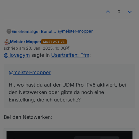
Einstellung vorgenommen:
Pihole filtert auch IPv6-Anfragen konsequent
raus.
0
@
meister-mopper
Ein ehemaliger Benutzer
?
Meister Mopper
MOST ACTIVE
Hi, wo hast du auf der UDM Pro IPv6
Offline
schrieb am
20. Jan. 2025, 10:06
aktiviert, bei den Netzwerken oder
zuletzt editiert von Meister Mopper
@
ilovegym
sagte in
Usertreffen: Ffm
:
gibts da noch eine Einstellung, die ich
uebersehe?
@
meister-mopper
Hi, wo hast du auf der UDM Pro IPv6 aktiviert, bei
den Netzwerken oder gibts da noch eine
Einstellung, die ich uebersehe?
Bei den Netzwerken: