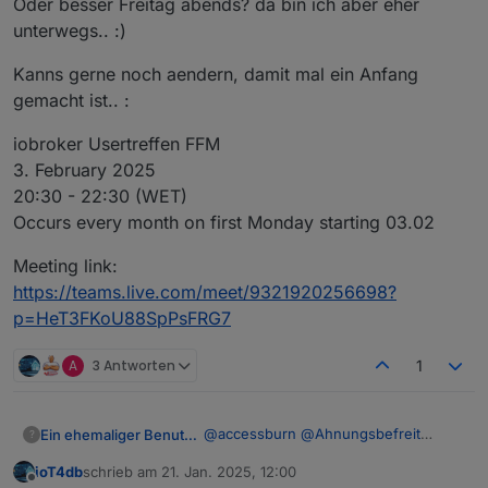
Oder besser Freitag abends? da bin ich aber eher
unterwegs.. :)
Kanns gerne noch aendern, damit mal ein Anfang
gemacht ist.. :
Meetings:
iobroker Usertreffen FFM
3. February 2025
Online:
jeden 1. Montag im Monat ab 20:30 -
20:30 - 22:30 (WET)
https://discord.gg/yC65zjr5uq
Occurs every month on first Monday starting 03.02
[
Vor Ort-Treffen:
**!! Attention please !! Link zur Umfrage für das
Meeting link:
nächste Usertreffen
https://teams.live.com/meet/9321920256698?
https://nuudel.digitalcourage.de/3OzTQc24ys64bhlf
p=HeT3FKoU88SpPsFRG7
bitte gerne Datum ergänzen und auch Vorschläge für
Wer Bock hat kann auch gerne zwischendurch in den
den Ort sind gerne Willkommen !! **
Discord-Channel schauen :-) Einer ist meist online,
A
3 Antworten
1
und hilft bei Fragen gerne!
@
accessburn
@
Ahnungsbefreit
Ein ehemaliger Benutzer
?
@
bahnuhr
@
chris299
@
ioT4db
ioT4db
schrieb am
21. Jan. 2025, 12:00
@
Linedancer
@
Meister-Mopper
Sind hier doch schon einige Dinge zu
zuletzt editiert von
Offline