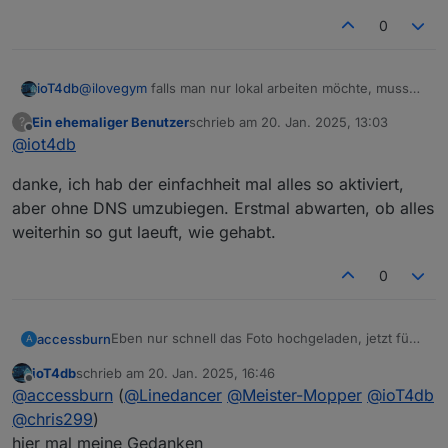
Die WAN-Schnittstelle bekommt die IPv6 per
0
DHCP zugewiesen:
ioT4db
@
ilovegym
falls man nur lokal arbeiten möchte, muss
der WAN-Adapter ja eigentlich keine IPv6 bekommen,
Ein ehemaliger Benutzer
schrieb am
20. Jan. 2025, 13:03
?
oder setzt das die UDM voraus?
zuletzt editiert von
Offline
@
iot4db
Für lokales IPv6 arbeite ich mit ULAs, nicht mit den
fe80::, sonst wirds glaube ich auch mit Routing nicht
danke, ich hab der einfachheit mal alles so aktiviert,
klappen. Die FE80:: gibt sich ja jedes Device "selbst".
für sauberes Routing nicht optimal.
aber ohne DNS umzubiegen. Erstmal abwarten, ob alles
VG
weiterhin so gut laeuft, wie gehabt.
0
Eben nur schnell das Foto hochgeladen, jetzt füge
accessburn
A
ich mal ein paar Zeilen hinzu :-)
ioT4db
schrieb am
20. Jan. 2025, 16:46
Der erste Stammtisch in Ffm war, aus meiner Sicht,
zuletzt editiert von
Offline
@
accessburn
(
@
Linedancer
@
Meister-Mopper
@
ioT4db
ein voller Erfolg. Wir haben, denke ich, alle etwas
gelernt und uns spontan alle gut verstanden. Wir
Ich würde gerne erneut so ein Treffen
@
chris299
)
haben viel erzählt, präsentiert und Erfahrungen
organisieren und hoffe auf reges erscheinen.
hier mal meine Gedanken