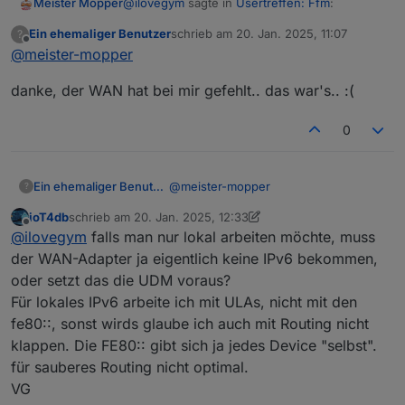
@
ilovegym
sagte in
Usertreffen: Ffm
:
Meister Mopper
Ein ehemaliger Benutzer
schrieb am
20. Jan. 2025, 11:07
?
zuletzt editiert von
Offline
@
meister-mopper
@
meister-mopper
Bei den Netzwerken:
Hi, wo hast du auf der UDM Pro IPv6
danke, der WAN hat bei mir gefehlt.. das war's.. :(
aktiviert, bei den Netzwerken oder gibts
da noch eine Einstellung, die ich
0
uebersehe?
@
meister-mopper
Ein ehemaliger Benutzer
?
ioT4db
schrieb am
20. Jan. 2025, 12:33
danke, der WAN hat bei mir gefehlt..
zuletzt editiert von ioT4db
Offline
@
ilovegym
falls man nur lokal arbeiten möchte, muss
das war's.. :(
Im internen Netzwerk habe ich sogar die
der WAN-Adapter ja eigentlich keine IPv6 bekommen,
internen IPv6 meiner beiden Pihole
oder setzt das die UDM voraus?
angegeben.
Für lokales IPv6 arbeite ich mit ULAs, nicht mit den
fe80::, sonst wirds glaube ich auch mit Routing nicht
klappen. Die FE80:: gibt sich ja jedes Device "selbst".
für sauberes Routing nicht optimal.
VG