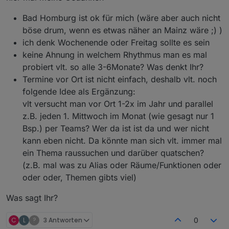
ausgetauscht. Ich danke allen anwesenden und
Wie sollen wir weiter vorgehen? Wochenende?
spezielle Grüße ins Schloss Neuschwanstein ;-)
Bad Homburg? Datumsumfrage?
Bad Homburg ist ok für mich (wäre aber auch nicht
*insider
böse drum, wenn es etwas näher an Mainz wäre ;) )
ich denk Wochenende oder Freitag sollte es sein
keine Ahnung in welchem Rhythmus man es mal
probiert vlt. so alle 3-6Monate? Was denkt Ihr?
Termine vor Ort ist nicht einfach, deshalb vlt. noch
folgende Idee als Ergänzung:
vlt versucht man vor Ort 1-2x im Jahr und parallel
z.B. jeden 1. Mittwoch im Monat (wie gesagt nur 1
Bsp.) per Teams? Wer da ist ist da und wer nicht
kann eben nicht. Da könnte man sich vlt. immer mal
ein Thema raussuchen und darüber quatschen?
(z.B. mal was zu Alias oder Räume/Funktionen oder
oder oder, Themen gibts viel)
Was sagt Ihr?
C
L
?
3 Antworten
0