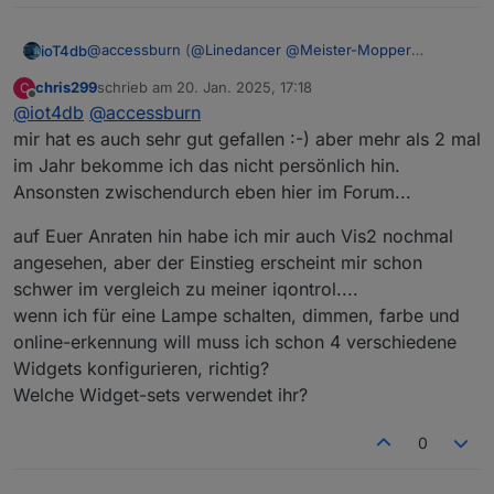
@
accessburn
(
@
Linedancer
@
Meister-Mopper
ioT4db
@
ioT4db
@
chris299
)
chris299
schrieb am
20. Jan. 2025, 17:18
C
hier mal meine Gedanken
Bad Homburg ist ok für mich (wäre aber auch
zuletzt editiert von
Offline
@
iot4db
@
accessburn
Was sagt Ihr?
nicht böse drum, wenn es etwas näher an Mainz
wäre ;) )
mir hat es auch sehr gut gefallen :-) aber mehr als 2 mal
ich denk Wochenende oder Freitag sollte es sein
im Jahr bekomme ich das nicht persönlich hin.
keine Ahnung in welchem Rhythmus man es mal
Ansonsten zwischendurch eben hier im Forum...
probiert vlt. so alle 3-6Monate? Was denkt Ihr?
Termine vor Ort ist nicht einfach, deshalb vlt. noch
auf Euer Anraten hin habe ich mir auch Vis2 nochmal
folgende Idee als Ergänzung:
angesehen, aber der Einstieg erscheint mir schon
vlt versucht man vor Ort 1-2x im Jahr und parallel
z.B. jeden 1. Mittwoch im Monat (wie gesagt nur 1
schwer im vergleich zu meiner iqontrol....
Bsp.) per Teams? Wer da ist ist da und wer nicht
wenn ich für eine Lampe schalten, dimmen, farbe und
kann eben nicht. Da könnte man sich vlt. immer
online-erkennung will muss ich schon 4 verschiedene
mal ein Thema raussuchen und darüber
quatschen? (z.B. mal was zu Alias oder
Widgets konfigurieren, richtig?
Räume/Funktionen oder oder oder, Themen gibts
Welche Widget-sets verwendet ihr?
viel)
0