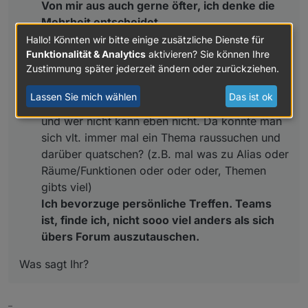
Von mir aus auch gerne öfter, ich denke die
Mehrheit entscheidet.
Termine vor Ort ist nicht einfach, deshalb vlt.
Hallo! Könnten wir bitte einige zusätzliche Dienste für
Funktionalität & Analytics
aktivieren? Sie können Ihre
noch folgende Idee als Ergänzung:
Zustimmung später jederzeit ändern oder zurückziehen.
vlt versucht man vor Ort 1-2x im Jahr und
parallel z.B. jeden 1. Mittwoch im Monat (wie
Lassen Sie mich wählen
Das ist ok
gesagt nur 1 Bsp.) per Teams? Wer da ist ist da
und wer nicht kann eben nicht. Da könnte man
sich vlt. immer mal ein Thema raussuchen und
darüber quatschen? (z.B. mal was zu Alias oder
Räume/Funktionen oder oder oder, Themen
gibts viel)
Ich bevorzuge persönliche Treffen. Teams
ist, finde ich, nicht sooo viel anders als sich
übers Forum auszutauschen.
Was sagt Ihr?
–