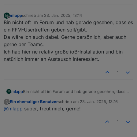
mlapp
schrieb am
23. Jan. 2025, 13:14
M
zuletzt editiert von
Offline
Bin nicht oft im Forum und hab gerade gesehen, dass es
ein FFM-Usertreffen geben soll/gibt.
Da wäre ich auch dabei. Gerne persönlich, aber auch
gerne per Teams.
Ich hab hier ne relativ große ioB-Installation und bin
natürlich immer an Austausch interessiert.
1
mlapp
Bin nicht oft im Forum und hab gerade gesehen, dass
M
es ein FFM-Usertreffen geben soll/gibt.
Ein ehemaliger Benutzer
schrieb am
23. Jan. 2025, 13:16
?
Da wäre ich auch dabei. Gerne persönlich, aber auch
zuletzt editiert von
Offline
@
mlapp
super, freut mich, gerne!
gerne per Teams.
Ich hab hier ne relativ große ioB-Installation und bin
natürlich immer an Austausch interessiert.
1