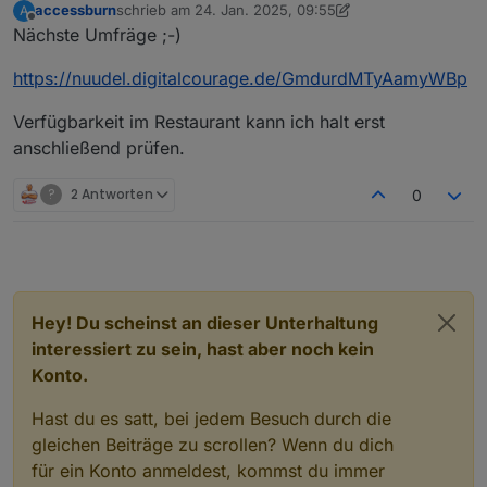
accessburn
schrieb am
24. Jan. 2025, 09:55
A
zuletzt editiert von accessburn
Offline
Nächste Umfräge ;-)
https://nuudel.digitalcourage.de/GmdurdMTyAamyWBp
Verfügbarkeit im Restaurant kann ich halt erst
anschließend prüfen.
?
2 Antworten
0
Hey! Du scheinst an dieser Unterhaltung
interessiert zu sein, hast aber noch kein
Konto.
Hast du es satt, bei jedem Besuch durch die
gleichen Beiträge zu scrollen? Wenn du dich
für ein Konto anmeldest, kommst du immer