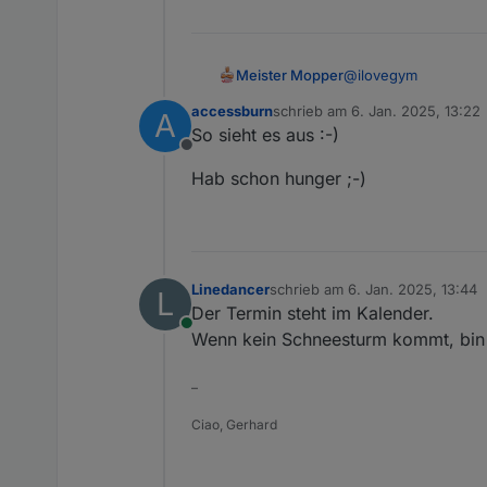
@
ilovegym
Meister Mopper
accessburn
schrieb am
6. Jan. 2025, 13:22
A
Noch steht nichts e
zuletzt editiert von
So sieht es aus :-)
Offline
Hab schon hunger ;-)
Linedancer
schrieb am
6. Jan. 2025, 13:44
L
zuletzt editiert von
Der Termin steht im Kalender.
Online
Wenn kein Schneesturm kommt, bin 
–
Ciao, Gerhard