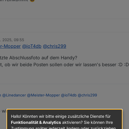
ch im Raum Rhein-Main-Hessen
n. 2025, 09:55
er-Mopper
@
ioT4db
@
chris299
etzte Abschlussfoto auf dem Handy?
t, ob wir beide Posten sollen oder wir lassen's besser :D :D
n
@
Linedancer
@
Meister-Mopper
@
ioT4db
@
chris299
gestern! Wer hat das letzte Abschlussfoto auf dem Handy?
 wieder! VG
vom Anfang.. weiss nicht, ob wir beide Posten sollen oder wir lassen's b
Hallo! Könnten wir bitte einige zusätzliche Dienste für
Funktionalität & Analytics
aktivieren? Sie können Ihre
Zustimmung später jederzeit ändern oder zurückziehen.