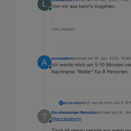
L
zuletzt editiert von
Von mir aus kann’s losgehen.
Online
–
Ciao, Gerhard
accessburn
schrieb am
18. Jan. 2025, 14:48
A
zuletzt editiert von
ich werde mich um 5-10 Minuten versp
Offline
Nachname "Riefer" für 8 Personen.
accessburn
ich werde mich um 5-10 M
A
"Riefer" für 8 Personen.
Ein ehemaliger Benutzer
schrieb am
18. Ja
?
zuletzt editiert von
@
accessburn
Offline
Tisch ist genau gerade aus wenn m