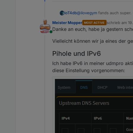
ioT4db
@
ilovegym
fands auch super.
Meister Mopper
schrieb am
19
MOST ACTIVE
zuletzt editier
Danke an euch, habe ja gestern sch
Online
Vielleicht können wir ja eines der g
Pihole und IPv6
Ich habe IPv6 in meiner udmpro aktiv
diese Einstellung vorgenommen: