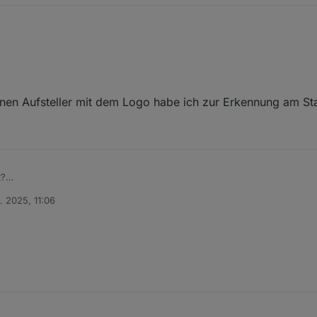
einen Aufsteller mit dem Logo habe ich zur Erkennung am Sta
t?
nd einen kleinen Aufsteller mit dem Logo habe ich zur Erkennung am Start
. 2025, 11:06