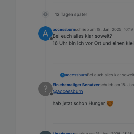
12 Tagen später
accessburn
schrieb am
18. Jan. 2025, 10:19
A
zuletzt editiert von
Bei euch alles klar soweit?
Offline
16 Uhr bin ich vor Ort und einen kl
accessburn
Bei euch alles klar sowei
A
16 Uhr bin ich vor Ort u
Ein ehemaliger Benutzer
schrieb am
18. Jan
?
zuletzt editiert von
@
accessburn
Offline
hab jetzt schon Hunger
Linedancer
schrieb am
18. Jan. 2025, 11:46