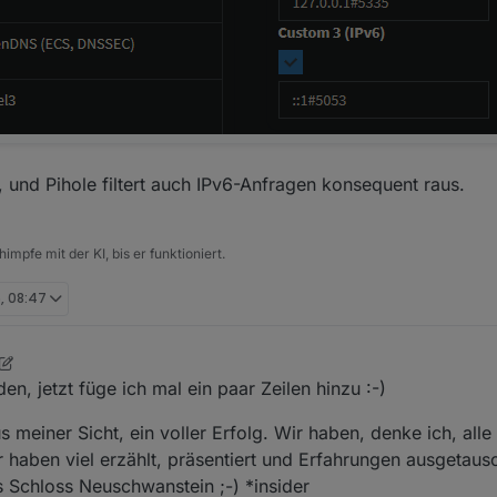
Monat ab 20:30 -
https://discord.gg/yC65zjr5uq
tention please !! Link zur Umfrage für das nächste Usertreffen
https://nuudel.digitalcourag
und Pihole filtert auch IPv6-Anfragen konsequent raus.
 und auch Vorschläge für den Ort sind gerne Willkommen !! **
impfe mit der KI, bis er funktioniert.
e zwischendurch in den Discord-Channel schauen :-) Einer ist meist onl
, 08:47
n, jetzt füge ich mal ein paar Zeilen hinzu :-)
 meiner Sicht, ein voller Erfolg. Wir haben, denke ich, alle
 haben viel erzählt, präsentiert und Erfahrungen ausgetausc
 Schloss Neuschwanstein ;-) *insider