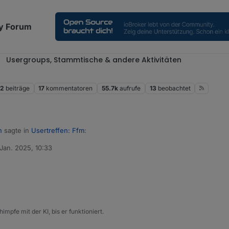
y Forum
Usergroups, Stammtische & andere Aktivitäten
52
beiträge
17
kommentatoren
55.7k
aufrufe
13
beobachtet
n
sagte in
Usertreffen: Ffm
:
 Jan. 2025, 10:33
t von
.2025
 Uhr
en das noch? :)
sonen
der...
instraße 10, 61352 Bad Homburg vor der Höhe
impfe mit der KI, bis er funktioniert.