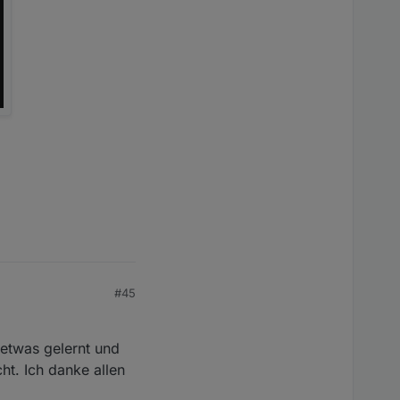
e.de/3OzTQc24ys64bhlf
ine, und hilft bei
#45
 etwas gelernt und
ht. Ich danke allen