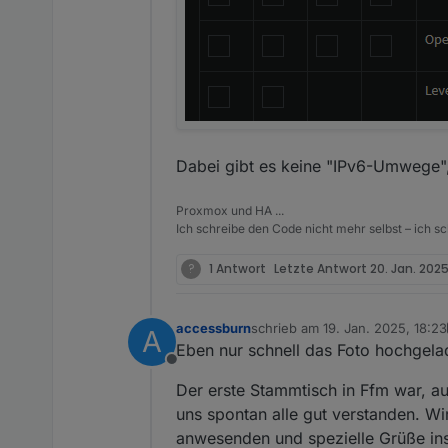
Meetings:
Online:
jeden 1. Montag im 
[
Vor Ort-Treffen:
**!! At
Dabei gibt es keine "IPv6-Umwege", 
bitte gerne Datum ergänzen
Proxmox und HA ...
Ich schreibe den Code nicht mehr selbst – ich sch
Wer Bock hat kann auch gern
Fragen gerne!
?
1 Antwort
Letzte Antwort
20. Jan. 2025
accessburn
schrieb am
19. Jan. 2025, 18:23
A
zuletzt editiert von accessburn
Eben nur schnell das Foto hochgelade
Offline
Der erste Stammtisch in Ffm war, aus
uns spontan alle gut verstanden. Wir
anwesenden und spezielle Grüße ins