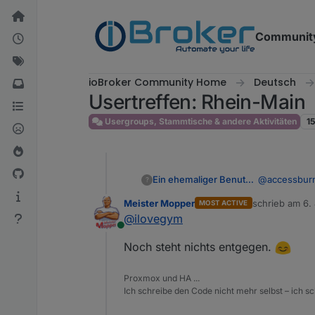
Weiter zum Inhalt
Communit
ioBroker Community Home
Deutsch
Usertreffen: Rhein-Main
Usergroups, Stammtische & andere Aktivitäten
1
@
accessbur
Ein ehemaliger Benutzer
?
Meister Mopper
schrieb am
6.
MOST ACTIVE
zuletzt editier
@
ilovegym
18.01
Online
16:00
Steht bei all
Noch steht nichts entgegen.
8 Per
Kleiner Remin
Zeppel
Proxmox und HA ...
Ich schreibe den Code nicht mehr selbst – ich sch