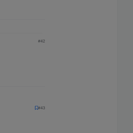
#42
#43
esser :D :D