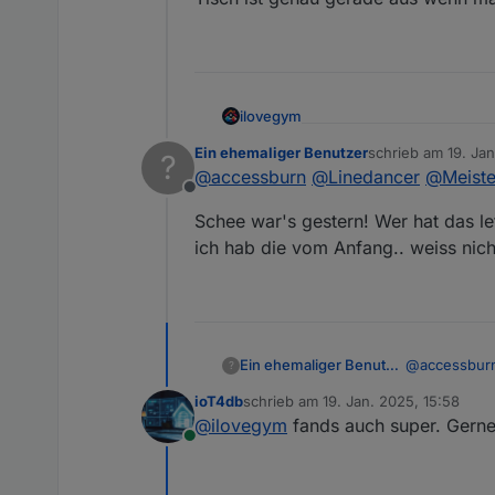
ilovegym
Willkommen beim Stammtis
Ein ehemaliger Benutzer
schrieb am
19. Ja
?
zuletzt editiert von
@
accessburn
@
Linedancer
@
Meist
Offline
Schee war's gestern! Wer hat das l
ich hab die vom Anfang.. weiss nich
@
accessbur
Ein ehemaliger Benutzer
?
ioT4db
schrieb am
19. Jan. 2025, 15:58
Schee war's 
zuletzt editiert von
@
ilovegym
fands auch super. Gerne
ich hab die 
Online