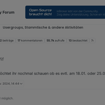
y Forum
Usergroups, Stammtische & andere Aktivitäten
52
beiträge
17
kommentatoren
55.7k
aufrufe
13
beobachtet
7
öchtet ihr nochmal schauen ob es evtl. am 18.01. oder 25.
v. 2024, 14:44
d möglich.