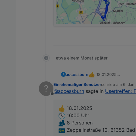
etwa einem Monat später
18.01.2025
accessburn
A
16:00 Uhr
Ein ehemaliger Benutzer
schrieb am
6. Jan.
?
zuletzt editiert von
8 Personen
@
accessburn
sagte in
Usertreffen: 
Zeppelinstraße 10, 
Offline
18.01.2025
16:00 Uhr
8 Personen
Zeppelinstraße 10, 61352 Ba