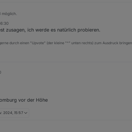
d möglich.
16:30
sbefreit
, möchtet ihr nochmal schauen ob es evtl. am 18.01. oder 25.01
st zusagen, ich werde es natürlich probieren.
 gerne durch einen "Upvote" (der kleine "^" unten rechts) zum Ausdruck bringen
0
Homburg vor der Höhe
v. 2024, 15:57