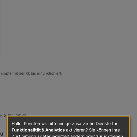
impfe mit der KI, bis er funktioniert.
v. 2024, 18:32
 persönlich kennenzulernen!
Hallo! Könnten wir bitte einige zusätzliche Dienste für
Funktionalität & Analytics
aktivieren? Sie können Ihre
s!
Zustimmung später jederzeit ändern oder zurückziehen.