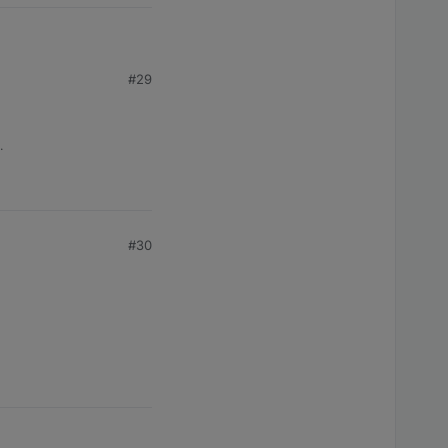
#29
. möglich wäre?
.
#30