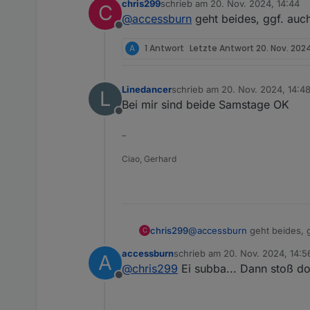
chris299
schrieb am
20. Nov. 2024, 14:44
C
@
chris299
und
@
Ahnung
zuletzt editiert von
@
accessburn
geht beides, ggf. auch
Offline
A
1 Antwort
Letzte Antwort
20. Nov. 2024
Linedancer
schrieb am
20. Nov. 2024, 14:4
L
zuletzt editiert von
Bei mir sind beide Samstage OK
Offline
–
Ciao, Gerhard
chris299
@
accessburn
geht beides, g
C
accessburn
schrieb am
20. Nov. 2024, 14:5
A
zuletzt editiert von
@
chris299
Ei subba... Dann stoß do
Offline