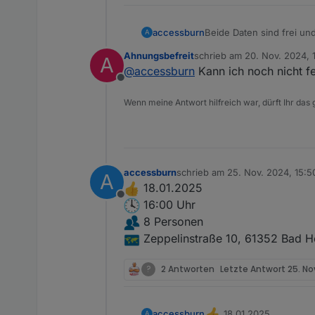
Beide Daten sind frei un
accessburn
A
Ahnungsbefreit
schrieb am
20. Nov. 2024, 
A
@
chris299
und
@
Ahnung
zuletzt editiert von
@
accessburn
Kann ich noch nicht fe
Offline
Wenn meine Antwort hilfreich war, dürft Ihr das
accessburn
schrieb am
25. Nov. 2024, 15:5
A
zuletzt editiert von
18.01.2025
Offline
16:00 Uhr
8 Personen
Zeppelinstraße 10, 61352 Bad 
?
2 Antworten
Letzte Antwort
25. No
18.01.2025
accessburn
A