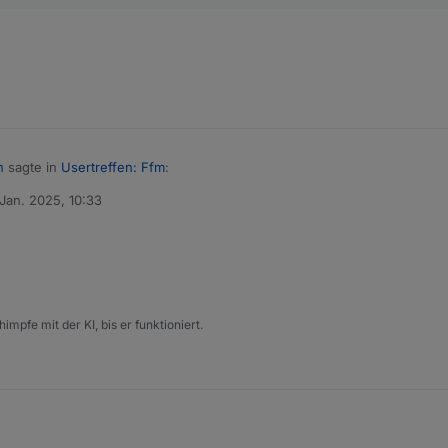
n
sagte in
Usertreffen: Ffm
:
 Jan. 2025, 10:33
t von
.2025
 Uhr
en das noch? :)
sonen
der...
instraße 10, 61352 Bad Homburg vor der Höhe
impfe mit der KI, bis er funktioniert.