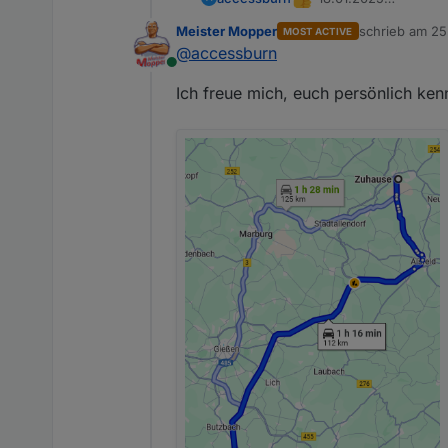
16:00 Uhr
Meister Mopper
schrieb am
25
MOST ACTIVE
zuletzt editier
8 Personen
@
accessburn
Zeppelinstraße 10, 
Online
Ich freue mich, euch persönlich ken