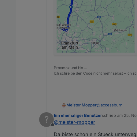
Proxmox und HA ...
Ich schreibe den Code nicht mehr selbst – ich sch
@
accessburn
Meister Mopper
Ein ehemaliger Benutzer
schrieb am
25. No
?
Ich freue mich, euch
zuletzt editiert von
@
meister-mopper
Offline
Da biste schon ein Stueck unterweg