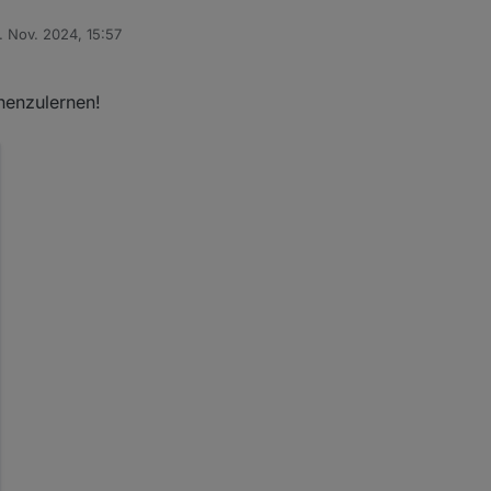
. Nov. 2024, 15:57
t von
61352 Bad Homburg vor der Höhe
nenzulernen!