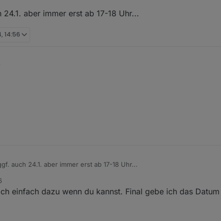
sbefreit
, möchtet ihr nochmal schauen ob es evtl. am 18.01. oder 25.01
 24.1. aber immer erst ab 17-18 Uhr...
, 14:56
8
gf. auch 24.1. aber immer erst ab 17-18 Uhr...
6
ch einfach dazu wenn du kannst. Final gebe ich das Datum