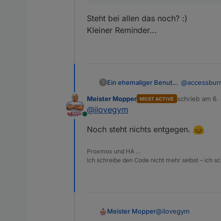
Steht bei allen das noch? :)
Kleiner Reminder...
@
accessbur
Ein ehemaliger Benutzer
?
Meister Mopper
schrieb am
6.
MOST ACTIVE
zuletzt editier
@
ilovegym
18.01
Online
16:00
Steht bei all
Noch steht nichts entgegen.
8 Per
Kleiner Remin
Zeppel
Proxmox und HA ...
Ich schreibe den Code nicht mehr selbst – ich sch
@
ilovegym
Meister Mopper