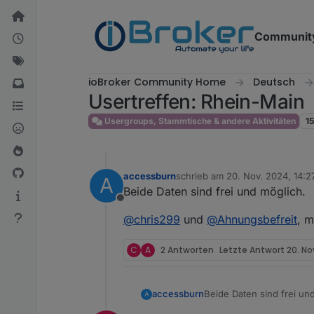
Weiter zum Inhalt
Communit
ioBroker Community Home
Deutsch
Usertreffen: Rhein-Main
Usergroups, Stammtische & andere Aktivitäten
1
accessburn
schrieb am
20. Nov. 2024, 14:2
A
zuletzt editiert von accessburn
Beide Daten sind frei und möglich.
Offline
@
chris299
und
@
Ahnungsbefreit
, m
C
A
2 Antworten
Letzte Antwort
20. No
Beide Daten sind frei un
accessburn
A