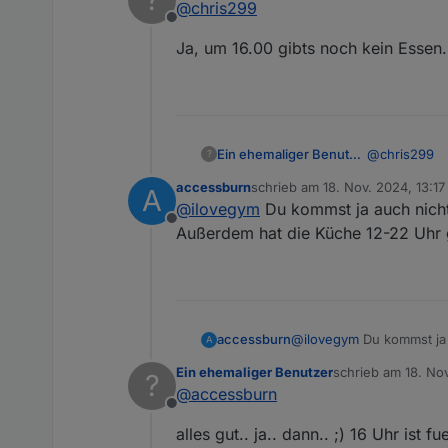
@
chris299
Offline
Ja, um 16.00 gibts noch kein Essen..
@
chris299
Ein ehemaliger Benutzer
?
accessburn
schrieb am
18. Nov. 2024, 13:17
A
Ja, um 16.00 
zuletzt editiert von
@
ilovegym
Du kommst ja auch nicht h
Offline
Außerdem hat die Küche 12-22 Uhr 
accessburn
@
ilovegym
Du kommst ja a
A
Außerdem hat die Küche 
Ein ehemaliger Benutzer
schrieb am
18. No
?
zuletzt editiert von
@
accessburn
Offline
alles gut.. ja.. dann.. ;) 16 Uhr ist