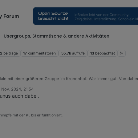
y Forum
Usergroups, Stammtische & andere Aktivitäten
52
beiträge
17
kommentatoren
55.7k
aufrufe
13
beobachtet
ale mit einer größeren Gruppe im Kronenhof. War immer gut. Von dahe
. Nov. 2024, 21:54
eresse an so einem Treffen.
t von
aunus auch dabei.
impfe mit der KI, bis er funktioniert.