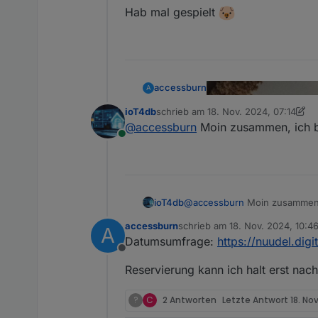
Hab mal gespielt
accessburn
A
ioT4db
schrieb am
18. Nov. 2024, 07:14
zuletzt editiert von ioT4db
@
accessburn
Moin zusammen, ich b
Online
ioT4db
@
accessburn
Moin zusammen, 
accessburn
schrieb am
18. Nov. 2024, 10:4
A
zuletzt editiert von accessburn
Datumsumfrage:
https://nuudel.di
Offline
Reservierung kann ich halt erst nac
?
C
2 Antworten
Letzte Antwort
18. No