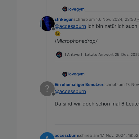
ilovegym
Willkommen beim Stammtis
strikegun
schrieb am
16. Nov. 2024, 23:50
zuletzt editiert von strikegun
@
accessburn
ich bin natürlich auch
Offline
😉
/
Microphonedrop/
1 Antwort
Letzte Antwort
25. Dez. 2025
ilovegym
Willkommen beim Stammtis
Ein ehemaliger Benutzer
schrieb am
17. Nov
?
zuletzt editiert von
@
accessburn
Offline
Da sind wir doch schon mal 6 Leute,
accessburn
schrieb am
17. Nov. 2024, 18:52
zuletzt editiert von