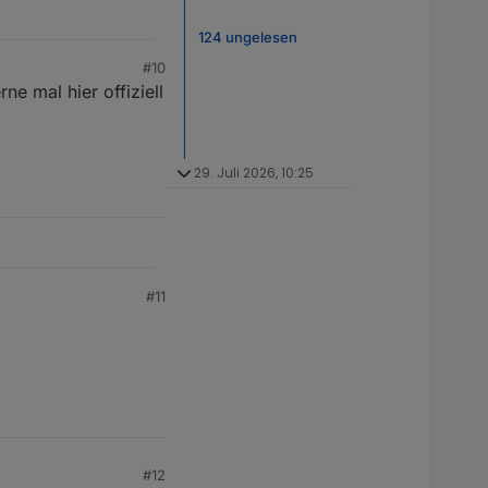
124 ungelesen
#10
e mal hier offiziell
29. Juli 2026, 10:25
#11
#12