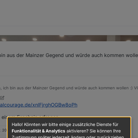
in aus der Mainzer Gegend und würde auch kommen wollen
ich bin aus der Mainzer Gegend und würde auch kommen wollen :) VG
6
gitalcourage.de/xnlFjrghOGBw8oPh
h einem Ergebnis erfragen.
Hallo! Könnten wir bitte einige zusätzliche Dienste für
v. 2024, 12:50
Funktionalität & Analytics
aktivieren? Sie können Ihre
Zustimmung später jederzeit ändern oder zurückziehen.