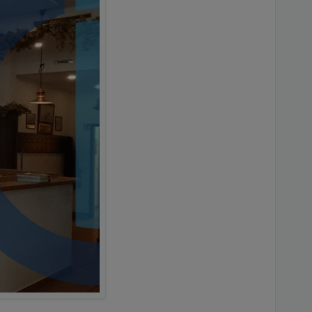
e.de/3OzTQc24ys64bhlf
ine, und hilft bei
e.de/3OzTQc24ys64bhlf
ine, und hilft bei