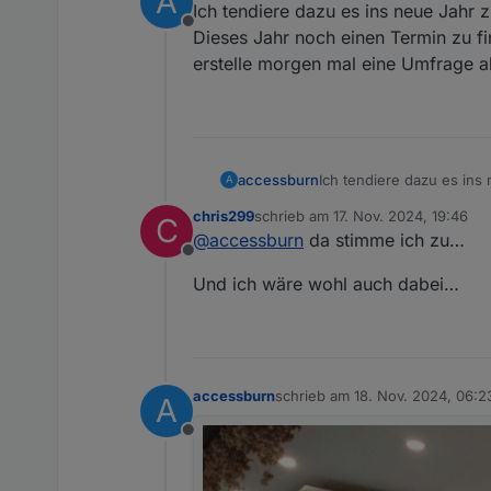
A
Ich tendiere dazu es ins neue Jahr z
Offline
Dieses Jahr noch einen Termin zu fi
erstelle morgen mal eine Umfrage a
accessburn
Ich tendiere dazu es ins
A
Dieses Jahr noch einen T
chris299
schrieb am
17. Nov. 2024, 19:46
C
erstelle morgen mal eine
zuletzt editiert von
@
accessburn
da stimme ich zu…
Offline
Und ich wäre wohl auch dabei…
accessburn
schrieb am
18. Nov. 2024, 06:2
A
zuletzt editiert von
Offline
Meetings: