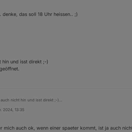
 denke, das soll 18 Uhr heissen.. ;)
gibts noch kein Essen.. denke, das soll 18 Uhr heissen.. ;)
in und isst direkt ;-)
geöffnet.
uch nicht hin und isst direkt ;-)
12-22 Uhr geöffnet.
v. 2024, 13:35
 fuer mich auch ok, wenn einer spaeter kommt, ist ja auch nic