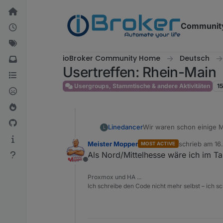
Weiter zum Inhalt
Communit
ioBroker Community Home
Deutsch
Usertreffen: Rhein-Main
Usergroups, Stammtische & andere Aktivitäten
1
Wir waren schon einige M
Linedancer
L
Meister Mopper
schrieb am
16
MOST ACTIVE
Ich hab auf alle Fälle Int
zuletzt editier
Als Nord/Mittelhesse wäre ich im T
Offline
Proxmox und HA ...
Ich schreibe den Code nicht mehr selbst – ich sch