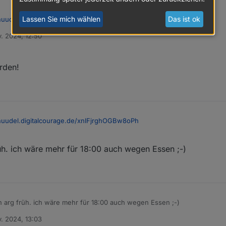
Lassen Sie mich wählen
Das ist ok
/nuudel.digitalcourage.de/xnlFjrghOGBw8oPh
v. 2024, 12:50
lt erst nach einem Ergebnis erfragen.
rden!
/nuudel.digitalcourage.de/xnlFjrghOGBw8oPh
lt erst nach einem Ergebnis erfragen.
üh. ich wäre mehr für 18:00 auch wegen Essen ;-)
h arg früh. ich wäre mehr für 18:00 auch wegen Essen ;-)
v. 2024, 13:03