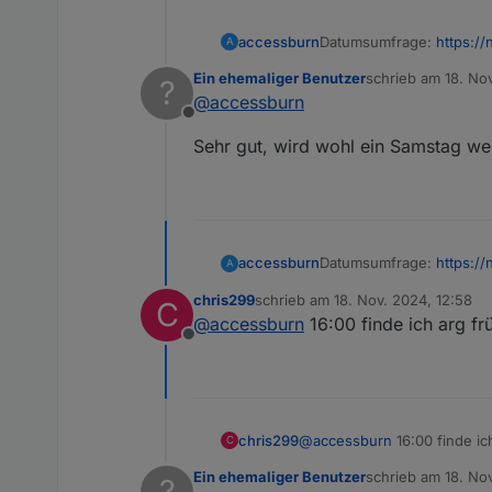
Datumsumfrage:
https:/
accessburn
A
Ein ehemaliger Benutzer
schrieb am
18. No
?
Reservierung kann ich ha
zuletzt editiert von
@
accessburn
Offline
Hab mal gespielt
Sehr gut, wird wohl ein Samstag we
Datumsumfrage:
https:/
accessburn
A
chris299
schrieb am
18. Nov. 2024, 12:58
C
Reservierung kann ich ha
zuletzt editiert von
@
accessburn
16:00 finde ich arg fr
Offline
chris299
@
accessburn
16:00 finde ic
C
Ein ehemaliger Benutzer
schrieb am
18. No
?
zuletzt editiert von