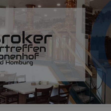
Monat ab 20:30 -
https://discord.gg/yC65zjr5uq
tention please !! Link zur Umfrage für das nächste Usertreffen
https://nuudel.digitalcourag
 und auch Vorschläge für den Ort sind gerne Willkommen !! **
e zwischendurch in den Discord-Channel schauen :-) Einer ist meist onl
Monat ab 20:30 -
https://discord.gg/yC65zjr5uq
tention please !! Link zur Umfrage für das nächste Usertreffen
https://nuudel.digitalcourag
 und auch Vorschläge für den Ort sind gerne Willkommen !! **
e zwischendurch in den Discord-Channel schauen :-) Einer ist meist onl