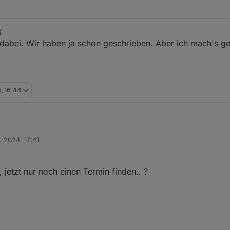
ch im Raum Rhein-Main-Hessen
 dabei. Wir haben ja schon geschrieben. Aber ich mach's gern
, 16:44
ch im Raum Rhein-Main-Hessen
. 2024, 17:41
 jetzt nur noch einen Termin finden.. ?