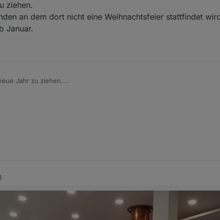
u ziehen.
nden an dem dort nicht eine Weihnachtsfeier stattfindet wir
b Januar.
 neue Jahr zu ziehen.
ermin zu finden an dem dort nicht eine Weihnachtsfeier stattfindet wird
 Umfrage ab Januar.
3