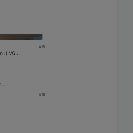
#15
 :) VG...
...
#16