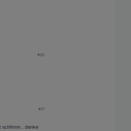
#20
#21
ht schlimm.. denke