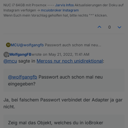
die Leistung im IO Broker korrekt angezeigt.
NUC i7 64GB mit Proxmox ----
Jarvis Infos
Aktualisierungen der Doku auf
Ändere ich im IO Broker den status tut sich aber in
Instagram verfolgen ->
mcuiobroker Instagram
der Steckdose nichts :-(
Wenn Euch mein Vorschlag geholfen hat, bitte rechts "^" klicken.
0
MCU
@
wolfgangfb
Passwort auch schon mal neu
M
eingegeben?
WolfgangFB
wrote on
May 21, 2022, 11:41 AM
W
Zeig mal das Objekt, welches du in ioBroker schaltest.
last edited by
Offline
@
mcu
sagte in
Meross nur noch unidirektional
:
@
wolfgangfb
Passwort auch schon mal neu
eingegeben?
Ja, bei falschem Passwort verbindet der Adapter ja gar
nicht.
Zeig mal das Objekt, welches du in ioBroker