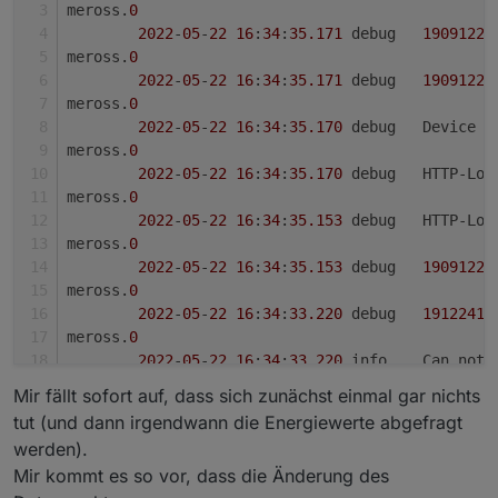
2022
-
05
-
22
16
:
30
:
55.555
	debug	Device
meross.
0
meross.
0
2022
-
05
-
22
16
:
34
:
35.171
	debug	
19091221
2022
-
05
-
22
16
:
30
:
55.555
	debug	
19091221
meross.
0
meross.
0
2022
-
05
-
22
16
:
34
:
35.171
	debug	
19091221
2022
-
05
-
22
16
:
30
:
55.554
	debug	
19091221
meross.
0
meross.
0
2022
-
05
-
22
16
:
34
:
35.170
	debug	Devic
2022
-
05
-
22
16
:
30
:
55.553
	debug	Devic
meross.
0
meross.
0
2022
-
05
-
22
16
:
34
:
35.170
	debug	HTTP
2022
-
05
-
22
16
:
30
:
55.552
	debug	HTTP
meross.
0
meross.
0
2022
-
05
-
22
16
:
34
:
35.153
	debug	HTTP-
2022
-
05
-
22
16
:
30
:
55.536
	debug	HTTP-
meross.
0
meross.
0
2022
-
05
-
22
16
:
34
:
35.153
	debug	
19091221
2022
-
05
-
22
16
:
30
:
55.536
	debug	
19091221
meross.
0
2022
-
05
-
22
16
:
34
:
33.220
	debug	
19122410
meross.
0
2022
-
05
-
22
16
:
34
:
33.220
	info	Can 
meross.
0
Mir fällt sofort auf, dass sich zunächst einmal gar nichts
2022
-
05
-
22
16
:
34
:
33.171
	debug	
21040718
tut (und dann irgendwann die Energiewerte abgefragt
meross.
0
werden).
2022
-
05
-
22
16
:
34
:
33.171
	info	Can 
Mir kommt es so vor, dass die Änderung des