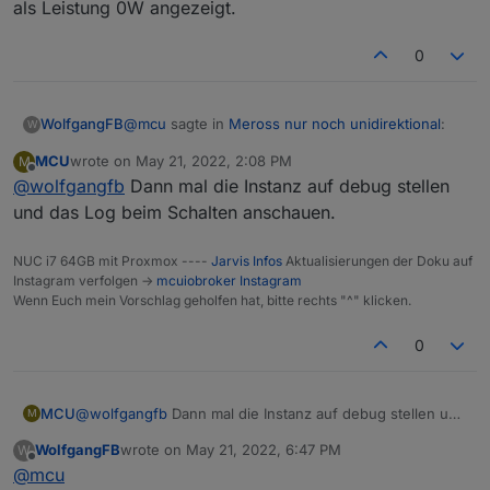
als Leistung 0W angezeigt.
0
@
mcu
sagte in
Meross nur noch unidirektional
:
WolfgangFB
W
MCU
wrote on
May 21, 2022, 2:08 PM
M
last edited by
Offline
@
wolfgangfb
Dann mal die Instanz auf debug stellen
@
wolfgangfb
Passwort auch schon mal neu
eingegeben?
und das Log beim Schalten anschauen.
Ja, bei falschem Passwort verbindet der Adapter
ja gar nicht.
NUC i7 64GB mit Proxmox ----
Jarvis Infos
Aktualisierungen der Doku auf
Instagram verfolgen ->
mcuiobroker Instagram
Zeig mal das Objekt, welches du in ioBroker
Wenn Euch mein Vorschlag geholfen hat, bitte rechts "^" klicken.
schaltest.
Per Handy App (oder am Gerät) geschaltet:
0
MCU
@
wolfgangfb
Dann mal die Instanz auf debug stellen und
M
das Log beim Schalten anschauen.
WolfgangFB
wrote on
May 21, 2022, 6:47 PM
W
last edited by
Offline
Per Objekt geschaltet
@
mcu