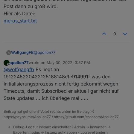
Post dann zu groß wird.
Hier als Datei:
meros_start.txt
0
@
apollon77
WolfgangFB
W
apollon77
wrote on
May 30, 2022, 3:57 PM
Hier der Log. Adapter gestoppt und dann wieder
last edited by
Offline
@
wolfgangfb
Es liegt an
gestartet. Soll ich das ganze auch mit einem
Schaltvorgang machen?
1912245220422125188148e1e914991f was den
Ich kann das ganze nicht in Code Tags setzen
Initialisierungsprozess nicht fertig bekommt wegen
weil der Post dann zu groß wird.
Timeouts, damit Subscribed er aktuell gar nicht auf
Hier als Datei:
State updates ... ich überlege mal .....
meros_start.txt
Beitrag hat geholfen? Votet rechts unten im Beitrag :-)
https://paypal.me/Apollon77 / https://github.com/sponsors/Apollon77
Debug-Log für Instanz einschalten? Admin -> Instanzen ->
Expertenmodus -> Instanz aufklappen - Loglevel ändern