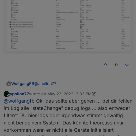
0
@
apollon77
WolfgangFB
W
apollon77
wrote on
May 23, 2022, 3:32 PM
Hier die Objekte. Der Switch state heißt aber
last edited by apollon77
May 23, 2022, 5:35 PM
Offline
@
wolfgangfb
Ok, das sollte aber gehen ... bei dir fehlen
schon immer .0
im Log alle "stateChange" debug logs ... also entweder
filterst DU hier logs oder irgendwas stimmt gewaltig
nicht bei deinem System. Das könnte theoretisch nur
vorkommen wenn er nicht alle Geräte initialisiert