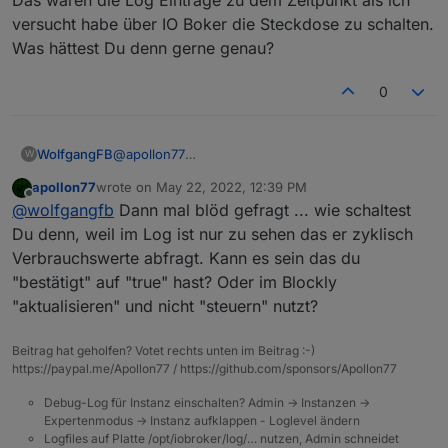
versucht habe über IO Boker die Steckdose zu schalten.
Was hättest Du denn gerne genau?
0
WolfgangFB
@
apollon77
W
Das waren die Log Einträge zu dem Zeitpunkt als
apollon77
wrote on
May 22, 2022, 12:39 PM
ich versucht habe über IO Boker die Steckdose zu
last edited by
Offline
@
wolfgangfb
Dann mal blöd gefragt ... wie schaltest
schalten. Was hättest Du denn gerne genau?
Du denn, weil im Log ist nur zu sehen das er zyklisch
Verbrauchswerte abfragt. Kann es sein das du
"bestätigt" auf "true" hast? Oder im Blockly
"aktualisieren" und nicht "steuern" nutzt?
Beitrag hat geholfen? Votet rechts unten im Beitrag :-)
https://paypal.me/Apollon77 / https://github.com/sponsors/Apollon77
Debug-Log für Instanz einschalten? Admin -> Instanzen ->
Expertenmodus -> Instanz aufklappen - Loglevel ändern
Logfiles auf Platte /opt/iobroker/log/… nutzen, Admin schneidet