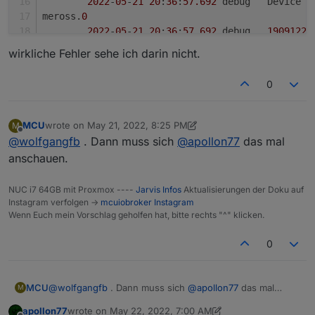
2022
-
05
-
21
20
:
36
:
57.692
	debug	Device
meross.
0
2022
-
05
-
21
20
:
36
:
57.692
	debug	
19091221
meross.
0
wirkliche Fehler sehe ich darin nicht.
2022
-
05
-
21
20
:
36
:
57.691
	debug	
19091221
meross.
0
0
2022
-
05
-
21
20
:
36
:
57.688
	debug	Devic
meross.
0
2022
-
05
-
21
20
:
36
:
57.687
	debug	HTTP
MCU
wrote on
May 21, 2022, 8:25 PM
M
last edited by MCU
May 21, 2022, 10:34 PM
Offline
@
wolfgangfb
. Dann muss sich
@
apollon77
das mal
anschauen.
NUC i7 64GB mit Proxmox ----
Jarvis Infos
Aktualisierungen der Doku auf
Instagram verfolgen ->
mcuiobroker Instagram
Wenn Euch mein Vorschlag geholfen hat, bitte rechts "^" klicken.
0
MCU
@
wolfgangfb
. Dann muss sich
@
apollon77
das mal
M
anschauen.
apollon77
wrote on
May 22, 2022, 7:00 AM