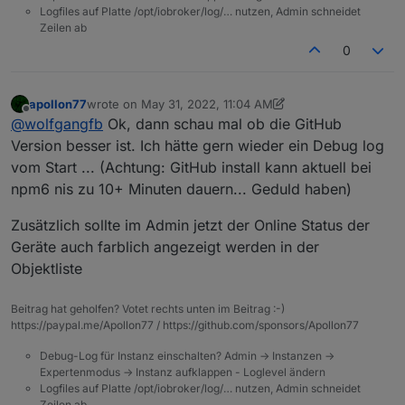
Logfiles auf Platte /opt/iobroker/log/… nutzen, Admin schneidet
Zeilen ab
0
apollon77
wrote on
May 31, 2022, 11:04 AM
last edited by apollon77
May 31, 2022, 1:05 PM
Offline
@
wolfgangfb
Ok, dann schau mal ob die GitHub
Version besser ist. Ich hätte gern wieder ein Debug log
vom Start ... (Achtung: GitHub install kann aktuell bei
npm6 nis zu 10+ Minuten dauern... Geduld haben)
Zusätzlich sollte im Admin jetzt der Online Status der
Geräte auch farblich angezeigt werden in der
Objektliste
Beitrag hat geholfen? Votet rechts unten im Beitrag :-)
https://paypal.me/Apollon77 / https://github.com/sponsors/Apollon77
Debug-Log für Instanz einschalten? Admin -> Instanzen ->
Expertenmodus -> Instanz aufklappen - Loglevel ändern
Logfiles auf Platte /opt/iobroker/log/… nutzen, Admin schneidet
Zeilen ab