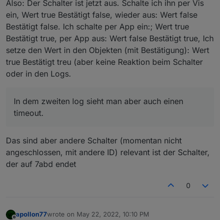
	2022-05-22 16:30:55.536	debug	HTTP-Local
Also: Der Schalter ist jetzt aus. Schalte ich ihn per Vis
meross.0

ein, Wert true Bestätigt false, wieder aus: Wert false
	2022-05-22 16:30:55.536	debug	1909122
Bestätigt false. Ich schalte per App ein:; Wert true
Bestätigt true, per App aus: Wert false Bestätigt true, Ich
setze den Wert in den Objekten (mit Bestätigung): Wert
true Bestätigt treu (aber keine Reaktion beim Schalter
oder in den Logs.
In dem zweiten log sieht man aber auch einen
timeout.
Das sind aber andere Schalter (momentan nicht
angeschlossen, mit andere ID) relevant ist der Schalter,
der auf 7abd endet
0
apollon77
wrote on
May 22, 2022, 10:10 PM
last edited by