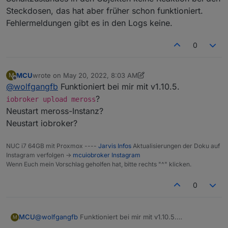
Steckdosen, das hat aber früher schon funktioniert.
Fehlermeldungen gibt es in den Logs keine.
0
MCU
wrote on
May 20, 2022, 8:03 AM
M
last edited by MCU
May 20, 2022, 10:04 AM
Offline
@
wolfgangfb
Funktioniert bei mir mit v1.10.5.
?
iobroker upload meross
Neustart meross-Instanz?
Neustart iobroker?
NUC i7 64GB mit Proxmox ----
Jarvis Infos
Aktualisierungen der Doku auf
Instagram verfolgen ->
mcuiobroker Instagram
Wenn Euch mein Vorschlag geholfen hat, bitte rechts "^" klicken.
0
MCU
@
wolfgangfb
Funktioniert bei mir mit v1.10.5.
M
iobroker upload meross
?