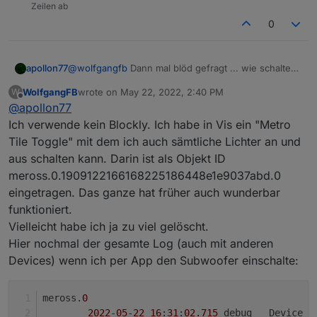
Zeilen ab
0
apollon77
@
wolfgangfb
Dann mal blöd gefragt ... wie schaltest
Du denn, weil im Log ist nur zu sehen das er
WolfgangFB
wrote on
May 22, 2022, 2:40 PM
W
zyklisch Verbrauchswerte abfragt. Kann es sein das
last edited by
Offline
@
apollon77
du "bestätigt" auf "true" hast? Oder im Blockly
"aktualisieren" und nicht "steuern" nutzt?
Ich verwende kein Blockly. Ich habe in Vis ein "Metro
Tile Toggle" mit dem ich auch sämtliche Lichter an und
aus schalten kann. Darin ist als Objekt ID
meross.0.1909122166168225186448e1e9037abd.0
eingetragen. Das ganze hat früher auch wunderbar
funktioniert.
Vielleicht habe ich ja zu viel gelöscht.
Hier nochmal der gesamte Log (auch mit anderen
Devices) wenn ich per App den Subwoofer einschalte:
meross.
0
2022
-
05
-
22
16
:
31
:
02.715
	debug	Device