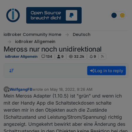
Skip to content
ioBroker Community Home
Deutsch
ioBroker Allgemein
Meross nur noch unidirektional
ioBroker Allgemein
134
9
32.2k
9
Log in to reply
WolfgangFB
wrote on
May 18, 2022, 9:26 AM
W
last edited by
Offline
Mein Meross Adapter (1.10.5) ist "grün" und wenn ich
mit der Handy App die Schaltsteckdosen schalte
werden mir in den Objekten auch die Zustände
(Schaltzustand und Leistung/Strom/Spannung) richtig
angezeigt. Umgekehrt bewirkt aber eine Änderung des
Schaltzustandes in den Objekten keine Reaktion bei den