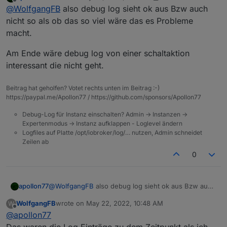
last edited by apollon77
May 22, 2022, 9:00 AM
Offline
@
WolfgangFB
also debug log sieht ok aus Bzw auch
nicht so als ob das so viel wäre das es Probleme
macht.
Am Ende wäre debug log von einer schaltaktion
interessant die nicht geht.
Beitrag hat geholfen? Votet rechts unten im Beitrag :-)
https://paypal.me/Apollon77 / https://github.com/sponsors/Apollon77
Debug-Log für Instanz einschalten? Admin -> Instanzen ->
Expertenmodus -> Instanz aufklappen - Loglevel ändern
Logfiles auf Platte /opt/iobroker/log/… nutzen, Admin schneidet
Zeilen ab
0
@
WolfgangFB
also debug log sieht ok aus Bzw auch
apollon77
nicht so als ob das so viel wäre das es Probleme
WolfgangFB
wrote on
May 22, 2022, 10:48 AM
W
macht.
Am Ende wäre debug log von einer schaltaktion
last edited by
Offline
@
apollon77
interessant die nicht geht.
Das waren die Log Einträge zu dem Zeitpunkt als ich