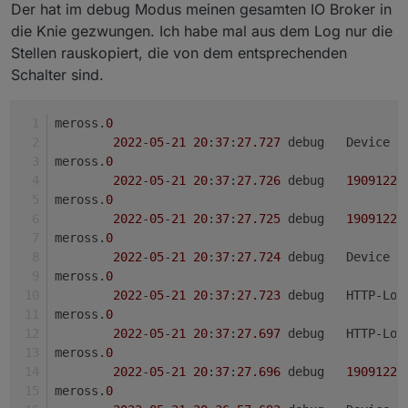
Der hat im debug Modus meinen gesamten IO Broker in
Der Subwoofer bleibt aus und richtigerweise wird
die Knie gezwungen. Ich habe mal aus dem Log nur die
auch als Leistung 0W angezeigt.
Stellen rauskopiert, die von dem entsprechenden
Schalter sind.
meross.
0
2022
-
05
-
21
20
:
37
:
27.727
	debug	Device
meross.
0
2022
-
05
-
21
20
:
37
:
27.726
	debug	
19091221
meross.
0
2022
-
05
-
21
20
:
37
:
27.725
	debug	
19091221
meross.
0
2022
-
05
-
21
20
:
37
:
27.724
	debug	Devic
meross.
0
2022
-
05
-
21
20
:
37
:
27.723
	debug	HTTP
meross.
0
2022
-
05
-
21
20
:
37
:
27.697
	debug	HTTP-
meross.
0
2022
-
05
-
21
20
:
37
:
27.696
	debug	
19091221
meross.
0