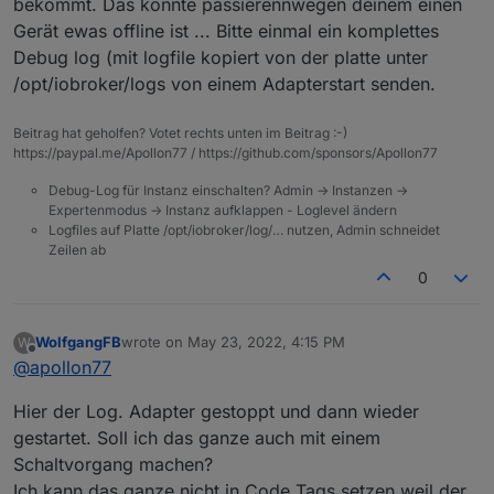
bekommt. Das könnte passierennwegen deinem einen
Gerät ewas offline ist ... Bitte einmal ein komplettes
Debug log (mit logfile kopiert von der platte unter
/opt/iobroker/logs von einem Adapterstart senden.
Beitrag hat geholfen? Votet rechts unten im Beitrag :-)
https://paypal.me/Apollon77 / https://github.com/sponsors/Apollon77
Debug-Log für Instanz einschalten? Admin -> Instanzen ->
Expertenmodus -> Instanz aufklappen - Loglevel ändern
Logfiles auf Platte /opt/iobroker/log/… nutzen, Admin schneidet
Zeilen ab
0
WolfgangFB
wrote on
May 23, 2022, 4:15 PM
W
last edited by
Offline
@
apollon77
Hier der Log. Adapter gestoppt und dann wieder
gestartet. Soll ich das ganze auch mit einem
Schaltvorgang machen?
Ich kann das ganze nicht in Code Tags setzen weil der