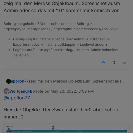
Offline
zeig mal den Meross Objektbaum. Screenshot ausm
Admin oder so das mit ".0" kommt mir komisch vor ...
Beitrag hat geholfen? Votet rechts unten im Beitrag :-)
https://paypal.me/Apollon77 / https://github.com/sponsors/Apollon77
Debug-Log für Instanz einschalten? Admin -> Instanzen ->
Expertenmodus -> Instanz aufklappen - Loglevel ändern
Logfiles auf Platte /opt/iobroker/log/… nutzen, Admin schneidet
Zeilen ab
0
apollon77
zeig mal den Meross Objektbaum. Screenshot ausm
Admin oder so das mit ".0" kommt mir komisch vor ...
WolfgangFB
wrote on
May 23, 2022, 3:09 PM
W
last edited by
Offline
@
apollon77
Hier die Objekte. Der Switch state heißt aber schon
immer .0