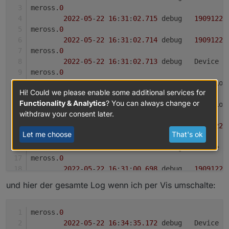
meross.
0
2022
-
05
-
22
16
:
31
:
02.715
	debug	
19091221
meross.
0
2022
-
05
-
22
16
:
31
:
02.714
	debug	
19091221
meross.
0
2022
-
05
-
22
16
:
31
:
02.713
	debug	Devic
meross.
0
2022
-
05
-
22
16
:
31
:
02.713
	debug	HTTP
Hi! Could we please enable some additional services for
meross.
0
Functionality & Analytics
? You can always change or
2022
-
05
-
22
16
:
31
:
02.700
	debug	HTTP-
withdraw your consent later.
meross.
0
2022
-
05
-
22
16
:
31
:
02.699
	debug	
19091221
Let me choose
That's ok
meross.
0
2022
-
05
-
22
16
:
31
:
00.698
	debug	Device
meross.
0
2022
-
05
-
22
16
:
31
:
00.698
	debug	
19091221
meross.
0
und hier der gesamte Log wenn ich per Vis umschalte:
2022
-
05
-
22
16
:
31
:
00.697
	debug	
19091221
meross.
0
2022
-
05
-
22
16
:
31
:
00.696
	debug	Device: 
meross.
0
meross.
0
2022
-
05
-
22
16
:
34
:
35.172
	debug	Device