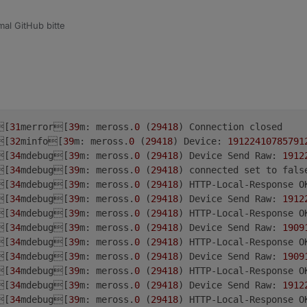
al GitHub bitte
[
31
merror[
39
m: meross.
0
 (
29418
) Connection closed
[
32
minfo[
39
m: meross.
0
 (
29418
) Device: 
19122410785791
[
34
mdebug[
39
m: meross.
0
 (
29418
) Device Send Raw: 
1912
[
34
mdebug[
39
m: meross.
0
 (
29418
) connected set to fals
[
34
mdebug[
39
m: meross.
0
 (
29418
) HTTP-Local-Response O
[
34
mdebug[
39
m: meross.
0
 (
29418
) Device Send Raw: 
1912
[
34
mdebug[
39
m: meross.
0
 (
29418
) HTTP-Local-Response O
[
34
mdebug[
39
m: meross.
0
 (
29418
) Device Send Raw: 
1909
[
34
mdebug[
39
m: meross.
0
 (
29418
) HTTP-Local-Response O
[
34
mdebug[
39
m: meross.
0
 (
29418
) Device Send Raw: 
1909
[
34
mdebug[
39
m: meross.
0
 (
29418
) HTTP-Local-Response O
[
34
mdebug[
39
m: meross.
0
 (
29418
) Device Send Raw: 
1912
[
34
mdebug[
39
m: meross.
0
 (
29418
) HTTP-Local-Response O