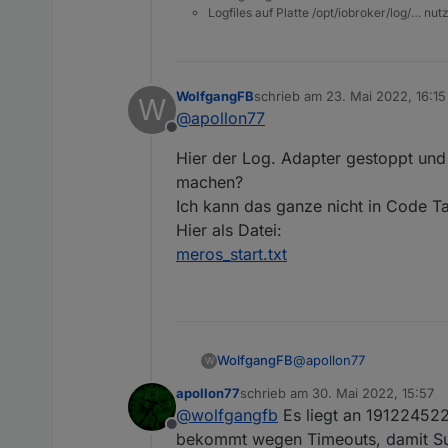
Logfiles auf Platte /opt/iobroker/log/… nu
WolfgangFB
schrieb am
23. Mai 2022, 16:15
W
zuletzt editiert von
@
apollon77
Offline
Hier der Log. Adapter gestoppt und
machen?
Ich kann das ganze nicht in Code Ta
Hier als Datei:
meros_start.txt
@
apollon77
WolfgangFB
W
apollon77
schrieb am
30. Mai 2022, 15:57
Hier der Log. Adapter g
zuletzt editiert von
@
wolfgangfb
Es liegt an 191224522
Ich kann das ganze nicht
Offline
Hier als Datei:
bekommt wegen Timeouts, damit Subsc