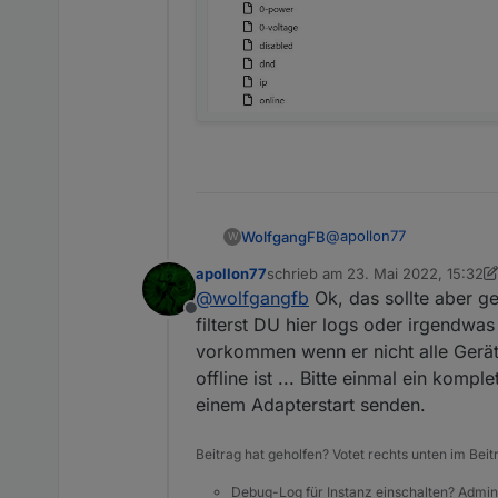
@
apollon77
WolfgangFB
W
apollon77
schrieb am
23. Mai 2022, 15:32
Hier die Objekte. Der Sw
zuletzt editiert von apollon77
@
wolfgangfb
Ok, das sollte aber ge
Offline
filterst DU hier logs oder irgendwa
vorkommen wenn er nicht alle Gerät
offline ist ... Bitte einmal ein komp
einem Adapterstart senden.
Beitrag hat geholfen? Votet rechts unten im Beit
Debug-Log für Instanz einschalten? Admin