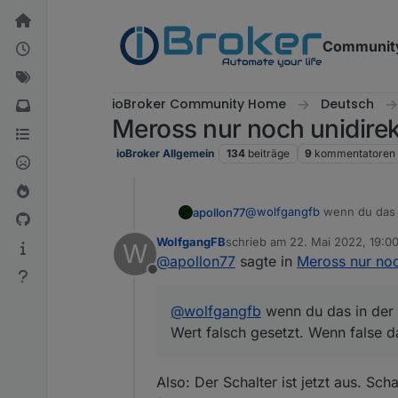
Weiter zum Inhalt
Communit
ioBroker Community Home
Deutsch
Meross nur noch unidirek
ioBroker Allgemein
134
beiträge
9
kommentatoren
@
wolfgangfb
wenn du das i
apollon77
gesetzt. Wenn false dann m
WolfgangFB
schrieb am
22. Mai 2022, 19:0
W
In dem zweiten log sieht m
zuletzt editiert von
@
apollon77
sagte in
Meross nur noc
Offline
@
wolfgangfb
wenn du das in der 
Wert falsch gesetzt. Wenn false 
Also: Der Schalter ist jetzt aus. Scha