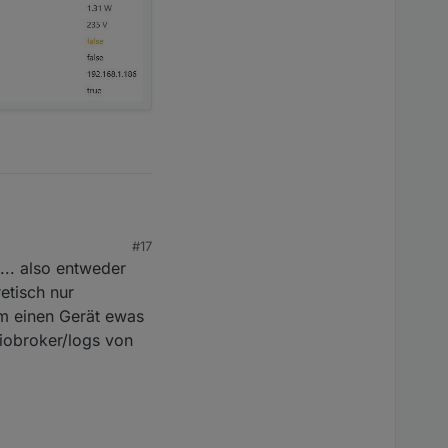
#17
... also entweder
etisch nur
em einen Gerät ewas
t/iobroker/logs von