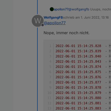
apollon77
@
wolfgangfb
Uuups, nochm
WolfgangFB
schrieb am
1. Juni 2022, 13:16
W
zuletzt editiert von
@
apollon77
Offline
Nope, immer noch nicht.
2022
-
06
-
01
15
:
14
:
25.828
  - 
2022
-
06
-
01
15
:
14
:
25.839
  - 
2022
-
06
-
01
15
:
14
:
25.840
  - 
2022
-
06
-
01
15
:
14
:
25.843
  - 
2022
-
06
-
01
15
:
14
:
25.874
  - 
2022
-
06
-
01
15
:
14
:
25.875
  - 
2022
-
06
-
01
15
:
14
:
25.876
  - 
2022
-
06
-
01
15
:
14
:
25.877
  - 
2022
-
06
-
01
15
:
14
:
25.878
  - 
2022
-
06
-
01
15
:
14
:
25.879
  - 
2022
-
06
-
01
15
:
14
:
25.880
  - 
2022
-
06
-
01
15
:
14
:
25.881
  - 
2022
-
06
-
01
15
:
14
:
25.883
  - 