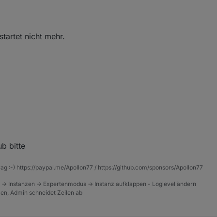
tartet nicht mehr.
r Adapter startet nicht mehr.
b bitte
rag :-) https://paypal.me/Apollon77 / https://github.com/sponsors/Apollon77
 -> Instanzen -> Expertenmodus -> Instanz aufklappen - Loglevel ändern
tzen, Admin schneidet Zeilen ab