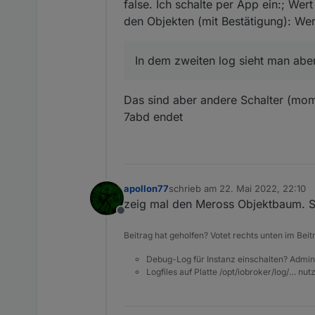
false. Ich schalte per App ein:; Wert
den Objekten (mit Bestätigung): Wert
In dem zweiten log sieht man aber
Das sind aber andere Schalter (mome
7abd endet
apollon77
schrieb am
22. Mai 2022, 22:10
zuletzt editiert von
zeig mal den Meross Objektbaum. S
Offline
Beitrag hat geholfen? Votet rechts unten im Beit
Debug-Log für Instanz einschalten? Admin
Logfiles auf Platte /opt/iobroker/log/… nu