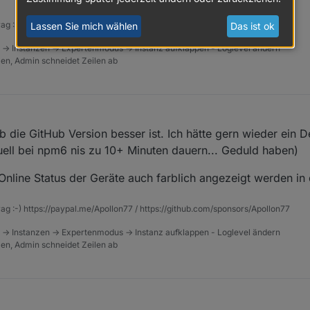
rag :-) https://paypal.me/Apollon77 / https://github.com/sponsors/Apollon77
Lassen Sie mich wählen
Das ist ok
 -> Instanzen -> Expertenmodus -> Instanz aufklappen - Loglevel ändern
tzen, Admin schneidet Zeilen ab
 die GitHub Version besser ist. Ich hätte gern wieder ein 
ktuell bei npm6 nis zu 10+ Minuten dauern... Geduld haben)
 Online Status der Geräte auch farblich angezeigt werden in 
rag :-) https://paypal.me/Apollon77 / https://github.com/sponsors/Apollon77
 -> Instanzen -> Expertenmodus -> Instanz aufklappen - Loglevel ändern
tzen, Admin schneidet Zeilen ab