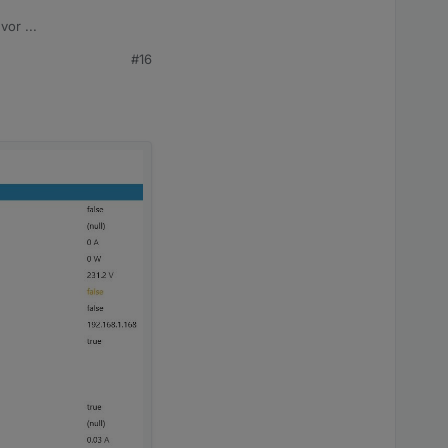
or ...
#16