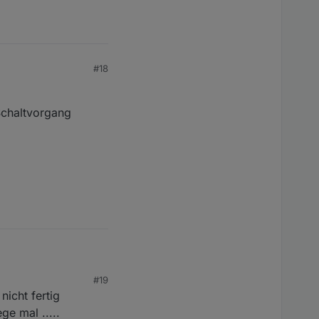
#18
Schaltvorgang
#19
Schaltvorgang machen?
icht fertig
ge mal .....