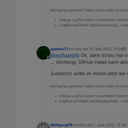
meros_start.txt
Beitrag hat geholfen? Votet rechts unten im Beit
Debug-Log für Instanz einschalten? Admin
Logfiles auf Platte /opt/iobroker/log/… nu
apollon77
schrieb am
31. Mai 2022, 11:04
zuletzt editiert von apollon77
@
wolfgangfb
Ok, dann schau mal ob
Offline
... (Achtung: GitHub install kann a
Zusätzlich sollte im Admin jetzt der
Beitrag hat geholfen? Votet rechts unten im Beit
Debug-Log für Instanz einschalten? Admin
Logfiles auf Platte /opt/iobroker/log/… nu
WolfgangFB
schrieb am
1. Juni 2022, 12:36
zuletzt editiert von