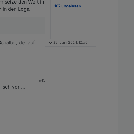
Ich setze den Wert in
107 ungelesen
r in den Logs.
chalter, der auf
28. Juni 2024, 12:56
#15
sch vor ...