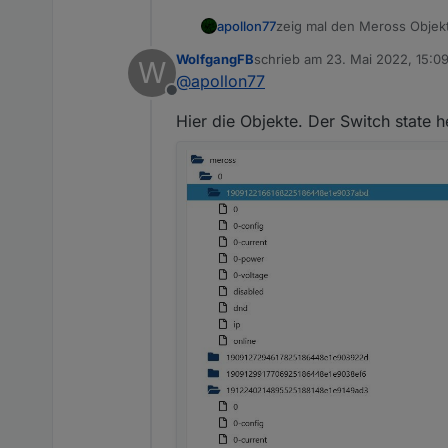
apollon77
zeig mal den Meross Objekt
WolfgangFB
schrieb am
23. Mai 2022, 15:0
W
zuletzt editiert von
@
apollon77
Offline
Hier die Objekte. Der Switch state 