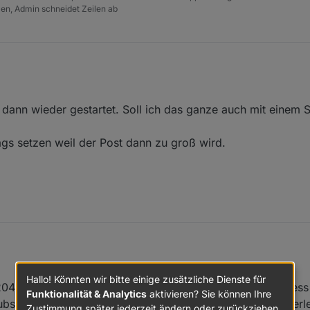
tzen, Admin schneidet Zeilen ab
 dann wieder gestartet. Soll ich das ganze auch mit einem 
gs setzen weil der Post dann zu groß wird.
estoppt und dann wieder gestartet. Soll ich das ganze auch mit einem 
Hallo! Könnten wir bitte einige zusätzliche Dienste für
0422125188148e1e914991f was den Initialisierungsprozess n
 in Code Tags setzen weil der Post dann zu groß wird.
Funktionalität & Analytics
aktivieren? Sie können Ihre
ribed er aktuell gar nicht auf State updates ... ich überle
Zustimmung später jederzeit ändern oder zurückziehen.