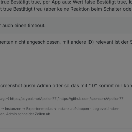
 true Bestätigt true, per App aus: Wert false Bestätigt true, 
 true Bestätigt treu (aber keine Reaktion beim Schalter ode
 auch einen timeout.
ntan nicht angeschlossen, mit andere ID) relevant ist der S
creenshot ausm Admin oder so das mit ".0" kommt mir komi
rag :-) https://paypal.me/Apollon77 / https://github.com/sponsors/Apollon77
 -> Instanzen -> Expertenmodus -> Instanz aufklappen - Loglevel ändern
tzen, Admin schneidet Zeilen ab