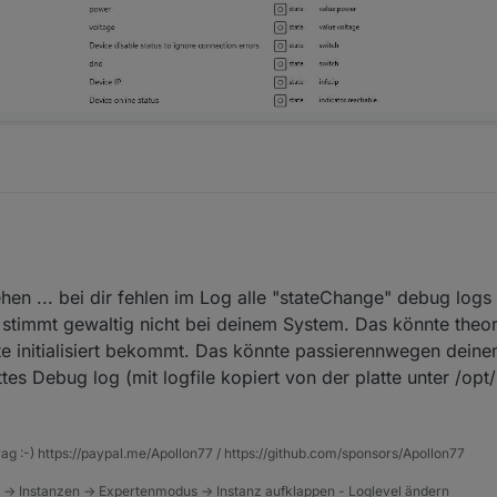
itch state heißt aber schon immer .0
hen ... bei dir fehlen im Log alle "stateChange" debug logs 
s stimmt gewaltig nicht bei deinem System. Das könnte theor
e initialisiert bekommt. Das könnte passierennwegen dein
lettes Debug log (mit logfile kopiert von der platte unter /op
rag :-) https://paypal.me/Apollon77 / https://github.com/sponsors/Apollon77
 -> Instanzen -> Expertenmodus -> Instanz aufklappen - Loglevel ändern