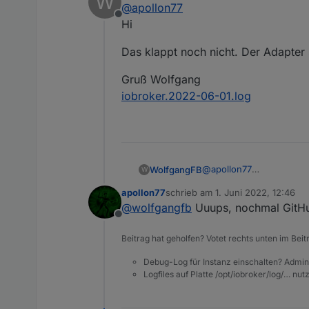
W
@
apollon77
Offline
Hi
Das klappt noch nicht. Der Adapter s
Gruß Wolfgang
iobroker.2022-06-01.log
@
apollon77
WolfgangFB
W
Hi
apollon77
schrieb am
1. Juni 2022, 12:46
Das klappt noch nicht. De
zuletzt editiert von
@
wolfgangfb
Uuups, nochmal GitHu
Offline
Gruß Wolfgang
iobroker.2022-06-01.log
Beitrag hat geholfen? Votet rechts unten im Beit
Debug-Log für Instanz einschalten? Admin
Logfiles auf Platte /opt/iobroker/log/… nu