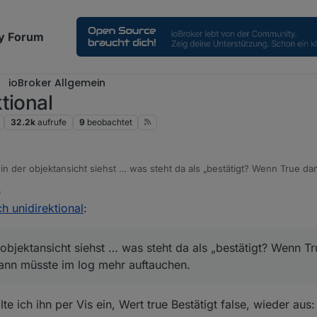
y Forum
ioBroker Allgemein
tional
32.2k
aufrufe
9
beobachtet
n der objektansicht siehst … was steht da als „bestätigt? Wenn True da
üsste im log mehr auftauchen.
0
an aber auch einen timeout. Vllt das Gerät mal neu starten Bzw stromlo
h unidirektional
:
objektansicht siehst … was steht da als „bestätigt? Wenn T
dann müsste im log mehr auftauchen.
lte ich ihn per Vis ein, Wert true Bestätigt false, wieder aus: