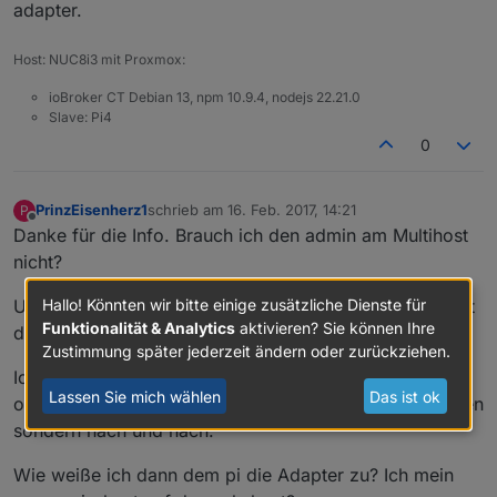
adapter.
Host: NUC8i3 mit Proxmox:
ioBroker CT Debian 13, npm 10.9.4, nodejs 22.21.0
Slave: Pi4
0
PrinzEisenherz1
schrieb am
16. Feb. 2017, 14:21
P
zuletzt editiert von
Offline
Danke für die Info. Brauch ich den admin am Multihost
nicht?
Und wie sieht es mit der nodeversion aus? Welche läuft
Hallo! Könnten wir bitte einige zusätzliche Dienste für
Funktionalität & Analytics
aktivieren? Sie können Ihre
da noch auf m Pi 1?
Zustimmung später jederzeit ändern oder zurückziehen.
Ich möchte einfach die Adapter auslagern die nicht so
Lassen Sie mich wählen
Das ist ok
oft aktualisieren. Und die nicht auf einmal ruberschieben
sondern nach und nach.
Wie weiße ich dann dem pi die Adapter zu? Ich mein