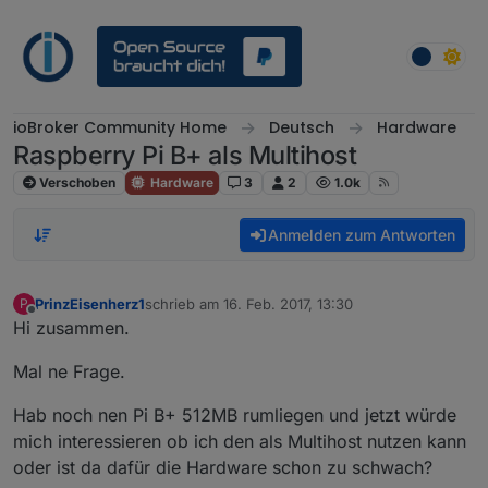
Weiter zum Inhalt
ioBroker Community Home
Deutsch
Hardware
Raspberry Pi B+ als Multihost
Verschoben
Hardware
3
2
1.0k
Anmelden zum Antworten
PrinzEisenherz1
schrieb am
16. Feb. 2017, 13:30
P
zuletzt editiert von
Offline
Hi zusammen.
Mal ne Frage.
Hab noch nen Pi B+ 512MB rumliegen und jetzt würde
mich interessieren ob ich den als Multihost nutzen kann
oder ist da dafür die Hardware schon zu schwach?