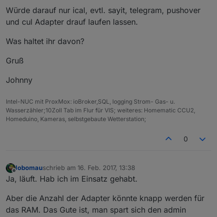
Würde darauf nur ical, evtl. sayit, telegram, pushover
und cul Adapter drauf laufen lassen.
Was haltet ihr davon?
Gruß
Johnny
Intel-NUC mit ProxMox: ioBroker,SQL, logging Strom- Gas- u.
Wasserzähler;10Zoll Tab im Flur für VIS; weiteres: Homematic CCU2,
Homeduino, Kameras, selbstgebaute Wetterstation;
0
lobomau
schrieb am
16. Feb. 2017, 13:38
zuletzt editiert von
Offline
Ja, läuft. Hab ich im Einsatz gehabt.
Aber die Anzahl der Adapter könnte knapp werden für
das RAM. Das Gute ist, man spart sich den admin