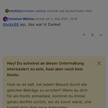
vikk88
@
christian-wöhrle
schreib mal Deckenfluter klein
V
Christian Wöhrle
schrieb am
2. Mai 2021, 14:13
zuletzt editiert von
Offline
@
vikk88
jep, das war's! Danke!
0
Hey! Du scheinst an dieser Unterhaltung
interessiert zu sein, hast aber noch kein
Konto.
Hast du es satt, bei jedem Besuch durch die
gleichen Beiträge zu scrollen? Wenn du dich
für ein Konto anmeldest, kommst du immer
genau dorthin zurück, wo du zuvor warst, und
kannst dich über neue Antworten