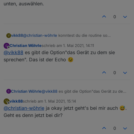
unten, auswählen.
0
vikk88
@
christian-wöhrle
konntest du die routine so
V
abspeichern? Ich muss immer noch einen echo, ganz
Christian Wöhrle
schrieb am
1. Mai 2021, 14:11
unten, auswählen.
zuletzt editiert von
Offline
@
vikk88
es gibt die Option"das Gerät zu dem sie
sprechen". Das ist der Echo 😉
0
Christian Wöhrle
@
vikk88
es gibt die Option"das Gerät zu dem
sie sprechen". Das ist der Echo 😉
vikk88
schrieb am
1. Mai 2021, 15:14
V
zuletzt editiert von
Offline
@
christian-wöhrle
ja okay jetzt geht's bei mir auch 😅.
Geht es denn jetzt bei dir?
0