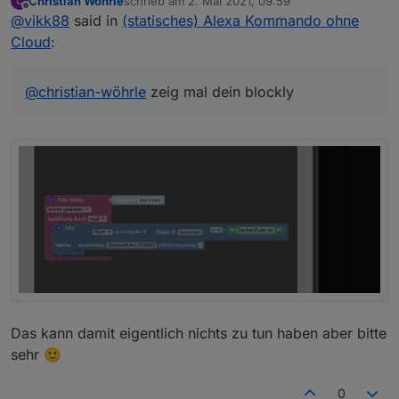
Christian Wöhrle
schrieb am
2. Mai 2021, 09:59
zuletzt editiert von
Offline
@
vikk88
said in
(statisches) Alexa Kommando ohne
Cloud
:
@
christian-wöhrle
zeig mal dein blockly
Das kann damit eigentlich nichts zu tun haben aber bitte
sehr 🙂
0