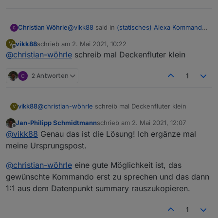
@
vikk88
said in
(statisches) Alexa Kommando
Christian Wöhrle
ohne Cloud
:
vikk88
schrieb am
2. Mai 2021, 10:22
V
zuletzt editiert von
Offline
@
christian-wöhrle
schreib mal Deckenfluter klein
@
christian-wöhrle
zeig mal dein blockly
2 Antworten
1
vikk88
@
christian-wöhrle
schreib mal Deckenfluter klein
V
Jan-Philipp Schmidtmann
schrieb am
2. Mai 2021, 12:07
zuletzt editiert von
Offline
@
vikk88
Genau das ist die Lösung! Ich ergänze mal
meine Ursprungspost.
Das kann damit eigentlich nichts zu tun haben
aber bitte sehr 🙂
@
christian-wöhrle
eine gute Möglichkeit ist, das
gewünschte Kommando erst zu sprechen und das dann
1:1 aus dem Datenpunkt summary rauszukopieren.
1