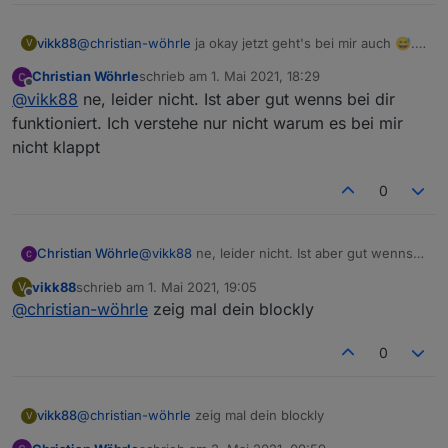
vikk88
@
christian-wöhrle
ja okay jetzt geht's bei mir auch 😅.
V
Geht es denn jetzt bei dir?
Christian Wöhrle
schrieb am
1. Mai 2021, 18:29
zuletzt editiert von
Offline
@
vikk88
ne, leider nicht. Ist aber gut wenns bei dir
funktioniert. Ich verstehe nur nicht warum es bei mir
nicht klappt
0
Christian Wöhrle
@
vikk88
ne, leider nicht. Ist aber gut wenns
bei dir funktioniert. Ich verstehe nur nicht
vikk88
schrieb am
1. Mai 2021, 19:05
V
warum es bei mir nicht klappt
zuletzt editiert von
Offline
@
christian-wöhrle
zeig mal dein blockly
0
vikk88
@
christian-wöhrle
zeig mal dein blockly
V