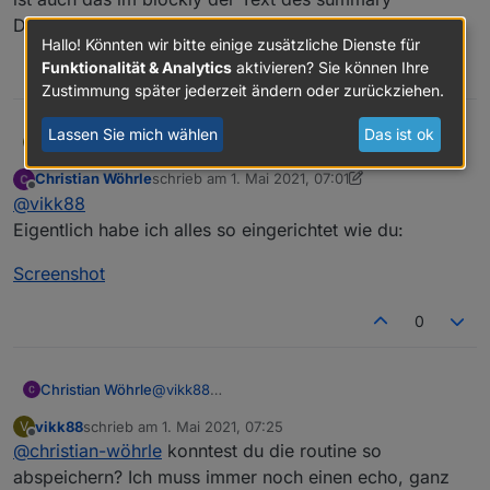
nächsten Schritt nun, ob
Datenpunktes alles klein geschrieben ist.
summary="ist die wäsche fertig".
Hallo! Könnten wir bitte einige zusätzliche Dienste für
Wenn ja, dann führt eure Aktion
Funktionalität & Analytics
aktivieren? Sie können Ihre
0
aus. Bei mir wird über "speak"
Zustimmung später jederzeit ändern oder zurückziehen.
eine Antwort ausgegeben (siehe
Bild). Achtung: das Kommando
Lassen Sie mich wählen
Das ist ok
vikk88
@
christian-wöhrle
hast du bei der routine die
V
muss komplett klein geschrieben
benutzerdefinierte Aktion auf Stopp eingestellt? Wichtig
werden!
Christian Wöhrle
schrieb am
1. Mai 2021, 07:01
ist auch das im blockly der Text des summary
zuletzt editiert von Christian Wöhrle
5. Jan. 2021,
Offline
@
vikk88
Datenpunktes alles klein geschrieben ist.
Eigentlich habe ich alles so eingerichtet wie du:
Screenshot
0
@
vikk88
Christian Wöhrle
Eigentlich habe ich alles so eingerichtet wie
vikk88
schrieb am
1. Mai 2021, 07:25
V
du:
Screenshot
zuletzt editiert von
Offline
@
christian-wöhrle
konntest du die routine so
abspeichern? Ich muss immer noch einen echo, ganz