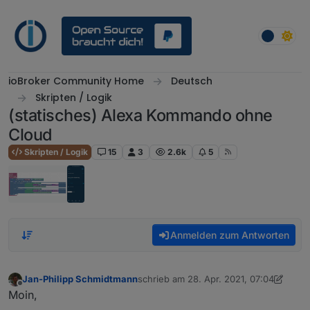
Weiter zum Inhalt
ioBroker Community Home
Deutsch
Skripten / Logik
(statisches) Alexa Kommando ohne
Cloud
Skripten / Logik
15
3
2.6k
5
Anmelden zum Antworten
Jan-Philipp Schmidtmann
schrieb am
28. Apr. 2021, 07:04
zuletzt editiert von Jan-Philipp Schmid
Offline
Moin,