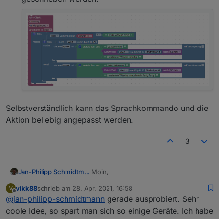
Selbstverständlich kann das Sprachkommando und die
Aktion beliebig angepasst werden.
3
Moin,
Jan-Philipp Schmidtmann
vikk88
schrieb am
28. Apr. 2021, 16:58
V
ich war auf der Suche nach einer
zuletzt editiert von
Offline
@
jan-philipp-schmidtmann
gerade ausprobiert. Sehr
Möglichkeit, um mit
einfachen frei
definierbaren Alexa-Kommandos
Konkret wollte ich den Zustand meiner
coole Idee, so spart man sich so einige Geräte. Ich habe
ohne ioBroker-Cloud Aktionen in
Waschmaschine abfragen. Die