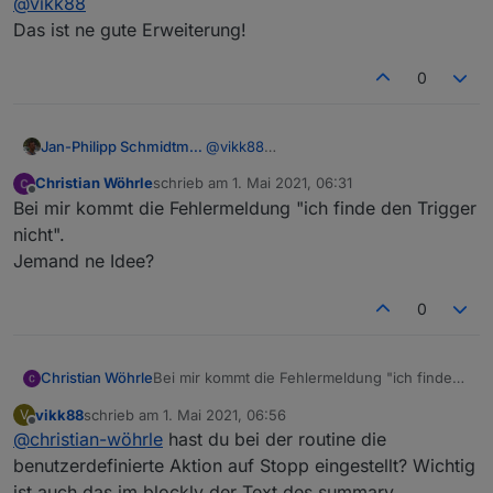
@
vikk88
Echo antwortet welcher auch angesprochen wird.
Das ist ne gute Erweiterung!
0
Jan-Philipp Schmidtmann
@
vikk88
Das ist ne gute Erweiterung!
Christian Wöhrle
schrieb am
1. Mai 2021, 06:31
zuletzt editiert von
Offline
Bei mir kommt die Fehlermeldung "ich finde den Trigger
nicht".
Jemand ne Idee?
0
Anlegen eines Skripts, z.B. in
Blockly
Christian Wöhrle
Bei mir kommt die Fehlermeldung "ich finde
Nun erstellt ihr ein Skript. In
den Trigger nicht".
diesem fügt ihr einen Trigger auf
vikk88
schrieb am
1. Mai 2021, 06:56
V
Jemand ne Idee?
zuletzt editiert von
Änderungen des Datenpunkts
Offline
@
christian-wöhrle
hast du bei der routine die
"history/summary" hinzu. In
benutzerdefinierte Aktion auf Stopp eingestellt? Wichtig
summary steht die letzte
ist auch das im blockly der Text des summary
erkannte Spracheingabe. Prüft im