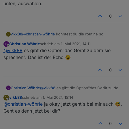
unten, auswählen.
0
vikk88
@
christian-wöhrle
konntest du die routine so
V
abspeichern? Ich muss immer noch einen echo, ganz
Christian Wöhrle
schrieb am
1. Mai 2021, 14:11
unten, auswählen.
zuletzt editiert von
Offline
@
vikk88
es gibt die Option"das Gerät zu dem sie
sprechen". Das ist der Echo 😉
0
Christian Wöhrle
@
vikk88
es gibt die Option"das Gerät zu dem
sie sprechen". Das ist der Echo 😉
vikk88
schrieb am
1. Mai 2021, 15:14
V
zuletzt editiert von
Offline
@
christian-wöhrle
ja okay jetzt geht's bei mir auch 😅.
Geht es denn jetzt bei dir?
0