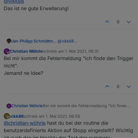
@
vikk88
Echo antwortet welcher auch angesprochen wird.
Das ist ne gute Erweiterung!
0
Jan-Philipp Schmidtmann
@
vikk88
Das ist ne gute Erweiterung!
Christian Wöhrle
schrieb am
1. Mai 2021, 06:31
zuletzt editiert von
Offline
Bei mir kommt die Fehlermeldung "ich finde den Trigger
nicht".
Jemand ne Idee?
0
Anlegen eines Skripts, z.B. in
Blockly
Christian Wöhrle
Bei mir kommt die Fehlermeldung "ich finde
Nun erstellt ihr ein Skript. In
den Trigger nicht".
diesem fügt ihr einen Trigger auf
vikk88
schrieb am
1. Mai 2021, 06:56
V
Jemand ne Idee?
zuletzt editiert von
Änderungen des Datenpunkts
Offline
@
christian-wöhrle
hast du bei der routine die
"history/summary" hinzu. In
benutzerdefinierte Aktion auf Stopp eingestellt? Wichtig
summary steht die letzte
ist auch das im blockly der Text des summary
erkannte Spracheingabe. Prüft im