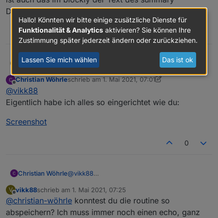
nächsten Schritt nun, ob
Datenpunktes alles klein geschrieben ist.
summary="ist die wäsche fertig".
Hallo! Könnten wir bitte einige zusätzliche Dienste für
Wenn ja, dann führt eure Aktion
Funktionalität & Analytics
aktivieren? Sie können Ihre
0
aus. Bei mir wird über "speak"
Zustimmung später jederzeit ändern oder zurückziehen.
eine Antwort ausgegeben (siehe
Bild). Achtung: das Kommando
Lassen Sie mich wählen
Das ist ok
vikk88
@
christian-wöhrle
hast du bei der routine die
V
muss komplett klein geschrieben
benutzerdefinierte Aktion auf Stopp eingestellt? Wichtig
werden!
Christian Wöhrle
schrieb am
1. Mai 2021, 07:01
ist auch das im blockly der Text des summary
zuletzt editiert von Christian Wöhrle
5. Jan. 2021,
Offline
@
vikk88
Datenpunktes alles klein geschrieben ist.
Eigentlich habe ich alles so eingerichtet wie du:
Screenshot
0
@
vikk88
Christian Wöhrle
Eigentlich habe ich alles so eingerichtet wie
vikk88
schrieb am
1. Mai 2021, 07:25
V
du:
Screenshot
zuletzt editiert von
Offline
@
christian-wöhrle
konntest du die routine so
abspeichern? Ich muss immer noch einen echo, ganz