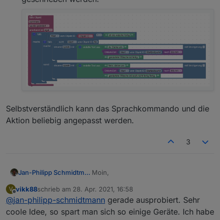
Selbstverständlich kann das Sprachkommando und die
Aktion beliebig angepasst werden.
3
Moin,
Jan-Philipp Schmidtmann
vikk88
schrieb am
28. Apr. 2021, 16:58
V
ich war auf der Suche nach einer
zuletzt editiert von
Offline
@
jan-philipp-schmidtmann
gerade ausprobiert. Sehr
Möglichkeit, um mit
einfachen frei
definierbaren Alexa-Kommandos
Konkret wollte ich den Zustand meiner
coole Idee, so spart man sich so einige Geräte. Ich habe
ohne ioBroker-Cloud Aktionen in
Waschmaschine abfragen. Die