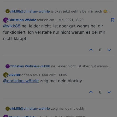
vikk88
@
christian-wöhrle
ja okay jetzt geht's bei mir auch 😅.
V
Geht es denn jetzt bei dir?
Christian Wöhrle
schrieb am
1. Mai 2021, 18:29
zuletzt editiert von
Offline
@
vikk88
ne, leider nicht. Ist aber gut wenns bei dir
funktioniert. Ich verstehe nur nicht warum es bei mir
nicht klappt
0
Christian Wöhrle
@
vikk88
ne, leider nicht. Ist aber gut wenns
bei dir funktioniert. Ich verstehe nur nicht
vikk88
schrieb am
1. Mai 2021, 19:05
V
warum es bei mir nicht klappt
zuletzt editiert von
Offline
@
christian-wöhrle
zeig mal dein blockly
0
vikk88
@
christian-wöhrle
zeig mal dein blockly
V