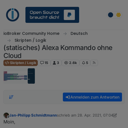
Weiter zum Inhalt
ioBroker Community Home
Deutsch
Skripten / Logik
(statisches) Alexa Kommando ohne
Cloud
Skripten / Logik
15
3
2.6k
5
Anmelden zum Antworten
Jan-Philipp Schmidtmann
schrieb am
28. Apr. 2021, 07:04
zuletzt editiert von Jan-Philipp Schmid
Offline
Moin,