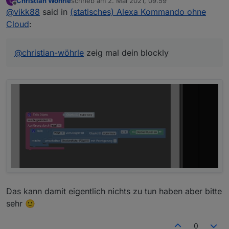
Christian Wöhrle
schrieb am
2. Mai 2021, 09:59
zuletzt editiert von
Offline
@
vikk88
said in
(statisches) Alexa Kommando ohne
Cloud
:
@
christian-wöhrle
zeig mal dein blockly
Das kann damit eigentlich nichts zu tun haben aber bitte
sehr 🙂
0