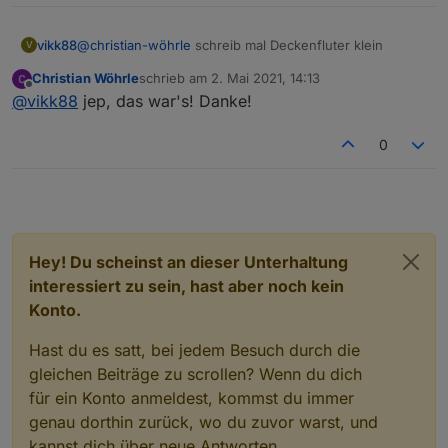
vikk88
@
christian-wöhrle
schreib mal Deckenfluter klein
V
Christian Wöhrle
schrieb am
2. Mai 2021, 14:13
zuletzt editiert von
Offline
@
vikk88
jep, das war's! Danke!
0
Hey! Du scheinst an dieser Unterhaltung
interessiert zu sein, hast aber noch kein
Konto.
Hast du es satt, bei jedem Besuch durch die
gleichen Beiträge zu scrollen? Wenn du dich
für ein Konto anmeldest, kommst du immer
genau dorthin zurück, wo du zuvor warst, und
kannst dich über neue Antworten