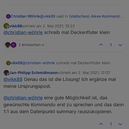
@
vikk88
said in
(statisches) Alexa Kommando
Christian Wöhrle
ohne Cloud
:
vikk88
schrieb am
2. Mai 2021, 10:22
V
zuletzt editiert von
Offline
@
christian-wöhrle
schreib mal Deckenfluter klein
@
christian-wöhrle
zeig mal dein blockly
2 Antworten
1
vikk88
@
christian-wöhrle
schreib mal Deckenfluter klein
V
Jan-Philipp Schmidtmann
schrieb am
2. Mai 2021, 12:07
zuletzt editiert von
Offline
@
vikk88
Genau das ist die Lösung! Ich ergänze mal
meine Ursprungspost.
Das kann damit eigentlich nichts zu tun haben
aber bitte sehr 🙂
@
christian-wöhrle
eine gute Möglichkeit ist, das
gewünschte Kommando erst zu sprechen und das dann
1:1 aus dem Datenpunkt summary rauszukopieren.
1