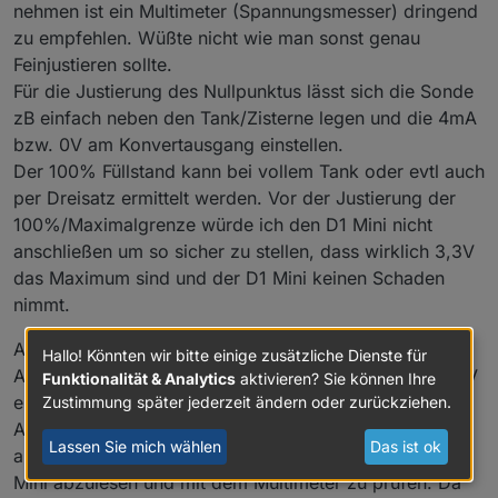
nehmen ist ein Multimeter (Spannungsmesser) dringend
zu empfehlen. Wüßte nicht wie man sonst genau
Feinjustieren sollte.
Für die Justierung des Nullpunktus lässt sich die Sonde
zB einfach neben den Tank/Zisterne legen und die 4mA
bzw. 0V am Konvertausgang einstellen.
Der 100% Füllstand kann bei vollem Tank oder evtl auch
per Dreisatz ermittelt werden. Vor der Justierung der
100%/Maximalgrenze würde ich den D1 Mini nicht
anschließen um so sicher zu stellen, dass wirklich 3,3V
das Maximum sind und der D1 Mini keinen Schaden
nimmt.
Als Software habe ich ESPEasy genutzt und hier den
Hallo! Könnten wir bitte einige zusätzliche Dienste für
Analogeingang per 2-Punkt Kalibrierung auf die 0-3,3V
Funktionalität & Analytics
aktivieren? Sie können Ihre
eingestellt. Sicher man kann auch mit der 0-1024
Zustimmung später jederzeit ändern oder zurückziehen.
Auflösung des Speicherbereichs arbeiten. So bin ich
Lassen Sie mich wählen
Das ist ok
aber extrem schnell in der Lage die Spannung am D1
Mini abzulesen und mit dem Multimeter zu prüfen. Da