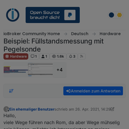
Weiter zum Inhalt
ioBroker Community Home
Deutsch
Hardware
Beispiel: Füllstandsmessung mit
Pegelsonde
Hardware
1
1
1.6k
3
+4
Anmelden zum Antworten
Ein ehemaliger Benutzer
schrieb am
26. Apr. 2021, 14:29
?
zuletzt editiert von Ein ehemaliger Benut
Offline
Hallo,
viele Wege führen nach Rom, da aber Wege mühselig