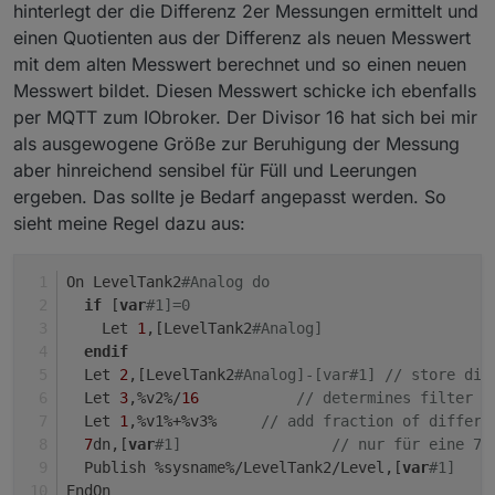
hinterlegt der die Differenz 2er Messungen ermittelt und
einen Quotienten aus der Differenz als neuen Messwert
mit dem alten Messwert berechnet und so einen neuen
Messwert bildet. Diesen Messwert schicke ich ebenfalls
per MQTT zum IObroker. Der Divisor 16 hat sich bei mir
als ausgewogene Größe zur Beruhigung der Messung
aber hinreichend sensibel für Füll und Leerungen
ergeben. Das sollte je Bedarf angepasst werden. So
sieht meine Regel dazu aus:
On LevelTank2
#Analog do
if
 [
var
#1]=0
    Let 
1
,[LevelTank2
#Analog]
endif
  Let 
2
,[LevelTank2
#Analog]-[var#1] // store dif
  Let 
3
,%v2%/
16
// determines filter s
  Let 
1
,%v1%+%v3%     
// add fraction of differe
7
dn,[
var
#1]                 // nur für eine 7 
  Publish %sysname%/LevelTank2/Level,[
var
#1]    
EndOn