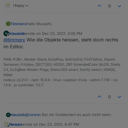
1 Reply
0
Hallo Musashi,
Timmerx
klausiob
wrote on
Dec 23, 2021, 3:05 PM
K
gibts ein Update von deiner Visu ?
last edited by
Offline
@
timmerx
Wie die Objekte heissen, steht doch rechts
Wie heißen die Objekte die du benutzt?
im Editor.
Danke
Pi4B, Pi3B+, Master-Slave, EchoPlus, 3xEchoDot, FireTVstick, Xiaomi
Sensoren, Fritzbox, DECT200, HS100, ZBT-ExtendedColor (ALDI), Shelly
2.5, 2xZigBee-Router-Plugs, Sileno 500 smart, Somfy switch, IONIQ5,
tibber
node.js: 22.21.0 - npm: 10.9.4 - linux: raspbian-trixie - admin 7.7.19 - vis
1.5.6 - js-controller: 7.0.7
0
@
newan
Bei mir funktioniert es auch nicht mehr.
klausiob
K
Newan
wrote on
Dec 23, 2021, 8:47 PM
2021-12-23 14:35:49.505 - error: bluelink.0 (
last edited by