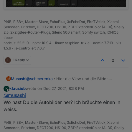
Pi4B, Pi3B+, Master-Slave, EchoPlus, 3xEchoDot, FireTVstick, Xiaomi
Sensoren, Fritzbox, DECT200, HS100, ZBT-ExtendedColor (ALDI), Shelly
2.5, 2xZigBee-Router-Plugs, Sileno 500 smart, Somfy switch, IONIQ5,
tibber
node.js: 22.21.0 - npm: 10.9.4 - linux: raspbian-trixie - admin 7.7.19 - vis
1.5.6 - js-controller: 7.0.7
L
1 Reply
0
Musashi
@
schmerenko
: Hier die View und die Bilder.
M
Funktioniert aber noch nicht alles! Ich werde dann
klausiob
wrote on
Dec 27, 2021, 8:58 PM
K
später nochmal hier updaten wenn ich alle Funktionen
last edited by
Offline
@
musashi
am Laufen habe. Wenn du was änderst/verbesserst,
gerne per PN.
Wo hast Du die Autobilder her? Ich bräuchte einen in
View_Ioniq5.rtf
weiss.
Pi4B, Pi3B+, Master-Slave, EchoPlus, 3xEchoDot, FireTVstick, Xiaomi
Sensoren, Fritzbox, DECT200, HS100, ZBT-ExtendedColor (ALDI), Shelly