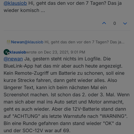
Offline
@
klausiob
Hi, geht das den vor den 7 Tagen? Das ja
2021-12-23 14:35:49.510 - error: bluelink.0 (
Ich habe einen IONIQ 5. Nach 7 Tagen schaltet er den
wieder komisch ...
Remote-Zugriff ab um 12V-Batterie zu schonen.
Könntest Du diesen Fehler noch abfangen?
0
Danke
Newan
@
klausiob
Hi, geht das den vor den 7 Tagen? Das ja
wieder komisch ...
klausiob
wrote on
Dec 23, 2021, 9:01 PM
K
last edited by
Offline
@
newan
Ja, gestern steht nichts im Logfile. Die
BlueLink-App hat das mir aber auch heute angezeigt.
Kein Remote-Zugriff um Batterie zu schonen, soll eine
kurze Strecke fahren, dann geht wieder alles. Also
längerer Text, kann ich beim nächsten Mal ein
Screenshot machen. Ist schon das 2. oder 3. Mal. Wenn
man sich aber mal ins Auto setzt und Motor anmacht,
geht es auch wieder. Aber die 12V-Batterie stand dann
auf "ACHTUNG" als letzte Warnstufe nach "WARNING".
Bin eine Runde gefahren dann stand wieder "OK" da
und der SOC-12V war auf 69.