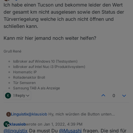
last edited by
Offline
Ich habe einen Tucson und bekomme leider den Wert
der gesamt km nicht ausgelesen sowie den Status der
Türverriegelung welche ich auch nicht öffnen und
schließen kann.
Kann mir hier jemand noch weiter helfen?
Gruß René
IoBroker auf Windows 10 (Testsystem)
IoBroker auf Intel Nuc i3 (Produktivsystem)
Homematic IP
Rolladenaktor Broll
Tür Sensoren
Samsung TAB A als Anzeige
K
1 Reply
0
Linguistix
@
klausiob
Hy, mich würden die Button unten
Dazu eine Antwort von HME Bluelink:
L
Interessieren kann man die bekommen oder wo
klausiob
wrote on
Jan 1, 2022, 4:39 PM
K
finde ich diese?
last edited by
Offline
@
linguistix
Da musst Du
@
Musashi
fragen. Die sind für
Gruß René