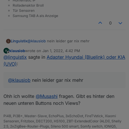
Homematic IP
Rolladenaktor Broll
Tür Sensoren
Samsung TAB A als Anzeige
0
Linguistix
@
klausiob
nein leider gar nix mehr
L
klausiob
wrote on
Jan 1, 2022, 4:42 PM
K
last edited by
Offline
@
linguistix
sagte in
Adapter Hyundai (Bluelink) oder KIA
(UVO)
:
@
klausiob
nein leider gar nix mehr
Ohh ich wollte
@
Musashi
fragen. GIbt es hinter den
neuen unteren Buttons noch Views?
Pi4B, Pi3B+, Master-Slave, EchoPlus, 3xEchoDot, FireTVstick, Xiaomi
Sensoren, Fritzbox, DECT200, HS100, ZBT-ExtendedColor (ALDI), Shelly
2.5, 2xZigBee-Router-Plugs, Sileno 500 smart, Somfy switch, IONIQ5,