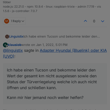
tibber
node.js: 22.21.0 - npm: 10.9.4 - linux: raspbian-trixie - admin 7.7.19 - vis
1.5.6 - js-controller: 7.0.7
M
1 Reply
0
Ich habe einen Tucson und bekomme leider den
Linguistix
L
Wert der gesamt km nicht ausgelesen sowie den
klausiob
wrote on
Jan 1, 2022, 5:01 PM
K
Status der Türverriegelung welche ich auch nicht
Kann mir hier jemand noch weiter helfen?
last edited by
Offline
@
linguistix
sagte in
Adapter Hyundai (Bluelink) oder KIA
öffnen und schließen kann.
(UVO)
:
Ich habe einen Tucson und bekomme leider den
Wert der gesamt km nicht ausgelesen sowie den
Status der Türverriegelung welche ich auch nicht
öffnen und schließen kann.
Kann mir hier jemand noch weiter helfen?