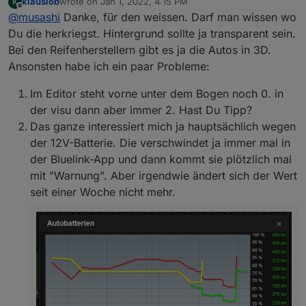
klausiob
wrote on
Jan 1, 2022, 4:15 PM
K
last edited by
Offline
@
musashi
Danke, für den weissen. Darf man wissen wo
Du die herkriegst. Hintergrund sollte ja transparent sein.
Bei den Reifenherstellern gibt es ja die Autos in 3D.
Ansonsten habe ich ein paar Probleme:
Im Editor steht vorne unter dem Bogen noch 0. in
der visu dann aber immer 2. Hast Du Tipp?
Das ganze interessiert mich ja hauptsächlich wegen
der 12V-Batterie. Die verschwindet ja immer mal in
der Bluelink-App und dann kommt sie plötzlich mal
mit "Warnung". Aber irgendwie ändert sich der Wert
seit einer Woche nicht mehr.