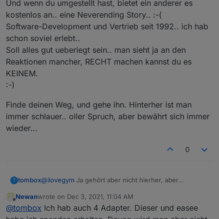
Und wenn du umgestellt hast, bietet ein anderer es
kostenlos an.. eine Neverending Story.. :-(
Software-Development und Vertrieb seit 1992.. ich hab
schon soviel erlebt..
Soll alles gut ueberlegt sein.. man sieht ja an den
Reaktionen mancher, RECHT machen kannst du es
KEINEM.
:-)
Finde deinen Weg, und gehe ihn. Hinterher ist man
immer schlauer.. oller Spruch, aber bewährt sich immer
wieder...
0
tombox
@
ilovegym
Ja gehört aber nicht hierher, aber
T
anscheinend kann man mit ioBroker gut Geld
Newan
wrote on
Dec 3, 2021, 11:04 AM
verdienen. Werde ich wohl auch auf Adapter
last edited by
Offline
@
tombox
Ich hab auch 4 Adapter. Dieser und easee
Abomodell umstellen