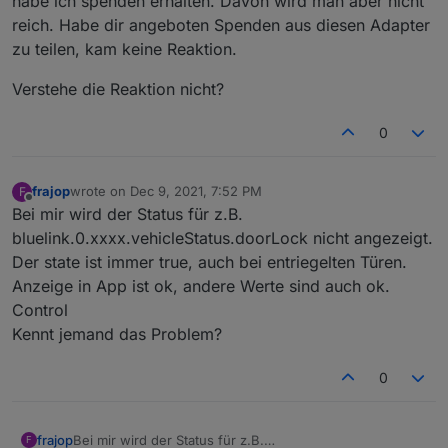
habe ich spenden erhalten. Davon wird man aber nicht
reich. Habe dir angeboten Spenden aus diesen Adapter
zu teilen, kam keine Reaktion.
Verstehe die Reaktion nicht?
0
frajop
wrote on
Dec 9, 2021, 7:52 PM
F
last edited by
Offline
Bei mir wird der Status für z.B.
bluelink.0.xxxx.vehicleStatus.doorLock nicht angezeigt.
Der state ist immer true, auch bei entriegelten Türen.
Anzeige in App ist ok, andere Werte sind auch ok.
Control
Kennt jemand das Problem?
0
frajop
Bei mir wird der Status für z.B.
F