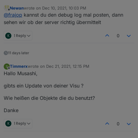
bluelink.0.xxxx.vehicleStatus.doorLock nicht angezeigt.
Newan
wrote on
Dec 10, 2021, 10:03 PM
Der state ist immer true, auch bei entriegelten Türen.
last edited by
Offline
@
frajop
kannst du den debug log mal posten, dann
Anzeige in App ist ok, andere Werte sind auch ok.
Control
sehen wir ob der server richtig übermittelt
Kennt jemand das Problem?
K
1 Reply
0
11 days later
Timmerx
wrote on
Dec 21, 2021, 12:15 PM
last edited by
Offline
Hallo Musashi,
gibts ein Update von deiner Visu ?
Wie heißen die Objekte die du benutzt?
Danke
K
1 Reply
0