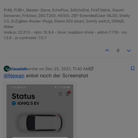
Pi4B, Pi3B+, Master-Slave, EchoPlus, 3xEchoDot, FireTVstick, Xiaomi
Sensoren, Fritzbox, DECT200, HS100, ZBT-ExtendedColor (ALDI), Shelly
2.5, 2xZigBee-Router-Plugs, Sileno 500 smart, Somfy switch, IONIQ5,
tibber
node.js: 22.21.0 - npm: 10.9.4 - linux: raspbian-trixie - admin 7.7.19 - vis
1.5.6 - js-controller: 7.0.7
0
klausiob
wrote on
Dec 25, 2021, 11:40 AM
K
last edited by klausiob
Dec 25, 2021, 12:49 PM
Offline
@
Newan
anbei noch der Screenshot