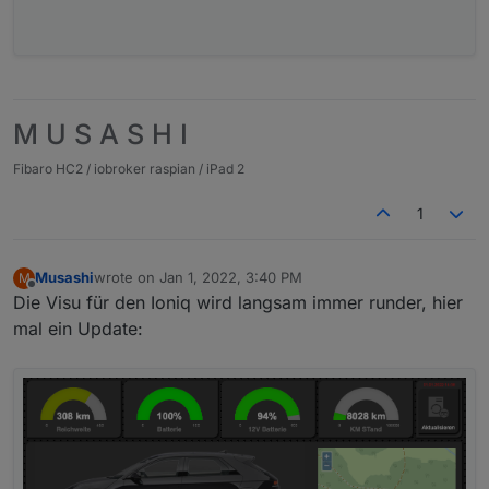
M U S A S H I
Fibaro HC2 / iobroker raspian / iPad 2
1
Musashi
wrote on
Jan 1, 2022, 3:40 PM
M
last edited by
Offline
Die Visu für den Ioniq wird langsam immer runder, hier
mal ein Update: