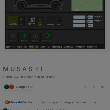
M U S A S H I
Fibaro HC2 / iobroker raspian / iPad 2
K
E
2 Replies
2
Die Visu für den Ioniq wird langsam immer runder,
Musashi
M
hier mal ein Update: