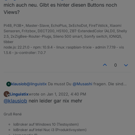
mich auch neu. GIbt es hinter diesen Buttons noch
Views?
Pi4B, Pi3B+, Master-Slave, EchoPlus, 3xEchoDot, FireTVstick, Xiaomi
Sensoren, Fritzbox, DECT200, HS100, ZBT-ExtendedColor (ALDI), Shelly
2.5, 2xZigBee-Router-Plugs, Sileno 500 smart, Somfy switch, IONIQ5,
tibber
node.js: 22.21.0 - npm: 10.9.4 - linux: raspbian-trixie - admin 7.7.19 - vis
1.5.6 - js-controller: 7.0.7
0
klausiob
@
linguistix
Da musst Du
@
Musashi
fragen. Die sind
K
für mich auch neu. GIbt es hinter diesen Buttons noch
Linguistix
wrote on
Jan 1, 2022, 4:40 PM
L
Views?
last edited by
Offline
@
klausiob
nein leider gar nix mehr
Gruß René
IoBroker auf Windows 10 (Testsystem)
IoBroker auf Intel Nuc i3 (Produktivsystem)