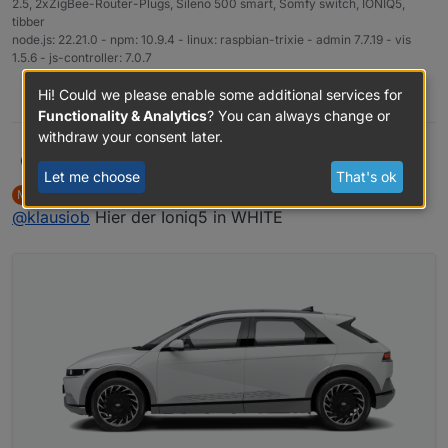
2.5, 2xZigBee-Router-Plugs, Sileno 500 smart, Somfy switch, IONIQ5,
tibber
node.js: 22.21.0 - npm: 10.9.4 - linux: raspbian-trixie - admin 7.7.19 - vis
1.5.6 - js-controller: 7.0.7
Hi! Could we please enable some additional services for
0
Functionality & Analytics
? You can always change or
withdraw your consent later.
klausiob
@
musashi
K
Let me choose
That's ok
Wo hast Du die Autobilder her? Ich bräuchte einen in
Musashi
wrote on
Jan 1, 2022, 3:21 PM
M
weiss.
last edited by
Offline
@
klausiob
Hier der Ioniq5 in WHITE