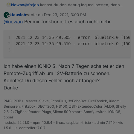
Newan
@
frajop
kannst du den debug log mal posten, dann
sehen wir ob der server richtig übermittelt
klausiob
wrote on
Dec 23, 2021, 3:00 PM
K
last edited by
Offline
@
newan
Bei mir funktioniert es auch nicht mehr.
2021-12-23 14:35:49.505 - error: bluelink.0 (1506
2021-12-23 14:35:49.510 - error: bluelink.0 (1506
Ich habe einen IONIQ 5. Nach 7 Tagen schaltet er den
Remote-Zugriff ab um 12V-Batterie zu schonen.
Könntest Du diesen Fehler noch abfangen?
Danke
Pi4B, Pi3B+, Master-Slave, EchoPlus, 3xEchoDot, FireTVstick, Xiaomi
Sensoren, Fritzbox, DECT200, HS100, ZBT-ExtendedColor (ALDI), Shelly
2.5, 2xZigBee-Router-Plugs, Sileno 500 smart, Somfy switch, IONIQ5,
tibber
node.js: 22.21.0 - npm: 10.9.4 - linux: raspbian-trixie - admin 7.7.19 - vis
1.5.6 - js-controller: 7.0.7