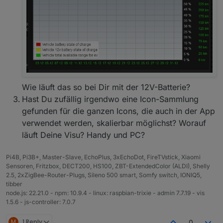
Wie läuft das so bei Dir mit der 12V-Batterie?
Hast Du zufällig irgendwo eine Icon-Sammlung
gefunden für die ganzen Icons, die auch in der App
verwendet werden, skalierbar möglichst? Worauf
läuft Deine Visu? Handy und PC?
Pi4B, Pi3B+, Master-Slave, EchoPlus, 3xEchoDot, FireTVstick, Xiaomi
Sensoren, Fritzbox, DECT200, HS100, ZBT-ExtendedColor (ALDI), Shelly
2.5, 2xZigBee-Router-Plugs, Sileno 500 smart, Somfy switch, IONIQ5,
tibber
node.js: 22.21.0 - npm: 10.9.4 - linux: raspbian-trixie - admin 7.7.19 - vis
1.5.6 - js-controller: 7.0.7
M
1 Reply
0