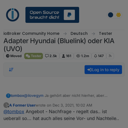
Skip to content
ioBroker Community Home
Deutsch
Tester
Adapter Hyundai (Bluelink) oder KIA
(UVO)
Moved
Tester
2.5k
161
1.2m
147
Log in to reply
tombox
@
ilovegym
Ja gehört aber nicht hierher, aber
T
anscheinend kann man mit ioBroker gut Geld
A Former User
wrote on
Dec 3, 2021, 10:02 AM
?
verdienen. Werde ich wohl auch auf Adapter
last edited by
Offline
@
tombox
Angebot - Nachfrage - regelt das.. ist
Abomodell umstellen
ueberall so... hat auch alles seine Vor- und Nachteile..