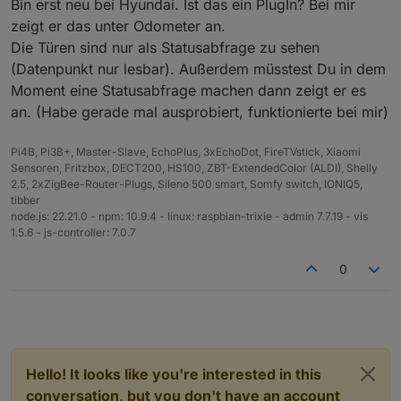
Bin erst neu bei Hyundai. Ist das ein PlugIn? Bei mir
zeigt er das unter Odometer an.
Die Türen sind nur als Statusabfrage zu sehen
(Datenpunkt nur lesbar). Außerdem müsstest Du in dem
Moment eine Statusabfrage machen dann zeigt er es
an. (Habe gerade mal ausprobiert, funktionierte bei mir)
Pi4B, Pi3B+, Master-Slave, EchoPlus, 3xEchoDot, FireTVstick, Xiaomi
Sensoren, Fritzbox, DECT200, HS100, ZBT-ExtendedColor (ALDI), Shelly
2.5, 2xZigBee-Router-Plugs, Sileno 500 smart, Somfy switch, IONIQ5,
tibber
node.js: 22.21.0 - npm: 10.9.4 - linux: raspbian-trixie - admin 7.7.19 - vis
1.5.6 - js-controller: 7.0.7
0
Hello! It looks like you're interested in this
conversation, but you don't have an account