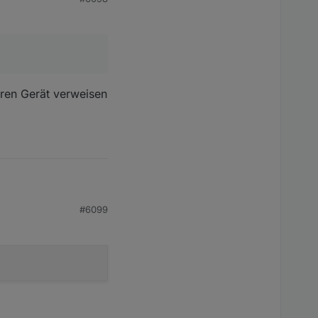
eren Gerät verweisen
#6099
erät verweisen möchte.