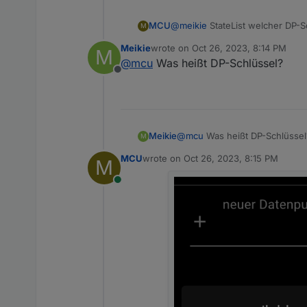
@
meikie
StateList welcher DP-S
MCU
M
Icon-Stil
Meikie
wrote on
Oct 26, 2023, 8:14 PM
M
last edited by
@
mcu
Was heißt DP-Schlüssel?
Offline
Meikie
@
mcu
Was heißt DP-Schlüssel
M
MCU
wrote on
Oct 26, 2023, 8:15 PM
M
last edited by
Online