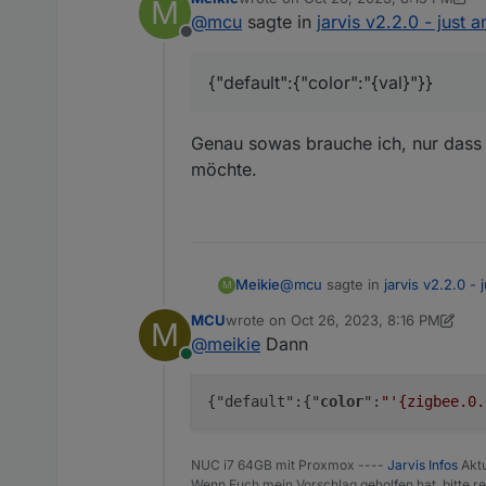
M
last edited by Meikie
Oct 26, 2023, 
@
mcu
sagte in
jarvis v2.2.0 - just 
Offline
{"default":{"color":"{val}"}}
Genau sowas brauche ich, nur dass 
möchte.
@
mcu
sagte in
jarvis v2.2.0 -
Meikie
M
MCU
wrote on
Oct 26, 2023, 8:16 PM
M
last edited by MCU
Oct 26, 2023, 10:1
@
meikie
Dann
{"default":{"color":"{val}"}}
Online
Genau sowas brauche ich, nur
{"default":{"
color
":
"'{zigbee.0.
NUC i7 64GB mit Proxmox ----
Jarvis Infos
Aktu
Wenn Euch mein Vorschlag geholfen hat, bitte re