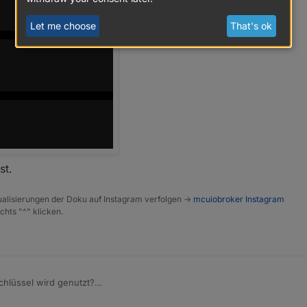
Let me choose
That's ok
st.
alisierungen der Doku auf Instagram verfolgen ->
mcuiobroker Instagram
chts "^" klicken.
chlüssel wird genutzt?