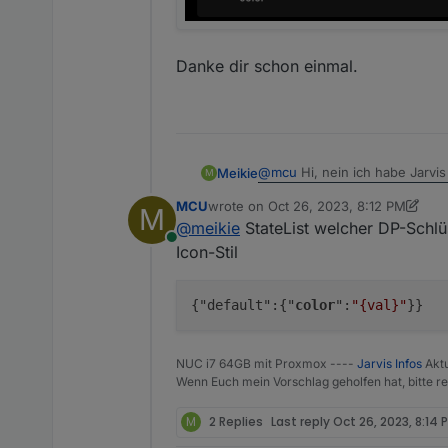
Danke dir schon einmal.
@
mcu
Hi, nein ich habe Jarvis 
Meikie
M
MCU
wrote on
Oct 26, 2023, 8:12 PM
M
Ich dachte es ist einfach, inn
last edited by MCU
Oct 26, 2023, 10:1
@
meikie
StateList welcher DP-Schlü
Online
Danke dir schon einmal.
Icon-Stil
{"default":{"
color
":
"{val}"
Es geht mir um den Datenpunk
NUC i7 64GB mit Proxmox ----
Jarvis Infos
Aktu
Wenn Euch mein Vorschlag geholfen hat, bitte re
M
2 Replies
Last reply
Oct 26, 2023, 8:14 