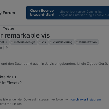
y Forum
Tester
er remarkable vis
ial ui
materialdesign
vis
visualisierung
visualization
ng
 und den Datenpunkt auch in Jarvis eingebunden. Ist ein Zigbee-Gerät.
kte dazu.
2 imEinsatz?
alisierungen der Doku auf Instagram verfolgen ->
mcuiobroker Instagram
chts "^" klicken.