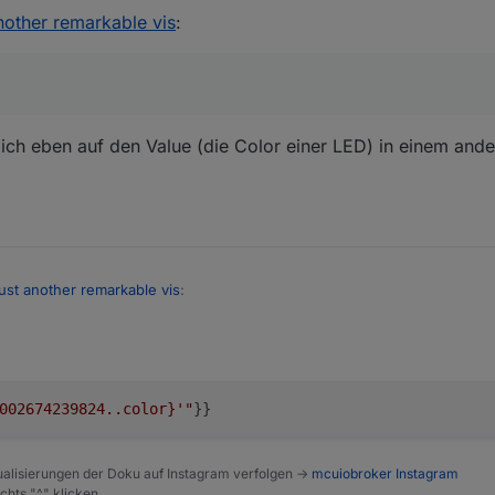
10:15 PM
another remarkable vis
:
ich eben auf den Value (die Color einer LED) in einem and
 just another remarkable vis
:
6 PM
 dass ich eben auf den Value (die Color einer LED) in einem anderen G
002674239824..color}'"
alisierungen der Doku auf Instagram verfolgen ->
mcuiobroker Instagram
chts "^" klicken.