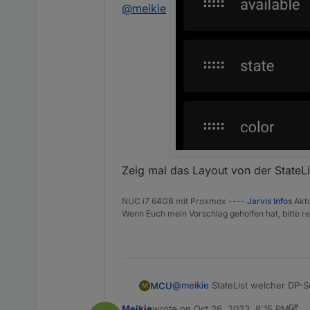
@
meikie
Zeig mal das Layout von der StateLi
NUC i7 64GB mit Proxmox ----
Jarvis Infos
Aktu
Wenn Euch mein Vorschlag geholfen hat, bitte re
@
meikie
StateList welcher DP-S
MCU
M
Icon-Stil
Meikie
wrote on
Oct 26, 2023, 8:15 PM