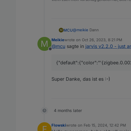
@
meikie
Dann
MCU
M
Meikie
wrote on
Oct 26, 2023, 8:21 PM
M
last edited by
@
mcu
sagte in
jarvis v2.2.0 - just 
Offline
{"default":{"color":"'{zigbee.0.0
Super Danke, das ist es :-)
4 months later
Flowski
wrote on
Feb 15, 2024, 12:42 PM
F
last edited by