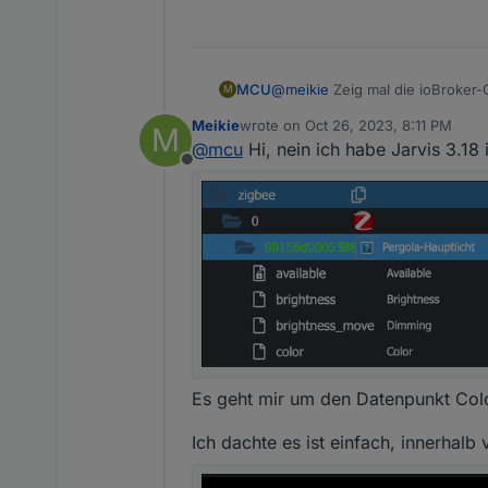
MCU
@
meikie
Zeig mal die ioBroker-
M
Im falschen Thread, oder wirkli
Meikie
wrote on
Oct 26, 2023, 8:11 PM
M
-> nicht möglich
last edited by
@
mcu
Hi, nein ich habe Jarvis 3.18 
Offline
Es geht mir um den Datenpunkt Colo
Ich dachte es ist einfach, innerhalb