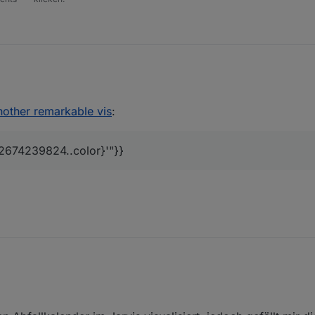
another remarkable vis
:
02674239824..color}'"}}