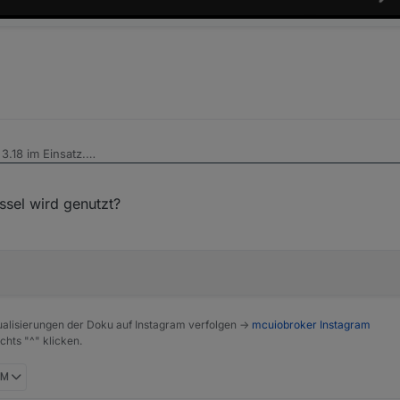
3.18 im Einsatz.
erhalb von Jarvis auf die Geräte (Datenpunkte) zuzugreifen.
4 PM
ssel wird genutzt?
t Color.
alisierungen der Doku auf Instagram verfolgen ->
mcuiobroker Instagram
chts "^" klicken.
PM