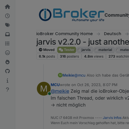
Skip to content
Communit
ioBroker Community Home
Deutsch
jarvis v2.2.0 - just anoth
Moved
Tester
jarvis
material
mater
6.1k
posts
316
posters
4.8m
views
273
watchi
Meikie
@
mcu
Also ich habe das Gerät
M
MCU
wrote on
Oct 26, 2023, 8:07 PM
M
last edited by
@
meikie
Zeig mal die ioBroker-Obje
Online
Im falschen Thread, oder wirklich v
-> nicht möglich
NUC i7 64GB mit Proxmox ----
Jarvis Infos
Aktu
Wenn Euch mein Vorschlag geholfen hat, bitte re