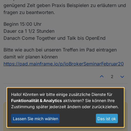
genügend Zeit geben Praxis Beispielen zu erläutern und
fragen zu beantworten.
Beginn 15:00 Uhr
Dauer ca 1 1/2 Stunden
Danach Come Together und Talk bis OpenEnd
Bitte wie auch bei unseren Treffen im Pad eintragen
damit wir planen können
https://pad.mainframe.io/p/ioBrokerSeminarFebruar20
2
Hallo! Könnten wir bitte einige zusätzliche Dienste für
Funktionalität & Analytics
aktivieren? Sie können Ihre
Zustimmung später jederzeit ändern oder zurückziehen.
Hey! Du scheinst an dieser Unterhaltung
interessiert zu sein, hast aber noch kein
Lassen Sie mich wählen
Das ist ok
Konto.