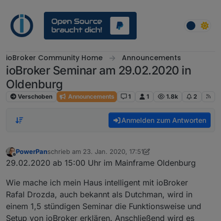
Weiter zum Inhalt
ioBroker Community Home
Announcements
ioBroker Seminar am 29.02.2020 in
Oldenburg
Verschoben
Announcements
1
1
1.8k
2
Anmelden zum Antworten
PowerPan
schrieb am
23. Jan. 2020, 17:51
zuletzt editiert von PowerPan
Offline
29.02.2020 ab 15:00 Uhr im Mainframe Oldenburg
Wie mache ich mein Haus intelligent mit ioBroker
Rafal Drozda, auch bekannt als Dutchman, wird in
einem 1,5 stündigen Seminar die Funktionsweise und
Setup von ioBroker erklären. Anschließend wird es