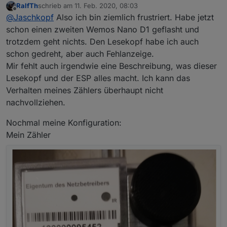
RalfTh
schrieb am
11. Feb. 2020, 08:03
selbst nochmal nachschlagen gerade.
Aber das sich dein Skript immer wieder deaktiviert
zuletzt editiert von
Offline
@
Jaschkopf
Also ich bin ziemlich frustriert. Habe jetzt
ist nicht richtig. Ich hatte den Fall bei mir auch mal
und musste die Firmware neu flashen. Scheint ein
Gruß Jaschkopf
schon einen zweiten Wemos Nano D1 geflasht und
Bug zu sein. Vergiss nur nicht den CFG_HOLDER zu
trotzdem geht nichts. Den Lesekopf habe ich auch
verändern bevor du neu compilierst, wie in der
schon gedreht, aber auch Fehlanzeige.
Anleitung beschrieben.
Mir fehlt auch irgendwie eine Beschreibung, was dieser
Lesekopf und der ESP alles macht. Ich kann das
Verhalten meines Zählers überhaupt nicht
nachvollziehen.
Nochmal meine Konfiguration:
Mein Zähler