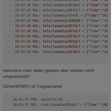
19:57:36 RSL: tele/tasmota/RESULT = {
"Time"
:
"202
19:57:37 RSL: tele/tasmota/RESULT = {
"Time"
:
"202
19:57:37 RSL: tele/tasmota/STATE = {
"Time"
:
"2020
19:57:37 RSL: tele/tasmota/SENSOR = {"
Time
":"
202
19:57:38 RSL: tele/tasmota/RESULT = {"
Time
":"
202
19:57:39 RSL: tele/tasmota/RESULT = {"
Time
":"
202
19:57:40 RSL: tele/tasmota/RESULT = {"
Time
":"
202
19:57:41 RSL: tele/tasmota/RESULT = {"
Time
":"
202
19:57:42 RSL: tele/tasmota/RESULT = {"
Time
":"
202
19:57:43 RSL: tele/tasmota/RESULT = {"
Time
":"
202
bekomme zwar daten gelesen aber werden nicht
umgewandelt?
Zähler(MT691) ist freigeschaltet
20:01:37 CMD: sensor53 d1
20:01:37 RSL: 
stat
/tasmota/RESULT = {
"Time"
:
"2020