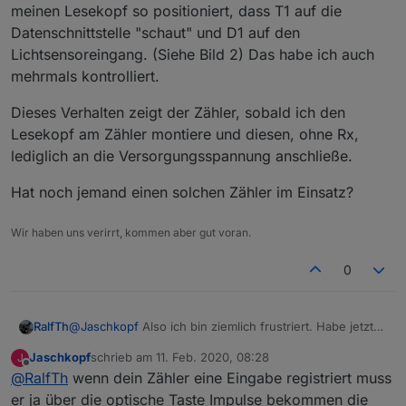
meinen Lesekopf so positioniert, dass T1 auf die
Datenschnittstelle "schaut" und D1 auf den
Lichtsensoreingang. (Siehe Bild 2) Das habe ich auch
mehrmals kontrolliert.
Dieses Verhalten zeigt der Zähler, sobald ich den
Lesekopf am Zähler montiere und diesen, ohne Rx,
lediglich an die Versorgungsspannung anschließe.
Hat noch jemand einen solchen Zähler im Einsatz?
Wir haben uns verirrt, kommen aber gut voran.
0
@
Jaschkopf
Also ich bin ziemlich frustriert. Habe jetzt
RalfTh
schon einen zweiten Wemos Nano D1 geflasht und
Jaschkopf
schrieb am
11. Feb. 2020, 08:28
J
trotzdem geht nichts. Den Lesekopf habe ich auch
Nochmal meine Konfiguration:
zuletzt editiert von
Offline
@
RalfTh
wenn dein Zähler eine Eingabe registriert muss
schon gedreht, aber auch Fehlanzeige.
Mein Zähler
Mir fehlt auch irgendwie eine Beschreibung, was dieser
Wenn ich mit der Taschenlampe die PIN eingebe
er ja über die optische Taste Impulse bekommen die