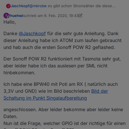
(Leistung/Strom)
Jaschkopf
@
mkrobe
es gibt schon Stromzähler die diese
J
Daten messen und über die Schnittstelle ausgeben.
fruehwi
schrieb am
9. Feb. 2020, 19:43
F
Hab ich in einem anderen Forum schon gesehen ;)
zuletzt editiert von fruehwi
2. Okt. 2020, 21:49
Offline
Hallo,
Danke
@
Jaschkopf
für die sehr gute Anleitung. Dank
dieser Anleitung habe ich ATOM zum laufen gebraucht
und hab auch die ersten Sonoff POW R2 geflashed.
Der Sonoff POW R2 funktioniert mit Tasmota sehr gut,
aber leider habe ich das auslesen per SML nicht
hinbekommen.
Ich habe eine BPW40 mit Poti am RX ( natürlich auch
3,3V und GND) wie im Bild beschrieben
Bild der
Schaltung im Punkt Singalaufbereitung
angeschlossen. Aber leider bekomme aber leider keine
Daten.
Nun ist die Frage, welcher GPIO ist der richtige für einen