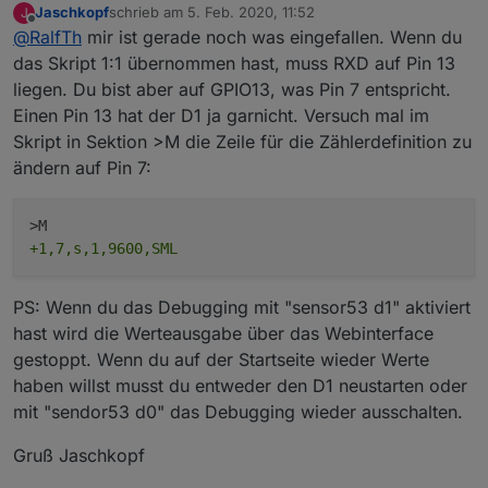
Jaschkopf
schrieb am
5. Feb. 2020, 11:52
J
rechts die Datenschnittstelle. Habe dazu ein Bild meines
zuletzt editiert von
Offline
@
RalfTh
mir ist gerade noch was eingefallen. Wenn du
Energieversorgers erhalten.
das Skript 1:1 übernommen hast, muss RXD auf Pin 13
liegen. Du bist aber auf GPIO13, was Pin 7 entspricht.
Einen Pin 13 hat der D1 ja garnicht. Versuch mal im
Skript in Sektion >M die Zeile für die Zählerdefinition zu
ändern auf Pin 7:
+1,7,s,1,9600,SML
PS: Wenn du das Debugging mit "sensor53 d1" aktiviert
hast wird die Werteausgabe über das Webinterface
gestoppt. Wenn du auf der Startseite wieder Werte
haben willst musst du entweder den D1 neustarten oder
mit "sendor53 d0" das Debugging wieder ausschalten.
Gruß Jaschkopf