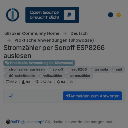
Weiter zum Inhalt
ioBroker Community Home
Deutsch
Praktische Anwendungen (Showcase)
Stromzähler per Sonoff ESP8266
auslesen
Praktische Anwendungen (Showcase)
stromzähler auslesen
sonoff
esp8266
tasmota
sml
d0-schnittstelle
volkszähler
stromzähler
562
83
257.8k
84
Anmelden zum Antworten
RalfTh
@
Jaschkopf
OK, danke.Ich werde das morgen mal
probieren. Bei mir ist links der Lichtsensoreingang und