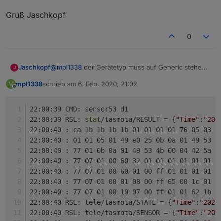
Gruß Jaschkopf
0
@
mpl1338
der Gerätetyp muss auf Generic stehen,
Jaschkopf
J
sonst muss nichts verändert werden. Ob dein
mpl1338
schrieb am
6. Feb. 2020, 21:02
M
Zähler die Leistung pro Phase ausgibt musst du mal
Gruß Jaschkopf
zuletzt editiert von
Offline
im Datenblatt nachlesen. Postete doch mal ein dump
deiner Rohwerte aus der Konsole mit aktiviertem
22:00:39 CMD: sensor53 d1
Debugging.
22:00:39 RSL: 
stat
/tasmota/RESULT = {
"Time"
:
"202
22:00:40 : ca 1b 1b 1b 1b 01 01 01 01 76 05 03 
d
22:00:40 : 01 01 05 01 49 e0 25 0b 0a 01 49 53 4
22:00:40 : 77 01 0b 0a 01 49 53 4b 00 04 42 5a 5
22:00:40 : 77 07 01 00 60 32 01 01 01 01 01 01 0
22:00:40 : 77 07 01 00 60 01 00 ff 01 01 01 01 0
22:00:40 : 77 07 01 00 01 08 00 ff 65 00 1c 01 0
22:00:40 : 77 07 01 00 10 07 00 ff 01 01 62 1b 5
22:00:40 RSL: tele/tasmota/STATE = {
"Time"
:
"2020
22:00:40 RSL: tele/tasmota/SENSOR = {
"Time"
:
"202