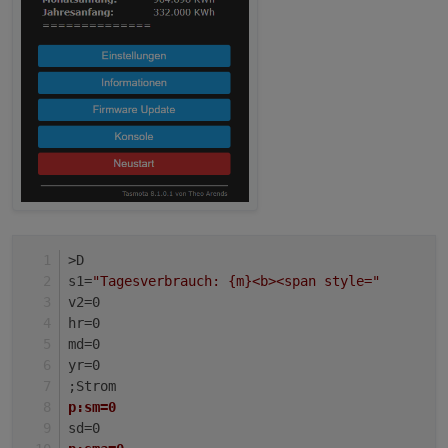
>D
s1=
"Tagesverbrauch: {m}<b><span style="
v2=0
hr=0
md=0
yr=0
;Strom
p:sm=0
sd=0