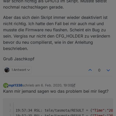
war schon richtig als GPIO13 im Skript. Musste selbst
nochmal nachschlagen gerade.
Aber das sich dein Skript immer wieder deaktiviert ist
nicht richtig. Ich hatte den Fall bei mir auch mal und
musste die Firmware neu flashen. Scheint ein Bug zu
sein. Vergiss nur nicht den CFG_HOLDER zu verändern
bevor du neu compilierst, wie in der Anleitung
beschrieben.
Gruß Jaschkopf
1 Antwort
0
mpl1338
schrieb am
6. Feb. 2020, 19:00
M
zuletzt editiert von mpl1338
2. Juni 2020, 20:02
Offline
Kann mir jemand sagen wo das problem bei mir liegt?
19:57:34 RSL: tele/tasmota/RESULT = {
"Time"
:
"202
19:57:35 RSL: tele/tasmota/RESULT = {
"Time"
:
"202