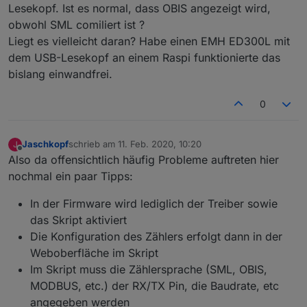
trotzdem passiert hast du vermutlich beim
Lesekopf. Ist es normal, dass OBIS angezeigt wird,
Zusammenbau des Lesekopf einen Fehler gemacht.
obwohl SML comiliert ist ?
Vielleicht irgendwo ein Kurzschluss oder ein Bauteil
Liegt es vielleicht daran? Habe einen EMH ED300L mit
durch zu hohe Temperatur beim löten beschädigt.
dem USB-Lesekopf an einem Raspi funktionierte das
Guck man durch deine Handy Kamera auf den
Lesekopf ob die ir led leuchtet bzw blinkt. Wenn du
bislang einwandfrei.
tx nicht angeschlossen hast und die led trotzdem
leuchtet muss der Fehler in der Hardware des
0
Lesekopf liegen.
Jaschkopf
schrieb am
11. Feb. 2020, 10:20
J
zuletzt editiert von
Offline
Also da offensichtlich häufig Probleme auftreten hier
nochmal ein paar Tipps:
In der Firmware wird lediglich der Treiber sowie
das Skript aktiviert
Die Konfiguration des Zählers erfolgt dann in der
Weboberfläche im Skript
Im Skript muss die Zählersprache (SML, OBIS,
MODBUS, etc.) der RX/TX Pin, die Baudrate, etc
angegeben werden