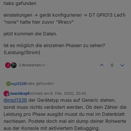
Offline
habs gefunden
einstellungen -> gerät konfigurieren -> D7 GPIO13 Led1i
"none" hatte hier zuvor "IRrecv"
jetzt kommen die Daten.
Ist es möglich die einzelnen Phasen zu sehen?
(Leistung/Strom)
J
2 Antworten
0
habs gefunden
mpl1338
M
Jaschkopf
schrieb am
6. Feb. 2020, 20:42
J
einstellungen -> gerät konfigurieren -> D7 GPIO13
zuletzt editiert von
Offline
@
mpl1338
der Gerätetyp muss auf Generic stehen,
Led1i "none" hatte hier zuvor "IRrecv"
jetzt kommen die Daten.
sonst muss nichts verändert werden. Ob dein Zähler die
Leistung pro Phase ausgibt musst du mal im Datenblatt
Ist es möglich die einzelnen Phasen zu sehen?
nachlesen. Postete doch mal ein dump deiner Rohwerte
(Leistung/Strom)
aus der Konsole mit aktiviertem Debugging.