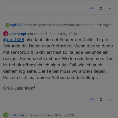
0
Kann mir jemand sagen wo das problem bei mir liegt?
mpl1338
M
Jaschkopf
schrieb am
6. Feb. 2020, 20:13
J
zuletzt editiert von
Offline
@
mpl1338
also laut Internet Sender der Zähler 1x pro
19:57:34 RSL: tele/tasmota/RESULT = {"Time":"
bekomme zwar daten gelesen aber werden nicht
19:57:35 RSL: tele/tasmota/RESULT = {"Time":"
Sekunde die Daten unaufgefordert. Wenn du den dump
umgewandelt?
19:57:36 RSL: tele/tasmota/RESULT = {"Time":"
mit sensor53 d1 aktiviert hast sollte jede Sekunde ein
Zähler(MT691) ist freigeschaltet
19:57:37 RSL: tele/tasmota/RESULT = {"Time":"
riesiges Datenpakete mit hex Werten rein kommen. Das
19:57:37 RSL: tele/tasmota/STATE = {"Time":"2
ist bei dir offensichtlich nicht der Fall wie ich auch
20:01:37 CMD: sensor53 d1

19:57:37 RSL: tele/tasmota/SENSOR = {"Time":"
19:57:38 RSL: tele/tasmota/RESULT = {"Time":"
deinem log sehe. Der Fehler muss wo anders liegen.
19:57:39 RSL: tele/tasmota/RESULT = {"Time":"
Postete sich mal deinen Aufbau und dein Skript.
19:57:40 RSL: tele/tasmota/RESULT = {"Time":"
19:57:41 RSL: tele/tasmota/RESULT = {"Time":"
Gruß Jaschkopf
19:57:42 RSL: tele/tasmota/RESULT = {"Time":"
0
mpl1338
schrieb am
6. Feb. 2020, 20:28
M
zuletzt editiert von