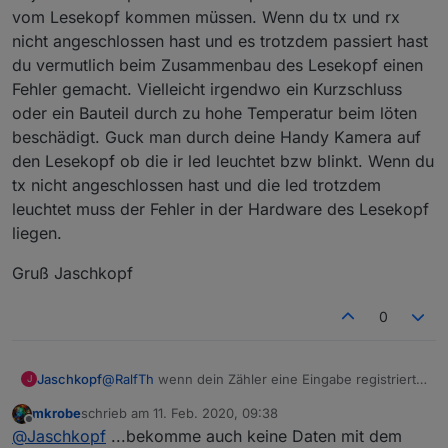
Lesekopf und der ESP alles macht. Ich kann das
erscheint in der zweiten Zeile des Display die aktuelle
vom Lesekopf kommen müssen. Wenn du tx und rx
Verhalten meines Zählers überhaupt nicht
Leistung , also P. Setze ich jetzt den Lesekopf auf,
Dieses Verhalten zeigt der Zähler, sobald ich den
nicht angeschlossen hast und es trotzdem passiert hast
nachvollziehen.
beginnt das Infofeld (zweite Zeile des Displays) plötzlich
Lesekopf am Zähler montiere und diesen, ohne Rx,
du vermutlich beim Zusammenbau des Lesekopf einen
zwischen den einzelnen Informationen hin und her zu
lediglich an die Versorgungsspannung anschließe.
Hat noch jemand einen solchen Zähler im Einsatz?
schalten. Irgendwann endet dies bei der PIN-Eingabe
Fehler gemacht. Vielleicht irgendwo ein Kurzschluss
und der wahllosen Eingabe eines PIN. Dies führt
oder ein Bauteil durch zu hohe Temperatur beim löten
letztendlich dazu, dass der Zähler, wegen fehlender
beschädigt. Guck man durch deine Handy Kamera auf
korrekter PIN das Infofeld sperrt. Ich habe meinen
den Lesekopf ob die ir led leuchtet bzw blinkt. Wenn du
Lesekopf so positioniert, dass T1 auf die
Datenschnittstelle "schaut" und D1 auf den
tx nicht angeschlossen hast und die led trotzdem
Lichtsensoreingang. (Siehe Bild 2) Das habe ich auch
leuchtet muss der Fehler in der Hardware des Lesekopf
mehrmals kontrolliert.
liegen.
Gruß Jaschkopf
0
@
RalfTh
wenn dein Zähler eine Eingabe registriert
Jaschkopf
J
muss er ja über die optische Taste Impulse
mkrobe
schrieb am
11. Feb. 2020, 09:38
bekommen die vom Lesekopf kommen müssen.
Gruß Jaschkopf
zuletzt editiert von
Offline
@
Jaschkopf
...bekomme auch keine Daten mit dem
Wenn du tx und rx nicht angeschlossen hast und es