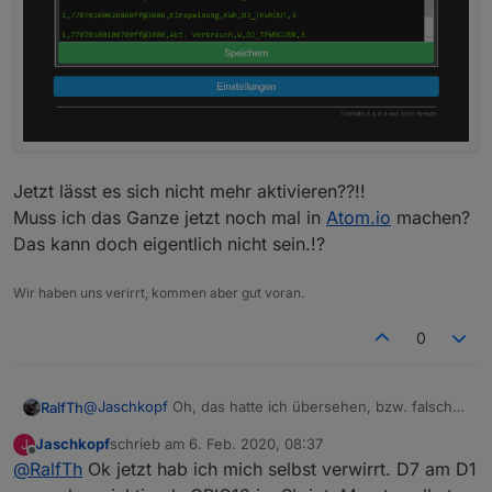
Jetzt lässt es sich nicht mehr aktivieren??!!
Muss ich das Ganze jetzt noch mal in
Atom.io
machen?
Das kann doch eigentlich nicht sein.!?
Wir haben uns verirrt, kommen aber gut voran.
0
@
Jaschkopf
Oh, das hatte ich übersehen, bzw. falsch
RalfTh
interpretiert. Ist schon ein bisschen verwirrend mit den
Jaschkopf
schrieb am
6. Feb. 2020, 08:37
J
PINs und deren Bezeichnung. Habe jetzt das Skript hier
Jetzt lässt es sich nicht mehr aktivieren??!!
zuletzt editiert von
Offline
@
RalfTh
Ok jetzt hab ich mich selbst verwirrt. D7 am D1
geändert.
Muss ich das Ganze jetzt noch mal in
Atom.io
machen?
Das kann doch eigentlich nicht sein.!?