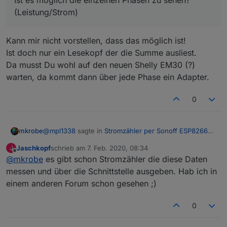
(Leistung/Strom)
Kann mir nicht vorstellen, dass das möglich ist!
Ist doch nur ein Lesekopf der die Summe ausliest.
Da musst Du wohl auf den neuen Shelly EM30 (?)
warten, da kommt dann über jede Phase ein Adapter.
0
@
mpl1338
sagte in
Stromzähler per Sonoff ESP8266
mkrobe
auslesen
:
Jaschkopf
schrieb am
7. Feb. 2020, 08:34
J
zuletzt editiert von
Offline
@
mkrobe
es gibt schon Stromzähler die diese Daten
habs gefunden
messen und über die Schnittstelle ausgeben. Hab ich in
Kann mir nicht vorstellen, dass das möglich ist!
einstellungen -> gerät konfigurieren -> D7
einem anderen Forum schon gesehen ;)
Ist doch nur ein Lesekopf der die Summe ausliest.
GPIO13 Led1i "none" hatte hier zuvor "IRrecv"
Da musst Du wohl auf den neuen Shelly EM30 (?)
jetzt kommen die Daten.
warten, da kommt dann über jede Phase ein Adapter.
0
Ist es möglich die einzelnen Phasen zu sehen?