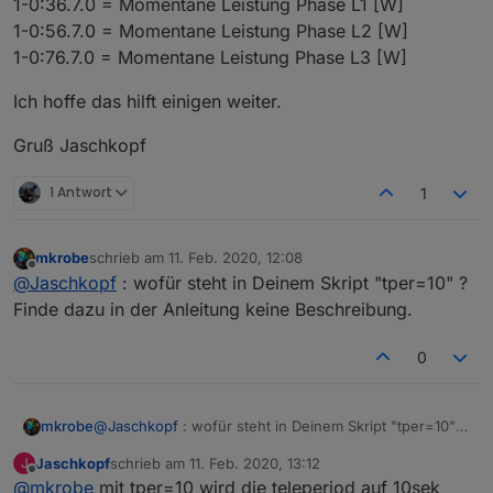
1-0:36.7.0 = Momentane Leistung Phase L1 [W]
1-0:56.7.0 = Momentane Leistung Phase L2 [W]
1-0:76.7.0 = Momentane Leistung Phase L3 [W]
Ich hoffe das hilft einigen weiter.
Gruß Jaschkopf
1 Antwort
1
mkrobe
schrieb am
11. Feb. 2020, 12:08
zuletzt editiert von
Offline
@
Jaschkopf
: wofür steht in Deinem Skript "tper=10" ?
Finde dazu in der Anleitung keine Beschreibung.
0
mkrobe
@
Jaschkopf
: wofür steht in Deinem Skript "tper=10" ?
Finde dazu in der Anleitung keine Beschreibung.
Jaschkopf
schrieb am
11. Feb. 2020, 13:12
J
zuletzt editiert von
Offline
@
mkrobe
mit tper=10 wird die teleperiod auf 10sek