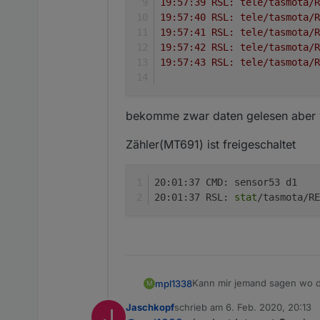
19:57:39 RSL: tele/tasmota/R
19:57:40 RSL: tele/tasmota/R
19:57:41 RSL: tele/tasmota/R
19:57:42 RSL: tele/tasmota/R
19:57:43 RSL: tele/tasmota/R
bekomme zwar daten gelesen aber 
Zähler(MT691) ist freigeschaltet
20:01:37 CMD: sensor53 d1
20:01:37 RSL: 
stat
/tasmota/RE
Kann mir jemand sagen wo da
mpl1338
M
Jaschkopf
schrieb am
6. Feb. 2020, 20:13
J
zuletzt editiert von