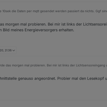
le 10sek die Daten per mqtt gesendet werden passiert da nichts. Ggf sin
mgedreht. Prüf das mal mit deiner Handykamera ob dein Zähler überhau
rdreht aufsetzen (Kabel nach oben) damit er
s morgen mal probieren. Bei mir ist links der Lichtsensore
in Bild meines Energieversorgers erhalten.
20, 21:36
de das morgen mal probieren. Bei mir ist links der Lichtsensoreingang 
ein Bild meines Energieversorgers erhalten.
Schnittstelle genauso angeordnet. Probier mal den Lesekopf