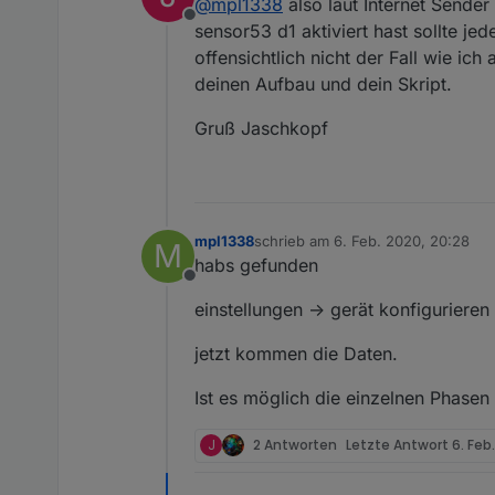
@
mpl1338
also laut Internet Sende
19:57:34 RSL: tele/tas
Offline
bekomme zwar daten gelese
sensor53 d1 aktiviert hast sollte j
19:57:35 RSL: tele/tas
19:57:36 RSL: tele/tas
offensichtlich nicht der Fall wie ic
Zähler(MT691) ist freigeschal
19:57:37 RSL: tele/tas
deinen Aufbau und dein Skript.
19:57:37 RSL: tele/tas
20:01:37 CMD: sensor53 
19:57:37 RSL: tele/tas
Gruß Jaschkopf
19:57:38 RSL: tele/tas
19:57:39 RSL: tele/tas
19:57:40 RSL: tele/tas
19:57:41 RSL: tele/tas
19:57:42 RSL: tele/tas
mpl1338
schrieb am
6. Feb. 2020, 20:28
M
zuletzt editiert von
habs gefunden
Offline
einstellungen -> gerät konfigurieren
jetzt kommen die Daten.
Ist es möglich die einzelnen Phasen
J
2 Antworten
Letzte Antwort
6. Feb