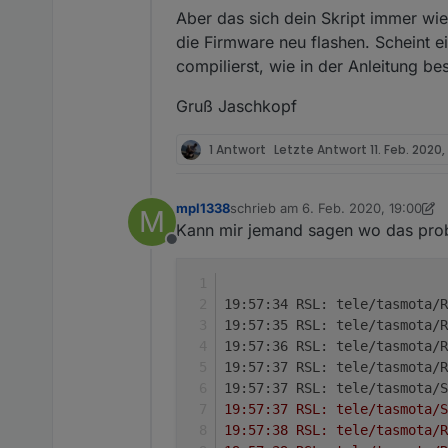
Aber das sich dein Skript immer wied
die Firmware neu flashen. Scheint 
compilierst, wie in der Anleitung be
Gruß Jaschkopf
1 Antwort
Letzte Antwort
11. Feb. 2020,
mpl1338
schrieb am
6. Feb. 2020, 19:00
M
zuletzt editiert von mpl1338
2. Juni
Kann mir jemand sagen wo das probl
Offline
19:57:34 RSL: tele/tasmota/R
19:57:35 RSL: tele/tasmota/R
19:57:36 RSL: tele/tasmota/R
19:57:37 RSL: tele/tasmota/R
19:57:37 RSL: tele/tasmota/S
19:57:37 RSL: tele/tasmota/S
19:57:38 RSL: tele/tasmota/R