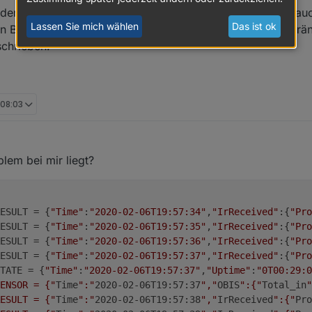
er deaktiviert ist nicht richtig. Ich hatte den Fall bei mir 
Lassen Sie mich wählen
Das ist ok
ein Bug zu sein. Vergiss nur nicht den CFG_HOLDER zu verä
schrieben.
 08:03
 2020, 20:02
em bei mir liegt?
ESULT = {
"Time"
:
"2020-02-06T19:57:34"
,
"IrReceived"
:{
"Pro
ESULT = {
"Time"
:
"2020-02-06T19:57:35"
,
"IrReceived"
:{
"Pro
ESULT = {
"Time"
:
"2020-02-06T19:57:36"
,
"IrReceived"
:{
"Pro
ESULT = {
"Time"
:
"2020-02-06T19:57:37"
,
"IrReceived"
:{
"Pro
TATE = {
"Time"
:
"2020-02-06T19:57:37"
,
"Uptime"
:
"0T00:29:0
ENSOR = {"
Time
":"
2020-02-06T19:57:37
","
OBIS
":{"
Total_in
"
ESULT = {"
Time
":"
2020-02-06T19:57:38
","
IrReceived
":{"
Pro