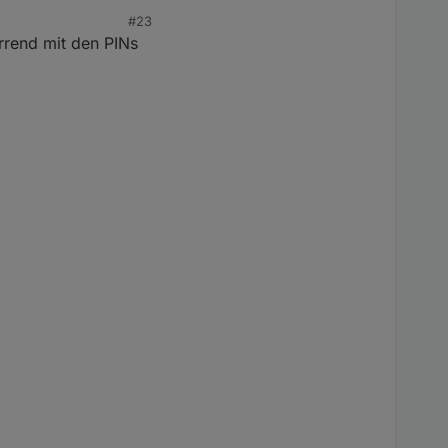
pt in Sektion >M die
#23
irrend mit den PINs
nterface gestoppt.
 mit "sendor53 d0" das