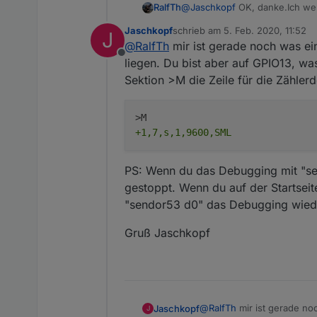
RalfTh
@
Jaschkopf
OK, danke.Ich wer
Datenschnittstelle. Habe dazu 
Jaschkopf
schrieb am
5. Feb. 2020, 11:52
J
zuletzt editiert von
@
RalfTh
mir ist gerade noch was ei
Offline
liegen. Du bist aber auf GPIO13, was
Sektion >M die Zeile für die Zählerd
+1,7,s,1,9600,SML
PS: Wenn du das Debugging mit "sen
gestoppt. Wenn du auf der Startsei
"sendor53 d0" das Debugging wiede
Gruß Jaschkopf
@
RalfTh
mir ist gerade no
Jaschkopf
J