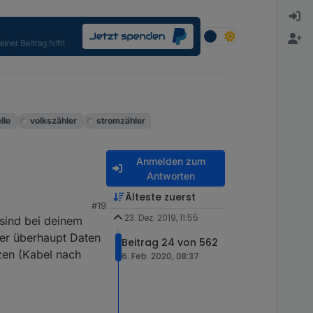
lle
volkszähler
stromzähler
Anmelden zum
Antworten
Älteste zuerst
#19
23. Dez. 2019, 11:55
 sind bei deinem
er überhaupt Daten
Beitrag 24 von 562
zen (Kabel nach
6. Feb. 2020, 08:37