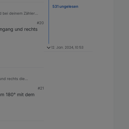
531 ungelesen
d bei deinem Zähler
pt Daten ausgibt und
#20
ingang und rechts
12. Jan. 2024, 10:53
und rechts die
#21
 um 180° mit dem