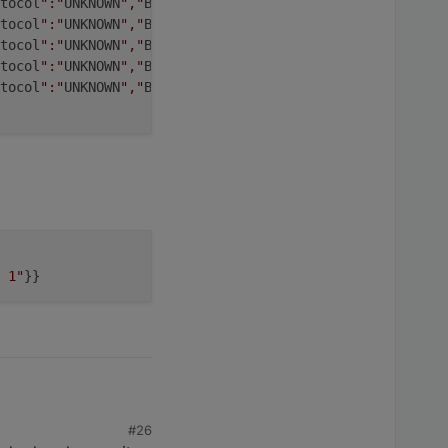
tocol
":"
UNKNOWN
","
Bits
":50,"
Hash
":"
0x70E7939E
"}}
tocol
":"
UNKNOWN
","
Bits
":50,"
Hash
":"
0xCE7EA1E4
"}}
tocol
":"
UNKNOWN
","
Bits
":50,"
Hash
":"
0x4A92522B
"}}
tocol
":"
UNKNOWN
","
Bits
":50,"
Hash
":"
0x41150F2B
"}}
tocol
":"
UNKNOWN
","
Bits
":50,"
Hash
":"
0x29724952
"}}
 1"
}}
#26