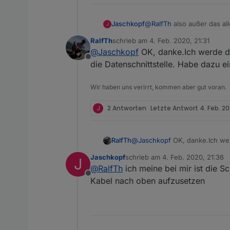
Jaschkopf
@
RalfTh
also außer das al
J
sende und Empfangs led u
RalfTh
schrieb am
4. Feb. 2020, 21:31
wenn ja auf welcher Seite. Ich muss meine Lesekopf auch um 180° ve
zuletzt editiert von
@
Jaschkopf
OK, danke.Ich werde da
funktioniert.
Offline
die Datenschnittstelle. Habe dazu e
Wir haben uns verirrt, kommen aber gut voran.
J
2 Antworten
Letzte Antwort
4. Feb. 20
RalfTh
@
Jaschkopf
OK, danke.Ich wer
Datenschnittstelle. Habe dazu 
Jaschkopf
schrieb am
4. Feb. 2020, 21:36
J
zuletzt editiert von
@
RalfTh
ich meine bei mir ist die 
Offline
Kabel nach oben aufzusetzen