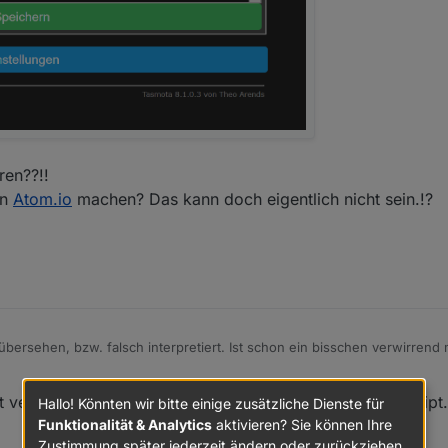
ren??!!
in
Atom.io
machen? Das kann doch eigentlich nicht sein.!?
übersehen, bzw. falsch interpretiert. Ist schon ein bisschen verwirrend
ript hier geändert.
ktivieren??!!
t verwirrt. D7 am D1 war schon richtig als GPIO13 im Skript
Hallo! Könnten wir bitte einige zusätzliche Dienste für
 mal in
Atom.io
machen? Das kann doch eigentlich nicht sein.!?
Funktionalität & Analytics
aktivieren? Sie können Ihre
Zustimmung später jederzeit ändern oder zurückziehen.