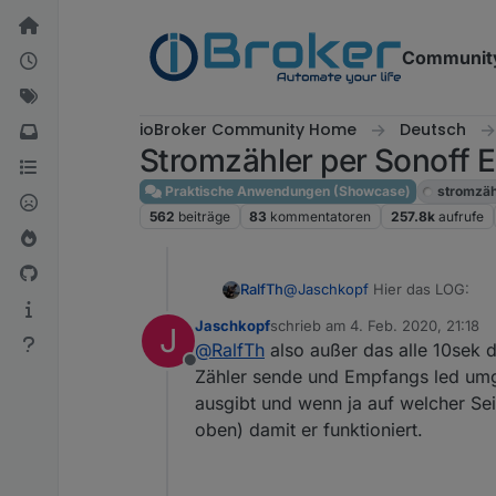
Weiter zum Inhalt
Communit
ioBroker Community Home
Deutsch
Stromzähler per Sonoff
Praktische Anwendungen (Showcase)
stromzäh
562
beiträge
83
kommentatoren
257.8k
aufrufe
@
Jaschkopf
Hier das LOG:
RalfTh
Jaschkopf
schrieb am
4. Feb. 2020, 21:18
J
zuletzt editiert von
@
RalfTh
also außer das alle 10sek 
Spoiler
Offline
Zähler sende und Empfangs led umg
ausgibt und wenn ja auf welcher Se
oben) damit er funktioniert.