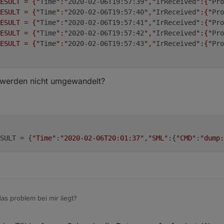
ESULT = {"
Time
":"
2020-02-06T19:57:39
","
IrReceived
":{"
Pro
ESULT = {"
Time
":"
2020-02-06T19:57:40
","
IrReceived
":{"
Pro
ESULT = {"
Time
":"
2020-02-06T19:57:41
","
IrReceived
":{"
Pro
ESULT = {"
Time
":"
2020-02-06T19:57:42
","
IrReceived
":{"
Pro
ESULT = {"
Time
":"
2020-02-06T19:57:43
","
IrReceived
":{"
Pro
werden nicht umgewandelt?
SULT = {
"Time"
:
"2020-02-06T20:01:37"
,
"SML"
:{
"CMD"
:
"dump:
s problem bei mir liegt?