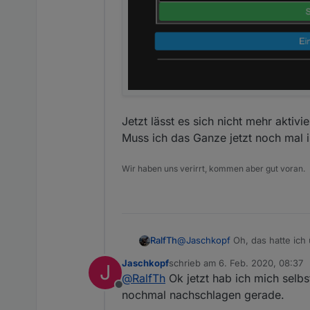
Jetzt lässt es sich nicht mehr aktivie
Muss ich das Ganze jetzt noch mal 
Wir haben uns verirrt, kommen aber gut voran.
@
Jaschkopf
Oh, das hatte ich 
RalfTh
Bezeichnung. Habe jetzt das Sk
Jaschkopf
schrieb am
6. Feb. 2020, 08:37
J
Jetzt lässt es sich nicht mehr a
zuletzt editiert von
@
RalfTh
Ok jetzt hab ich mich selbs
Muss ich das Ganze jetzt noch
Offline
nochmal nachschlagen gerade.