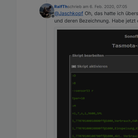
bist aber auf GPIO13, was P
RalfTh
schrieb am
6. Feb. 2020, 07:05
Zeile für die Zählerdefinit
>M

zuletzt editiert von
@
Jaschkopf
Oh, das hatte ich übers
Offline
PS: Wenn du das Debugging
und deren Bezeichnung. Habe jetzt d
Wenn du auf der Startseit
Debugging wieder ausscha
Gruß Jaschkopf