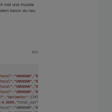
auch mal und musste
ndern bevor du neu
#25
tocol"
:
"UNKNOWN"
,
"Bits"
:50,
"Hash"
:
"0xD87B604E"
}}
tocol"
:
"UNKNOWN"
,
"Bits"
:50,
"Hash"
:
"0x70E7939E"
}}
tocol"
:
"UNKNOWN"
,
"Bits"
:50,
"Hash"
:
"0xDDE94BCF"
}}
tocol"
:
"UNKNOWN"
,
"Bits"
:50,
"Hash"
:
"0x49A6AF84"
}}
7"
,
"UptimeSec"
:1747,
"Heap"
:24,
"SleepMode"
:
"Dynamic"
,
"Sle
:0.0000,"
Total_out
":0.0000,"
Power_curr
":0,"
Meter_number
"
tocol
":"
UNKNOWN
","
Bits
":50,"
Hash
":"
0x41150F2B
"}}