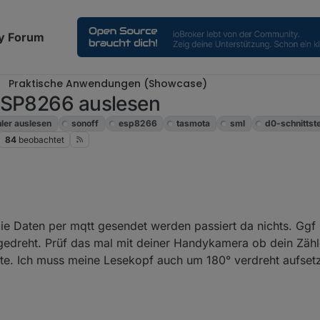
y Forum
Praktische Anwendungen (Showcase)
 ESP8266 auslesen
ler auslesen
sonoff
esp8266
tasmota
sml
d0-schnittste
84
beobachtet
die Daten per mqtt gesendet werden passiert da nichts. Ggf
edreht. Prüf das mal mit deiner Handykamera ob dein Zähl
ite. Ich muss meine Lesekopf auch um 180° verdreht aufset