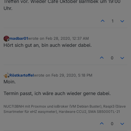
Treffen vor. Wieder Café Oktober Barmbek um 19:00
Uhr.
1
madbar01
wrote on
Feb 28, 2020, 12:37 AM
last edited by
Offline
Hört sich gut an, bin auch wieder dabei.
0
Röstkartoffel
wrote on
Feb 29, 2020, 5:18 PM
last edited by
Offline
Moin.
Termin passt, ich wäre auch wieder gerne dabei.
NUC7i3BNH mit Proxmox und ioBroker (VM Debian Buster), Raspi3 (Slave
Smartmeter für eHZ easymeter), Hardware CCU2, SMA SB5000TL-21
0