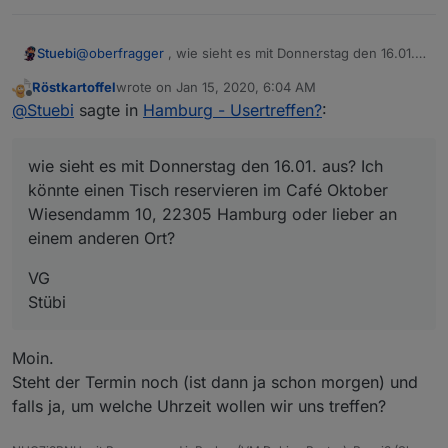
@
oberfragger
, wie sieht es mit Donnerstag den 16.01.
Stuebi
aus? Ich könnte einen Tisch reservieren im Café
Röstkartoffel
wrote on
Jan 15, 2020, 6:04 AM
Oktober Wiesendamm 10, 22305 Hamburg oder lieber
VG
last edited by
Offline
@
Stuebi
sagte in
Hamburg - Usertreffen?
:
an einem anderen Ort?
Stübi
wie sieht es mit Donnerstag den 16.01. aus? Ich
könnte einen Tisch reservieren im Café Oktober
Wiesendamm 10, 22305 Hamburg oder lieber an
einem anderen Ort?
VG
Stübi
Moin.
Steht der Termin noch (ist dann ja schon morgen) und
falls ja, um welche Uhrzeit wollen wir uns treffen?