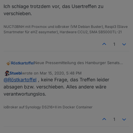
Ich schlage trotzdem vor, das Usertreffen zu
verschieben.
NUC7i3BNH mit Proxmox und ioBroker (VM Debian Buster), Raspi3 (Slave
Smartmeter für eHZ easymeter), Hardware CCU2, SMA SB5000TL-21
1
Neue Pressemitteilung des Hamburger Senats
Röstkartoffel
bzgl. des COVID-19 in Hamburg von heute:
Stuebi
wrote on
Mar 15, 2020, 5:48 PM
Auszüge der Allgemeinverfügung der
last edited by
Offline
@
Röstkartoffel
, keine Frage, das Treffen leider
Gesundheitsbehörde:
Alle öffentlichen und nichtöffentlichen
absagen bzw. verschieben. Alles andere wäre
Ich weiß auch nicht, ob das Cafe Barmek davon
Veranstaltungen sind unabhängig von der
verantwortungslos.
betroffen ist und geschlossen wird.
Teilnehmerzahl untersagt.
Gastronomiebetriebe sowie
Ich schlage trotzdem vor, das Usertreffen zu
ioBroker auf Synology DS216+II im Docker Container
Personalrestaurants und Kantinen dürfen
verschieben.
nur für den Publikumsverkehr geöffnet
1
werden, wenn zwischen Tischen oder
Stehplätzen 1,5 Meter Abstand eingehalten
wird.