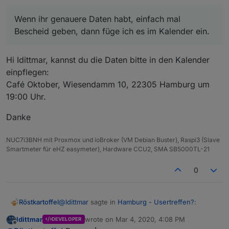
Wenn ihr genauere Daten habt, einfach mal
Bescheid geben, dann füge ich es im Kalender ein.
Hi Idittmar, kannst du die Daten bitte in den Kalender
einpflegen:
Café Oktober, Wiesendamm 10, 22305 Hamburg um
19:00 Uhr.
Danke
NUC7i3BNH mit Proxmox und ioBroker (VM Debian Buster), Raspi3 (Slave
Smartmeter für eHZ easymeter), Hardware CCU2, SMA SB5000TL-21
0
@
ldittmar
sagte in
Hamburg - Usertreffen?
:
Röstkartoffel
ldittmar
wrote on
Mar 4, 2020, 4:08 PM
DEVELOPER
last edited by
Offline