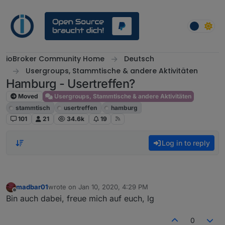
Skip to content
ioBroker Community Home
Deutsch
Usergroups, Stammtische & andere Aktivitäten
Hamburg - Usertreffen?
Moved
Usergroups, Stammtische & andere Aktivitäten
stammtisch
usertreffen
hamburg
101
21
34.6k
19
Log in to reply
madbar01
wrote on
Jan 10, 2020, 4:29 PM
last edited by
Offline
Bin auch dabei, freue mich auf euch, lg
0