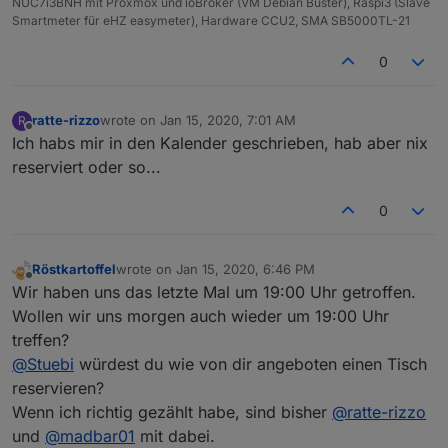
NUC7i3BNH mit Proxmox und ioBroker (VM Debian Buster), Raspi3 (Slave
Smartmeter für eHZ easymeter), Hardware CCU2, SMA SB5000TL-21
0
ratte-rizzo
wrote on
Jan 15, 2020, 7:01 AM
R
last edited by
Offline
Ich habs mir in den Kalender geschrieben, hab aber nix
reserviert oder so...
0
Röstkartoffel
wrote on
Jan 15, 2020, 6:46 PM
last edited by
Offline
Wir haben uns das letzte Mal um 19:00 Uhr getroffen.
Wollen wir uns morgen auch wieder um 19:00 Uhr
treffen?
@
Stuebi
würdest du wie von dir angeboten einen Tisch
reservieren?
Wenn ich richtig gezählt habe, sind bisher
@
ratte-rizzo
und
@
madbar01
mit dabei.