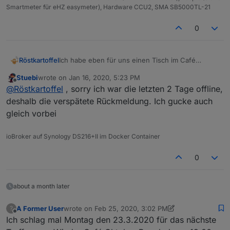
Smartmeter für eHZ easymeter), Hardware CCU2, SMA SB5000TL-21
0
Röstkartoffel
Ich habe eben für uns einen Tisch im Café
Oktober Barmbek für 19:00 Uhr auf den Namen
Stuebi
wrote on
Jan 16, 2020, 5:23 PM
Volker Lange reserviert.
last edited by
Offline
@
Röstkartoffel
, sorry ich war die letzten 2 Tage offline,
Bis nachher. Cu.
deshalb die verspätete Rückmeldung. Ich gucke auch
gleich vorbei
ioBroker auf Synology DS216+II im Docker Container
0
about a month later
A Former User
wrote on
Feb 25, 2020, 3:02 PM
?
last edited by A Former User
Mar 2, 2020, 5:55 PM
Offline
Ich schlag mal Montag den 23.3.2020 für das nächste