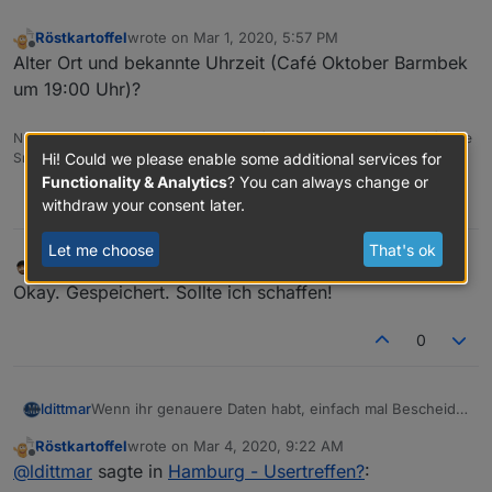
Röstkartoffel
wrote on
Mar 1, 2020, 5:57 PM
last edited by
Offline
Alter Ort und bekannte Uhrzeit (Café Oktober Barmbek
um 19:00 Uhr)?
NUC7i3BNH mit Proxmox und ioBroker (VM Debian Buster), Raspi3 (Slave
Smartmeter für eHZ easymeter), Hardware CCU2, SMA SB5000TL-21
Hi! Could we please enable some additional services for
Functionality & Analytics
? You can always change or
0
withdraw your consent later.
Let me choose
That's ok
oberfragger
wrote on
Mar 3, 2020, 7:28 PM
last edited by
Offline
Okay. Gespeichert. Sollte ich schaffen!
0
ldittmar
Wenn ihr genauere Daten habt, einfach mal Bescheid
geben, dann füge ich es im Kalender ein. Wäre zwar
Röstkartoffel
wrote on
Mar 4, 2020, 9:22 AM
gerne dabei, aber es ist ein bisschen zu weit weg.
last edited by
Offline
@
ldittmar
sagte in
Hamburg - Usertreffen?
: