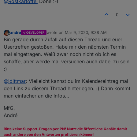
Wenn ihr genauere Daten habt, einfach mal
@
Röstkartoffel
Done :-)
Bescheid geben, dann füge ich es im
Hi Idittmar, kannst du die Daten bitte in den
Kalender ein.
0
Kalender einpflegen:
Café Oktober, Wiesendamm 10, 22305 Hamburg
Danke
um 19:00 Uhr.
andre
wrote on
Mar 9, 2020, 9:38 AM
DEVELOPER
last edited by
Offline
Bin gerade durch Zufall auf diesen Thread und euer
Usertreffen gestoßen. Habe mir den nächsten Termin
mal eingetragen. Weiß zwar noch nicht ob ich es
schaffe, aber werde mal versuchen auch dabei zu sein.
:)
@
ldittmar
: Vielleicht kannst du im Kalendereintrag mal
den Link zu diesem Thread hinterlegen. :) Dann kommt
man einfacher an die Infos...
MfG,
André
Bitte keine Support-Fragen per PN! Nutzt die öffentliche Kanäle damit
auch andere von den Antworten profitieren können!