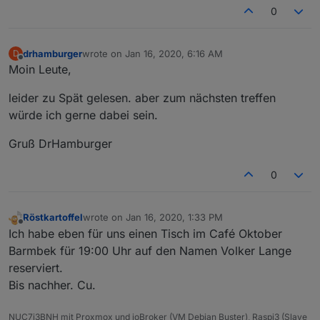
0
drhamburger
wrote on
Jan 16, 2020, 6:16 AM
D
last edited by
Offline
Moin Leute,
leider zu Spät gelesen. aber zum nächsten treffen
würde ich gerne dabei sein.
Gruß DrHamburger
0
Röstkartoffel
wrote on
Jan 16, 2020, 1:33 PM
last edited by
Offline
Ich habe eben für uns einen Tisch im Café Oktober
Barmbek für 19:00 Uhr auf den Namen Volker Lange
reserviert.
Bis nachher. Cu.
NUC7i3BNH mit Proxmox und ioBroker (VM Debian Buster), Raspi3 (Slave