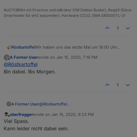
NUC7i3BNH mit Proxmox und ioBroker (VM Debian Buster), Raspi3 (Slave
Smartmeter für eHZ easymeter), Hardware CCU2, SMA SB5000TL-21
1
Röstkartoffel
Wir haben uns das letzte Mal um 19:00 Uhr
getroffen.
A Former User
wrote on
Jan 15, 2020, 7:19 PM
?
Wollen wir uns morgen auch wieder um 19:00 Uhr
last edited by
Offline
@
Röstkartoffel
treffen?
@
Stuebi
würdest du wie von dir angeboten einen
Bin dabei. Bis Morgen.
Tisch reservieren?
Wenn ich richtig gezählt habe, sind bisher
@
ratte-
1
rizzo
und
@
madbar01
mit dabei.
A Former User
@
Röstkartoffel
?
Bin dabei. Bis Morgen.
oberfragger
wrote on
Jan 15, 2020, 9:23 PM
last edited by
Offline
Viel Spass.
Kann leider nicht dabei sein.