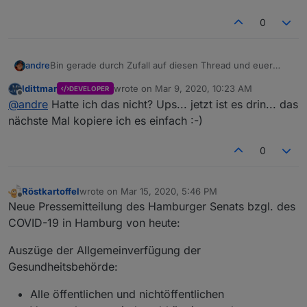
0
Bin gerade durch Zufall auf diesen Thread und euer
andre
Usertreffen gestoßen. Habe mir den nächsten Termin
ldittmar
wrote on
Mar 9, 2020, 10:23 AM
DEVELOPER
mal eingetragen. Weiß zwar noch nicht ob ich es
@
ldittmar
: Vielleicht kannst du im Kalendereintrag mal
last edited by
Offline
@
andre
Hatte ich das nicht? Ups... jetzt ist es drin... das
schaffe, aber werde mal versuchen auch dabei zu sein.
den Link zu diesem Thread hinterlegen. :) Dann kommt
:)
man einfacher an die Infos...
MfG,
nächste Mal kopiere ich es einfach :-)
André
0
Röstkartoffel
wrote on
Mar 15, 2020, 5:46 PM
last edited by
Offline
Neue Pressemitteilung des Hamburger Senats bzgl. des
COVID-19 in Hamburg von heute:
Auszüge der Allgemeinverfügung der
Gesundheitsbehörde:
Alle öffentlichen und nichtöffentlichen