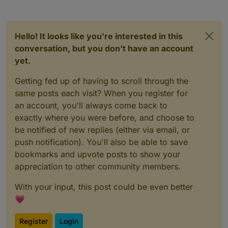
Folgende Gewerbebetriebe müssen für den
Publikumsverkehr geschlossen werden:
Clubs, Diskotheken, Musikclubs (dazu
zählen auch Bars ohne Tanzangebot mit
Hello! It looks like you're interested in this
räumlicher Enge), Messen, Ausstellungen,
conversation, but you don't have an account
Spezialmärkte und Jahrmärkte, Volksfeste,
yet.
Spielhallen, Spielbanken,
Wettannahmestellen und ähnliche
Getting fed up of having to scroll through the
Unternehmen.
same posts each visit? When you register for
Andere Einrichtungen oder Angebote dürfen
nicht für den Publikumsverkehr geöffnet
an account, you'll always come back to
werden, wie z.B. Theater, Kinos,
exactly where you were before, and choose to
Schwimmbäder usw.
be notified of new replies (either via email, or
push notification). You'll also be able to save
bookmarks and upvote posts to show your
appreciation to other community members.
With your input, this post could be even better
💗
Register
Login