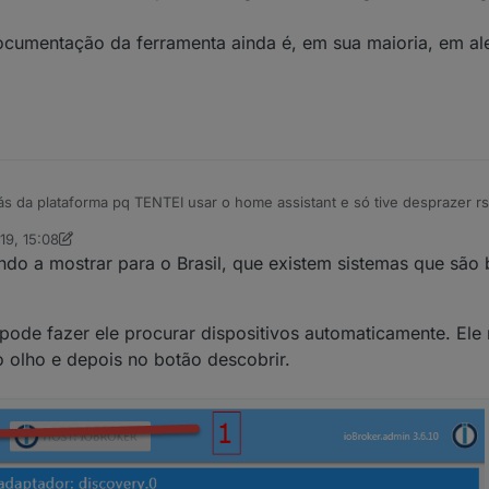
documentação da ferramenta ainda é, em sua maioria, em a
trás da plataforma pq TENTEI usar o home assistant e só tive desprazer rs
19, 15:08
ttmar
ndo a mostrar para o Brasil, que existem sistemas que são 
r e a documentação da ferramenta ainda é, em sua maioria, em alemão.
 pode fazer ele procurar dispositivos automaticamente. Ele
o olho e depois no botão descobrir.