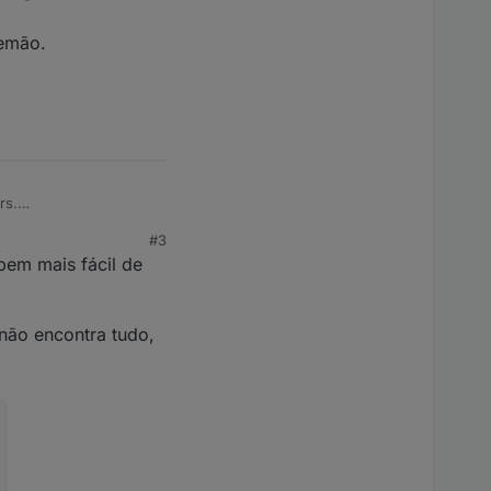
lemão.
rs.
#3
bem mais fácil de
 não encontra tudo,