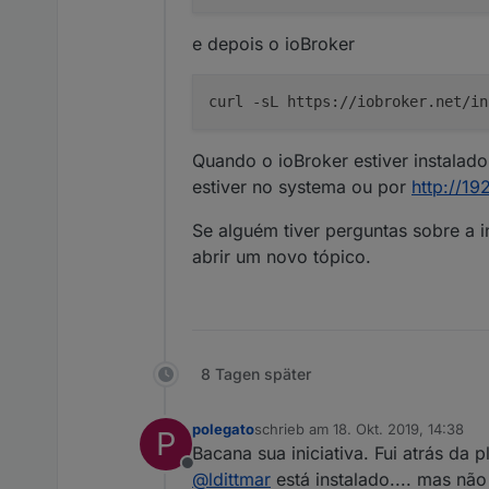
e depois o ioBroker
curl -sL https://iobroker.net/in
Quando o ioBroker estiver instalado
estiver no systema ou por
http://19
Se alguém tiver perguntas sobre a i
abrir um novo tópico.
8 Tagen später
polegato
schrieb am
18. Okt. 2019, 14:38
P
zuletzt editiert von
Bacana sua iniciativa. Fui atrás da 
Offline
@
ldittmar
está instalado.... mas nã