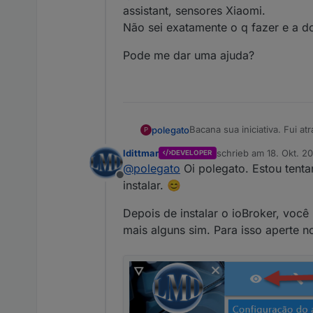
assistant, sensores Xiaomi.
Não sei exatamente o q fazer e a 
Pode me dar uma ajuda?
Bacana sua iniciativa. Fui a
polegato
P
@
ldittmar
está instalado.... mas não sei exatamente o que fazer agora. Tenho alguns sonoffs, google home assistant,
ldittmar
schrieb am
18. Okt. 20
DEVELOPER
sensores Xiaomi.
Pode me dar uma ajuda?
zuletzt editiert von ldi
@
polegato
Oi polegato. Estou tenta
Não sei exatamente o q faze
Offline
instalar. 😊
Depois de instalar o ioBroker, você
mais alguns sim. Para isso aperte n