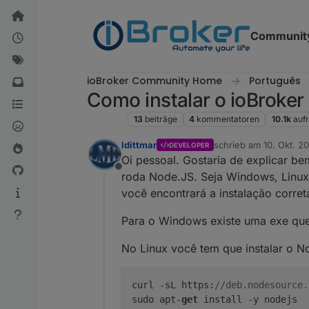
Weiter zum Inhalt
Communit
ioBroker Community Home
Português
Como instalar o ioBroker
ioBroker
13
beiträge
4
kommentatoren
10.1k
auf
ldittmar
schrieb am
10. Okt. 20
DEVELOPER
zuletzt editiert von
Oi pessoal. Gostaria de explicar be
Offline
roda Node.JS. Seja Windows, Linux, 
você encontrará a instalação corret
Para o Windows existe uma exe que
No Linux você tem que instalar o No
curl -sL https:
//deb.nodesource.
sudo apt-
get