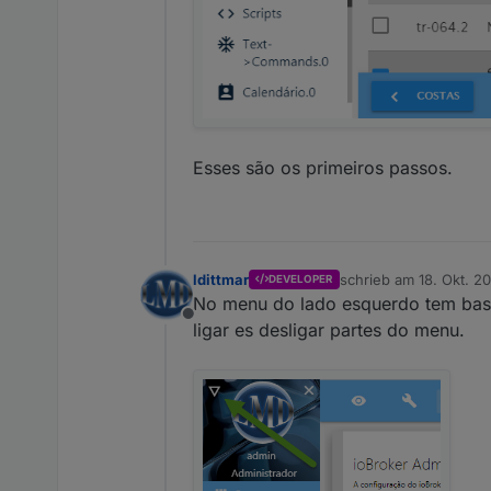
Esses são os primeiros passos.
ldittmar
schrieb am
18. Okt. 20
DEVELOPER
zuletzt editiert von ldi
No menu do lado esquerdo tem basta
Offline
ligar es desligar partes do menu.