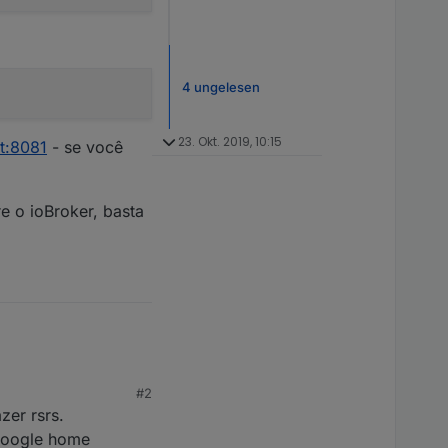
4 ungelesen
23. Okt. 2019, 10:15
st:8081
- se você
e o ioBroker, basta
#2
zer rsrs.
 google home