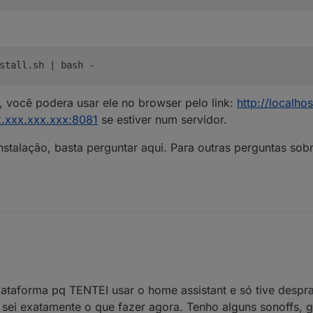
stall.sh | bash -
, você podera usar ele no browser pelo link:
http://localho
2.xxx.xxx.xxx:8081
se estiver num servidor.
nstalação, basta perguntar aqui. Para outras perguntas sobr
plataforma pq TENTEI usar o home assistant e só tive despra
o sei exatamente o que fazer agora. Tenho alguns sonoffs,