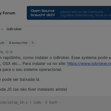
y Forum
ioBroker
rufe
3
beobachtet
19, 15:12
m rapidinho, como instalar o ioBroker. Esse systema pode s
OSX etc... Para instalar va no site:
https://www.iobroker.
a para o seu sistema operacional.
 pode ser baixada lá.
de.JS (se não tiver instalado ainda)
com/setup_10.x | sudo -E bash -