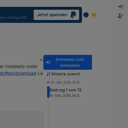
Anmelden zum
#1
Antworten
er instalado onde
net/#en/download
Lá
Älteste zuerst
10. Okt. 2019, 15:12
Beitrag 1 von 13
10. Okt. 2019, 15:12