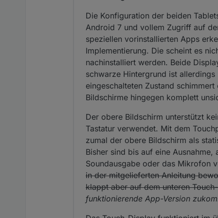
Die Konfiguration der beiden Tablet
Android 7 und vollem Zugriff auf de
speziellen vorinstallierten Apps erk
Implementierung. Die scheint es ni
nachinstalliert werden. Beide Displ
schwarze Hintergrund ist allerding
eingeschalteten Zustand schimmert 
Bildschirme hingegen komplett unsi
Der obere Bildschirm unterstützt ke
Tastatur verwendet. Mit dem Touchp
zumal der obere Bildschirm als stat
Bisher sind bis auf eine Ausnahme, 
Soundausgabe oder das Mikrofon v
in der mitgelieferten Anleitung bew
klappt aber auf dem unteren Touch-
funktionierende App-Version zukom
Das Touch-Display funktioniert im 