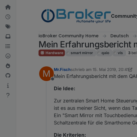
Weiter zum Inhalt
Communit
ioBroker Community Home
Deutsch
Mein Erfahrungsbericht 
Hardware
smart mirror
qaio
vis
3
bei
Mr.Fisch
schrieb am
15. Mai 2019, 20:41
M
zuletzt editiert von Mr.Fisch
Mein Erfahrungsbericht mit dem QAI
Offline
Die Idee:
Zur zentralen Smart Home Steuerun
ist es aus meiner Sicht, wenn das T
Ein "Smart Mirror mit Touchbedienung"
Schaltzentrale für die Smarthome Ge
Die Kriterien: