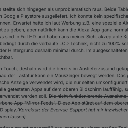
s stellte sich hingegen als unproblematisch raus. Beide Tab
n Google Playstore ausgeliefert. Ich konnte kein spezifisch
ennen. Erwartet hatte ich laut Werbung z.B. eine spezielle A
cht zu geben, aber natürlich kann die Alexa-App ganz norma
ays sind in Full HD und haben aus meiner Sicht akzeptable K
s bedingt durch die verbaute LCD Technik, nicht zu 100% sc
der Hintergrund deshalb minimal durch. Im ausgeschalteten
chtbar.
in Touch, deshalb wird die bereits im Auslieferzustand geko
ad der Tastatur kann ein Mauszeiger bewegt werden. Das g
ische Anzeige verwendet wird, die nur selten umkonfigurier
alle getesteten Apps auf dem oberen Bildschirm lauffähig, 
erwendet werden soll.
Die nicht funktionierende Ausnahme 
orbene App "Mirror Feeds". Diese App stürzt auf dem obere
Display.
(Korrektur: der Evervue-Support hat mir inzwischen
men lassen)
übrigen erwartungsgemäß gut, analog zu einem großen Tablet