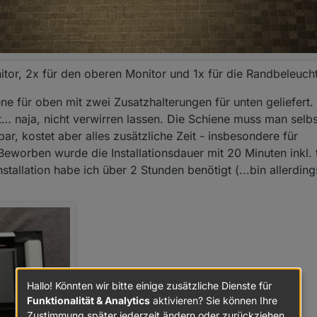
itor, 2x für den oberen Monitor und 1x für die Randbeleuch
ne für oben mit zwei Zusatzhalterungen für unten geliefert. 
t… naja, nicht verwirren lassen. Die Schiene muss man selb
r, kostet aber alles zusätzliche Zeit - insbesondere für
eworben wurde die Installationsdauer mit 20 Minuten inkl. 
nstallation habe ich über 2 Stunden benötigt (...bin allerdi
Hallo! Könnten wir bitte einige zusätzliche Dienste für
Funktionalität & Analytics
aktivieren? Sie können Ihre
Zustimmung später jederzeit ändern oder zurückziehen.