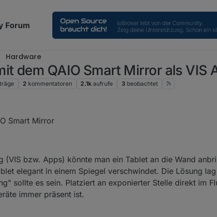
y Forum
Hardware
mit dem QAIO Smart Mirror als VIS 
träge
2
kommentatoren
2.1k
aufrufe
3
beobachtet
O Smart Mirror
g (VIS bzw. Apps) könnte man ein Tablet an die Wand anbr
ablet elegant in einem Spiegel verschwindet. Die Lösung lag
 sollte es sein. Platziert an exponierter Stelle direkt im Fl
räte immer präsent ist.