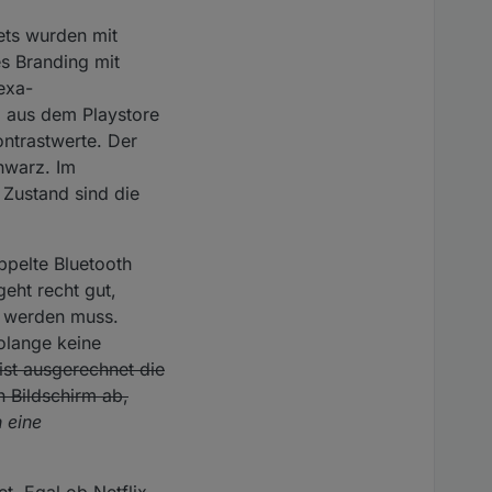
lets wurden mit
es Branding mit
lexa-
l aus dem Playstore
ontrastwerte. Der
hwarz. Im
 Zustand sind die
ppelte Bluetooth
eht recht gut,
t werden muss.
solange keine
ist ausgerechnet die
n Bildschirm ab,
 eine
. Egal ob Netflix,