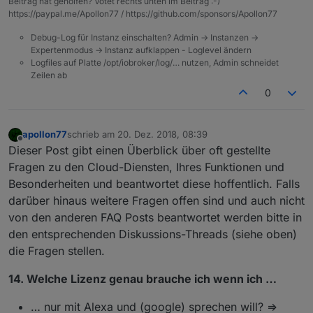
Beitrag hat geholfen? Votet rechts unten im Beitrag :-)
https://paypal.me/Apollon77 / https://github.com/sponsors/Apollon77
Debug-Log für Instanz einschalten? Admin -> Instanzen ->
Expertenmodus -> Instanz aufklappen - Loglevel ändern
Logfiles auf Platte /opt/iobroker/log/… nutzen, Admin schneidet
Zeilen ab
0
apollon77
schrieb am
20. Dez. 2018, 08:39
zuletzt editiert von
Offline
Dieser Post gibt einen Überblick über oft gestellte
Fragen zu den Cloud-Diensten, Ihres Funktionen und
Besonderheiten und beantwortet diese hoffentlich. Falls
darüber hinaus weitere Fragen offen sind und auch nicht
von den anderen FAQ Posts beantwortet werden bitte in
den entsprechenden Diskussions-Threads (siehe oben)
die Fragen stellen.
14. Welche Lizenz genau brauche ich wenn ich …
… nur mit Alexa und (google) sprechen will? =>