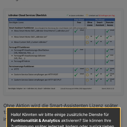
Ohne Aktion wird die Smart-Assistenten Lizenz später
13,80€ für 6 Monate (2,30€ im Monat) und 21€ (1,75€
Hallo! Könnten wir bitte einige zusätzliche Dienste für
im Monat) für ein Jahr kosten.
Funktionalität & Analytics
aktivieren? Sie können Ihre
Zustimmung später jederzeit ändern oder zurückziehen.