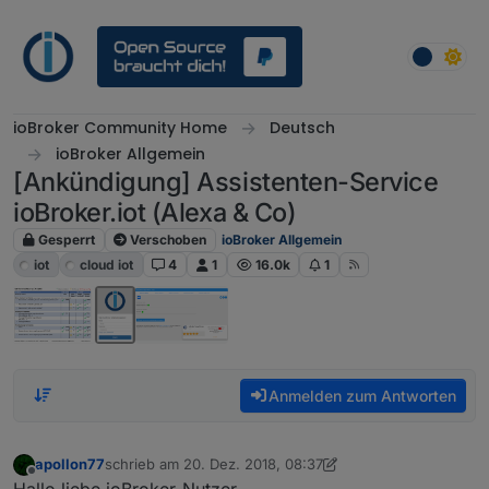
Weiter zum Inhalt
ioBroker Community Home
Deutsch
ioBroker Allgemein
[Ankündigung] Assistenten-Service
ioBroker.iot (Alexa & Co)
Gesperrt
Verschoben
ioBroker Allgemein
iot
cloud iot
4
1
16.0k
1
Anmelden zum Antworten
apollon77
schrieb am
20. Dez. 2018, 08:37
zuletzt editiert von Bluefox
6. Okt. 2020, 10:50
Offline