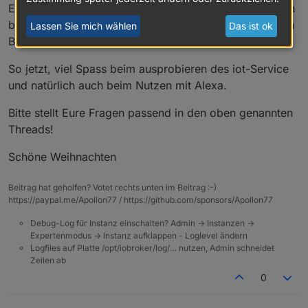
Es kann sein, dass die Preise noch geändert werden (in
beide Richtungen), je nach dem wie sich die genaueren
Lassen Sie mich wählen
Das ist ok
Betriebskosten für die nötige Infrastruktur entwickeln!
So jetzt, viel Spass beim ausprobieren des iot-Service
und natürlich auch beim Nutzen mit Alexa.
Bitte stellt Eure Fragen passend in den oben genannten
Threads!
Schöne Weihnachten
Beitrag hat geholfen? Votet rechts unten im Beitrag :-)
https://paypal.me/Apollon77 / https://github.com/sponsors/Apollon77
Debug-Log für Instanz einschalten? Admin -> Instanzen ->
Expertenmodus -> Instanz aufklappen - Loglevel ändern
Logfiles auf Platte /opt/iobroker/log/… nutzen, Admin schneidet
Zeilen ab
0