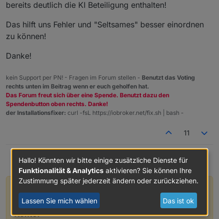
bereits deutlich die KI Beteiligung enthalten!
Das hilft uns Fehler und "Seltsames" besser einordnen
zu können!
Danke!
kein Support per PN! - Fragen im Forum stellen -
Benutzt das Voting
rechts unten im Beitrag wenn er euch geholfen hat.
Das Forum freut sich über eine Spende. Benutzt dazu den
Spendenbutton oben rechts. Danke!
der Installationsfixer:
curl -fsL https://iobroker.net/fix.sh | bash -
11
Hallo! Könnten wir bitte einige zusätzliche Dienste für
Funktionalität & Analytics
aktivieren? Sie können Ihre
Zustimmung später jederzeit ändern oder zurückziehen.
Hey! Du scheinst an dieser Unterhaltung
Lassen Sie mich wählen
Das ist ok
interessiert zu sein, hast aber noch kein
Konto.