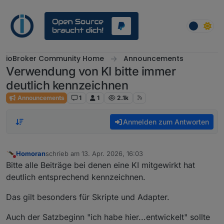
Weiter zum Inhalt
ioBroker Community Home
Announcements
Verwendung von KI bitte immer
deutlich kennzeichnen
Announcements
1
1
2.1k
Anmelden zum Antworten
Homoran
schrieb am
13. Apr. 2026, 16:03
zuletzt editiert von
Nicht stören
Bitte alle Beiträge bei denen eine KI mitgewirkt hat
deutlich entsprechend kennzeichnen.
Das gilt besonders für Skripte und Adapter.
Auch der Satzbeginn "ich habe hier...entwickelt" sollte