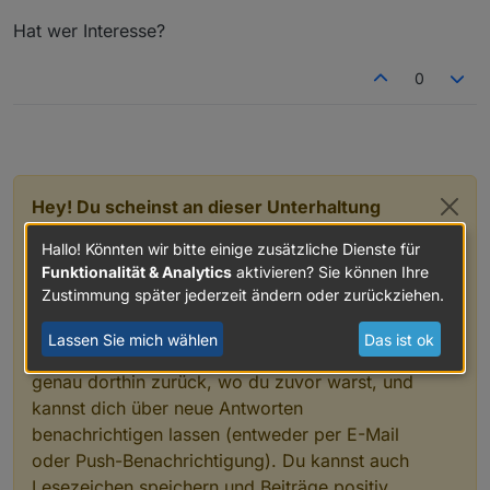
Hat wer Interesse?
0
Hey! Du scheinst an dieser Unterhaltung
interessiert zu sein, hast aber noch kein
Hallo! Könnten wir bitte einige zusätzliche Dienste für
Konto.
Funktionalität & Analytics
aktivieren? Sie können Ihre
Zustimmung später jederzeit ändern oder zurückziehen.
Hast du es satt, bei jedem Besuch durch die
gleichen Beiträge zu scrollen? Wenn du dich
Lassen Sie mich wählen
Das ist ok
für ein Konto anmeldest, kommst du immer
genau dorthin zurück, wo du zuvor warst, und
kannst dich über neue Antworten
benachrichtigen lassen (entweder per E-Mail
oder Push-Benachrichtigung). Du kannst auch
Lesezeichen speichern und Beiträge positiv