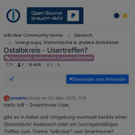
Weiter zum Inhalt
ioBroker Community Home
Deutsch
Usergroups, Stammtische & andere Aktivitäten
Ostalbkreis - Usertreffen?
Usergroups, Stammtische & andere Aktivitäten
1
1
929
1
Anmelden zum Antworten
zanabria
schrieb am
24. März 2025, 11:16
Z
zuletzt editiert von
Offline
Hallo IoB - SmartHome-User,
gibt es in Aalen und Umgebung eventuell bereits einen
Stammtisch/ Austausch oder ein (un)regelmäßiges
Treffen zum Thema "IoBroker" und SmartHome?