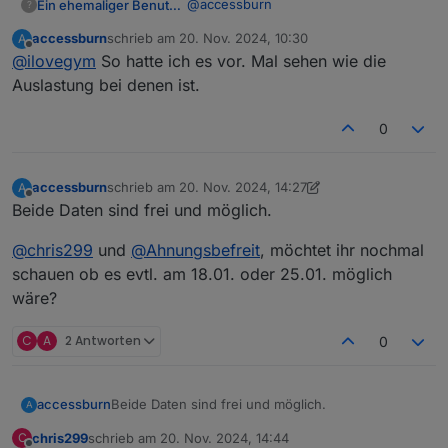
@
accessburn
Ein ehemaliger Benutzer
?
Sa 18.01. & Sa 25.01.
accessburn
schrieb am
20. Nov. 2024, 10:30
A
vielen Dank schonmal fürs
zuletzt editiert von
Offline
@
ilovegym
So hatte ich es vor. Mal sehen wie die
Organisieren!
Ich werde heute Nachmittag beide Termine mal
Buch n Tisch fuer 8 Personen, falls
Auslastung bei denen ist.
anfragen nach Verfügbarkeit, da die beiden Tage
noch einer kommt...
die meisten Stimmen bekommen haben.
Ich melde mich dann.
0
accessburn
schrieb am
20. Nov. 2024, 14:27
A
zuletzt editiert von accessburn
Offline
Beide Daten sind frei und möglich.
@
chris299
und
@
Ahnungsbefreit
, möchtet ihr nochmal
schauen ob es evtl. am 18.01. oder 25.01. möglich
wäre?
C
A
2 Antworten
0
Beide Daten sind frei und möglich.
accessburn
A
chris299
schrieb am
20. Nov. 2024, 14:44
C
@
chris299
und
@
Ahnungsbefreit
, möchtet ihr
zuletzt editiert von