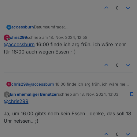
0
Datumsumfrage:
accessburn
A
https://nuudel.digitalcourage.de/xnlFjrghOGBw8o
chris299
schrieb am
18. Nov. 2024, 12:58
C
Ph
Reservierung kann ich halt erst nach einem
zuletzt editiert von
Offline
@
accessburn
16:00 finde ich arg früh. ich wäre mehr
Ergebnis erfragen.
für 18:00 auch wegen Essen ;-)
0
chris299
@
accessburn
16:00 finde ich arg früh. ich wäre mehr
C
für 18:00 auch wegen Essen ;-)
Ein ehemaliger Benutzer
schrieb am
18. Nov. 2024, 13:03
?
zuletzt editiert von
Offline
@
chris299
Ja, um 16.00 gibts noch kein Essen.. denke, das soll 18
Uhr heissen.. ;)
0