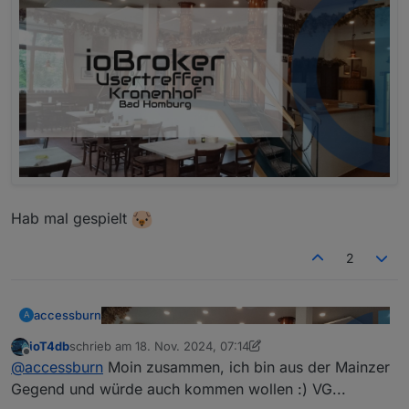
Hab mal gespielt
2
accessburn
A
ioT4db
schrieb am
18. Nov. 2024, 07:14
zuletzt editiert von ioT4db
Offline
@
accessburn
Moin zusammen, ich bin aus der Mainzer
Gegend und würde auch kommen wollen :) VG...