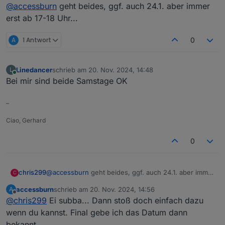
Offline
@
accessburn
geht beides, ggf. auch 24.1. aber immer
nochmal schauen ob es evtl. am 18.01. oder 25.01.
möglich wäre?
erst ab 17-18 Uhr...
A
1 Antwort
0
Linedancer
schrieb am
20. Nov. 2024, 14:48
L
zuletzt editiert von
Online
Bei mir sind beide Samstage OK
–
Ciao, Gerhard
0
chris299
@
accessburn
geht beides, ggf. auch 24.1. aber immer
C
erst ab 17-18 Uhr...
accessburn
schrieb am
20. Nov. 2024, 14:56
A
zuletzt editiert von
Offline
@
chris299
Ei subba... Dann stoß doch einfach dazu
wenn du kannst. Final gebe ich das Datum dann
bekannt.