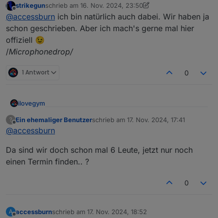
Willkommen beim Stammtisch im Raum Rhein-Main-
strikegun
schrieb am
16. Nov. 2024, 23:50
zuletzt editiert von strikegun
Offline
Hessen
@
accessburn
ich bin natürlich auch dabei. Wir haben ja
schon geschrieben. Aber ich mach's gerne mal hier
offiziell 😉
/
Microphonedrop/
1 Antwort
0
ilovegym
Willkommen beim Stammtisch im Raum Rhein-Main-
Ein ehemaliger Benutzer
schrieb am
17. Nov. 2024, 17:41
?
zuletzt editiert von
Offline
Hessen
@
accessburn
Da sind wir doch schon mal 6 Leute, jetzt nur noch
einen Termin finden.. ?
0
Meetings:
Online:
jeden 1. Montag im Monat ab 20:30 -
accessburn
schrieb am
17. Nov. 2024, 18:52
A
https://discord.gg/yC65zjr5uq
zuletzt editiert von