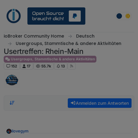
Weiter zum Inhalt
ioBroker Community Home
Deutsch
Usergroups, Stammtische & andere Aktivitäten
Usertreffen: Rhein-Main
Usergroups, Stammtische & andere Aktivitäten
152
17
55.7k
13
Anmelden zum Antworten
ilovegym