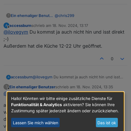
@
chris299
Ein ehemaliger Benutzer
?
accessburn
schrieb am
18. Nov. 2024, 13:17
A
Ja, um 16.00 gibts noch kein Essen..
zuletzt editiert von
Offline
@
ilovegym
Du kommst ja auch nicht hin und isst direkt
denke, das soll 18 Uhr heissen.. ;)
;-)
Außerdem hat die Küche 12-22 Uhr geöffnet.
0
accessburn
@
ilovegym
Du kommst ja auch nicht hin und isst
A
direkt ;-)
Ein ehemaliger Benutzer
schrieb am
18. Nov. 2024, 13:35
?
Außerdem hat die Küche 12-22 Uhr geöffnet.
zuletzt editiert von
Offline
@
accessburn
Hallo! Könnten wir bitte einige zusätzliche Dienste für
alles gut.. ja.. dann.. ;) 16 Uhr ist fuer mich auch ok,
Funktionalität & Analytics
aktivieren? Sie können Ihre
Zustimmung später jederzeit ändern oder zurückziehen.
wenn einer spaeter kommt, ist ja auch nicht schlimm..
denke bis 18 Uhr sollten dann alle da sein.. und wir
Lassen Sie mich wählen
Das ist ok
verhungern/verdursten nicht..