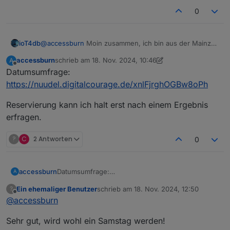
0
ioT4db
@
accessburn
Moin zusammen, ich bin aus der Mainzer
Hab mal gespielt
Gegend und würde auch kommen wollen :) VG...
accessburn
schrieb am
18. Nov. 2024, 10:46
A
zuletzt editiert von accessburn
Offline
Datumsumfrage:
https://nuudel.digitalcourage.de/xnlFjrghOGBw8oPh
Reservierung kann ich halt erst nach einem Ergebnis
erfragen.
?
C
2 Antworten
0
Datumsumfrage:
accessburn
A
https://nuudel.digitalcourage.de/xnlFjrghOGBw8o
Ein ehemaliger Benutzer
schrieb am
18. Nov. 2024, 12:50
?
Ph
Reservierung kann ich halt erst nach einem
zuletzt editiert von
Offline
@
accessburn
Ergebnis erfragen.
Sehr gut, wird wohl ein Samstag werden!