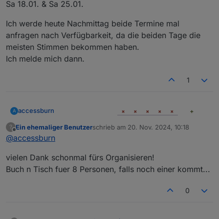
Sa 18.01. & Sa 25.01.
Ich werde heute Nachmittag beide Termine mal
anfragen nach Verfügbarkeit, da die beiden Tage die
meisten Stimmen bekommen haben.
Ich melde mich dann.
1
accessburn
A
Ein ehemaliger Benutzer
schrieb am
20. Nov. 2024, 10:18
?
zuletzt editiert von
Offline
@
accessburn
vielen Dank schonmal fürs Organisieren!
Buch n Tisch fuer 8 Personen, falls noch einer kommt...
0