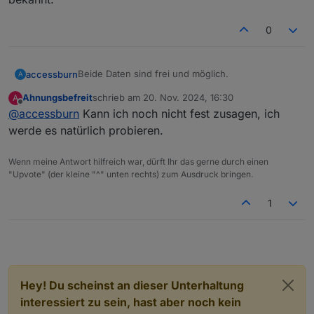
0
Beide Daten sind frei und möglich.
accessburn
A
Ahnungsbefreit
schrieb am
20. Nov. 2024, 16:30
A
@
chris299
und
@
Ahnungsbefreit
, möchtet ihr
zuletzt editiert von
Offline
@
accessburn
Kann ich noch nicht fest zusagen, ich
nochmal schauen ob es evtl. am 18.01. oder 25.01.
möglich wäre?
werde es natürlich probieren.
Wenn meine Antwort hilfreich war, dürft Ihr das gerne durch einen
"Upvote" (der kleine "^" unten rechts) zum Ausdruck bringen.
1
Hey! Du scheinst an dieser Unterhaltung
interessiert zu sein, hast aber noch kein