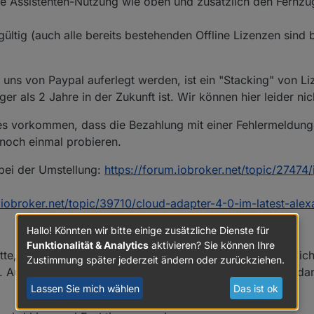
die Assistenten-Nutzung wie oben und zusätzlich den Fernzug
x gültig (auch alle bereits bestehenden Offline Lizenzen sind b
uns von Paypal auferlegt werden, ist ein "Stacking" von Li
r als 2 Jahre in der Zukunft ist. Wir können hier leider ni
es vorkommen, dass die Bezahlung mit einer Fehlermeldung 
 noch einmal probieren.
bei der Umstellung:
https://forum.iobroker.net/topic/27474/
.iobroker.net/topic/39710/cloud-adapter-4-0-im-latest-alex
Hallo! Könnten wir bitte einige zusätzliche Dienste für
Funktionalität & Analytics
aktivieren? Sie können Ihre
, der vor etwas mehr als einem Jahr offiziell veröffentli
Zustimmung später jederzeit ändern oder zurückziehen.
Auch wir von ioBroker arbeiten bereits seit einiger Zeit dar
Lassen Sie mich wählen
Das ist ok