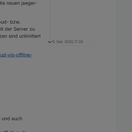
die neuen jaeger-
oud- bzw.
it der Server zu
en sind unlimitiert
5. Dez. 2023, 17:20
ud-vis-offline-
r und auch