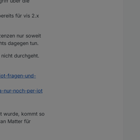
riff über die
ereits für vis 2.x
zenzen nur soweit
chts dagegen tun.
nicht durchgeht.
iot-fragen-und-
a-nur-noch-per-iot
cht wurde, kommt so
an Matter für