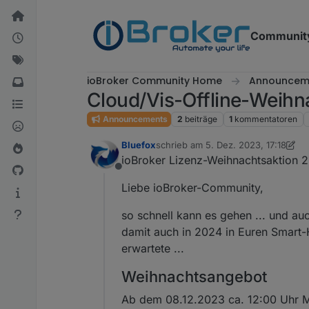
Weiter zum Inhalt
Communit
ioBroker Community Home
Announcem
Cloud/Vis-Offline-Weih
Announcements
2
beiträge
1
kommentatoren
Bluefox
schrieb am
5. Dez. 2023, 17:18
zuletzt editiert von Bluefox
12. Aug.
ioBroker Lizenz-Weihnachtsaktion 
Offline
Liebe ioBroker-Community,
so schnell kann es gehen ... und a
damit auch in 2024 in Euren Smart-H
erwartete ...
Weihnachtsangebot
Ab dem 08.12.2023 ca. 12:00 Uhr Mi