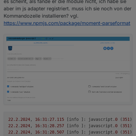
es scheint, als fände er die module nicht, ich habe sie
{

Das hier wird auch nicht mehr genutzt.
    'type': 'cardType',

aber im js adapter registriert. muss ich sie noch von der
    'heading': 'Seiten Überschrift',

Kommandozeile installieren? vgl.
<PageItem>
    'useColor': true,

https://www.npmjs.com/package/moment-parseformat
    'items': []

nur noch
22.2
.
2024
, 
16
:
31
:
27.115
	[info ]: javascript.
0
 (
351
) 
22.2
.
2024
, 
16
:
31
:
28.257
	[info ]: javascript.
0
 (
351
) 
22.2
.
2024
, 
16
:
31
:
28.507
	[info ]: javascript.
0
 (
351
) 