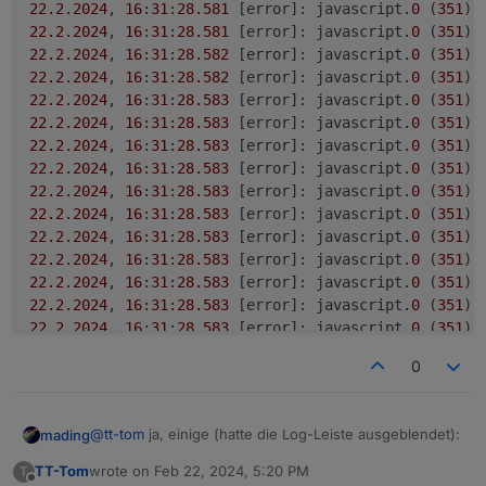
22.2
.
2024
, 
16
:
31
:
28.581
	[error]: javascript.
0
 (
351
) 
22.2
.
2024
, 
16
:
31
:
28.581
	[error]: javascript.
0
 (
351
) 
22.2
.
2024
, 
16
:
31
:
28.582
	[error]: javascript.
0
 (
351
) 
22.2
.
2024
, 
16
:
31
:
28.582
	[error]: javascript.
0
 (
351
) 
22.2
.
2024
, 
16
:
31
:
28.583
	[error]: javascript.
0
 (
351
) 
22.2
.
2024
, 
16
:
31
:
28.583
	[error]: javascript.
0
 (
351
) 
22.2
.
2024
, 
16
:
31
:
28.583
	[error]: javascript.
0
 (
351
) 
22.2
.
2024
, 
16
:
31
:
28.583
	[error]: javascript.
0
 (
351
) 
22.2
.
2024
, 
16
:
31
:
28.583
	[error]: javascript.
0
 (
351
) 
22.2
.
2024
, 
16
:
31
:
28.583
	[error]: javascript.
0
 (
351
) 
22.2
.
2024
, 
16
:
31
:
28.583
	[error]: javascript.
0
 (
351
) 
22.2
.
2024
, 
16
:
31
:
28.583
	[error]: javascript.
0
 (
351
) 
22.2
.
2024
, 
16
:
31
:
28.583
	[error]: javascript.
0
 (
351
) 
22.2
.
2024
, 
16
:
31
:
28.583
	[error]: javascript.
0
 (
351
) 
22.2
.
2024
, 
16
:
31
:
28.583
	[error]: javascript.
0
 (
351
) 
22.2
.
2024
, 
16
:
31
:
28.584
	[error]: javascript.
0
 (
351
) 
0
22.2
.
2024
, 
16
:
31
:
28.584
	[error]: javascript.
0
 (
351
) 
22.2
.
2024
, 
16
:
31
:
28.584
	[error]: javascript.
0
 (
351
) 
22.2
.
2024
, 
16
:
31
:
28.584
	[error]: javascript.
0
 (
351
) 
@
tt-tom
ja, einige (hatte die Log-Leiste ausgeblendet):
mading
22.2
.
2024
, 
16
:
31
:
28.584
	[error]: javascript.
0
 (
351
) 
22.2
.
2024
, 
16
:
31
:
28.584
	[error]: javascript.
0
 (
351
) 
TT-Tom
wrote on
Feb 22, 2024, 5:20 PM
T
es scheint, als fände er die module nicht, ich habe sie
last edited by