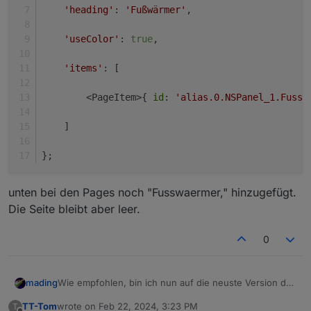
'heading'
: 
'Fußwärmer'
,
'useColor'
: 
true
,
'items'
: [
        <PageItem>{ 
id
: 
'alias.0.NSPanel_1.Fussw
    ]
};
unten bei den Pages noch "Fusswaermer," hinzugefügt.
Die Seite bleibt aber leer.
0
Wie empfohlen, bin ich nun auf die neuste Version des
mading
NSPanel gegangen und habe zwei Anliegen:
TT-Tom
wrote on
Feb 22, 2024, 3:23 PM
T
Der Lademodus Text unten wird nicht angezeigt: So