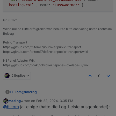
    ]

'heating-coil'
, name:
'Fusswaermer'
}
Gruß Tom
Wenn meine Hilfe erfolgreich war, benutze bitte das Voting unten rechts im
Beitrag
Public Transport
https://github.com/tt-tom17/ioBroker.public-transport
https://github.com/tt-tom17/ioBroker.public-transport/wiki
NSPanel Adapter Wiki
https://github.com/ticaki/ioBroker.nspanel-lovelace-ui/wiki
2 Replies
0
@
mading
TT-Tom
T
Bekommst Du Fehlermeldungen??
mading
wrote on
Feb 22, 2024, 3:35 PM
Der Seitenaufbau sieht jetzt so aus.
last edited by
Offline
@
tt-tom
ja, einige (hatte die Log-Leiste ausgeblendet):
let name: PageType =
