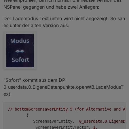
Wie empfohlen, bin ich nun auf die neuste Version des
NSPanel gegangen und habe zwei Anliegen:
Der Lademodus Text unten wird nicht angezeigt: So sah
es unter der alten Version aus:
"Sofort" kommt aus dem DP
0_userdata.0.EigeneDatenpunkte.openWB.LadeModusT
ext
//
bottomScreensaverEntity
5
(for
Alternative
and
Ad
        {

ScreensaverEntity:
'0_userdata.0.EigeneDa
ScreensaverEntityFactor:
1
,
