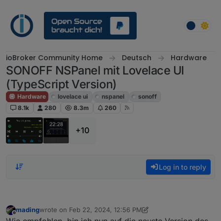
Skip to content
ioBroker Community Home
Deutsch
Hardware
SONOFF NSPanel mit Lovelace UI
(TypeScript Version)
Hardware
lovelace ui
nspanel
sonoff
8.1k
280
8.3m
260
+10
Log in to reply
mading
wrote on
Feb 22, 2024, 12:56 PM
last edited by mading
Feb 22, 2024, 2:22 PM
Offline