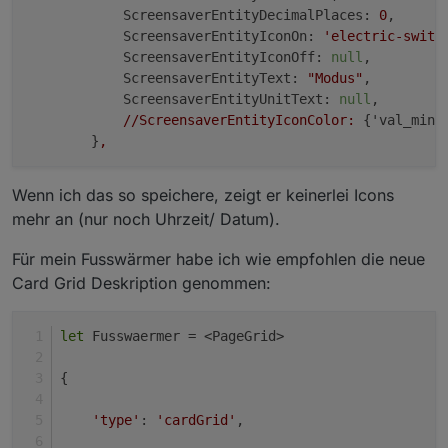
ScreensaverEntityDecimalPlaces:
0
,

ScreensaverEntityIconOn:
'electric-switc
ScreensaverEntityIconOff:
null
,

ScreensaverEntityText:
"Modus"
,

ScreensaverEntityUnitText:
null
,

//ScreensaverEntityIconColor:
 {
'val_min'
        }
,
Wenn ich das so speichere, zeigt er keinerlei Icons
mehr an (nur noch Uhrzeit/ Datum).
Für mein Fusswärmer habe ich wie empfohlen die neue
Card Grid Deskription genommen:
let
 Fusswaermer = <PageGrid>
{
'type'
: 
'cardGrid'
,