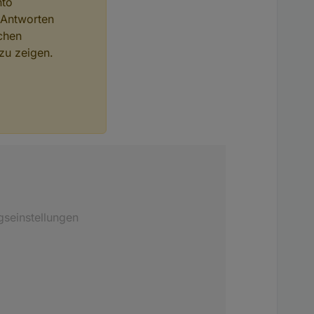
nto
 Antworten
chen
zu zeigen.
gseinstellungen