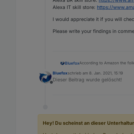
Alexa BR skill store:
https://www.a
Alexa IT skill store:
https://www.am
I would appreciate it if you will chec
Please write your findings in comm
According to Amazon the follo
Bluefox
Alexa US skill store:
https:/
Bluefox
schrieb am
8. Jan. 2021, 15:19
Alexa CA skill store:
https:/
I would appreciate it if you wi
zuletzt editiert von
Dieser Beitrag wurde gelöscht!
Alexa AU skill store:
https:/
Offline
Alexa IN skill store:
https://
Please write your findings i
Alexa ES skill store:
https://
Alexa FR skill store:
https://
Alexa MX skill store:
https:/
Alexa UK skill store:
https:/
Alexa BR skill store:
https:/
Alexa IT skill store:
https://w
Hey! Du scheinst an dieser Unterhaltun