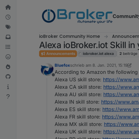
Weiter zum Inhalt
Communit
ioBroker Community Home
Announcem
Alexa ioBroker.iot Skill i
Announcements
iobroker.iot alexa
2
beiträge
Bluefox
schrieb am
8. Jan. 2021, 15:19
zuletzt editiert von Bluefox
1. Aug. 
According to Amazon the following s
Offline
Alexa US skill store:
https://www.a
Alexa CA skill store:
https://www.a
Alexa AU skill store:
https://www.a
Alexa IN skill store:
https://www.am
Alexa ES skill store:
https://www.a
Alexa FR skill store:
https://www.a
Alexa MX skill store:
https://www.
Alexa UK skill store:
https://www.a