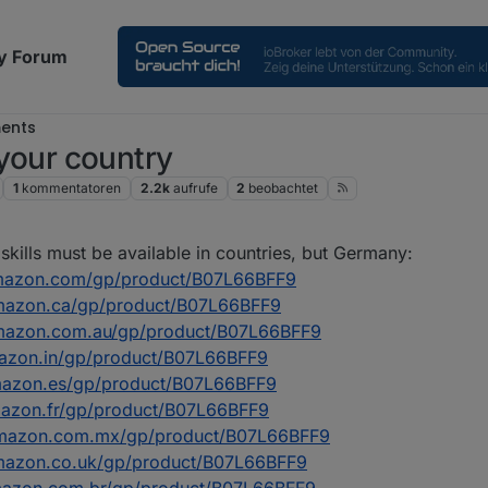
y Forum
ents
n your country
1
kommentatoren
2.2k
aufrufe
2
beobachtet
2021, 16:20
kills must be available in countries, but Germany:
mazon.com/gp/product/B07L66BFF9
mazon.ca/gp/product/B07L66BFF9
mazon.com.au/gp/product/B07L66BFF9
azon.in/gp/product/B07L66BFF9
mazon.es/gp/product/B07L66BFF9
mazon.fr/gp/product/B07L66BFF9
amazon.com.mx/gp/product/B07L66BFF9
mazon.co.uk/gp/product/B07L66BFF9