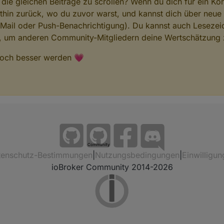
 die gleichen Beiträge zu scrollen? Wenn du dich für ein Ko
hin zurück, wo du zuvor warst, und kannst dich über neue
-Mail oder Push-Benachrichtigung). Du kannst auch Lesezei
n, um anderen Community-Mitgliedern deine Wertschätzung 
 noch besser werden 💗
Community
tenschutz-Bestimmungen
|
Nutzungsbedingungen
|
Einwilligun
ioBroker Community 2014-2026