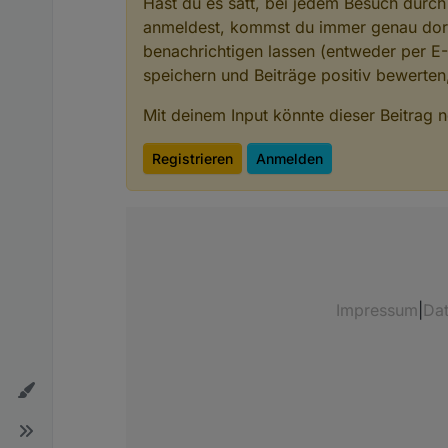
Hast du es satt, bei jedem Besuch durch
anmeldest, kommst du immer genau dort
benachrichtigen lassen (entweder per E
speichern und Beiträge positiv bewerte
Mit deinem Input könnte dieser Beitrag
Registrieren
Anmelden
Impressum
|
Da