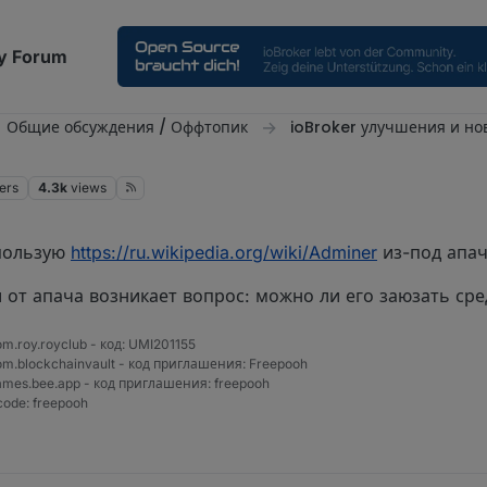
y Forum
Общие обсуждения / Оффтопик
ioBroker улучшения и но
ers
4.3k
views
пользую
https://ru.wikipedia.org/wiki/Adminer
из-под апач
и от апача возникает вопрос: можно ли его заюзать сре
com.roy.royclub - код: UMI201155
=com.blockchainvault - код приглашения: Freepooh
=games.bee.app - код приглашения: freepooh
code: freepooh