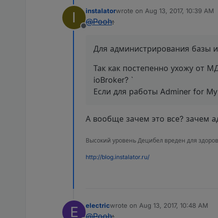
instalator
wrote on
Aug 13, 2017, 10:39 AM
I
last edited by
@
Pooh
:
Offline
Для администрирования базы 
Так как постепенно ухожу от М
ioBroker? `
Если для работы Adminer for My
А вообще зачем это все? зачем 
Высокий уровень Децибел вреден для здоров
http://blog.instalator.ru/
electric
wrote on
Aug 13, 2017, 10:48 AM
E
last edited by
@
Pooh
: