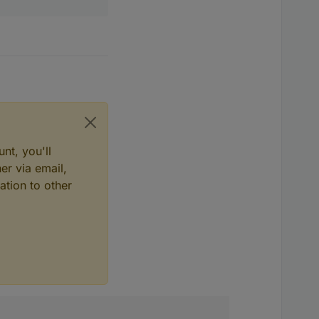
nt, you'll
er via email,
ation to other