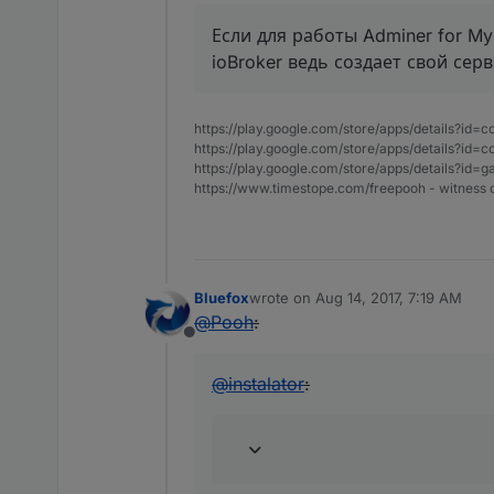
Если для работы Adminer for My
ioBroker ведь создает свой се
https://play.google.com/store/apps/details?id=
https://play.google.com/store/apps/details?id
https://play.google.com/store/apps/details?id
https://www.timestope.com/freepooh - witness 
Bluefox
wrote on
Aug 14, 2017, 7:19 AM
last edited by
@
Pooh
:
Offline
@
instalator
: