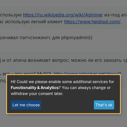
использую
https://ru.wikipedia.org/wiki/Adminer
из-под ап
ас использую легкий клиент
https://www.heidisql.com/
.
орачивал папч/энжингс для phpmyadmin))
Д и от апача возникает вопрос: можно ли его заюзать 
ь его - это кого? MySQL
http://www.iobroker.net/docu/?
подключить к iobroker.
Hi! Could we please enable some additional services for
Functionality & Analytics
? You can always change or
withdraw your consent later.
Let me choose
That's ok