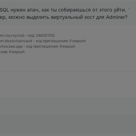
SQL нужен апач, как ты собираешься от этого уйти. `
рвер, можно выделить виртуальный хост для Adminer?
com.roy.royclub - код: UMI201155
=com.blockchainvault - код приглашения: Freepooh
=games.bee.app - код приглашения: freepooh
code: freepooh