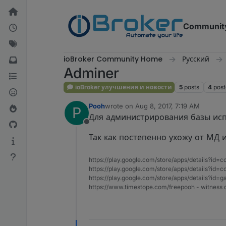
Skip to content
Communit
ioBroker Community Home
Русский
Adminer
ioBroker улучшения и новости
5
posts
4
post
Pooh
wrote on
Aug 8, 2017, 7:19 AM
P
last edited by
Для администрирования базы ис
Offline
Так как постепенно ухожу от МД 
https://play.google.com/store/apps/details?id=
https://play.google.com/store/apps/details?id
https://play.google.com/store/apps/details?id
https://www.timestope.com/freepooh - witness 