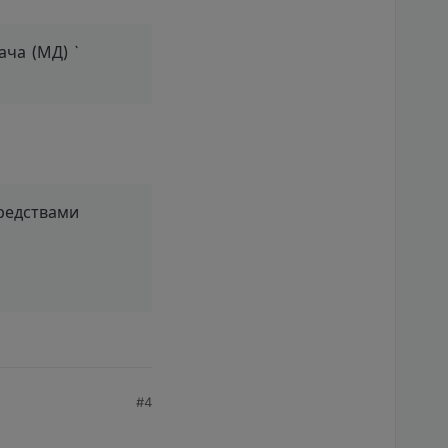
ача (МД) `
средствами
#4