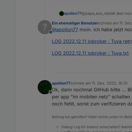
apollon77
@papa_aus_rastatt also noc
Ein ehemaliger Benutzer
schrieb am
11. De
?
zuletzt editiert von
@
apollon77
moin. ich habe jetzt no
Offline
LOG 2022.12.11 iobroker : Tuya retry
LOG 2022.12.11 iobroker : Tuya.txt
apollon77
schrieb am
11. Dez. 2022, 16:31
zuletzt editiert von
Ok, dann nochmal GitHub bitte ... B
Offline
per app "im mobilen netz" schalten 
noch fehlt, sonst zum verifizieren 
Beitrag hat geholfen? Votet rechts unten im Beit
Debug-Log für Instanz einschalten? Admin