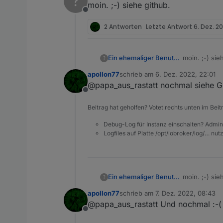
?
moin. ;-) siehe github.
Offline
2 Antworten
Letzte Antwort
6. Dez. 20
Ein ehemaliger Benutzer
moin. ;-) sie
?
apollon77
schrieb am
6. Dez. 2022, 22:01
zuletzt editiert von
@papa_aus_rastatt nochmal siehe G
Offline
Beitrag hat geholfen? Votet rechts unten im Beit
Debug-Log für Instanz einschalten? Admin
Logfiles auf Platte /opt/iobroker/log/… nu
Ein ehemaliger Benutzer
moin. ;-) sie
?
apollon77
schrieb am
7. Dez. 2022, 08:43
zuletzt editiert von
@papa_aus_rastatt Und nochmal :-(
Offline