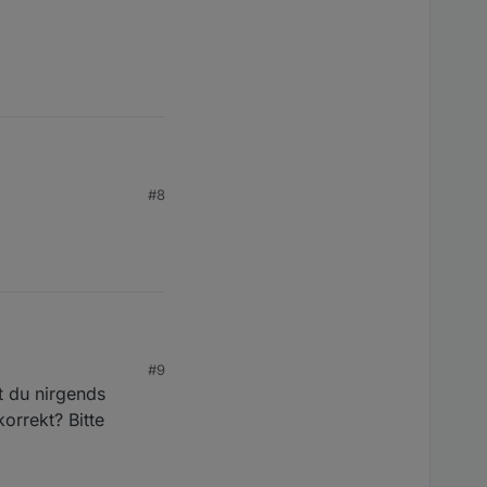
#8
#9
t du nirgends
orrekt? Bitte