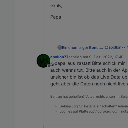
Gruß,
Papa
@
apollon77
M
Ein ehemaliger Benutzer
?
Heute abend 
apollon77
schrieb am
9. Dez. 2022, 17:40
Gruß,
zuletzt editiert von
@papa_aus_rastatt Bitte schick mir 
Offline
Papa
auch wenns tut. Bitte auch in der A
unsicher bin ist ob das Live Data up
geht aber die Daten noch nicht live 
Beitrag hat geholfen? Votet rechts unten im Beit
Debug-Log für Instanz einschalten? Admin
Logfiles auf Platte /opt/iobroker/log/… nu