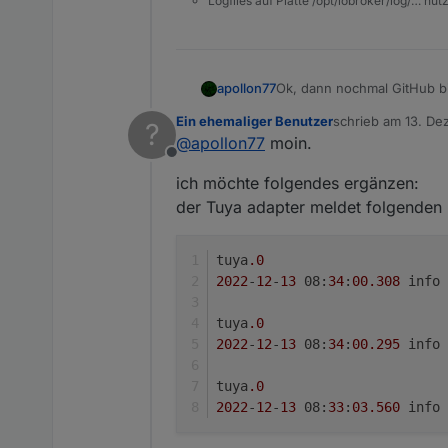
Logfiles auf Platte /opt/iobroker/log/… nu
apollon77
Ok, dann nochmal GitHub bit
app "im mobilen netz" schal
Ein ehemaliger Benutzer
schrieb am
13. De
?
sonst zum verifizieren das
zuletzt editiert v
@
apollon77
moin.
Offline
ich möchte folgendes ergänzen:
der Tuya adapter meldet folgenden 
tuya
.0
2022
-
12
-
13
 08:
34
:
00.308
tuya
.0
2022
-
12
-
13
 08:
34
:
00.295
tuya
.0
2022
-
12
-
13
 08:
33
:
03.560