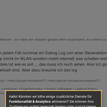
ahlzeit - ich habe den Adapter gerade eben ausprobiert, es scheint zu 
läuft mein Script, dann sehe ich es genau.
in jedem Fall nochmal ein Debug Log von einer Steueraktion
pp (nicht im WLAN sondern mobil internet) was schalten wei
date tut wie es soll ... das muss ich noch sehen. Also ich g
aktuell sind. Aber dazu brauche ich das log
rag :-) https://paypal.me/Apollon77 / https://github.com/sponsors/Apollon77
 -> Instanzen -> Expertenmodus -> Instanz aufklappen - Loglevel ändern
tzen, Admin schneidet Zeilen ab
Hallo! Könnten wir bitte einige zusätzliche Dienste für
Funktionalität & Analytics
aktivieren? Sie können Ihre
Zustimmung später jederzeit ändern oder zurückziehen.