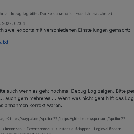
hmal debug log bitte. Denke da sehe ich was ich brauche ;-)
z. 2022, 02:04
ch zwei exports mit verschiedenen Einstellungen gemacht:
.txt
itte auch wenn es geht nochmal Debug Log zeigen. Bitte per
... auch gern mehreres ... Wenn was nicht geht hilft das L
das annahmen korrekt waren.
rag :-) https://paypal.me/Apollon77 / https://github.com/sponsors/Apollon77
 -> Instanzen -> Expertenmodus -> Instanz aufklappen - Loglevel ändern