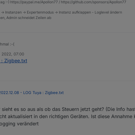
rag :-) https://paypal.me/Apollon77 / https://github.com/sponsors/Apollon77
 -> Instanzen -> Expertenmodus -> Instanz aufklappen - Loglevel ändern
tzen, Admin schneidet Zeilen ab
hmal :-(
. 2022, 07:00
: Zigbee.txt
2022.12.08 - LOG Tuya : Zigbee.txt
ieht es so aus als ob das Steuern jetzt geht? (Die Info has
t aktualisiert in den richtigen Geräten. Ist diese Annahme k
Logging verändert