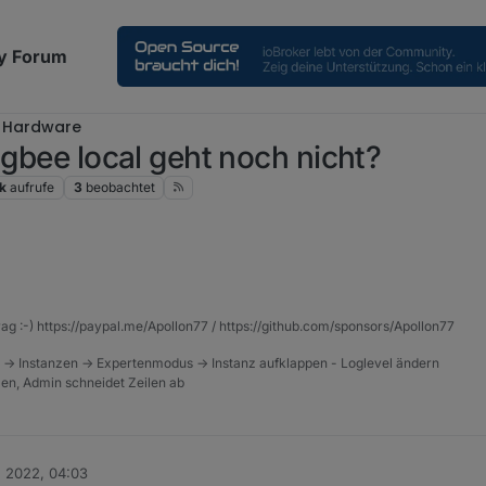
y Forum
Hardware
igbee local geht noch nicht?
k
aufrufe
3
beobachtet
rag :-) https://paypal.me/Apollon77 / https://github.com/sponsors/Apollon77
 -> Instanzen -> Expertenmodus -> Instanz aufklappen - Loglevel ändern
tzen, Admin schneidet Zeilen ab
. 2022, 04:03