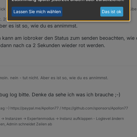
hick mir in jedem Fall nochmal ein Debug Log von einer Steueraktion übe
Lassen Sie mich wählen
Das ist ok
LAN sondern mobil internet) was schalten weil das was ich noch unsicher bin
z. 2022, 07:14
 tut wie es soll ... das muss ich noch sehen. Also ich glaube das steuern
Aber es ist so, wie du es annimmst.
. Aber dazu brauche ich das log
ch kann am iobroker den Status zum senden beoachten, wie
 dann nach ca 2 Sekunden wieder rot werden.
oin. nein - tut nicht. Aber es ist so, wie du es annimmst.
al verbunden ist:Ich kann am iobroker den Status zum senden beoachten, wie die
ug log bitte. Denke da sehe ich was ich brauche ;-)
den Register grün gesendet werden und dann nach ca 2 Sekunden wied
rag :-) https://paypal.me/Apollon77 / https://github.com/sponsors/Apollon77
 -> Instanzen -> Expertenmodus -> Instanz aufklappen - Loglevel ändern
tzen, Admin schneidet Zeilen ab