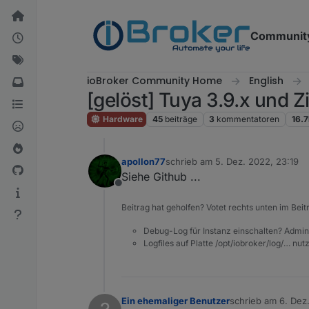
Weiter zum Inhalt
Communit
ioBroker Community Home
English
[gelöst] Tuya 3.9.x und Z
Hardware
45
beiträge
3
kommentatoren
16.7
apollon77
schrieb am
5. Dez. 2022, 23:19
zuletzt editiert von
Siehe Github ...
Offline
Beitrag hat geholfen? Votet rechts unten im Beit
Debug-Log für Instanz einschalten? Admin
Logfiles auf Platte /opt/iobroker/log/… nu
Ein ehemaliger Benutzer
schrieb am
6. Dez
zuletzt editiert von