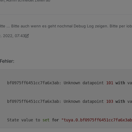
tzen, Admin schneidet Zeilen ab
te ... Bitte auch wenn es geht nochmal Debug Log zeigen. Bitte per iob
ten ... auch gern mehreres ... Wenn was nicht geht hilft das Log zu sc
z. 2022, 07:43
 annahmen korrekt waren.
on Homoran
Fehler:
	info	bf0975ff6451cc7fa6x3ab: Unknown datapoint 
101
with
 va
	info	bf0975ff6451cc7fa6x3ab: Unknown datapoint 
103
with
 va
	info	State value to 
set
for
"tuya.0.bf0975ff6451cc7fa6x3ab