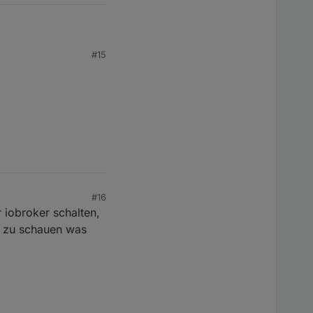
#15
#16
 iobroker schalten,
og zu schauen was