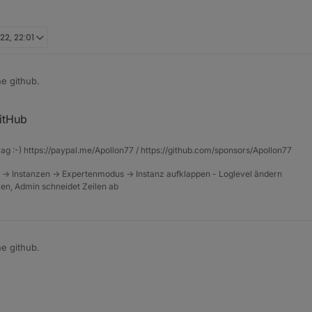
22, 22:01
he github.
itHub
rag :-) https://paypal.me/Apollon77 / https://github.com/sponsors/Apollon77
 -> Instanzen -> Expertenmodus -> Instanz aufklappen - Loglevel ändern
tzen, Admin schneidet Zeilen ab
he github.