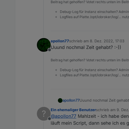
Beitrag hat geholfen? Votet rechts unten im Beit
Debug-Log für Instanz einschalten? Admin
Logfiles auf Platte /opt/iobroker/log/… nu
apollon77
schrieb am
8. Dez. 2022, 17:03
zuletzt editiert von
Uuund nochmal Zeit gehabt? :-))
Offline
Beitrag hat geholfen? Votet rechts unten im Beit
Debug-Log für Instanz einschalten? Admin
Logfiles auf Platte /opt/iobroker/log/… nu
apollon77
Uuund nochmal Zeit gehabt?
Ein ehemaliger Benutzer
schrieb am
9. Dez
?
zuletzt editiert von
@
apollon77
Mahlzeit - ich habe den
Offline
läuft mein Script, dann sehe ich es 