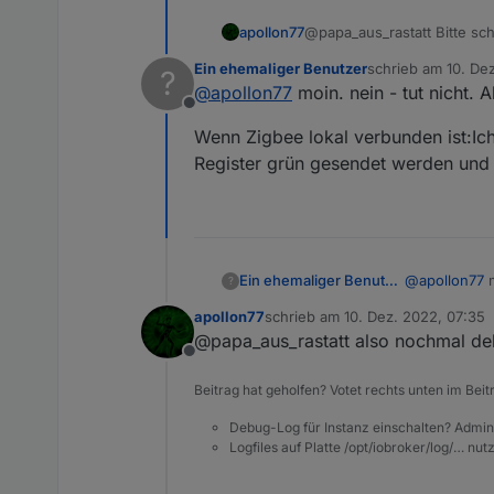
apollon77
@papa_aus_rastatt Bitte sc
wenns tut. Bitte auch in der App (nicht im W
Ein ehemaliger Benutzer
schrieb am
10. De
?
ist ob das Live Data update
zuletzt editiert von
@
apollon77
moin. nein - tut nicht. 
noch nicht live aktuell sind
Offline
Wenn Zigbee lokal verbunden ist:I
Register grün gesendet werden und
@
apollon77
m
Ein ehemaliger Benutzer
?
apollon77
schrieb am
10. Dez. 2022, 07:35
Wenn Zigbee lok
zuletzt editiert von
@papa_aus_rastatt also nochmal deb
entsprechen
Offline
Beitrag hat geholfen? Votet rechts unten im Beit
Debug-Log für Instanz einschalten? Admin
Logfiles auf Platte /opt/iobroker/log/… nu