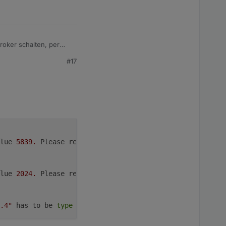
roker schalten, per
hauen was noch fehlt,
#17
lue 
5839.
 Please resync devices
lue 
2024.
 Please resync devices
.4"
 has to be 
type
"boolean"
 but received 
type
"number"