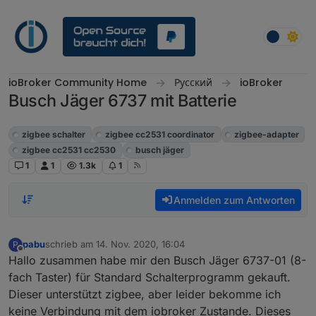
Weiter zum Inhalt
ioBroker Community Home
Русский
ioBroker
Busch Jäger 6737 mit Batterie
ioBroker
zigbee schalter
zigbee cc2531 coordinator
zigbee-adapter
zigbee cc2531 cc2530
busch jäger
1
1
1.3k
1
Anmelden zum Antworten
pabu
schrieb am
14. Nov. 2020, 16:04
P
zuletzt editiert von
Offline
Hallo zusammen habe mir den Busch Jäger 6737-01 (8-
fach Taster) für Standard Schalterprogramm gekauft.
Dieser unterstützt zigbee, aber leider bekomme ich
keine Verbindung mit dem iobroker Zustande. Dieses