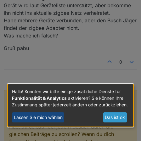
Gerät wird laut Geräteliste unterstützt, aber bekomme
ihn nicht ins aktuelle zigbee Netz verheiratet.
Habe mehrere Geräte verbunden, aber den Busch Jäger
findet der zigbee Adapter nicht.
Was mache ich falsch?
Gruß pabu
0
Hallo! Könnten wir bitte einige zusätzliche Dienste für
Funktionalität & Analytics
aktivieren? Sie können Ihre
Hey! Du scheinst an dieser Unterhaltung
Zustimmung später jederzeit ändern oder zurückziehen.
interessiert zu sein, hast aber noch kein
Konto.
Lassen Sie mich wählen
Das ist ok
Hast du es satt, bei jedem Besuch durch die
gleichen Beiträge zu scrollen? Wenn du dich