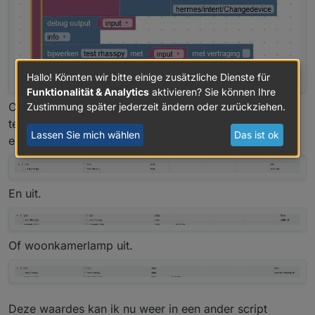
Hallo! Könnten wir bitte einige zusätzliche Dienste für
Funktionalität & Analytics
aktivieren? Sie können Ihre
Onder de waarde van de schakelaar rhasspy komt dan
Zustimmung später jederzeit ändern oder zurückziehen.
te staan "radio aan"
Lassen Sie mich wählen
Das ist ok
en dus ook "radio uit".
En uit.
Of woonkamerlamp uit.
Deze waardes kan ik nu weer in een ander script