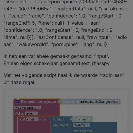
"sessionId": "default-porcupine-d7033aa9-ebdf-4b39-
b43c-f1de796e065a", "customData": null, "asrTokens":
[[{"value": "radio", "confidence": 1.0, "rangeStart": 0,
"rangeEnd": 5, "time": null}, {"value": "aan",
"confidence": 1.0, "rangeStart": 6, "rangeEnd": 9,
"time": null}]], "asrConfidence": null, "rawInput": "radio
aan", "wakewordId": "porcupine", "lang": null}
Ik heb een variabele gemaakt genaamd “input”.
En een eigen schakelaar genaamd test_rhasspy
Met het volgende script haal ik de waarde "radio aan"
uit deze regel.