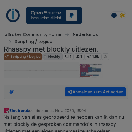
Weiter zum Inhalt
ioBroker Community Home
Nederlands
Scripting / Logica
Rhasspy met blockly uitlezen.
Scripting / Logica
blockly
1
1
1.5k
Anmelden zum Antworten
Electrorob
schrieb am
4. Nov. 2020, 18:04
E
zuletzt editiert von
Offline
Na lang van alles geprobeerd te hebben kan ik dan nu
met blockly de gesproken commando's in rhasspy
uitlezen met een eigen aangemaakte schakelaar.