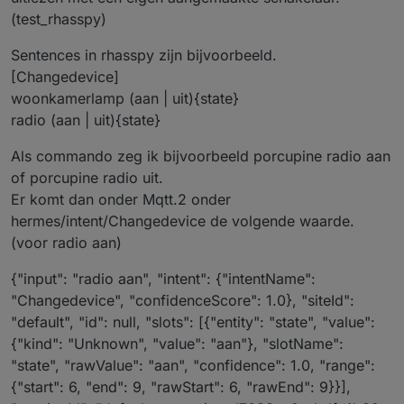
(test_rhasspy)
Sentences in rhasspy zijn bijvoorbeeld.
[Changedevice]
woonkamerlamp (aan | uit){state}
radio (aan | uit){state}
Als commando zeg ik bijvoorbeeld porcupine radio aan
of porcupine radio uit.
Er komt dan onder Mqtt.2 onder
hermes/intent/Changedevice de volgende waarde.
(voor radio aan)
{"input": "radio aan", "intent": {"intentName":
"Changedevice", "confidenceScore": 1.0}, "siteId":
"default", "id": null, "slots": [{"entity": "state", "value":
{"kind": "Unknown", "value": "aan"}, "slotName":
"state", "rawValue": "aan", "confidence": 1.0, "range":
{"start": 6, "end": 9, "rawStart": 6, "rawEnd": 9}}],