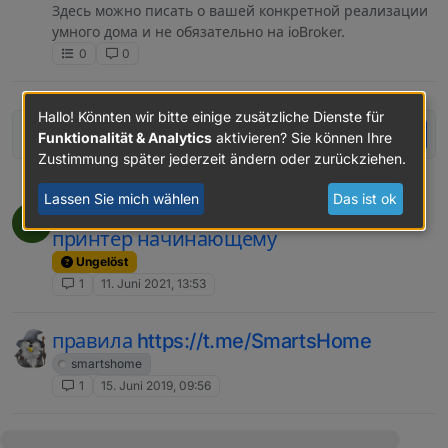
Здесь можно писать о вашей конкретной реализации
умного дома и не обязательно на ioBroker.
0
0
Hallo! Könnten wir bitte einige zusätzliche Dienste für
Melde dich an, um einen Beitrag zu erstellen
Funktionalität & Analytics
aktivieren? Sie können Ihre
Zustimmung später jederzeit ändern oder zurückziehen.
Lassen Sie mich wählen
Das ist ok
посоветуйте какой приобрести
T
принтер начинающему
Ungelöst
1
11. Juni 2021, 13:53
правила https://t.me/SmartsHome
smartshome
1
15. Juni 2019, 09:56