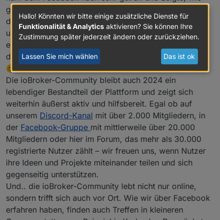
groß das Interesse an weiteren Veranstaltungen ist. Für
Hallo! Könnten wir bitte einige zusätzliche Dienste für
die kommenden Jahre möchten wir solche Events in
Funktionalität & Analytics
aktivieren? Sie können Ihre
unsere Planung aufnehmen – vorausgesetzt, unser
Zustimmung später jederzeit ändern oder zurückziehen.
engagierter Organisator Ingo (Apollon77) findet erneut
die Zeit und Energie, so etwas auf die Beine zu stellen.
Lassen Sie mich wählen
Das ist ok
😊
Die ioBroker-Community bleibt auch 2024 ein
lebendiger Bestandteil der Plattform und zeigt sich
weiterhin äußerst aktiv und hilfsbereit. Egal ob auf
unserem
Discord-Kanal
mit über 2.000 Mitgliedern, in
der
Facebook-Gruppe
mit mittlerweile über 20.000
Mitgliedern oder hier im Forum, das mehr als 30.000
registrierte Nutzer zählt – wir freuen uns, wenn Nutzer
ihre Ideen und Projekte miteinander teilen und sich
gegenseitig unterstützen.
Und.. die ioBroker-Community lebt nicht nur online,
sondern trifft sich auch vor Ort. Wie wir über Facebook
erfahren haben, finden auch Treffen in kleineren