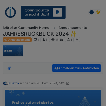
Weiter zum Inhalt
ioBroker Community Home
Announcements
JAHRESRÜCKBLICK 2024 ✨
Announcements
1
1
14.3k
1
Anmelden zum Antworten
Bluefox
schrieb am
26. Dez. 2024, 14:15
zuletzt editiert von Bluefox
Offline