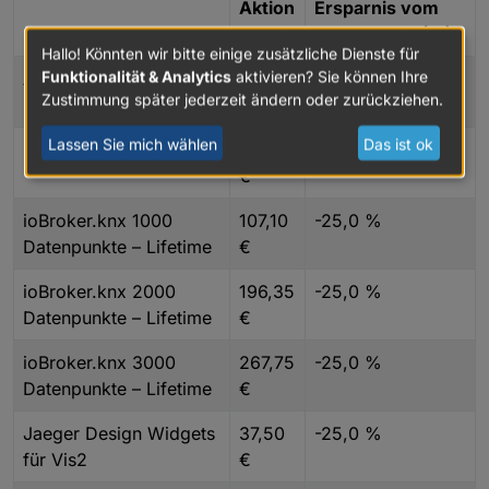
Aktion
Ersparnis vom
Produkt
spreis
neuen Preis (%)
Hallo! Könnten wir bitte einige zusätzliche Dienste für
Funktionalität & Analytics
aktivieren? Sie können Ihre
Assistent Lizenz 1 Jahr
19,99
-27,3 %
Zustimmung später jederzeit ändern oder zurückziehen.
€
Lassen Sie mich wählen
Das ist ok
Remote Access 1 Jahr
34,50
-31,0 %
€
ioBroker.knx 1000
107,10
-25,0 %
Datenpunkte – Lifetime
€
ioBroker.knx 2000
196,35
-25,0 %
Datenpunkte – Lifetime
€
ioBroker.knx 3000
267,75
-25,0 %
Datenpunkte – Lifetime
€
Jaeger Design Widgets
37,50
-25,0 %
für Vis2
€