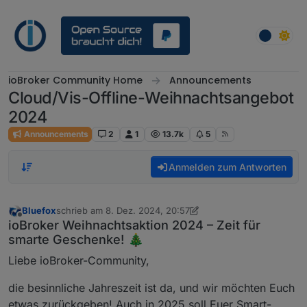
Weiter zum Inhalt
ioBroker Community Home
Announcements
Cloud/Vis-Offline-Weihnachtsangebot
2024
Announcements
2
1
13.7k
5
Anmelden zum Antworten
Bluefox
schrieb am
8. Dez. 2024, 20:57
zuletzt editiert von Bluefox
12. März 2025, 18:42
Offline
ioBroker Weihnachtsaktion 2024 – Zeit für
smarte Geschenke! 🎄
Liebe ioBroker-Community,
die besinnliche Jahreszeit ist da, und wir möchten Euch
etwas zurückgeben! Auch in 2025 soll Euer Smart-