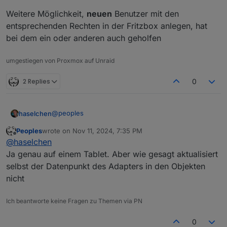
Weitere Möglichkeit,
neuen
Benutzer mit den
entsprechenden Rechten in der Fritzbox anlegen, hat
bei dem ein oder anderen auch geholfen
umgestiegen von Proxmox auf Unraid
2 Replies
0
@
peoples
haselchen
Peoples
wrote on
Nov 11, 2024, 7:35 PM
Ich bin dabei mir Dein Problem mal anzusehen.
last edited by
Offline
@
haselchen
Wo lässt Du Dir die Anrufe anzeigen?
VIS?
Ja genau auf einem Tablet. Aber wie gesagt aktualisiert
selbst der Datenpunkt des Adapters in den Objekten
nicht
Ich beantworte keine Fragen zu Themen via PN
0