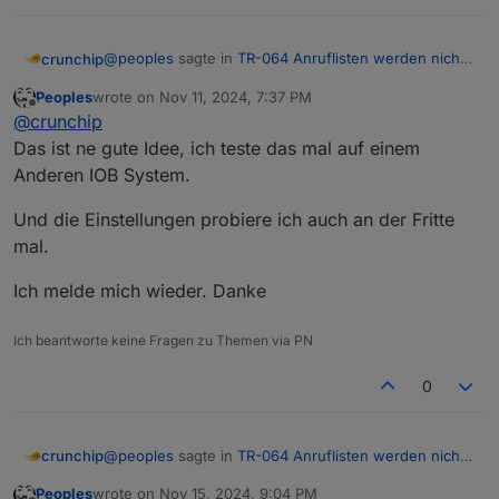
@
peoples
sagte in
TR-064 Anruflisten werden nicht
crunchip
mehr aktualisiert 2024
:
Peoples
wrote on
Nov 11, 2024, 7:37 PM
last edited by
Offline
Somit muss es der Tr-Adapter sein der
@
crunchip
Probleme macht
Das ist ne gute Idee, ich teste das mal auf einem
Naja, bisher bist du der einzige, es gibt diesbezüglich
Anderen IOB System.
auch kein Issue.
Könntest du mal Testweise einen neuen iobroker
Und die Einstellungen probiere ich auch an der Fritte
aufsetzen und den Adapter testen ob sich dieser
genauso verhält?
Kann mich erinnern, das vor ca 3 Jahren bei mir auch
mal.
plötzlich nichts aktualisiert wurde, lag aber daran, daß
die Fritzbox hinter einem USG lief, wurde aber mit
Edit
Ich melde mich wieder. Danke
einer der Versionen behoben.
Vllt klappts hiermit
https://forum.iobroker.net/post/647020
Weitere Möglichkeit,
neuen
Benutzer mit den
Ich beantworte keine Fragen zu Themen via PN
entsprechenden Rechten in der Fritzbox anlegen, hat
bei dem ein oder anderen auch geholfen
0
@
peoples
sagte in
TR-064 Anruflisten werden nicht
crunchip
mehr aktualisiert 2024
:
Peoples
wrote on
Nov 15, 2024, 9:04 PM