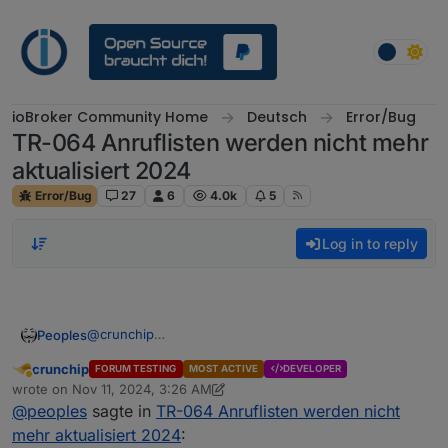
Skip to content
ioBroker Community Home
Deutsch
Error/Bug
TR-064 Anruflisten werden nicht mehr
aktualisiert 2024
Error/Bug
27
6
4.0k
5
Log in to reply
@
crunchip
Peoples
Hi, ja mehrere Male schon, bringt jedoch keine
crunchip
FORUM TESTING
MOST ACTIVE
DEVELOPER
Änderung.
Somit muss es der Tr-Adapter sein der Probleme
Away
wrote on
Nov 11, 2024, 3:26 AM
Seltsam finde ich, dass der fritzbox Adapter weiterhin
macht
last edited by crunchip
Nov 11, 2024, 4:43 AM
@
peoples
sagte in
TR-064 Anruflisten werden nicht
funktioniert.
mehr aktualisiert 2024
: