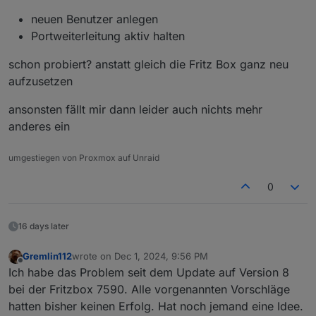
neuen Benutzer anlegen
Portweiterleitung aktiv halten
schon probiert? anstatt gleich die Fritz Box ganz neu
aufzusetzen
ansonsten fällt mir dann leider auch nichts mehr
anderes ein
umgestiegen von Proxmox auf Unraid
0
16 days later
Gremlin112
wrote on
Dec 1, 2024, 9:56 PM
last edited by
Offline
Ich habe das Problem seit dem Update auf Version 8
bei der Fritzbox 7590. Alle vorgenannten Vorschläge
hatten bisher keinen Erfolg. Hat noch jemand eine Idee.