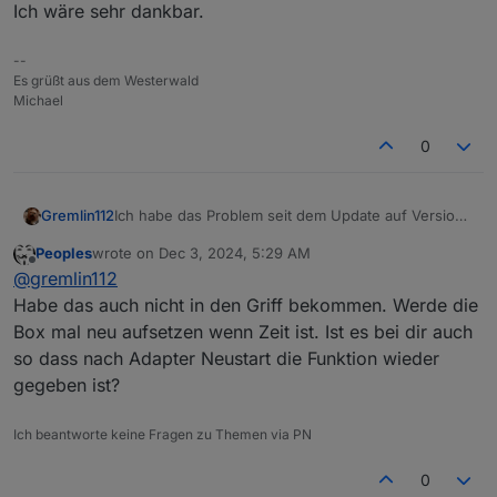
Ich wäre sehr dankbar.
--
Es grüßt aus dem Westerwald
Michael
0
Gremlin112
Ich habe das Problem seit dem Update auf Version
8 bei der Fritzbox 7590. Alle vorgenannten
Peoples
wrote on
Dec 3, 2024, 5:29 AM
Vorschläge hatten bisher keinen Erfolg. Hat noch
last edited by
Offline
@
gremlin112
jemand eine Idee. Ich wäre sehr dankbar.
Habe das auch nicht in den Griff bekommen. Werde die
Box mal neu aufsetzen wenn Zeit ist. Ist es bei dir auch
so dass nach Adapter Neustart die Funktion wieder
gegeben ist?
Ich beantworte keine Fragen zu Themen via PN
0