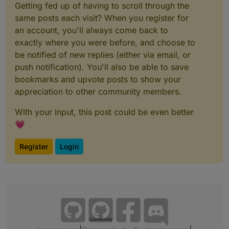
+
system.adapter.bring.0                  : bring   
Getting fed up of having to scroll through the
system.adapter.devices.0                : devices 
same posts each visit? When you register for
+
system.adapter.doorbird.0               : doorbird
an account, you'll always come back to
system.adapter.dwd.0                    : dwd     
exactly where you were before, and choose to
+
system.adapter.echarts.0                : echarts 
be notified of new replies (either via email, or
+
system.adapter.ekey.0                   : ekey    
push notification). You'll also be able to save
+
system.adapter.energiefluss-erweitert.0 : energief
bookmarks and upvote posts to show your
system.adapter.flot.0                   : flot    
+
system.adapter.followthesun.0           : followth
appreciation to other community members.
+
system.adapter.fritzdect.0              : fritzdec
With your input, this post could be even better
+
system.adapter.fullybrowser.0           : fullybro
system.adapter.go-e.0                   : go-e    
💗
+
system.adapter.ham.0                    : ham     
+
system.adapter.history.0                : history 
Register
Login
+
system.adapter.hm-rega.0                : hm-rega 
+
system.adapter.hm-rpc.0                 : hm-rpc  
+
system.adapter.hm-rpc.1                 : hm-rpc  
+
system.adapter.hm-rpc.2                 : hm-rpc  
+
system.adapter.homekit-controller.0     : homekit-
system.adapter.ical.0                   : ical    
system.adapter.ical.1                   : ical    
Community