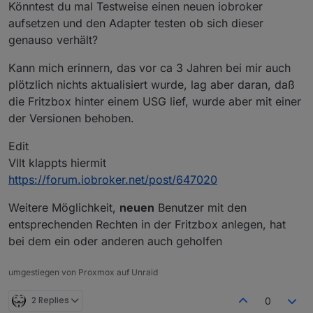
Könntest du mal Testweise einen neuen iobroker
1.
5G
/opt/iobroker/iobroker-data/files
617M
/opt/iobroker/iobroker-data/files/javascript
aufsetzen und den Adapter testen ob sich dieser
560M
/opt/iobroker/iobroker-data/files/javascript
genauso verhält?
558M
/opt/iobroker/iobroker-data/files/javascript
Kann mich erinnern, das vor ca 3 Jahren bei mir auch
The five largest files in iobroker-data are:
plötzlich nichts aktualisiert wurde, lag aber daran, daß
60M
/opt/iobroker/iobroker-data/objects.jsonl
die Fritzbox hinter einem USG lief, wurde aber mit einer
39M
/opt/iobroker/iobroker-data/states.jsonl
der Versionen behoben.
38M
/opt/iobroker/iobroker-data/files/iot.admin/
35M
/opt/iobroker/iobroker-data/files/devices.ad
Edit
26M
/opt/iobroker/iobroker-data/files/echarts/st
Vllt klappts hiermit
https://forum.iobroker.net/post/647020
USB-Devices by-id:
USB-Sticks
-
Avoid
direct
links
to
/dev/tty*
in
you
Weitere Möglichkeit,
neuen
Benutzer mit den
entsprechenden Rechten in der Fritzbox anlegen, hat
/dev/serial/by-id/usb-Texas_Instruments_CC2538_USB_C
bei dem ein oder anderen auch geholfen
HINT:
Your
zigbee.0
COM-Port
is
NOT
matching
'by-id'
.
Plea
umgestiegen von Proxmox auf Unraid
/dev/ttyACM0
2 Replies
0