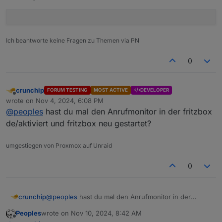
Kernel          :
x86_64
Userland        :
64
bit
Systemuptime and Load:
Ich beantworte keine Fragen zu Themen via PN
18
:46:40
up
41
days,
4
:01,
2
users,
load average
CPU threads:
4
0
***
LIFE
CYCLE
STATUS
***
crunchip
FORUM TESTING
MOST ACTIVE
DEVELOPER
Operating
System
is
the
current
Debian
stable
versio
Offline
wrote on
Nov 4, 2024, 6:08 PM
last edited by
@
peoples
hast du mal den Anrufmonitor in der fritzbox
***
TIME
AND
TIMEZONES
***
de/aktiviert und fritzbox neu gestartet?
Local time:
Mon
2024-11-04 18:46:40 
C
Universal time:
Mon
2024-11-04 17:46:40 
U
umgestiegen von Proxmox auf Unraid
RTC time:
Mon
2024-11-04 17:46:40
Time zone:
Europe/Berlin
(CET,
+0100
0
System clock synchronized:
yes
NTP service:
active
RTC in local TZ:
no
crunchip
@
peoples
hast du mal den Anrufmonitor in der
fritzbox de/aktiviert und fritzbox neu gestartet?
***
Users
and
Groups
***
Peoples
wrote on
Nov 10, 2024, 8:42 AM
last edited by
User
that
called
'iob diag':
Offline