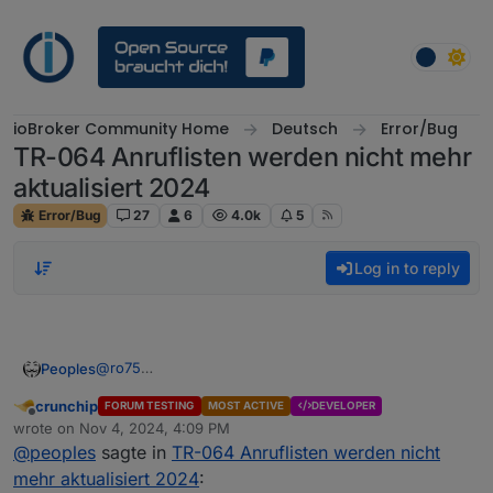
Skip to content
ioBroker Community Home
Deutsch
Error/Bug
TR-064 Anruflisten werden nicht mehr
aktualisiert 2024
Error/Bug
27
6
4.0k
5
Log in to reply
@
ro75
Peoples
Der Datenpunkt ist ein Adapterdatenpunkt "missed
crunchip
FORUM TESTING
MOST ACTIVE
DEVELOPER
calls" und da steht ja auch nur eine Zahl drin.
Die Darstellung kann kein Problem haben weil ja nicht
Offline
wrote on
Nov 4, 2024, 4:09 PM
Die Anrufliste wird auch vom Adapter generiert.
mal der Adapterdatenpunkt aktualisiert wird.
last edited by
@
peoples
sagte in
TR-064 Anruflisten werden nicht
mehr aktualisiert 2024
: