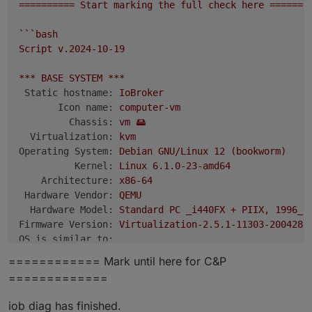
==========
Start
marking
the
full
check
here
=======
```bash
Script
v.2024-10-19
***
BASE
SYSTEM
***
Static hostname:
IoBroker
Icon name:
computer-vm
Chassis:
vm
🖴
Virtualization:
kvm
Operating System:
Debian
GNU/Linux
12
(bookworm)
Kernel:
Linux
6.1
.0
-23
-amd64
Architecture:
x86-64
Hardware Vendor:
QEMU
Hardware Model:
Standard
PC
_i440FX
+
PIIX,
1996_
Firmware Version:
Virtualization-2.5.1-11303-200428-
OS is similar to:
============ Mark until here for C&P
model name      :
Intel(R)
Xeon(R)
CPU
D-1527
@
2.
20
=============
Docker          :
false
Virtualization  :
kvm
iob diag has finished.