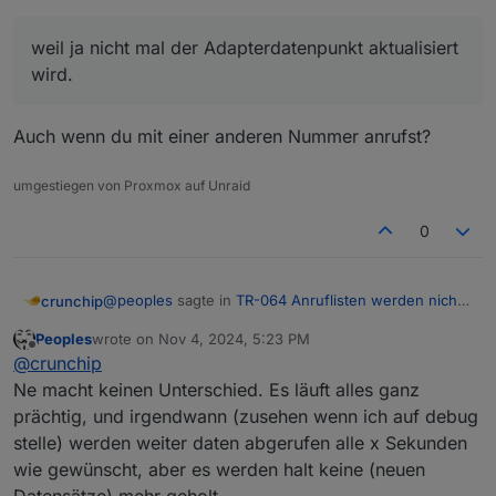
weil ja nicht mal der Adapterdatenpunkt aktualisiert
wird.
Auch wenn du mit einer anderen Nummer anrufst?
umgestiegen von Proxmox auf Unraid
0
@
peoples
sagte in
TR-064 Anruflisten werden nicht
crunchip
mehr aktualisiert 2024
:
Peoples
wrote on
Nov 4, 2024, 5:23 PM
last edited by
Offline
weil ja nicht mal der Adapterdatenpunkt
@
crunchip
aktualisiert wird.
Ne macht keinen Unterschied. Es läuft alles ganz
Auch wenn du mit einer anderen Nummer anrufst?
prächtig, und irgendwann (zusehen wenn ich auf debug
stelle) werden weiter daten abgerufen alle x Sekunden
wie gewünscht, aber es werden halt keine (neuen