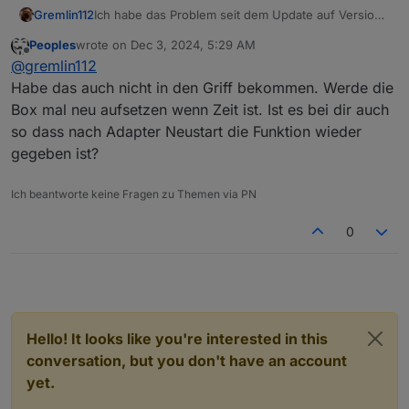
Objects type:
jsonl
Gremlin112
Ich habe das Problem seit dem Update auf Version
8 bei der Fritzbox 7590. Alle vorgenannten
States  type:
jsonl
Peoples
wrote on
Dec 3, 2024, 5:29 AM
Vorschläge hatten bisher keinen Erfolg. Hat noch
last edited by
Offline
@
gremlin112
jemand eine Idee. Ich wäre sehr dankbar.
Hosts:
Habe das auch nicht in den Griff bekommen. Werde die
IoBroker
IoBroker
(version:
6.0
.11
,
hostn
Box mal neu aufsetzen wenn Zeit ist. Ist es bei dir auch
Core
adapters
versions
so dass nach Adapter Neustart die Funktion wieder
js-controller:
6.0
.11
gegeben ist?
admin:
7.1
.5
javascript:
8.8
.3
Ich beantworte keine Fragen zu Themen via PN
nodejs modules from github:
2
0
+--
iobroker.sourceanalytix@0.4.14
(git+ssh://git@gi
+--
iobroker.vis-materialdesign@0.5.94
(git+ssh://gi
Adapter
State
+
system.adapter.accuweather.0            : accuweat
Hello! It looks like you're interested in this
+
system.adapter.admin.0                  : admin   
+
system.adapter.alexa2.0                 : alexa2  
conversation, but you don't have an account
system.adapter.alias-manager.0          : alias-ma
yet.
+
system.adapter.backitup.0               : backitup