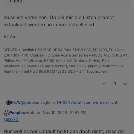
macht
15992
M
total
memory
4015 
M
used
memory
muss ich verneinen. Da bei mir die Listen prompt
2785 
M
active
memory
aktualisert werden un immer aktuell sind.
7453 
M
inactive
memory
5047 
M
free
memory
Ro75.
1227 
M
buffer
memory
6032 
M
swap
cache
SERVER = Beelink U59 16GB DDR4 RAM 512GB SSD, FB 7490, FritzDect
974
M
total
swap
200+301+440, ConBee II, Zigbee Aqara Sensoren + NOUS A1Z, NOUS A1T,
0
M
used
swap
Philips Hue ** ioBroker, REDIS, influxdb2, Grafana, PiHole, Plex-
974
M
free
swap
Mediaserver, paperless-ngx (Docker), MariaDB + phpmyadmin *** VIS-
Runtime = Intel NUC 8GB RAM 128GB SSD + 24" Touchscreen
***
top
-
Table
Of
Processes
***
0
top
-
18
:46:40
up
41
days,
4
:01,
2
users,
load av
Tasks:
154
total,
2
running,
152
sleeping,
0
sto
%Cpu(s):
25.0
us,
25.0
sy,
0.0
ni,
50.0
id,
0.0
wa
@
peoples
sagte in
TR-064 Anruflisten werden nicht
Ro75
MiB Mem :
15992.7
total,
5047.4 
free,
4015.6 
us
mehr aktualisiert 2024
:
MiB Swap:
975.0
total,
975.0
free,
0.0
us
Peoples
wrote on
Nov 10, 2024, 10:47 PM
last edited by
Offline
Somit muss es der Tr-Adapter sein der Probleme
@
ro75
***
FAILED
SERVICES
***
macht
muss ich verneinen. Da bei mir die Listen prompt
Nur weil es bei dir läuft heißt das doch nicht, dass der