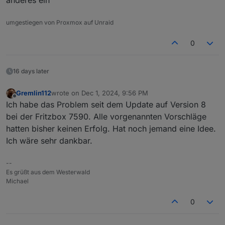
anderes ein
500
https://deb.nodesource.com/node_20.x
nod
20.1
.0
-1nodesource1
1001
500
https://deb.nodesource.com/node_20.x
nod
umgestiegen von Proxmox auf Unraid
20.0
.0
-1nodesource1
1001
500
https://deb.nodesource.com/node_20.x
nod
0
18.19
.0
+dfsg-6~deb12u2
500
500
http://deb.debian.org/debian
bookworm/ma
16 days later
18.19
.0
+dfsg-6~deb12u1
500
500
http://security.debian.org/debian-securi
Gremlin112
wrote on
Dec 1, 2024, 9:56 PM
last edited by
Offline
Ich habe das Problem seit dem Update auf Version 8
Temp directories causing deletion problem:
0
bei der Fritzbox 7590. Alle vorgenannten Vorschläge
No
problems
detected
hatten bisher keinen Erfolg. Hat noch jemand eine Idee.
Errors in npm tree:
0
Ich wäre sehr dankbar.
No
problems
detected
--
***
ioBroker-Installation
***
Es grüßt aus dem Westerwald
Michael
ioBroker
Status
iobroker
is
running
on
this
host.
0