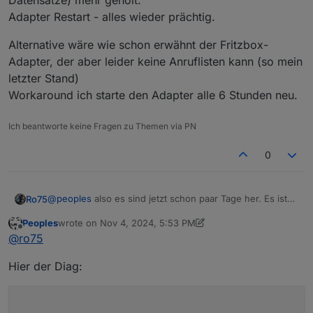
Datensätze) mehr geholt.
Adapter Restart - alles wieder prächtig.
Alternative wäre wie schon erwähnt der Fritzbox-
Adapter, der aber leider keine Anruflisten kann (so mein
letzter Stand)
Workaround ich starte den Adapter alle 6 Stunden neu.
Ich beantworte keine Fragen zu Themen via PN
0
@
peoples
also es sind jetzt schon paar Tage her. Es ist
Ro75
jetzt ziemlich schwer, da noch alle Gedanken zusammen
Peoples
wrote on
Nov 4, 2024, 5:53 PM
zu bringen. Aber. Bei mir läuft auch der tr-64 und sehr
Mach mal bitte ein
last edited by Peoples
Nov 4, 2024, 6:54 PM
Offline
@
ro75
zuverlässig. Wenn Daten kommen und dann plötzlich
nicht mehr, da ist wohl noch wo anders ggfs. was
Hier der Diag:
schräg.
Und poste bitte die Langfassung im Code-Tags </>. Am
besten dann, wenn es nicht mehr geht.
Ro75.