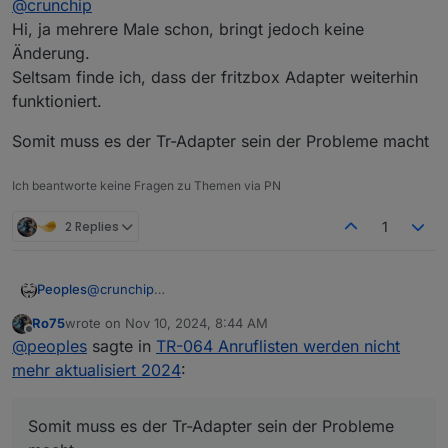
@
crunchip
smarthome
Hi, ja mehrere Male schon, bringt jedoch keine
HOME=/home/smarthome
Änderung.
GROUPS=smarthome
cdrom
floppy
sudo
audio
dip
video
p
Seltsam finde ich, dass der fritzbox Adapter weiterhin
User
that
is
running
'js-controller':
funktioniert.
iobroker
Somit muss es der Tr-Adapter sein der Probleme macht
HOME=/home/iobroker
GROUPS=iobroker
tty
dialout
audio
video
plugdev
Ich beantworte keine Fragen zu Themen via PN
***
DISPLAY-SERVER
SETUP
***
Display-Server:
false
2 Replies
1
Desktop:
Terminal:
tty
@
crunchip
Peoples
Hi, ja mehrere Male schon, bringt jedoch keine
***
MEMORY
***
Ro75
wrote on
Nov 10, 2024, 8:44 AM
Änderung.
Somit muss es der Tr-Adapter sein der Probleme
total
used
free
sh
last edited by
Offline
@
peoples
sagte in
TR-064 Anruflisten werden nicht
Seltsam finde ich, dass der fritzbox Adapter weiterhin
macht
Mem:
16G
4.
2G
5.
3G
funktioniert.
mehr aktualisiert 2024
:
Swap:
1.
0G
0B
1.
0G
Total:
17G
4.
2G
6.
3G
Somit muss es der Tr-Adapter sein der Probleme
Active iob-Instances:
48