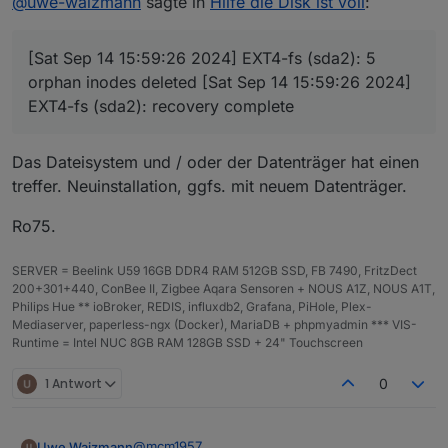
@
uwe-waizmann
sagte in
Hilfe die Disk ist voll
:
@   0,0   B [          ]  bin

time
============ Mark until here for C&P
***
MEMORY
***
1726324410818
=============
total
used
free
sh
timeOffset
[Sat Sep 14 15:59:26 2024] EXT4-fs (sda2): 5
iob diag has finished.
Mem:
7.
8G
1.
1G
5.
4G
-120
orphan inodes deleted [Sat Sep 14 15:59:26 2024]
Swap:
56M
0B
56M
NPM
Total:
7.
9G
1.
1G
5.
5G
EXT4-fs (sda2): recovery complete
10.8.2
Anzahl der Adapter
Active iob-Instances:
20
0
Das Dateisystem und / oder der Datenträger hat einen
Datenträgergröße
treffer. Neuinstallation, ggfs. mit neuem Datenträger.
7811 
M
total
memory
14.25 GB
freier Festplattenspeicher
1114 
M
used
memory
Ro75.
798.62 MB
1213 
M
active
memory
Aktive Instanzen
602
M
inactive
memory
19
SERVER = Beelink U59 16GB DDR4 RAM 512GB SSD, FB 7490, FritzDect
5415 
M
free
memory
Pfad
200+301+440, ConBee II, Zigbee Aqara Sensoren + NOUS A1Z, NOUS A1T,
268
M
buffer
memory
/opt/iobroker/
Philips Hue ** ioBroker, REDIS, influxdb2, Grafana, PiHole, Plex-
1012 
M
swap
cache
Betriebszeit
Mediaserver, paperless-ngx (Docker), MariaDB + phpmyadmin *** VIS-
56
M
total
swap
00:28:58
Runtime = Intel NUC 8GB RAM 128GB SSD + 24" Touchscreen
0
M
used
swap
Hostname
56
M
free
swap
whome
1 Antwort
0
***
top
-
Table
Of
Processes
***
top
-
16
:44:48
up
45
min,
2
users,
load average:
0
@
mcm1957
Uwe Waizmann