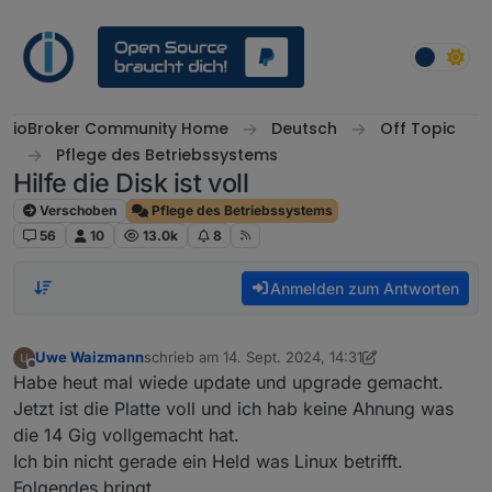
Weiter zum Inhalt
ioBroker Community Home
Deutsch
Off Topic
Pflege des Betriebssystems
Hilfe die Disk ist voll
Verschoben
Pflege des Betriebssystems
56
10
13.0k
8
Anmelden zum Antworten
Uwe Waizmann
schrieb am
14. Sept. 2024, 14:31
zuletzt editiert von Uwe Waizmann
Offline
Habe heut mal wiede update und upgrade gemacht.
Jetzt ist die Platte voll und ich hab keine Ahnung was
die 14 Gig vollgemacht hat.
Ich bin nicht gerade ein Held was Linux betrifft.
Folgendes bringt