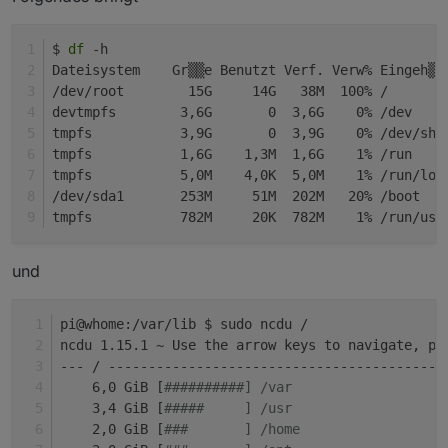
$ 
df
 -h
Dateisystem    Gr▒▒e Benutzt Verf. Verw% Eingeh▒n
/dev/root        15G     14G   38M  100% /
devtmpfs        3,6G       0  3,6G    0% /dev
tmpfs           3,9G       0  3,9G    0% /dev/shm
tmpfs           1,6G    1,3M  1,6G    1% /run
tmpfs           5,0M    4,0K  5,0M    1% /run/loc
/dev/sda1       253M     51M  202M   20% /boot
tmpfs           782M     20K  782M    1% /run/use
und
pi@whome:/var/lib $ sudo ncdu /
ncdu 1.15.1 ~ Use the arrow keys to navigate, pr
--- / ------------------------------------------
    6,0 GiB [
##########] /var
    3,4 GiB [
#####     ] /usr
    2,0 GiB [
###       ] /home