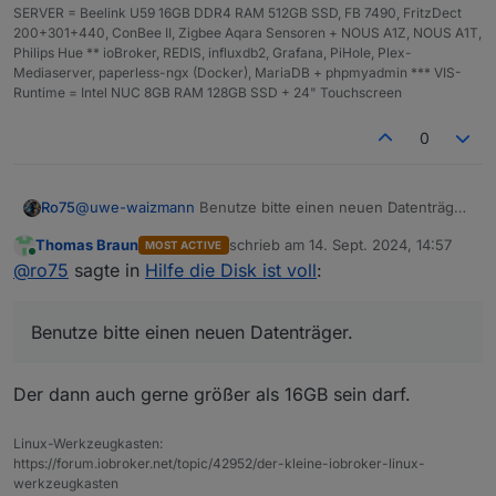
SERVER = Beelink U59 16GB DDR4 RAM 512GB SSD, FB 7490, FritzDect
200+301+440, ConBee II, Zigbee Aqara Sensoren + NOUS A1Z, NOUS A1T,
/var:
Philips Hue ** ioBroker, REDIS, influxdb2, Grafana, PiHole, Plex-
6.
0G
/var/
Mediaserver, paperless-ngx (Docker), MariaDB + phpmyadmin *** VIS-
3.
4G
/var/cache/apt
Runtime = Intel NUC 8GB RAM 128GB SSD + 24" Touchscreen
3.
4G
/var/cache
3.
3G
/var/cache/apt/archives
0
1.
5G
/var/log/journal/97c404ce9aca44939722b7a9f9b
Archived
and
active
journals
take
up
1.
4G
in
the
fil
@
uwe-waizmann
Benutze bitte einen neuen Datenträger.
Ro75
Das Dateisystem hat nen Treffer. Ein Backup daraus kann
Thomas Braun
schrieb am
14. Sept. 2024, 14:57
/opt/iobroker/backups:
MOST ACTIVE
defekt sein. Wenn du dann den Datenträger neu
Ro75.
zuletzt editiert von
Online
@
ro75
sagte in
Hilfe die Disk ist voll
:
89M
/opt/iobroker/backups/
bespielst und das Backup einspielst, hast du ggfs. gar
nichts mehr.
/opt/iobroker/iobroker-data:
Benutze bitte einen neuen Datenträger.
574M
/opt/iobroker/iobroker-data/
441M
/opt/iobroker/iobroker-data/files
142M
/opt/iobroker/iobroker-data/files/vis-2
Der dann auch gerne größer als 16GB sein darf.
139M
/opt/iobroker/iobroker-data/files/javascript
118M
/opt/iobroker/iobroker-data/files/javascript
Linux-Werkzeugkasten:
https://forum.iobroker.net/topic/42952/der-kleine-iobroker-linux-
The five largest files in iobroker-data are:
werkzeugkasten