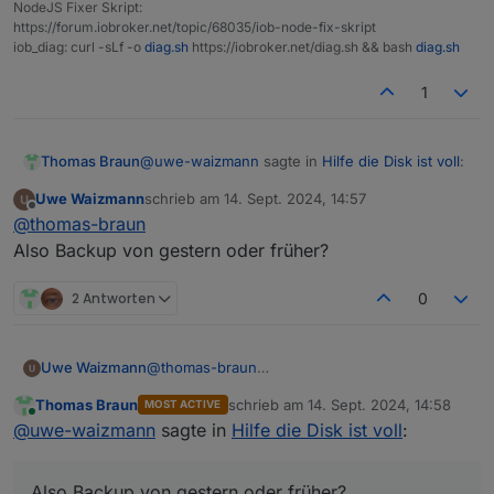
35M
/opt/iobroker/iobroker-data/files/devices.ad
NodeJS Fixer Skript:
https://forum.iobroker.net/topic/68035/iob-node-fix-skript
27M
/opt/iobroker/iobroker-data/objects.jsonl
iob_diag: curl -sLf -o
diag.sh
https://iobroker.net/diag.sh && bash
diag.sh
24M
/opt/iobroker/iobroker-data/files/web.admin/
19M
/opt/iobroker/iobroker-data/files/vis-2/stat
1
19M
/opt/iobroker/iobroker-data/files/vis-2/stat
USB-Devices by-id:
@
uwe-waizmann
sagte in
Hilfe die Disk ist voll
:
Thomas Braun
USB-Sticks
-
Avoid
direct
links
to
/dev/tty*
in
you
Uwe Waizmann
schrieb am
14. Sept. 2024, 14:57
zuletzt editiert von
No
Devices
found
'by-id'
Offline
Also Backup vom IOB machen,
@
thomas-braun
Also Backup von gestern oder früher?
Nein, vorhandenes Backup herauskramen.
2 Antworten
0
Jetzt würdest du ja nur die kaputten Dateien
speichern.
***
NodeJS-Installation
***
Uwe Waizmann
@
thomas-braun
/usr/bin/nodejs
v20.17.0
Also Backup von gestern oder früher?
/usr/bin/node
v20.17.0
Thomas Braun
schrieb am
14. Sept. 2024, 14:58
MOST ACTIVE
zuletzt editiert von
Online
/usr/bin/npm
10.8
.2
@
uwe-waizmann
sagte in
Hilfe die Disk ist voll
:
/usr/bin/npx
10.8
.2
/usr/bin/corepack
0.29
.3
Also Backup von gestern oder früher?