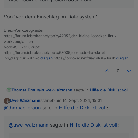
nodejs:
Von 'vor dem Einschlag im Dateisystem'.
Installed:
20.17
.0
-1nodesource1
Candidate:
20.17
.0
-1nodesource1
Linux-Werkzeugkasten:
Version table:
https://forum.iobroker.net/topic/42952/der-kleine-iobroker-linux-
***
20.17
.0
-1nodesource1
1001
werkzeugkasten
500
https://deb.nodesource.com/node_20.x
nod
NodeJS Fixer Skript:
100
/var/lib/dpkg/status
https://forum.iobroker.net/topic/68035/iob-node-fix-skript
20.16
.0
-1nodesource1
1001
iob_diag: curl -sLf -o
diag.sh
https://iobroker.net/diag.sh && bash
diag.sh
500
https://deb.nodesource.com/node_20.x
nod
0
20.15
.1
-1nodesource1
1001
500
https://deb.nodesource.com/node_20.x
nod
20.15
.0
-1nodesource1
1001
@
uwe-waizmann
sagte in
Hilfe die Disk ist voll
:
Thomas Braun
500
https://deb.nodesource.com/node_20.x
nod
20.14
.0
-1nodesource1
1001
Uwe Waizmann
schrieb am
14. Sept. 2024, 15:01
zuletzt editiert von
500
https://deb.nodesource.com/node_20.x
nod
Offline
Also Backup von gestern oder früher?
@
thomas-braun
said in
Hilfe die Disk ist voll
:
20.13
.1
-1nodesource1
1001
500
https://deb.nodesource.com/node_20.x
nod
Von 'vor dem Einschlag im Dateisystem'.
20.13
.0
-1nodesource1
1001
@
uwe-waizmann
sagte in
Hilfe die Disk ist voll
:
500
https://deb.nodesource.com/node_20.x
nod
20.12
.2
-1nodesource1
1001