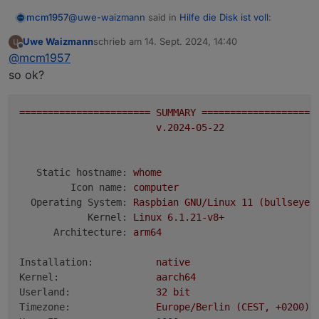
v20.17.0 (Empfohlene Version v18.20.4)
@   0,0   B [          ]  bin

@
uwe-waizmann
said in
Hilfe die Disk ist voll
:
mcm1957
time
1726324410818
Uwe Waizmann
schrieb am
14. Sept. 2024, 14:40
zuletzt editiert von
timeOffset
Offline
Unix User bitte hier den Output von
iob diag
@
mcm1957
-120
einfügen.
so ok?
NPM
Wie wärs mit lesen :-) und dann ausführen:
10.8.2
Unix User bitte hier den Output von
iob diag
Anzahl der Adapter
einfügen.
=======================
SUMMARY
====================
0
(Die LANGFASSUNG von iob diag und unter code
v.2024-05-22
Datenträgergröße
tags)
14.25 GB
freier Festplattenspeicher
Static hostname:
whome
798.62 MB
Aktive Instanzen
Icon name:
computer
19
Operating System:
Raspbian
GNU/Linux
11
(bullseye)
Pfad
Kernel:
Linux
6.1
.21
-v8+
/opt/iobroker/
Architecture:
arm64
Betriebszeit
00:28:58
Installation:
native
Hostname
Kernel:
aarch64
whome
Userland:
32
bit
Timezone:
Europe/Berlin
(CEST,
+0200)