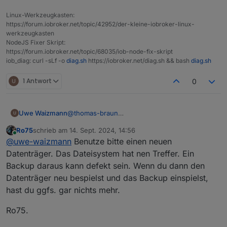
|
`-/dev/mqueue
mqueue
mqueue
Linux-Werkzeugkasten:
|-/proc
proc
proc
https://forum.iobroker.net/topic/42952/der-kleine-iobroker-linux-
|
`-/proc/sys/fs/binfmt_misc
systemd-1
autofs
werkzeugkasten
|
`-/proc/sys/fs/binfmt_misc
binfmt_misc
binfmt_m
NodeJS Fixer Skript:
https://forum.iobroker.net/topic/68035/iob-node-fix-skript
|-/sys
sysfs
sysfs
iob_diag: curl -sLf -o
diag.sh
https://iobroker.net/diag.sh && bash
diag.sh
|
|-/sys/kernel/security
securityfs
security
|
|-/sys/fs/cgroup
cgroup2
cgroup2
1 Antwort
0
|
|-/sys/fs/pstore
pstore
pstore
|
|-/sys/fs/bpf
bpf
bpf
|
|-/sys/kernel/tracing
tracefs
tracefs
Uwe Waizmann
@
thomas-braun
|
|-/sys/kernel/debug
debugfs
debugfs
Also Backup vom IOB machen,
|
|
`-/sys/kernel/debug/tracing
tracefs
tracefs
Ro75
schrieb am
14. Sept. 2024, 14:56
System neu aufsetzen mit bookwoorm
zuletzt editiert von
Online
|
|-/sys/fs/fuse/connections
fusectl
fusectl
@
uwe-waizmann
Benutze bitte einen neuen
dann restore vom iob?
|
`-/sys/kernel/config
configfs
configfs
Datenträger. Das Dateisystem hat nen Treffer. Ein
|-/run
tmpfs
tmpfs
Backup daraus kann defekt sein. Wenn du dann den
|
|-/run/lock
tmpfs
tmpfs
Datenträger neu bespielst und das Backup einspielst,
|
|-/run/rpc_pipefs
sunrpc
rpc_pipe
hast du ggfs. gar nichts mehr.
|
`-/run/user/1000
tmpfs
tmpfs
`-/boot
/dev/sda1
vfat
Ro75.
Files in neuralgic directories: