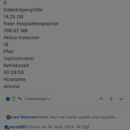
0
Datenträgergröße
14.25 GB
freier Festplattenspeicher
798.62 MB
Aktive Instanzen
19
Pfad
/opt/iobroker/
Betriebszeit
00:28:58
Hostname
whome
3 Antworten
0
Habe heut mal wiede update und upgrade
Uwe Waizmann
gemacht.
mcm1957
schrieb am
14. Sept. 2024, 14:33
Jetzt ist die Platte voll und ich hab keine
$ df -h

zuletzt editiert von mcm1957