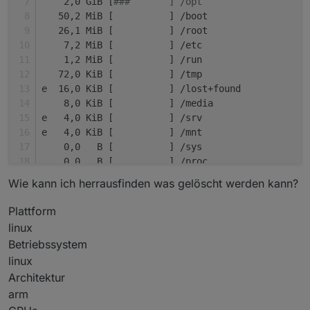
    2,0 GiB [
###       ] /opt
   50,2 MiB [          ] /boot
   26,1 MiB [          ] /root
    7,2 MiB [          ] /etc
    1,2 MiB [          ] /run
   72,0 KiB [          ] /tmp
e  16,0 KiB [          ] /lost+found
    8,0 KiB [          ] /media
e   4,0 KiB [          ] /srv
e   4,0 KiB [          ] /mnt
    0,0   B [          ] /sys
.   0,0   B [          ] /proc
    0,0   B [          ] /dev
Wie kann ich herrausfinden was gelöscht werden kann?
@   0,0   B [          ]  sbin
@   0,0   B [          ]  lib
Plattform
@   0,0   B [          ]  bin
linux
    0,0   B [          ]  .autorelabel
Betriebssystem
linux
Architektur
arm