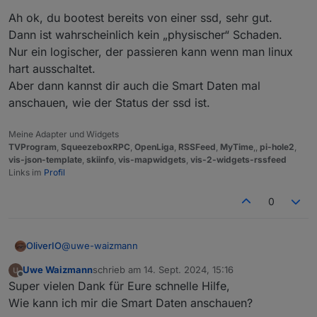
ist voll
:
Hab das Problem ja erst heute bemerkt nach
Some
problems
detected,
please
run
iob
fix
Ah ok, du bootest bereits von einer ssd, sehr gut.
dem Update.
Dann ist wahrscheinlich kein „physischer“ Schaden.
Also Backup von gestern oder
Kann also nicht sagen wann das war,
Errors in npm tree:
Nur ein logischer, der passieren kann wenn man linux
früher?
Sehe gerade, auf der Disk sind 120GB hab ich
wohl mal partitioniert, weis aber nicht mehr
hart ausschaltet.
***
ioBroker-Installation
***
warum. war bestimmt damit es auf einer SD
Aber dann kannst dir auch die Smart Daten mal
Von 'vor dem Einschlag im Dateisystem'.
noch Platz hatte.
anschauen, wie der Status der ssd ist.
ioBroker
Status
iobroker
is
running
on
this
host.
Meine Adapter und Widgets
TVProgram
,
SqueezeboxRPC
,
OpenLiga
,
RSSFeed
,
MyTime
,,
pi-hole2
,
vis-json-template
,
skiinfo
,
vis-mapwidgets
,
vis-2-widgets-rssfeed
Objects type:
jsonl
Links im
Profil
States  type:
jsonl
0
Core
adapters
versions
js-controller:
6.0
.11
admin:
6.17
.14
@
uwe-waizmann
OliverIO
javascript:
8.3
.1
Uwe Waizmann
schrieb am
14. Sept. 2024, 15:16
Ah ok, du bootest bereits von einer ssd, sehr gut.
zuletzt editiert von
Offline
nodejs modules from github:
0
Super vielen Dank für Eure schnelle Hilfe,
Dann ist wahrscheinlich kein „physischer“ Schaden.
Nur ein logischer, der passieren kann wenn man linux
Wie kann ich mir die Smart Daten anschauen?
Adapter
State
hart ausschaltet.