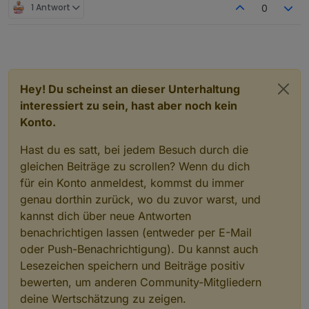
e  16,0 KiB [          ] /lost+found

1 Antwort
0
1800 MHz
Enabled
adapters
with
bindings
    8,0 KiB [          ] /media

Modell
e   4,0 KiB [          ] /srv

+
system.adapter.admin.0                  : admin   
unknown
e   4,0 KiB [          ] /mnt

+
system.adapter.mqtt.0                   : mqtt    
RAM
    0,0   B [          ] /sys

+
system.adapter.node-red.0               : node-red
7.63 GB
.   0,0   B [          ] /proc

+
system.adapter.shelly.0                 : shelly  
System-Betriebszeit
    0,0   B [          ] /dev

+
system.adapter.shelly.1                 : shelly  
Hey! Du scheinst an dieser Unterhaltung
00:34:24
@   0,0   B [          ]  sbin

+
system.adapter.sonoff.0                 : sonoff  
Node.js
interessiert zu sein, hast aber noch kein
@   0,0   B [          ]  lib

+
system.adapter.web.0                    : web     
v20.17.0 (Empfohlene Version v18.20.4)
@   0,0   B [          ]  bin

Konto.
+
system.adapter.web.1                    : web     
time
1726324410818
Hast du es satt, bei jedem Besuch durch die
timeOffset
ioBroker-Repositories
gleichen Beiträge zu scrollen? Wenn du dich
-120
List
is
empty
für ein Konto anmeldest, kommst du immer
NPM
10.8.2
genau dorthin zurück, wo du zuvor warst, und
Installed
ioBroker-Instances
Anzahl der Adapter
kannst dich über neue Antworten
Error:
Object
"system.repositories"
not
found
0
benachrichtigen lassen (entweder per E-Mail
Datenträgergröße
Objects
and
States
oder Push-Benachrichtigung). Du kannst auch
14.25 GB
Please
stand
by
-
This
may
take
a
while
freier Festplattenspeicher
Lesezeichen speichern und Beiträge positiv
798.62 MB
Objects:
5365
bewerten, um anderen Community-Mitgliedern
Aktive Instanzen
States:
4187
deine Wertschätzung zu zeigen.
19