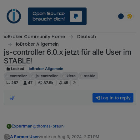
Skip to content
ioBroker Community Home
Deutsch
ioBroker Allgemein
js-controller 6.0.x jetzt für alle User im
STABLE!
Locked
ioBroker Allgemein
controller
js-controller
kiera
stable
257
47
87.5k
45
Log in to reply
@
thomas-braun
Expertman
E
A Former User
wrote on
Aug 3, 2024, 2:01 PM
?
Nach
last edited by