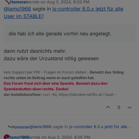
Homoran
wrote on
Aug 3, 2024, 8:03 PM
last edited by
Do not disturb
zeig doch die gefilterten Objekte
@
lamo1966
sagte in
js-controller 6.0.x jetzt für alle
es geht darum, ob ggf. nur das Zahnrad nicht
User im STABLE!
:
die hab ich alle gerade vorhin neu angelegt.
markiert ist!
Wie gesagt, ich bin in jeden Datenpunkt rein, der
vorher mal in der History gespeichert wurde.
die hab ich alle gerade vorhin neu angelegt.
Da war nirgendwo mehr "history" angehakt, bis auf
die oben gezeigten in dem Diagramm links
dann nutzt dasnichts mehr.
dazu wäre der Urzustand nötig gewesen
kein Support per PN! - Fragen im Forum stellen -
Benutzt das Voting
rechts unten im Beitrag wenn er euch geholfen hat.
Das Forum freut sich über eine Spende. Benutzt dazu den
Spendenbutton oben rechts. Danke!
der Installationsfixer:
curl -fsL https://iobroker.net/fix.sh | bash -
0
@
lamo1966
sagte in
js-controller 6.0.x jetzt für alle
Homoran
User im STABLE!
:
lamo1966
wrote on
Aug 3, 2024, 8:05 PM
L