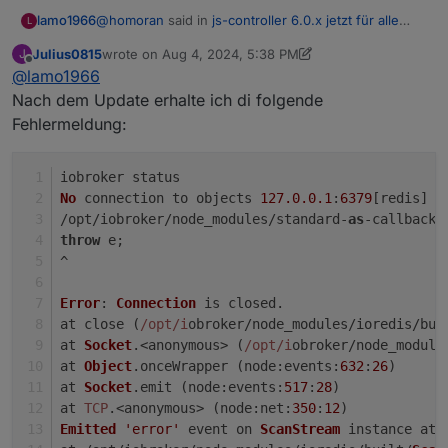
@
homoran
said in
js-controller 6.0.x jetzt für alle
lamo1966
L
User im STABLE!
:
Julius0815
wrote on
Aug 4, 2024, 5:38 PM
J
last edited by Negalein
Aug 4, 2024, 9:06 PM
Offline
@
lamo1966
zeig doch die gefilterten Objekte
es geht darum, ob ggf. nur das Zahnrad nicht
Nach dem Update erhalte ich di folgende
die hab ich alle gerade vorhin neu angelegt.
markiert ist!
Fehlermeldung:
Wie gesagt, ich bin in jeden Datenpunkt rein, der
vorher mal in der History gespeichert wurde.
Da war nirgendwo mehr "history" angehakt, bis auf
iobroker status
die oben gezeigten in dem Diagramm links
No
 connection to objects 
127.0
.0
.1
:
6379
[redis]
/opt/iobroker/node_modules/standard-
as
-callback/
throw
 e;
^
Error
: 
Connection
 is closed.
at close (
/opt/i
obroker/node_modules/ioredis/bui
at 
Socket
.<anonymous> (
/opt/i
obroker/node_module
at 
Object
.
onceWrapper
 (
node
:
events
:
632
:
26
)
at 
Socket
.
emit
 (
node
:
events
:
517
:
28
)
at 
TCP
.<anonymous> (
node
:
net
:
350
:
12
)
Emitted
'error'
 event on 
ScanStream
 instance 
at
: