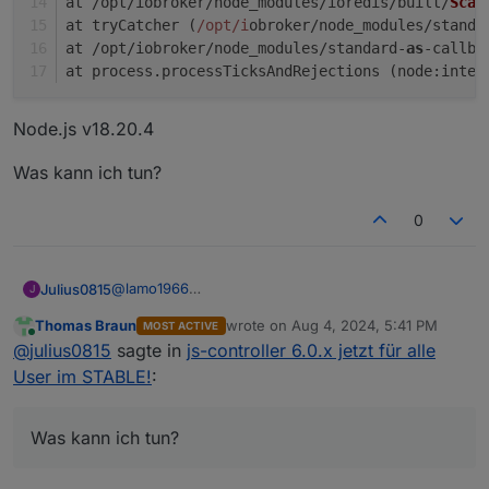
at /opt/iobroker/node_modules/ioredis/built/
Scan
at tryCatcher (
/opt/i
obroker/node_modules/standa
at /opt/iobroker/node_modules/standard-
as
-callba
at process.
processTicksAndRejections
 (
node
:inter
Node.js v18.20.4
Was kann ich tun?
0
@
lamo1966
Julius0815
J
Nach dem Update erhalte ich di folgende
Thomas Braun
wrote on
Aug 4, 2024, 5:41 PM
MOST ACTIVE
Fehlermeldung:
iobroker status

last edited by
Online
@
julius0815
sagte in
js-controller 6.0.x jetzt für alle
No connection to objects 127.0.0.1:6379[redi
Node.js v18.20.4
/opt/iobroker/node_modules/standard-as-call
User im STABLE!
:
throw e;

Was kann ich tun?
^

Was kann ich tun?
Error: Connection is closed.

at close (/opt/iobroker/node_modules/ioredi