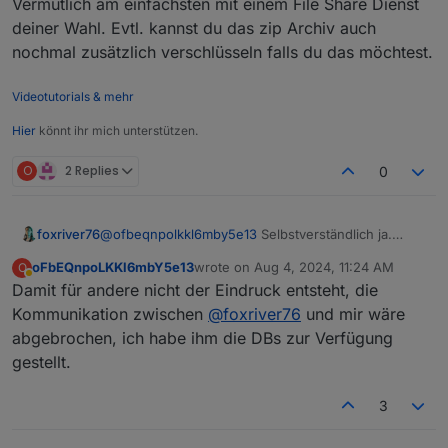
Vermutlich am einfachsten mit einem File Share Dienst
entsprechend vertraulich mit der DB
deiner Wahl. Evtl. kannst du das zip Archiv auch
umgehst und sie löschst, sobald der
nochmal zusätzlich verschlüsseln falls du das möchtest.
Fall erledigt ist.
Videotutorials & mehr
Hier
könnt ihr mich unterstützen.
O
2 Replies
0
foxriver76
@
ofbeqnpolkkl6mby5e13
Selbstverständlich ja.
Vermutlich am einfachsten mit einem File Share
oFbEQnpoLKKl6mbY5e13
wrote on
Aug 4, 2024, 11:24 AM
O
Dienst deiner Wahl. Evtl. kannst du das zip Archiv
last edited by
Away
Damit für andere nicht der Eindruck entsteht, die
auch nochmal zusätzlich verschlüsseln falls du das
möchtest.
Kommunikation zwischen
@
foxriver76
und mir wäre
abgebrochen, ich habe ihm die DBs zur Verfügung
gestellt.
3