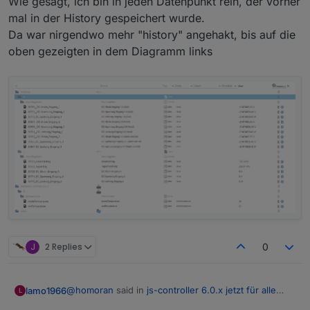
Wie gesagt, ich bin in jeden Datenpunkt rein, der vorher
mal in der History gespeichert wurde.
Da war nirgendwo mehr "history" angehakt, bis auf die
oben gezeigten in dem Diagramm links
J
2 Replies
0
@
homoran
said in
js-controller 6.0.x jetzt für alle
lamo1966
L
User im STABLE!
: