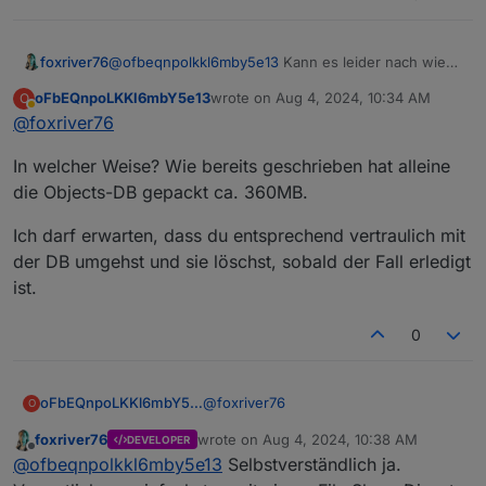
foxriver76
@
ofbeqnpolkkl6mby5e13
Kann es leider nach wie
vor nicht nachstellen, also falls du mir die DBs zur
oFbEQnpoLKKl6mbY5e13
wrote on
Aug 4, 2024, 10:34 AM
O
Verfügung stellen kannst wäre das super.. gerne
last edited by
Away
@
foxriver76
diverse Cloud Zugangsdaten (falls vorhanden)
entfernen falls es möglich ist.
In welcher Weise? Wie bereits geschrieben hat alleine
die Objects-DB gepackt ca. 360MB.
Ich darf erwarten, dass du entsprechend vertraulich mit
der DB umgehst und sie löschst, sobald der Fall erledigt
ist.
0
@
foxriver76
oFbEQnpoLKKl6mbY5e13
O
foxriver76
wrote on
Aug 4, 2024, 10:38 AM
DEVELOPER
In welcher Weise? Wie bereits
last edited by
Offline
@
ofbeqnpolkkl6mby5e13
Selbstverständlich ja.
geschrieben hat alleine die Objects-
DB gepackt ca. 360MB.
Ich darf erwarten, dass du