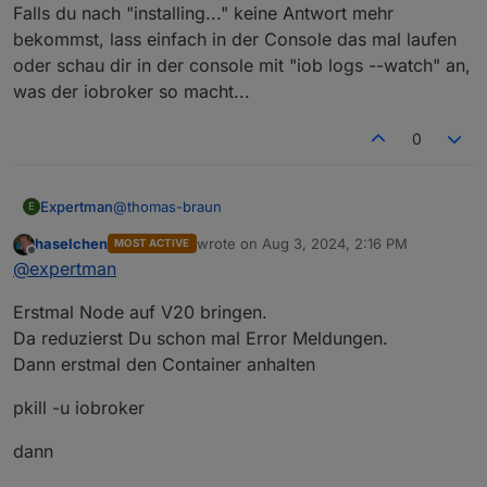
Falls du nach "installing..." keine Antwort mehr
bekommst, lass einfach in der Console das mal laufen
oder schau dir in der console mit "iob logs --watch" an,
was der iobroker so macht...
0
@
thomas-braun
Expertman
E
haselchen
wrote on
Aug 3, 2024, 2:16 PM
MOST ACTIVE
ioBroker
last edited by
Offline
@
expertman
Plattform: docker
Betriebssystem: linux
ioBroker Core: js-controller 5.0.19
Erstmal Node auf V20 bringen.
Architektur: x64
admin 6.17.14
CPUs: 4
Da reduzierst Du schon mal Error Meldungen.
Geschwindigkeit: 2100 MHz
Dann erstmal den Container anhalten
Modell: Intel(R) Atom(TM) CPU C3538 @ 2.10GHz
RAM: 31.32 GB
pkill -u iobroker
System-Betriebszeit: 254 T. 04:40:55
Node.js: v18.20.4
dann
time: 1722690974735
timeOffset: -120