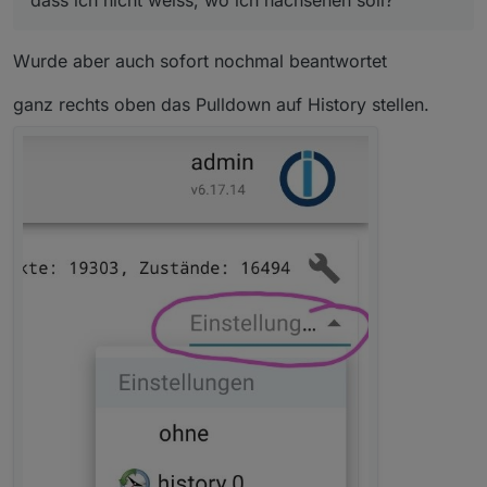
dass ich nicht weiss, wo ich nachsehen soll?
bitte vorher die Frage beantworten!!!
Wurde aber auch sofort nochmal beantwortet
@
crunchip
sagte in
js-controller 6.0.x jetzt für
alle User im STABLE!
:
ganz rechts oben das Pulldown auf History stellen.
werden die Datenpunkte gelistet, wenn du
history auswählst