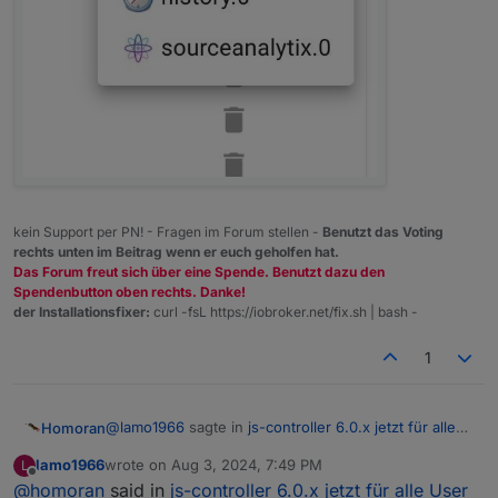
kein Support per PN! - Fragen im Forum stellen -
Benutzt das Voting
rechts unten im Beitrag wenn er euch geholfen hat.
Das Forum freut sich über eine Spende. Benutzt dazu den
Spendenbutton oben rechts. Danke!
der Installationsfixer:
curl -fsL https://iobroker.net/fix.sh | bash -
1
@
lamo1966
sagte in
js-controller 6.0.x jetzt für alle
Homoran
User im STABLE!
:
lamo1966
wrote on
Aug 3, 2024, 7:49 PM
L
last edited by
Offline
@
homoran
said in
dass ich nicht weiss, wo ich nachsehen soll?
js-controller 6.0.x jetzt für alle User