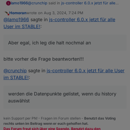
@
crunchip
said in
js-controller 6.0.x jetzt für alle
lamo1966
L
User im STABLE!
:
Homoran
wrote on
Aug 3, 2024, 7:24 PM
last edited by
Do not disturb
die werden üblicherweise nur entfernt, wenn
@
lamo1966
sagte in
js-controller 6.0.x jetzt für alle
man z.b. Datenpunkte löscht und neu anlegen
User im STABLE!
:
ich hab da ganz sicher nichts gemacht und die
lässt
waren erst weg, als ich den HOst aktualisiert habe.
Aber egal, ich leg die halt nochmal an
Aber egal, ich leg die halt nochmal an
Trotzdem danke für deine Hilfe
bitte vorher die Frage beantworten!!!
@
crunchip
sagte in
js-controller 6.0.x jetzt für alle User
im STABLE!
:
werden die Datenpunkte gelistet, wenn du history
auswählst
kein Support per PN! - Fragen im Forum stellen -
Benutzt das Voting
rechts unten im Beitrag wenn er euch geholfen hat.
Das Forum freut sich über eine Spende. Benutzt dazu den