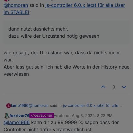
last edited by
Offline
@
homoran
said in
die hab ich alle gerade vorhin neu angelegt.
js-controller 6.0.x jetzt für alle User
im STABLE!
:
dann nutzt dasnichts mehr.
dazu wäre der Urzustand nötig gewesen
dann nutzt dasnichts mehr.
dazu wäre der Urzustand nötig gewesen
wie gesagt, der Urzustand war, dass da nichts mehr
war.
Aber lass gut sein, ich hab die Werte in der History neue
veerwiesen
0
@
homoran
said in
js-controller 6.0.x jetzt für alle
lamo1966
L
User im STABLE!
:
foxriver76
wrote on
Aug 3, 2024, 8:22 PM
DEVELOPER
last edited by
Offline
dann nutzt dasnichts mehr.
@
lamo1966
kann dir zu 99.9999 % sagen dass der
dazu wäre der Urzustand nötig gewesen
Controller nicht dafür verantwortlich ist.
wie gesagt, der Urzustand war, dass da nichts mehr