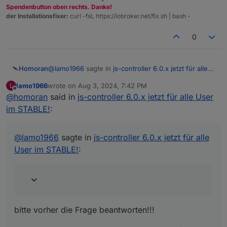
Spendenbutton oben rechts. Danke!
der Installationsfixer:
curl -fsL https://iobroker.net/fix.sh | bash -
0
@
lamo1966
sagte in
js-controller 6.0.x jetzt für alle
Homoran
User im STABLE!
:
lamo1966
wrote on
Aug 3, 2024, 7:42 PM
L
last edited by
Offline
@
homoran
said in
Aber egal, ich leg die halt nochmal an
js-controller 6.0.x jetzt für alle User
im STABLE!
:
bitte vorher die Frage beantworten!!!
@
lamo1966
sagte in
js-controller 6.0.x jetzt für alle
@
crunchip
sagte in
js-controller 6.0.x jetzt für alle
User im STABLE!
:
User im STABLE!
:
werden die Datenpunkte gelistet, wenn du
history auswählst
bitte vorher die Frage beantworten!!!