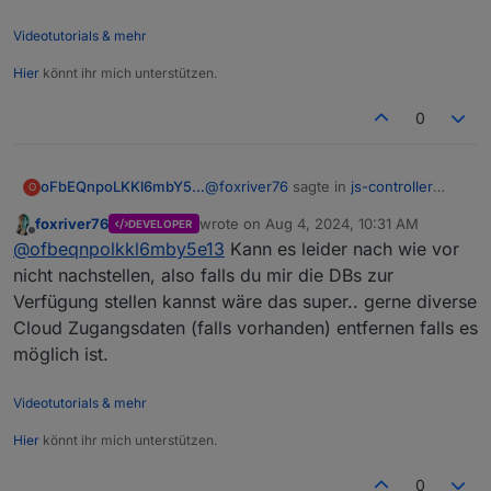
war.
Videotutorials & mehr
Aber lass gut sein, ich hab die Werte in der History
neue veerwiesen
Hier
könnt ihr mich unterstützen.
0
@
foxriver76
sagte in
js-controller
oFbEQnpoLKKl6mbY5e13
O
6.0.x jetzt für alle User im STABLE!
:
foxriver76
wrote on
Aug 4, 2024, 10:31 AM
DEVELOPER
last edited by
Offline
... könntest du mir evtl. dein DB
@
ofbeqnpolkkl6mby5e13
Kann es leider nach wie vor
File schicken...
nicht nachstellen, also falls du mir die DBs zur
Ich wäre dazu bereit. Objects-DB ca.
Verfügung stellen kannst wäre das super.. gerne diverse
400MB, States-DB ca. 15MB.
Cloud Zugangsdaten (falls vorhanden) entfernen falls es
möglich ist.
Videotutorials & mehr
Hier
könnt ihr mich unterstützen.
0