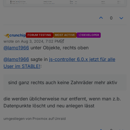
0
crunchip
FORUM TESTING
MOST ACTIVE
DEVELOPER
Away
wrote on
Aug 3, 2024, 7:02 PM
last edited by crunchip
Aug 3, 2024, 9:09 PM
@
lamo1966
unter Objekte, rechts oben
@
lamo1966
sagte in
js-controller 6.0.x jetzt für alle
User im STABLE!
:
sind ganz rechts auch keine Zahnräder mehr aktiv
die werden üblicherweise nur entfernt, wenn man z.b.
Datenpunkte löscht und neu anlegen lässt
umgestiegen von Proxmox auf Unraid