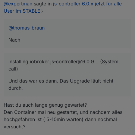
Offline
@
expertman
sagte in
js-controller 6.0.x jetzt für alle
iob upgrade self
User im STABLE!
:
kommt
@
thomas-braun
Update js-controller from @5.0.19 to @6.0.9
Stopped Objects DB
Nach
Stopped States DB
Und das war es dann. Das Upgrade läuft nicht
NPM version: 10.8.1
durch.
Installing iobroker.js-controller@6.0.9... (System
Installing iobroker.js-controller@6.0.9... (System
call)
call)
Und das war es dann. Das Upgrade läuft nicht
durch.
Hast du auch lange genug gewartet?
Den Container mal neu gestartet, und nachdem alles
hochgefahren ist ( 5-10min warten) dann nochmal
versucht?