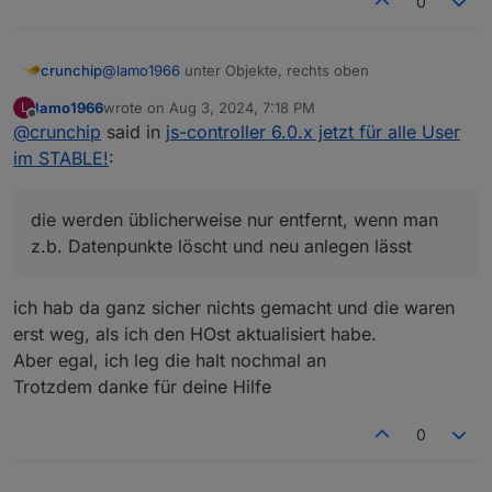
0
@
lamo1966
unter Objekte, rechts oben
crunchip
lamo1966
wrote on
Aug 3, 2024, 7:18 PM
L
@
lamo1966
sagte in
js-controller 6.0.x jetzt für alle
last edited by
Offline
@
crunchip
said in
js-controller 6.0.x jetzt für alle User
User im STABLE!
:
im STABLE!
:
sind ganz rechts auch keine Zahnräder mehr
aktiv
die werden üblicherweise nur entfernt, wenn man
die werden üblicherweise nur entfernt, wenn man
z.b. Datenpunkte löscht und neu anlegen lässt
z.b. Datenpunkte löscht und neu anlegen lässt
ich hab da ganz sicher nichts gemacht und die waren
erst weg, als ich den HOst aktualisiert habe.
Aber egal, ich leg die halt nochmal an
Trotzdem danke für deine Hilfe
0