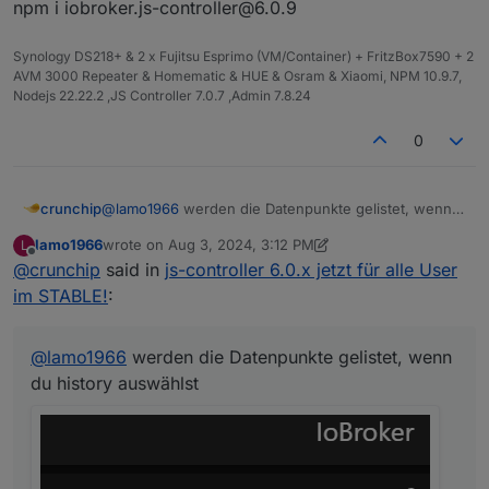
npm i iobroker.js-controller@6.0.9
NPM: 10.7.0
Anzahl der Adapter: 539
dockerInformation: [object Object]
Synology DS218+ & 2 x Fujitsu Esprimo (VM/Container) + FritzBox7590 + 2
Datenträgergröße: 69.81 TB
AVM 3000 Repeater & Homematic & HUE & Osram & Xiaomi, NPM 10.9.7,
freier Festplattenspeicher: 44.85 TB
Nodejs 22.22.2 ,JS Controller 7.0.7 ,Admin 7.8.24
Aktive Instanzen: 18
Pfad: /opt/iobroker/
0
Betriebszeit: 00:01:30
Hostname: ioBroker
crunchip
@
lamo1966
werden die Datenpunkte gelistet, wenn
du history auswählst
lamo1966
wrote on
Aug 3, 2024, 3:12 PM
L
last edited by lamo1966
Aug 3, 2024, 5:12 PM
Offline
@
crunchip
said in
js-controller 6.0.x jetzt für alle User
im STABLE!
:
@
lamo1966
werden die Datenpunkte gelistet, wenn
du history auswählst