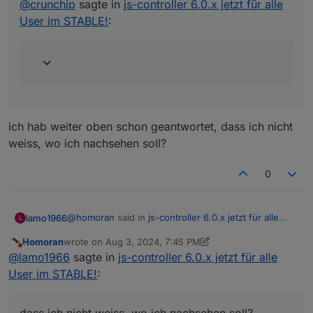
@
crunchip
sagte in
js-controller 6.0.x jetzt für alle
User im STABLE!
:
ich hab weiter oben schon geantwortet, dass ich nicht
weiss, wo ich nachsehen soll?
0
@
homoran
said in
js-controller 6.0.x jetzt für alle
lamo1966
L
User im STABLE!
:
Homoran
wrote on
Aug 3, 2024, 7:45 PM
last edited by Homoran
Aug 3, 2024, 9:47 PM
Do not disturb
@
lamo1966
sagte in
js-controller 6.0.x jetzt für
@
lamo1966
sagte in
js-controller 6.0.x jetzt für alle
alle User im STABLE!
:
User im STABLE!
:
ich hab weiter oben schon geantwortet, dass ich
nicht weiss, wo ich nachsehen soll?
Aber egal, ich leg die halt nochmal an