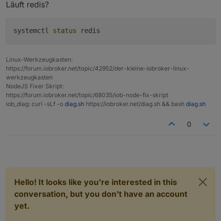
Läuft redis?
at Socket.<anonymous> (/opt/iobroker/node_m
at Object.onceWrapper (node:events:632:26)

at Socket.emit (node:events:517:28)

systemctl 
status
at TCP.<anonymous> (node:net:350:12)

Emitted 'error' event on ScanStream instance
at /opt/iobroker/node_modules/ioredis/built
Linux-Werkzeugkasten:
at tryCatcher (/opt/iobroker/node_modules/s
https://forum.iobroker.net/topic/42952/der-kleine-iobroker-linux-
at /opt/iobroker/node_modules/standard-as-c
werkzeugkasten
NodeJS Fixer Skript:
https://forum.iobroker.net/topic/68035/iob-node-fix-skript
iob_diag: curl -sLf -o
diag.sh
https://iobroker.net/diag.sh && bash
diag.sh
0
Hello! It looks like you're interested in this
conversation, but you don't have an account
yet.