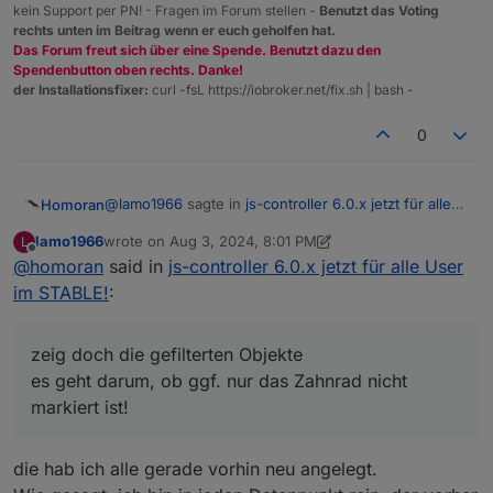
kein Support per PN! - Fragen im Forum stellen -
Benutzt das Voting
rechts unten im Beitrag wenn er euch geholfen hat.
Das Forum freut sich über eine Spende. Benutzt dazu den
Spendenbutton oben rechts. Danke!
der Installationsfixer:
curl -fsL https://iobroker.net/fix.sh | bash -
0
@
lamo1966
sagte in
js-controller 6.0.x jetzt für alle
Homoran
User im STABLE!
:
lamo1966
wrote on
Aug 3, 2024, 8:01 PM
L
last edited by lamo1966
Aug 3, 2024, 10:03 PM
Offline
@
homoran
said in
Nein, es waren nur noch ein paar übrig nämlich
js-controller 6.0.x jetzt für alle User
die links unten
im STABLE!
:
???
zeig doch die gefilterten Objekte
zeig doch die gefilterten Objekte
es geht darum, ob ggf. nur das Zahnrad nicht
es geht darum, ob ggf. nur das Zahnrad nicht
markiert ist!
markiert ist!
die hab ich alle gerade vorhin neu angelegt.