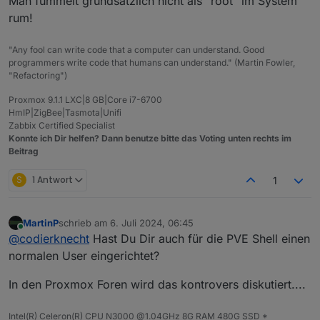
Man fummelt grundsätzlich nicht als "root" im System
root@cloneV01:~# sudo apt update

rum!
Hit:1 http://security.debian.org bookworm-securi
MOD-EDIT: Code in code-tags gesetzt!
Hit:2 http://deb.debian.org/debian bookworm InR
Hit:3 http://deb.debian.org/debian bookworm-upd
"Any fool can write code that a computer can understand. Good
Hit:4 https://deb.nodesource.com/node_22.x nodi
programmers write code that humans can understand." (Martin Fowler,
Reading package lists... Done                   
"Refactoring")
Building dependency tree... Done

Reading state information... Done

Proxmox 9.1.1 LXC|8 GB|Core i7-6700
HmIP|ZigBee|Tasmota|Unifi
Zabbix Certified Specialist
Konnte ich Dir helfen? Dann benutze bitte das Voting unten rechts im
Beitrag
S
1 Antwort
1
MartinP
schrieb am
6. Juli 2024, 06:45
zuletzt editiert von
Online
@
codierknecht
Hast Du Dir auch für die PVE Shell einen
normalen User eingerichtet?
In den Proxmox Foren wird das kontrovers diskutiert....
Intel(R) Celeron(R) CPU N3000 @1.04GHz 8G RAM 480G SSD *