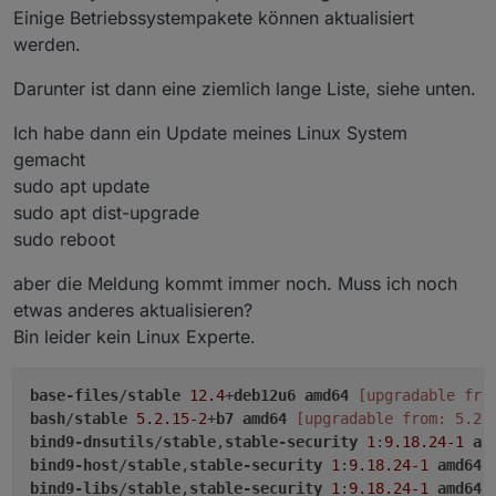
Einige Betriebssystempakete können aktualisiert
werden.
Darunter ist dann eine ziemlich lange Liste, siehe unten.
Ich habe dann ein Update meines Linux System
gemacht
sudo apt update
sudo apt dist-upgrade
sudo reboot
aber die Meldung kommt immer noch. Muss ich noch
etwas anderes aktualisieren?
Bin leider kein Linux Experte.
base-files
/
stable
12.4
+
deb12u6
amd64
[upgradable fro
bash
/
stable
5.2
.15-2
+
b7
amd64
[upgradable from: 5.2.
bind9-dnsutils
/
stable
,
stable-security
1
:
9.18
.24-1
am
bind9-host
/
stable
,
stable-security
1
:
9.18
.24-1
amd64
bind9-libs
/
stable
,
stable-security
1
:
9.18
.24-1
amd64