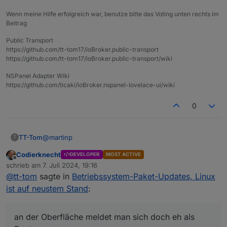
Wenn meine Hilfe erfolgreich war, benutze bitte das Voting unten rechts im
Beitrag
Public Transport
https://github.com/tt-tom17/ioBroker.public-transport
https://github.com/tt-tom17/ioBroker.public-transport/wiki
NSPanel Adapter Wiki
https://github.com/ticaki/ioBroker.nspanel-lovelace-ui/wiki
0
@
martinp
TT-Tom
T
Codierknecht
DEVELOPER
MOST ACTIVE
In der normalen Shell habe ich auch ein Normalo. Aber
Offline
schrieb am
7. Juli 2024, 19:16
an der Oberfläche meldet man sich doch eh als Root
zuletzt editiert von
@
tt-tom
sagte in
Betriebssystem-Paket-Updates, Linux
an und schiebt die Updates auch darüber an. Habe
den Normalo bzw. Die Shell habe ich so noch nicht
ist auf neustem Stand
:
gebraucht.
an der Oberfläche meldet man sich doch eh als