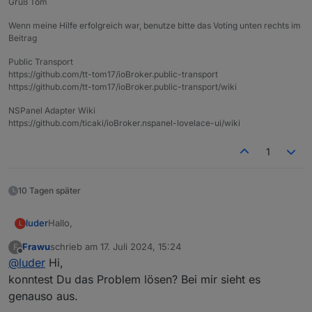
Gruß Tom
Wenn meine Hilfe erfolgreich war, benutze bitte das Voting unten rechts im
Beitrag
Public Transport
https://github.com/tt-tom17/ioBroker.public-transport
https://github.com/tt-tom17/ioBroker.public-transport/wiki
NSPanel Adapter Wiki
https://github.com/ticaki/ioBroker.nspanel-lovelace-ui/wiki
1
10 Tagen später
Hallo,
luder
L
Frawu
schrieb am
17. Juli 2024, 15:24
F
ich bekomme beim Start die Meldung:
zuletzt editiert von
Offline
@
luder
Hi,
Betriebssystem-Paket-Updates verfügbar
Einige Betriebssystempakete können aktualisiert werden.
Darunter ist dann eine ziemlich lange Liste, siehe unten.
konntest Du das Problem lösen? Bei mir sieht es
genauso aus.
Ich habe dann ein Update meines Linux System gemacht