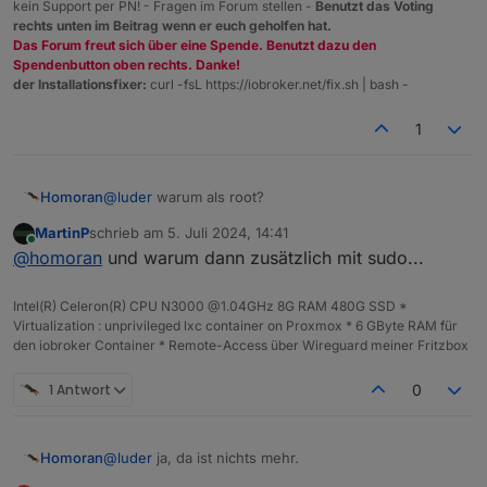
kein Support per PN! - Fragen im Forum stellen -
Benutzt das Voting
nach reboot
sudo apt full-upgrade

rechts unten im Beitrag wenn er euch geholfen hat.
root@cloneV01:~# sudo apt update

Das Forum freut sich über eine Spende. Benutzt dazu den
Hit:1 http://security.debian.org bookworm-securi
Spendenbutton oben rechts. Danke!
MOD-EDIT: Code in code-tags gesetzt!
Hit:2 http://deb.debian.org/debian bookworm InR
der Installationsfixer:
curl -fsL https://iobroker.net/fix.sh | bash -
Hit:3 http://deb.debian.org/debian bookworm-upd
Hit:4 https://deb.nodesource.com/node_22.x nodi
1
Reading package lists... Done                   
Building dependency tree... Done

Reading state information... Done

Homoran
@
luder
warum als root?
All packages are up to date.

root@cloneV01:~# sudo apt full-upgrade

MartinP
schrieb am
5. Juli 2024, 14:41
Reading package lists... Done

zuletzt editiert von
Online
@
homoran
und warum dann zusätzlich mit sudo...
Building dependency tree... Done

Reading state information... Done

Calculating upgrade... Done

Intel(R) Celeron(R) CPU N3000 @1.04GHz 8G RAM 480G SSD *
Virtualization : unprivileged lxc container on Proxmox * 6 GByte RAM für
den iobroker Container * Remote-Access über Wireguard meiner Fritzbox
1 Antwort
0
@
luder
ja, da ist nichts mehr.
Homoran