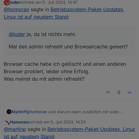
luder
schrieb am
5. Juli 2024, 14:47
L
Mal den admin refresht und Browsercache geleert?
zuletzt editiert von
Offline
@
homoran
sagte in
Betriebssystem-Paket-Updates,
Linux ist auf neustem Stand
:
@
luder
ja, da ist nichts mehr.
Mal den admin refresht und Browsercache geleert?
Browser cache habe ich gelöscht und einen anderen
Browser probiert, leider ohne Erfolg.
Was meinst du mit admin refresht?
0
MartinP
@
homoran
und warum dann zusätzlich mit sudo...
Homoran
schrieb am
5. Juli 2024, 14:55
zuletzt editiert von
Nicht stören
@
martinp
sagte in
Betriebssystem-Paket-Updates, Linux
ist auf neustem Stand
: