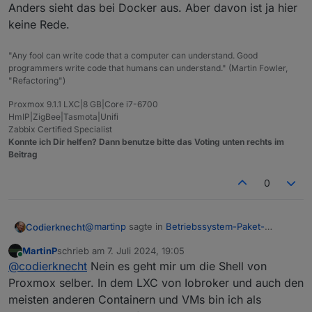
Anders sieht das bei Docker aus. Aber davon ist ja hier
keine Rede.
"Any fool can write code that a computer can understand. Good
programmers write code that humans can understand." (Martin Fowler,
"Refactoring")
Proxmox 9.1.1 LXC|8 GB|Core i7-6700
HmIP|ZigBee|Tasmota|Unifi
Zabbix Certified Specialist
Konnte ich Dir helfen? Dann benutze bitte das Voting unten rechts im
Beitrag
0
@
martinp
sagte in
Betriebssystem-Paket-
Codierknecht
Updates, Linux ist auf neustem Stand
:
MartinP
schrieb am
7. Juli 2024, 19:05
zuletzt editiert von
Online
Hast Du Dir auch für die PVE Shell einen
@
codierknecht
Nein es geht mir um die Shell von
normalen User eingerichtet?
Proxmox selber. In dem LXC von Iobroker und auch den
Jepp. Kontrovers hin oder her. Im LXC für ioB
meisten anderen Containern und VMs bin ich als
arbeite ich nur mit dem normalen User - ohne