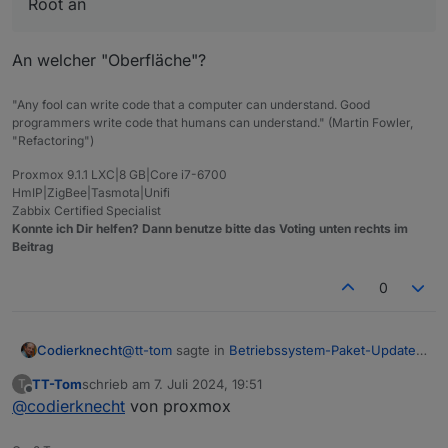
Root an
An welcher "Oberfläche"?
"Any fool can write code that a computer can understand. Good
programmers write code that humans can understand." (Martin Fowler,
"Refactoring")
Proxmox 9.1.1 LXC|8 GB|Core i7-6700
HmIP|ZigBee|Tasmota|Unifi
Zabbix Certified Specialist
Konnte ich Dir helfen? Dann benutze bitte das Voting unten rechts im
Beitrag
0
@
tt-tom
sagte in
Betriebssystem-Paket-Updates,
Codierknecht
Linux ist auf neustem Stand
:
TT-Tom
schrieb am
7. Juli 2024, 19:51
T
zuletzt editiert von
Offline
@
codierknecht
von proxmox
an der Oberfläche meldet man sich doch eh
als Root an
An welcher "Oberfläche"?