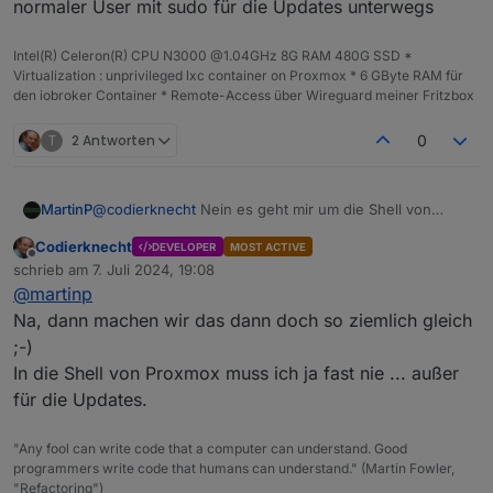
normaler User mit sudo für die Updates unterwegs
irgendwelche Probleme.
Anders sieht das bei Docker aus. Aber davon ist
ja hier keine Rede.
Intel(R) Celeron(R) CPU N3000 @1.04GHz 8G RAM 480G SSD *
Virtualization : unprivileged lxc container on Proxmox * 6 GByte RAM für
den iobroker Container * Remote-Access über Wireguard meiner Fritzbox
T
2 Antworten
0
MartinP
@
codierknecht
Nein es geht mir um die Shell von
Proxmox selber. In dem LXC von Iobroker und auch
Codierknecht
DEVELOPER
MOST ACTIVE
den meisten anderen Containern und VMs bin ich als
Offline
schrieb am
7. Juli 2024, 19:08
normaler User mit sudo für die Updates unterwegs
zuletzt editiert von
@
martinp
Na, dann machen wir das dann doch so ziemlich gleich
;-)
In die Shell von Proxmox muss ich ja fast nie ... außer
für die Updates.
"Any fool can write code that a computer can understand. Good
programmers write code that humans can understand." (Martin Fowler,
"Refactoring")