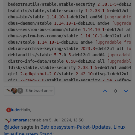
bsdextrautils
/
stable
,
stable-security
2.38
.1-5
+
deb12u
bsdutils
/
stable
,
stable-security
1
:
2.38
.1-5
+
deb12u1
a
dbus-bin
/
stable
1.14
.10-1
~
deb12u1
amd64
[upgradable 
dbus-daemon
/
stable
1.14
.10-1
~
deb12u1
amd64
[upgradab
dbus-session-bus-common
/
stable
1.14
.10-1
~
deb12u1
all
dbus-system-bus-common
/
stable
1.14
.10-1
~
deb12u1
all
dbus
/
stable
1.14
.10-1
~
deb12u1
amd64
[upgradable from
debian-archive-keyring
/
stable
2023.3
+
deb12u1
all
[up
debianutils
/
stable
5.7
-0
.5
~
deb12u1
amd64
[upgradable
distro-info-data
/
stable
0.58
+
deb12u2
all
[upgradable
fdisk
/
stable
,
stable-security
2.38
.1-5
+
deb12u1
amd64
gir1
.2-gdkpixbuf-2
.0
/
stable
2.42
.10
+
dfsg-1
+
deb12u1
a
gir1
.2-rsvg-2
.0
/
stable
,
stable-security
2.54
.7
+
dfsg-1
inetutils-telnet
/
stable
2
:
2.4
-2
+
deb12u1
amd64
[upgra
F
3 Antworten
0
krb5-locales
/
stable
1.20
.1-2
+
deb12u1
all
[upgradable
less
/
stable
,
stable-security
590
-2
.1
~
deb12u2
amd64
[u
libarchive13
/
stable
,
stable-security
3.6
.2-1
+
deb12u1
Hallo,
luder
L
libblkid-dev
/
stable
,
stable-security
2.38
.1-5
+
deb12u1
libblkid1
/
stable
,
stable-security
2.38
.1-5
+
deb12u1
am
Homoran
schrieb am
5. Juli 2024, 13:50
ich bekomme beim Start die Meldung:
zuletzt editiert von
Nicht stören
libc-bin
/
stable
,
stable-security
2.36
-9
+
deb12u7
amd64
@
luder
sagte in
Betriebssystem-Paket-Updates, Linux
Betriebssystem-Paket-Updates verfügbar
libc-dev-bin
/
stable
,
stable-security
2.36
-9
+
deb12u7
a
Einige Betriebssystempakete können aktualisiert werden.
Darunter ist dann eine ziemlich lange Liste, siehe unten.
ist auf neustem Stand
: