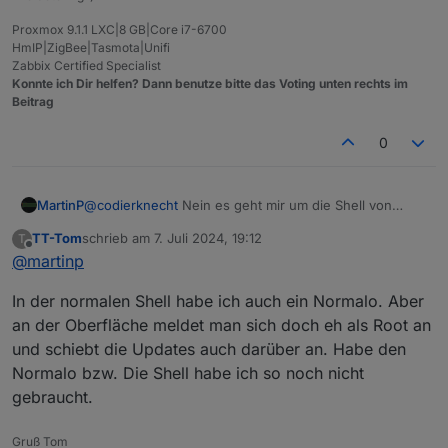
Proxmox 9.1.1 LXC|8 GB|Core i7-6700
HmIP|ZigBee|Tasmota|Unifi
Zabbix Certified Specialist
Konnte ich Dir helfen? Dann benutze bitte das Voting unten rechts im
Beitrag
0
MartinP
@
codierknecht
Nein es geht mir um die Shell von
Proxmox selber. In dem LXC von Iobroker und auch
TT-Tom
schrieb am
7. Juli 2024, 19:12
T
den meisten anderen Containern und VMs bin ich als
zuletzt editiert von
Offline
@
martinp
normaler User mit sudo für die Updates unterwegs
In der normalen Shell habe ich auch ein Normalo. Aber
an der Oberfläche meldet man sich doch eh als Root an
und schiebt die Updates auch darüber an. Habe den
Normalo bzw. Die Shell habe ich so noch nicht
gebraucht.
Gruß Tom