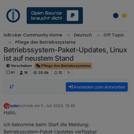
Weiter zum Inhalt
ioBroker Community Home
Deutsch
Off Topic
Pflege des Betriebssystems
Betriebssystem-Paket-Updates, Linux
ist auf neustem Stand
Verschoben
Pflege des Betriebssystems
61
16
20.6k
12
Anmelden zum Antworten
luder
schrieb am
5. Juli 2024, 13:49
L
zuletzt editiert von
Offline
Hallo,
ich bekomme beim Start die Meldung:
Betriebssystem-Paket-Updates verfügbar