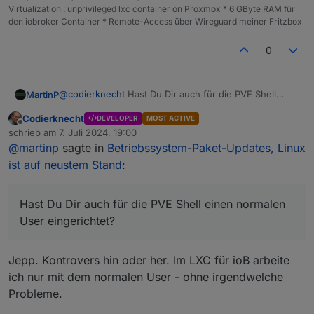
Virtualization : unprivileged lxc container on Proxmox * 6 GByte RAM für
den iobroker Container * Remote-Access über Wireguard meiner Fritzbox
0
@
codierknecht
Hast Du Dir auch für die PVE Shell
MartinP
einen normalen User eingerichtet?
Codierknecht
DEVELOPER
MOST ACTIVE
In den Proxmox Foren wird das kontrovers diskutiert....
Offline
schrieb am
7. Juli 2024, 19:00
zuletzt editiert von
@
martinp
sagte in
Betriebssystem-Paket-Updates, Linux
ist auf neustem Stand
:
Hast Du Dir auch für die PVE Shell einen normalen
User eingerichtet?
Jepp. Kontrovers hin oder her. Im LXC für ioB arbeite
ich nur mit dem normalen User - ohne irgendwelche
Probleme.