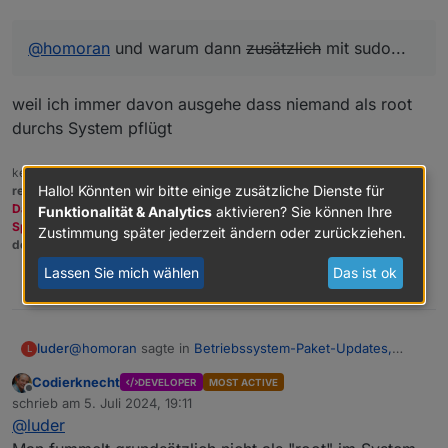
@
homoran
und warum dann
zusätzlich
mit sudo...
weil ich immer davon ausgehe dass niemand als root
durchs System pflügt
kein Support per PN! - Fragen im Forum stellen -
Benutzt das Voting
Hallo! Könnten wir bitte einige zusätzliche Dienste für
rechts unten im Beitrag wenn er euch geholfen hat.
Das Forum freut sich über eine Spende. Benutzt dazu den
Funktionalität & Analytics
aktivieren? Sie können Ihre
Spendenbutton oben rechts. Danke!
Zustimmung später jederzeit ändern oder zurückziehen.
der Installationsfixer:
curl -fsL https://iobroker.net/fix.sh | bash -
Lassen Sie mich wählen
Das ist ok
1
@
homoran
sagte in
Betriebssystem-Paket-Updates,
luder
L
Linux ist auf neustem Stand
:
Codierknecht
DEVELOPER
MOST ACTIVE
Offline
sudo apt update
schrieb am
5. Juli 2024, 19:11
zuletzt editiert von
@
luder