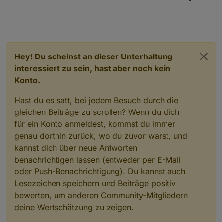
libarchive13/stable,stable-security 3.6.2-1+deb
libblkid-dev/stable,stable-security 2.38.1-5+de
libblkid1/stable,stable-security 2.38.1-5+deb12
libc-bin/stable,stable-security 2.36-9+deb12u7 
libc-dev-bin/stable,stable-security 2.36-9+deb1
libc-l10n/stable,stable-security 2.36-9+deb12u7
Hey! Du scheinst an dieser Unterhaltung
libc6-dev/stable,stable-security 2.36-9+deb12u7
interessiert zu sein, hast aber noch kein
libc6/stable,stable-security 2.36-9+deb12u7 amd6
Konto.
libcryptsetup12/stable 2:2.6.1-4~deb12u2 amd64 
libdbus-1-3/stable 1.14.10-1~deb12u1 amd64 [upgr
Hast du es satt, bei jedem Besuch durch die
libdbus-1-dev/stable 1.14.10-1~deb12u1 amd64 [up
gleichen Beiträge zu scrollen? Wenn du dich
libfdisk1/stable,stable-security 2.38.1-5+deb12
libfreetype-dev/stable 2.12.1+dfsg-5+deb12u3 am
für ein Konto anmeldest, kommst du immer
libfreetype6/stable 2.12.1+dfsg-5+deb12u3 amd64
genau dorthin zurück, wo du zuvor warst, und
libgdk-pixbuf-2.0-0/stable 2.42.10+dfsg-1+deb12
kannst dich über neue Antworten
libgdk-pixbuf-2.0-dev/stable 2.42.10+dfsg-1+deb
benachrichtigen lassen (entweder per E-Mail
libgdk-pixbuf2.0-bin/stable 2.42.10+dfsg-1+deb1
libgdk-pixbuf2.0-common/stable 2.42.10+dfsg-1+d
oder Push-Benachrichtigung). Du kannst auch
libglib2.0-0/stable 2.74.6-2+deb12u3 amd64 [upgr
Lesezeichen speichern und Beiträge positiv
libglib2.0-bin/stable 2.74.6-2+deb12u3 amd64 [up
bewerten, um anderen Community-Mitgliedern
libglib2.0-data/stable 2.74.6-2+deb12u3 all [upg
libglib2.0-dev-bin/stable 2.74.6-2+deb12u3 amd6
deine Wertschätzung zu zeigen.
libglib2.0-dev/stable 2.74.6-2+deb12u3 amd64 [up