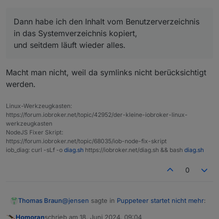
Dann habe ich den Inhalt vom Benutzerverzeichnis
in das Systemverzeichnis kopiert,
und seitdem läuft wieder alles.
Macht man nicht, weil da symlinks nicht berücksichtigt
werden.
Linux-Werkzeugkasten:
https://forum.iobroker.net/topic/42952/der-kleine-iobroker-linux-
werkzeugkasten
NodeJS Fixer Skript:
https://forum.iobroker.net/topic/68035/iob-node-fix-skript
iob_diag: curl -sLf -o
diag.sh
https://iobroker.net/diag.sh && bash
diag.sh
0
@
jensen
sagte in
Puppeteer startet nicht mehr
:
Thomas Braun
Homoran
schrieb am
18. Juni 2024, 09:04