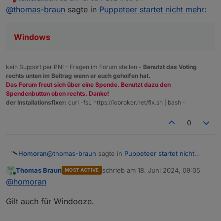
zuletzt editiert von
Nicht stören
Dann habe ich die Verzeichnisse überprüft
@
thomas-braun
sagte in
Puppeteer startet nicht mehr
:
und festgestellt, daß die vorherige Version
npm Kommandos werden immer im cwd
unter
(current working directory) ausgeführt.
Windows
C:\Windows\System32\config\systemprofil
Deswegen ist es wichtig dabei im passenden
e.cache\puppeteer
Dann habe ich den Inhalt vom
Verzeichnis zu stehen.
lag, aber die neue im Benutzerverzeichnis
Benutzerverzeichnis in das
C:\Users\blablabla.cache\puppeteer
kein Support per PN! - Fragen im Forum stellen -
Benutzt das Voting
Macht man nicht, weil da symlinks nicht
Systemverzeichnis kopiert,
rechts unten im Beitrag wenn er euch geholfen hat.
berücksichtigt werden.
und seitdem läuft wieder alles.
Das Forum freut sich über eine Spende. Benutzt dazu den
Spendenbutton oben rechts. Danke!
der Installationsfixer:
curl -fsL https://iobroker.net/fix.sh | bash -
0
@
thomas-braun
sagte in
Puppeteer startet nicht
Homoran
mehr
:
Thomas Braun
schrieb am
18. Juni 2024, 09:05
MOST ACTIVE
zuletzt editiert von
Online
Windows
@
homoran
Gilt auch für Windooze.