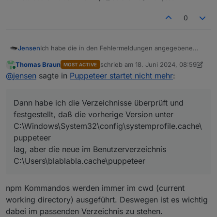
0
Jensen
Ich habe die in den Fehlermeldungen angegebene
Installation wiederholt.
Thomas Braun
schrieb am
18. Juni 2024, 08:59
MOST ACTIVE
npx puppeteer browsers install chrome
zuletzt editiert von Thomas Braun
Online
@
jensen
sagte in
Puppeteer startet nicht mehr
:
Dann habe ich die Verzeichnisse überprüft und
festgestellt, daß die vorherige Version unter
C:\Windows\System32\config\systemprofile.cache\pup
Dann habe ich die Verzeichnisse überprüft und
peteer
lag, aber die neue im Benutzerverzeichnis
festgestellt, daß die vorherige Version unter
C:\Users\blablabla.cache\puppeteer
C:\Windows\System32\config\systemprofile.cache\
Dann habe ich den Inhalt vom Benutzerverzeichnis in
puppeteer
das Systemverzeichnis kopiert,
lag, aber die neue im Benutzerverzeichnis
und seitdem läuft wieder alles.
Vielleicht hätte eine Neuinstallation des Adapters auch
C:\Users\blablabla.cache\puppeteer
zu diesem Ergebnis geführt, aber ich bin erst mal froh,
daß ich wieder Images erzeugen kann, da ich das oft
benutze.
npm Kommandos werden immer im cwd (current
working directory) ausgeführt. Deswegen ist es wichtig
dabei im passenden Verzeichnis zu stehen.