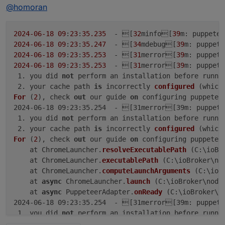
Offline
@
homoran
@
homoran
Der Adapter startet gar nicht mehr.
und
2024
-06
-18
09
:
23
:
35.235
  - [
32
minfo[
39
m: puppetee
@
homoran
sagte in
Plötzlich ReferenceError: request
2024
-06
-18
09
:
23
:
35.247
  - [
34
mdebug[
39
m: puppete
is not defined
:
2024
-06
-18
09
:
23
:
35.253
  - [
31
merror[
39
m: puppete
2024
-06
-18
09
:
23
:
35.253
  - [
31
merror[
39
m: puppete
Was steht denn bei puppetier im (debug-) Log?
 1. you did 
not
 perform an installation before runni
 2. your cache path 
is
 incorrectly 
configured
 (
which
beim Versuch zu starten?
For
 (
2
), check 
out
 our guide 
on
 configuring puppetee
2024-06-18 09:23:35.254  - [31merror[39m: puppete
 1. you did 
not
 perform an installation before runni
 2. your cache path 
is
 incorrectly 
configured
 (
which
For
 (
2
), check 
out
 our guide 
on
 configuring puppetee
    at ChromeLauncher.
resolveExecutablePath
 (
C:\ioBr
    at ChromeLauncher.
executablePath
 (
C:\ioBroker\no
    at ChromeLauncher.
computeLaunchArguments
 (
C:\ioB
    at 
async
 ChromeLauncher.
launch
 (
C:\ioBroker\node
    at 
async
 PuppeteerAdapter.
onReady
 (
C:\ioBroker\n
2024-06-18 09:23:35.254  - [31merror[39m: puppete
 1. you did 
not
 perform an installation before runni
 2. your cache path 
is
 incorrectly 
configured
 (
which