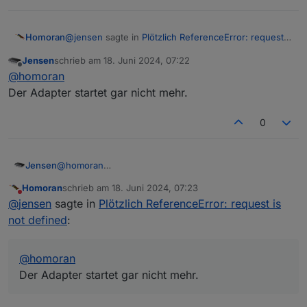
@
jensen
sagte in
Plötzlich ReferenceError: request
Homoran
is not defined
:
Jensen
schrieb am
18. Juni 2024, 07:22
zuletzt editiert von
Offline
Sind die Sachen die hier diskutiert werden auch
@
homoran
die Ursache, daß Puppeteer nicht mehr
Der Adapter startet gar nicht mehr.
Was steht denn bei puppetier im (debug-) Log?
funktioniert?
0
Jensen
@
homoran
Der Adapter startet gar nicht mehr.
Homoran
schrieb am
18. Juni 2024, 07:23
zuletzt editiert von
Nicht stören
@
jensen
sagte in
Plötzlich ReferenceError: request is
not defined
:
@
homoran
Der Adapter startet gar nicht mehr.