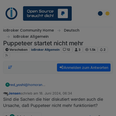
Weiter zum Inhalt
ioBroker Community Home
Deutsch
ioBroker Allgemein
Puppeteer startet nicht mehr
Verschoben
ioBroker Allgemein
12
3
1.5k
2
Anmelden zum Antworten
red_yoshi
@
homoran
R
Das stimmt, diese Fehlermeldung bekomme ich
Jensen
schrieb am
18. Juni 2024, 06:34
eigentlich regelmäßig (also ca. 1-2 mal am Tag).
zuletzt editiert von
Offline
Sind die Sachen die hier diskutiert werden auch die
normalerweise funktioniert es dann einfach beim
nächsten Versuch.
Ursache, daß Puppeteer nicht mehr funktioniert?
Bis zum Update war das jedenfalls nie ein Grund
den ganzen Adapter abstürzen zu lassen.