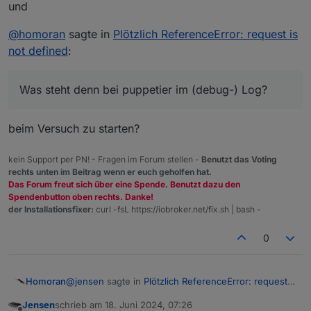
und
@
homoran
sagte in
Plötzlich ReferenceError: request is
not defined
:
Was steht denn bei puppetier im (debug-) Log?
beim Versuch zu starten?
kein Support per PN! - Fragen im Forum stellen -
Benutzt das Voting
rechts unten im Beitrag wenn er euch geholfen hat.
Das Forum freut sich über eine Spende. Benutzt dazu den
Spendenbutton oben rechts. Danke!
der Installationsfixer:
curl -fsL https://iobroker.net/fix.sh | bash -
0
@
jensen
sagte in
Plötzlich ReferenceError: request
Homoran
is not defined
:
Jensen
schrieb am
18. Juni 2024, 07:26
zuletzt editiert von