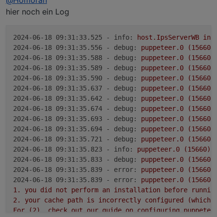
2024-06-18 09:23:35.247  - [34mdebug[39m: p
 2. your cache path is incorrectly configured 
2024-06-18 09:23:35.253  - [31merror[39m: p
hier noch ein Log
For (2), check out our guide on configuring pu
2024-06-18 09:23:35.253  - [31merror[39m: p
2024-06-18 09:23:35.258  - [32minfo[39m: pu
 1. you did not perform an installation before
2024-06-18 09:23:35.258  - [33mwarn[39m: pu
2024-06-18 09:31:33.525 - info:
host.IpsServerWB
ins
 2. your cache path is incorrectly configured 
2024-06-18 09:23:35.771  - [32minfo[39m: pu
For (2), check out our guide on configuring pu
2024-06-18 09:31:35.556 - debug:
puppeteer.0
(15660)
2024-06-18 09:23:35.254  - [31merror[39m: p
2024-06-18 09:31:35.588 - debug:
puppeteer.0
(15660)
 1. you did not perform an installation before
2024-06-18 09:31:35.589 - debug:
puppeteer.0
(15660)
 2. your cache path is incorrectly configured 
2024-06-18 09:31:35.590 - debug:
puppeteer.0
(15660)
For (2), check out our guide on configuring pu
2024-06-18 09:31:35.637 - debug:
puppeteer.0
(15660)
    at ChromeLauncher.resolveExecutablePath (
2024-06-18 09:31:35.642 - debug:
puppeteer.0
(15660)
    at ChromeLauncher.executablePath (C:\ioBr
2024-06-18 09:31:35.674 - debug:
puppeteer.0
(15660)
    at ChromeLauncher.computeLaunchArguments 
2024-06-18 09:31:35.693 - debug:
puppeteer.0
(15660)
    at async ChromeLauncher.launch (C:\ioBrok
2024-06-18 09:31:35.694 - debug:
puppeteer.0
(15660)
    at async PuppeteerAdapter.onReady (C:\ioBr
2024-06-18 09:23:35.254  - [31merror[39m: p
2024-06-18 09:31:35.721 - debug:
puppeteer.0
(15660)
 1. you did not perform an installation before
2024-06-18 09:31:35.823 - info:
puppeteer.0
(15660)
 2. your cache path is incorrectly configured 
2024-06-18 09:31:35.833 - debug:
puppeteer.0
(15660)
For (2), check out our guide on configuring pu
2024-06-18 09:31:35.839 - error:
puppeteer.0
(15660)
2024-06-18 09:23:35.258  - [32minfo[39m: pu
2024-06-18 09:31:35.839 - error:
puppeteer.0
(15660)
2024-06-18 09:23:35.258  - [33mwarn[39m: pu
1
.
you
did
not
perform
an
installation
before
runnin
2024-06-18 09:23:35.771  - [32minfo[39m: pu
2
.
your
cache
path
is
incorrectly
configured
(which
For
(2),
check
out
our
guide
on
configuring
puppetee