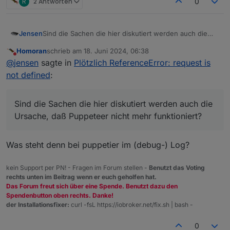
R
2 Antworten
0
Jensen
Sind die Sachen die hier diskutiert werden auch die
Ursache, daß Puppeteer nicht mehr funktioniert?
Homoran
schrieb am
18. Juni 2024, 06:38
zuletzt editiert von
Nicht stören
@
jensen
sagte in
Plötzlich ReferenceError: request is
not defined
:
Sind die Sachen die hier diskutiert werden auch die
Ursache, daß Puppeteer nicht mehr funktioniert?
Was steht denn bei puppetier im (debug-) Log?
kein Support per PN! - Fragen im Forum stellen -
Benutzt das Voting
rechts unten im Beitrag wenn er euch geholfen hat.
Das Forum freut sich über eine Spende. Benutzt dazu den
Spendenbutton oben rechts. Danke!
der Installationsfixer:
curl -fsL https://iobroker.net/fix.sh | bash -
0